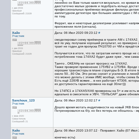
линейно он Вам только кажется визуально, но кривая в
даостаточно малых уровнях и подобрать кольцо достат
с дек 2015
профессиональных приёмнках входные фильтры делаютс
Оренбург
амплитудном детекторе при больших амплитудах с IM о
Сообщений: 21539
по току.
Феррит, как и некоторые диэлектрики усиливает напря
приложении поля (сигнала).
Хайо
Дата: 06 Июл 2020 09:23:12
#
Участник
смоделировал схему приёмника в тракте АМ с 174ХА2. 
всё по уму, получаем хороший результат, но примерно 
тракт не годен для пропуска ПЧ10700 от ЧМ и придётся
с дек 2015
Оренбург
Получается в итоге, что по затратам ничего проще не 
Сообщений: 21539
потреблению тока 174ХА2 будет даже хуже , чем сама
Такчто , ОКЕАНу не грозит прогресс на 174ХА2.
Также проверял применение 175УВ2 и 175УВ4. Вроде э
хорошие транзисторы в плане структуры Б-Э. В итоге 
около 50...60 Ом. Это резко снизит и усиление и лин
что можно делать с этими ИМС вообще, чтобы схема б
Есть ещё 228УВ всякие... в них работает КТ306, котор
их доступность гарантирована на ещё 30лет)))
Но 174ПС1 и 174ХА5/ХА6 проверены на 5+ и им есть ме
идеально в смесителе и УВЧ. "ПУЛЬСАР" даже обновле
Sanchous_123
Дата: 06 Июл 2020 12:02:17
#
Участник
Дошло время мотать индуктивности на новый УКВ блок,
Потренировался на б/у, но без потерь не обошлось - э
с фев 2020
Севастополь
Сообщений: 21
Хайо
Дата: 06 Июл 2020 13:07:12 · Поправил: Хайо (07 Июл 
Участник
конечно есть)