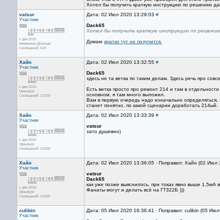
Хотел бы получить краткую инструкцию по решению да
vatsur
Дата: 02 Июл 2020 13:29:03
#
Участник
Dack65
Хотел бы получить краткую инструкцию по решению
с дек 2015
Думаю
кратко тут не получится.
Никишино (Донецк)
Сообщений: 619
Хайо
Дата: 02 Июл 2020 13:32:55
#
Участник
Dack65
здесь не та ветка по таким делам. Здесь речь про совс
с дек 2015
Есть ветка просто про ремонт 214 и там в отдельности 
Оренбург
основном, я там много выложил.
Сообщений: 21539
Вам в первую очередь надо изначально определяться, 
станет понятно, по какой сценарии доработать 214ый.
Хайо
Дата: 02 Июл 2020 13:33:39
#
Участник
vatsur
зато душевно)
с дек 2015
Оренбург
Сообщений: 21539
Хайо
Дата: 02 Июл 2020 13:36:05 · Поправил: Хайо (02 Июл 
Участник
vatsur
Dack65
как уже позже выяснилось, при токах явно выше 1,5м
с дек 2015
Фанаты могут и делать всё на ГТ322Б )))
Оренбург
Сообщений: 21539
culibin
Дата: 05 Июл 2020 16:36:41 · Поправил: culibin (05 Ию
Участник