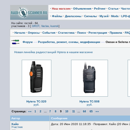
·
Наш магазин
·
Объявления
·
Рейтинг
·
Статьи
·
Част
·
Файлы
·
Диапазоны
·
Сигналы
·
Музей
·
Mods
·
LPD-
На сайте: гостей - 64,
участников - 3 [
GROT
,
Vaclav
,
kuorsk
]
·
Начало
·
Опросы
·
События
·
Статистика
·
Поиск
·
Регистрация
·
Правила
·
FA
Форум
—›
Разработка, ремонт, схемы, модификации
—›
Океан и Selena 
Новая линейка радиостанций Hytera в нашем магазине
Hytera TC-320
Hytera TC-508
руб.
руб.
Страница:
««
...
...
»»
1
2
7
8
9
10
11
64
65
Автор
Сообщение
Хайо
Дата: 20 Июн 2020 11:18:35 · Поправил: Хайо (20 Июн 
Участник