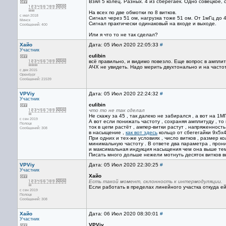
Взял 5 колец. Разных. 4 из сберегаек. Одно совецкое,
На всех по две обмотки по 8 витков.
с июл 2018
Сигнал через 51 ом, нагрузка тоже 51 ом. От 1мГц до 
Минск
Сигнал практически одинаковый на входе и выходе.
Сообщений: 400
Или я что то не так сделал?
Хайо
Дата: 05 Июл 2020 22:05:33
#
Участник
culibin
всё правильно, и видимо повезло. Еще вопрос в амплит
АЧХ не увидеть. Надо мерить двухтонально и на часто
с дек 2015
Оренбург
Сообщений: 21539
VPViy
Дата: 05 Июл 2020 22:24:32
#
Участник
culibin
что то не так сделал
Не скажу за 45 , так далеко не забирался , а вот на 1МГ
с сен 2019
А вот если понижать частоту , сохраняя амплитуду , т
Полоцк
ток в цепи растёт , ампер-витки растут , напряженност
Сообщений: 308
в насыщение ,
как вот здесь
кольцо от сбегегайки 9х5х4 
При одних и тех-же условиях , число витков , размер 
минимальную частоту . В ответе два параметра , прон
и максимальная индукция насыщения чем она выше тем
Писать много дольше нежели мотнуть десяток витков в
VPViy
Дата: 05 Июл 2020 22:30:25
#
Участник
Хайо
Есть такой момент, склонность к интермодуляции.
Если работать в пределах линейного участка откуда ей
с сен 2019
Полоцк
Сообщений: 308
Хайо
Дата: 06 Июл 2020 08:30:01
#
Участник
VPViy