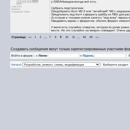
у ОКЕАНоводов всегда всё есть.
с дек 2015
1)убрать подстроечник
Оренбург
2)подобраить болт М2,5 или "китайский" М3 с недоразм
Сообщений: 21539
3)подложить под болт к ферриту шайбу из ПВХ для ра
4) острым и тоньким ножом залезть "под кожу" экрана
5)выдавить каркас с ферритом, обычно феррит немного
У меня есть случайно отвертка, которая по ручке ровн
месте. Но это случайно на микрон совпадает. Очень уд
Страница:
««
...
...
»»
1
2
7
8
9
10
11
64
65
Создавать сообщения могут только зарегистрированные участники фо
Войти в форум ::
» Логин
»
Пароль
Начало