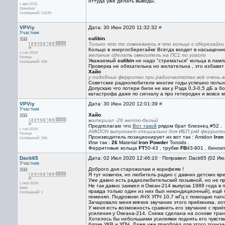
оттуда уже делать выводы.
с дек 2015
Оренбург
Сообщений: 21539
VPViy
Дата: 30 Июн 2020 11:32:32
#
Участник
culibin
Только что то сомневаюсь я что кольцо с сберегайк
Кольцо в энергосберегайке Всегда входит в насыщение
с сен 2019
желание сделать смеситель на ПС1 по угасло
Полоцк
Уважаемый
culibin
не надо "стрематься" кольца в ламп
Сообщений: 308
Проверка не обязательна но желательна , это избавит 
Хайо
у подобных ферритах при радиочастотах всё очень 
Советские радиолюбители многие годы успешно пользов
Допускаю что потери били не как у Рэда 0,3-0,5 дБ а бо
катастрофа даже по сигналу а про гетеродин и вовсе м
VPViy
Дата: 30 Июн 2020 12:01:39
#
Участник
Хайо
материал -26 желто-белый
Предполагаю что
Вот такой
рядом брат близнец #52 .
с сен 2019
AMIDON выпускает специально для ИБП ряд феррито
Полоцк
Производитель позиционирует их вот так : Amidon
Iron
Сообщений: 308
Или так :
26
Material
Iron Powder
Toroids .
Ферритовые кольца
FT
50-43 , трубки
FB
43-801 , бинок
Dack65
Дата: 02 Июл 2020 12:46:10 · Поправил: Dack65 (02 Ию
Участник
Доброго дня старожилам и корифеям !
Я тут новичок, но любитель радио с давних детских вр
Уже давно есть радиолюбительский позывной, но не про
с июл 2020
Не так давно заимел я Океан-214 выпуска 1988 года в
Киев
правда только один из них был некондиционный), ещё
Сообщений: 1
поменял. Подровнял АЧХ УПЧ 10,7 мГц с помощью nan
Зачаровало меня мягкое звучание этого приёмника, хо
У меня есть возможность сравнить его звучание с приё
усиления у Океана-214. Схема сделана на основе тра
Хотелось бы небольшими усилиями поднять его чувстви
блоке УКВ и УПЧ. Даже уже приобрёл для этого транз