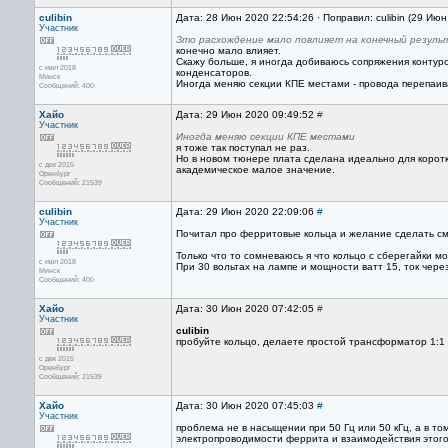
culibin
Дата: 28 Июн 2020 22:54:26 · Поправил: culibin (29 Ию
Участник
Зто расхождение мало повлияет на конечный резуль
конечно мало влияет.
Скажу больше, я иногда добиваюсь сопряжения контур
с июл 2018
конденсаторов.
Минск
Иногда меняю секции КПЕ местами - провода перепаив
Сообщений: 400
Хайо
Дата: 29 Июн 2020 09:49:52
#
Участник
Иногда меняю секции КПЕ местами
я тоже так поступал не раз.
Но в новом тюнере плата сделана идеально для коротк
с дек 2015
академическое малое значение.
Оренбург
Сообщений: 21539
culibin
Дата: 29 Июн 2020 22:09:06
#
Участник
Почитал про ферритовые кольца и желание сделать см
Только что то сомневаюсь я что кольцо с сберегайки 
с июл 2018
При 30 вольтах на лампе и мощности ватт 15, ток чер
Минск
Сообщений: 400
Хайо
Дата: 30 Июн 2020 07:42:05
#
Участник
culibin
пробуйте кольцо, делаете простой трансформатор 1:1 н
с дек 2015
Оренбург
Сообщений: 21539
Хайо
Дата: 30 Июн 2020 07:45:03
#
Участник
проблема не в насыщении при 50 Гц или 50 кГц, а в то
электропроводимости феррита и взаимодействия этого 