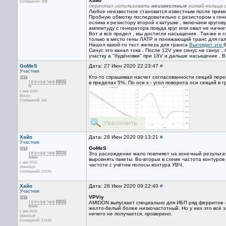
Хайо
Сообщений: 308
перестал использовать
неизвестные
китай-кольца 
Любое неизвестное становится известным после прими
Пробную обмотку последовательно с резистором к гене
ослика к резистору второй к катушке , включаем круго
амплитуду с генератора покуда круг или овал не начне
Вот и всё предел , мы достигли насыщения . Так-же и
только в место гены ЛАТР и понижающий транс для гал
Нашол какой-то тест железа для транса
Выглядит это
Синус это канал тока . После 12V уже синус не синус 
участку а "будёновки" при 18V и дальше насыщение . В 
GoMeS
Дата: 27 Июн 2020 22:23:47
#
Участник
Кто-то спрашивал насчет согласованности секций пер
в пределах 5%. По оси х - угол поворота оси секций в г
с янв 2020
Минск
Сообщений: 116
Хайо
Дата: 28 Июн 2020 09:13:21
#
Участник
GoMeS
Зто расхождение мало повлияет на конечный результат
выровнять пакеты. Во-вторых в схеме частота контуров
с дек 2015
частоте с учётом полосы контура УВЧ.
Оренбург
Сообщений: 21539
Хайо
Дата: 28 Июн 2020 09:22:40
#
Участник
VPViy
AMIDON выпускает специально для ИБП ряд ферритов -
желто-белый более низкочастотный. Но у них это всё 
с дек 2015
ничего не получается, проверено.
Оренбург
Сообщений: 21539