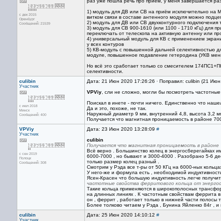
раз уже пошла речь про приём, у меня завершается ра
1) модуль для ДВ или СВ на приём исключительно на 
с дек 2015
витком связи в составе антенного модуля можно подце
Оренбург
2) модуль для ДВ или СВ двухконтурного подключения 
Сообщений: 21539
3) модуль для СВ 900-1610 (или 1100 - 1710 кГц) для п
переключать от телескопа на активную антенну или пр
4) универсальный модуль для КВ с применением экрани
у всех контуров
5) КВ-модуль с повышенной дальней селективностью дл
модуле, повышенное подавление гетеродина (УКВ мен
Но всё это сработает только со смесителем 174ПС1+П
селективности.
culibin
Дата: 21 Июн 2020 17:26:26 · Поправил: culibin (21 Ию
Участник
VPViy
, сли не сложно, могли бы посмотреть частотны
Поискал в инете - почти ничего. Единственно что наш
с июл 2018
Да и это, похоже, не так.
Минск
Наружный диаметр 9 мм, внутренний 4,8, высота 3,2 мм
Сообщений: 400
Получается что магнитная проницаемость в районе 70
VPViy
Дата: 23 Июн 2020 13:28:09
#
Участник
culibin
Получается что магнитная проницаемость в районе 
Всё верно . Большинство колец в энергосберегайках 
с сен 2019
6000-7000 , но бывают и 3000-4000 . Разобрано 5-6 де
Полоцк
только размер колец разный .
Сообщений: 308
Смотрим у Рэда все т-ры от 50 КГц на 6000-ных кольцах
У него-же и формула есть , необходимой индуктивност
Ясен-Красен что большую индуктивность легче получить
частотные свойства ферритового кольца от энерго
Такие кольца применяются в широкополосных трансфор
на длинных линиях . К частотным свойствам феррита в
он , феррит , работает только в нижней части полосы 
Более толково читаем у Рэда , Бунина Яйленко 84г , и
culibin
Дата: 25 Июн 2020 14:10:12
#
Участник