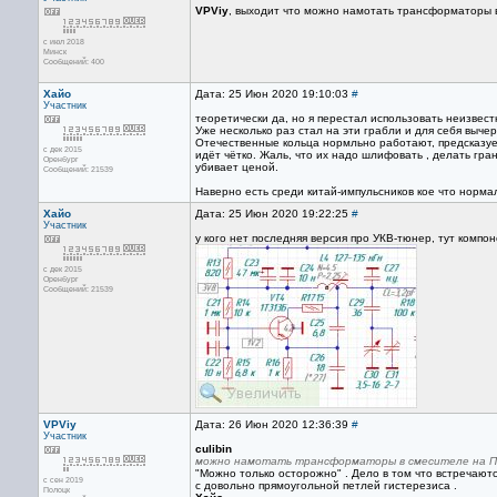
VPViy
, выходит что можно намотать трансформаторы 
с июл 2018
Минск
Сообщений: 400
Хайо
Дата: 25 Июн 2020 19:10:03
#
Участник
теоретически да, но я перестал использовать неизвест
Уже несколько раз стал на эти грабли и для себя выче
Отечественные кольца нормльно работают, предсказуем
с дек 2015
идёт чётко. Жаль, что их надо шлифовать , делать гр
Оренбург
убивает ценой.
Сообщений: 21539
Наверно есть среди китай-импульсников кое что норма
Хайо
Дата: 25 Июн 2020 19:22:25
#
Участник
у кого нет последняя версия про УКВ-тюнер, тут компон
с дек 2015
Оренбург
Сообщений: 21539
VPViy
Дата: 26 Июн 2020 12:36:39
#
Участник
culibin
можно намотать трансформаторы в смесителе на 
"Можно только осторожно" . Дело в том что встречают
с сен 2019
с довольно прямоугольной петлей гистерезиса .
Полоцк