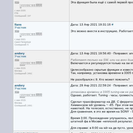
Эта функция была ещё с самой первой про
с июл 2020
FT8
Сообщений: 197
llans
Дата: 13 Апр 2021 19:31:16
#
Участник
Это можно внести в инструкцию. Работает
с мар 2021
Санкт-Петербург
Сообщений: 5
andory
Дата: 13 Апр 2021 19:56:40 · Поправил: an
Участник
Работает только на SW, или на всех ди
Включается и регулируется только на sw et
с июн 2015
Целесообразно скрытые функции и извест
Москва
Так, например, установка времени в 3305 
Сообщений: 2491
Не разобрался с 9. Кто может пояснить?
andory
Дата: 29 Апр 2021 22:59:24 · Поправил: an
Участник
установка времени в 3305 tuning-ом не 
Однако, работает. Tuning - часы, громкость
с июн 2015
Сделал трансформатор на ДВ. С ферритовой
Москва
Химкинском sdr уровень ~ -85. При этом м
Сообщений: 2491
намоткой. На телескоп, естественно, не п
Для сравнения, в это же время на SONY - 
Время 3:00. Прохождение улучшилось, поля
штатной фа в Москве -неплохой результат.
Для справки: в 8:00 на sdr на дв пусто, ур