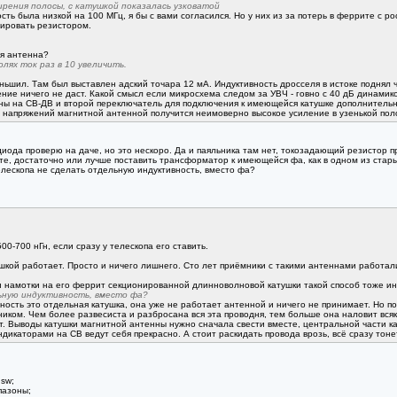
рения полосы, с катушкой показалась узковатой
сть была низкой на 100 МГц, я бы с вами согласился. Но у них из за потерь в феррите с р
ировать резистором.
ая антенна?
лях ток раз в 10 увеличить.
ньшил. Там был выставлен адский точара 12 мА. Индуктивность дросселя в истоке поднял ч
ение ничего не даст. Какой смысл если микросхема следом за УВЧ - говно с 40 дБ динами
ны на СВ-ДВ и второй переключатель для подключения к имеющейся катушке дополнительной 
 напряжений магнитной антенной получится неимоверно высокое усиление в узенькой пол
 диода проверю на даче, но это нескоро. Да и паяльника там нет, токозадающий резистор 
ете, достаточно или лучше поставить трансформатор к имеющейся фа, как в одном из стар
елескопа не сделать отдельную индуктивность, вместо фа?
0-700 нГн, если сразу у телескопа его ставить.
кой работает. Просто и ничего лишнего. Сто лет приёмники с такими антеннами работали
 намотки на его феррит секционированной длинноволновой катушки такой способ тоже инт
ьную индуктивность, вместо фа?
ность это отдельная катушка, она уже не работает антенной и ничего не принимает. Но п
ком. Чем более развесиста и разбросана вся эта проводня, тем больше она наловит всяк
т. Выводы катушки магнитной антенны нужно сначала свести вместе, центральной части кат
икаторами на СВ ведут себя прекрасно. А стоит раскидать провода врозь, всё сразу тонет
 sw;
пазоны;