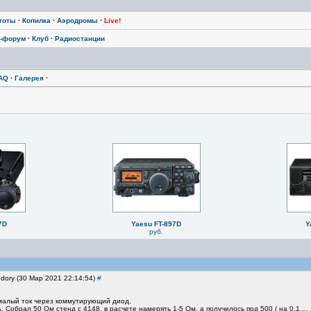
тоты
·
Копилка
·
Аэродромы
·
Live!
-форум
·
Клуб
·
Радиостанции
AQ
·
Галерея
·
7D
Yaesu FT-897D
Y
руб.
ndory (30 Мар 2021 22:14:54)
#
 малый ток через коммутирующий диод.
. Собрал 50 Ом стенд с 4148, в расчете намерять 1-5 Ом, а получилось под 500 ( на 0,1..