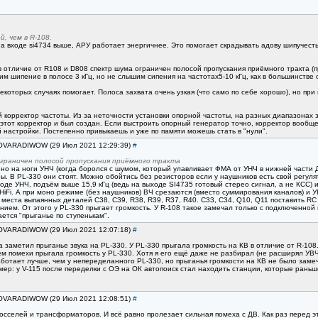
, чем в R-108.
а входе si4734 выше, АРУ работает энергичнее. Это помогает скрадывать адову шипучесть
 в отличие от R108 и D808 спектр шума ограничен полосой пропускания приёмного тракта 
 шипение в полосе 3 кГц, но не слышим сипения на частотах5-10 кГц, как в большинстве о
некоторых случаях помогает. Полоса захвата очень узкая (что само по себе хорошо), но п
 корректор частоты. Из за неточности установки опорной частоты, на разных диапазонах 
этот корректор и был создан. Если выстроить опорный генератор точно, корректор вообще 
 настройки. Постепенно привыкаешь и уже по памяти можешь стать в "нули".
 VOVARADIWOW (29 Июл 2021 12:29:39)
#
ограничен полосой пропускания приёмного тракта
нно на ноги УНЧ (когда боролся с шумом, который улавливает ФМА от УНЧ в нижней части Д
. В PL-330 они стоят. Можно обойтись без резисторов если у наушников есть свой регуля
ходе УНЧ, подъём выше 15,9 кГц (ведь на выходе SI4735 готовый стерео сигнал, а не КСС)
HiFi. А при моно режиме (без наушников) ВЧ срезаются (вместо суммирования каналов) и У
 места выпаянных деталей C38, C39, R38, R39, R37, R40. C33, C34, Q10, Q11 поставить RC
ием. От этого у PL-330 прыгает громкость. У R-108 такое замечал только с подключенной
ется "прыганье по ступенькам".
 VOVARADIWOW (29 Июл 2021 12:07:18)
#
а заметил прыганье звука на PL-330. У PL-330 прыгала громкость на КВ в отличие от R-10
ием помехи прыгала громкость у PL-330. Хотя я его ещё даже не разбирал (не расширял УВЧ 
ботает лучше, чем у непеределанного PL-330, но прыганья громкости на КВ не было заме
ер: у V-115 после переделки с ОЭ на ОК автопоиск стал находить станции, которые раньше
 VOVARADIWOW (29 Июл 2021 12:08:51)
#
осселей и трансформаторов. И всё равно пролезает сильная помеха с ДВ. Как раз перед э