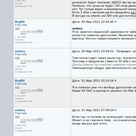
с июн 2015
результат будет похожим. КД522 про-ва п
Москва
Понятно, что чутья не будет. Об этом даж
Сообщений: 2491
нет. Тут только ворос в минимальной нагр
Если 1 кОм с питания ука-fm прицепить
на 
В катоде на землю ом 300 или достаточну
RegRX
Дата: 30 Мар 2021 22:44:45
#
Участник
andory
Я не заметил серьезной зависимости чуйки
резистор заменил дросселем. Несколько д
с сен 2009
картину. Честно говоря никакого желания 
Саратов
Сообщений: 2611
andory
Дата: 30 Мар 2021 23:29:01 · Поправил: a
Участник
Там сигнал идет через резистор, значител
Поэтому и предлагаю ( вместо 20 кОм ) пос
Диоды давали бы гладкую шумовую карт
с июн 2015
Уменьшенную общую чувствительность так 
Москва
Сообщений: 2491
RegRX
Дата: 31 Мар 2021 05:10:06
#
Участник
Я ж написал уже что вообще дросселем зам
Какие 50 Ом? в паспорте указано что Rвх 
с сен 2009
Саратов
Сообщений: 2611
andory
Дата: 31 Мар 2021 07:09:29
#
Участник
Если так, то почему не используют трансф
Может и не совсем в тему , но в аналогоа
входе как раз для этого.
с июн 2015
Москва
Сообщений: 2491