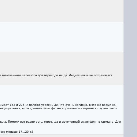
 включенного телескопа при переходе на дв. Индикация lw sw сохраняется.
ает 153 и 225. У поляков уровень 30, что очень неплохо, в это же время на
 для улучшения, если сделать свою фа, на нормальном стержне и с правильной
пала. Помехи все равно есть, город, да и включенный смартфон - в кармане. Для
евке меньше 17...20 дБ.