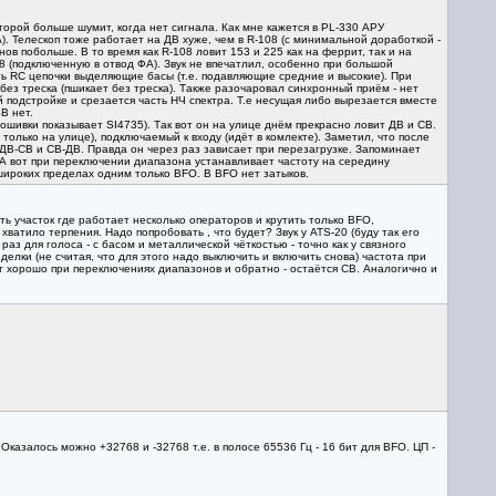
второй больше шумит, когда нет сигнала. Как мне кажется в PL-330 АРУ
). Телескоп тоже работает на ДВ хуже, чем в R-108 (с минимальной доработкой -
ов побольше. В то время как R-108 ловит 153 и 225 как на феррит, так и на
08 (подключенную в отвод ФА). Звук не впечатлил, особенно при большой
сть RC цепочки выделяющие басы (т.е. подавляющие средние и высокие). При
ез треска (пшикает без треска). Также разочаровал синхронный приём - нет
подстройке и срезается часть НЧ спектра. Т.е несущая либо вырезается вместе
B нет.
рошивки показывает SI4735). Так вот он на улице днём прекрасно ловит ДВ и СВ.
только на улице), подключаемый к входу (идёт в комлекте). Заметил, что после
ДВ-СВ и СВ-ДВ. Правда он через раз зависает при перезагрузке. Запоминает
. А вот при переключении диапазона устанавливает частоту на середину
широких пределах одним только BFO. В BFO нет затыков.
ть участок где работает несколько операторов и крутить только BFO,
хватило терпения. Надо попробовать , что будет? Звук у ATS-20 (буду так его
аз для голоса - с басом и металлической чёткостью - точно как у связного
елки (не считая, что для этого надо выключить и включить снова) частота при
т хорошо при переключениях диапазонов и обратно - остаётся СВ. Аналогично и
Оказалось можно +32768 и -32768 т.е. в полосе 65536 Гц - 16 бит для BFO. ЦП -