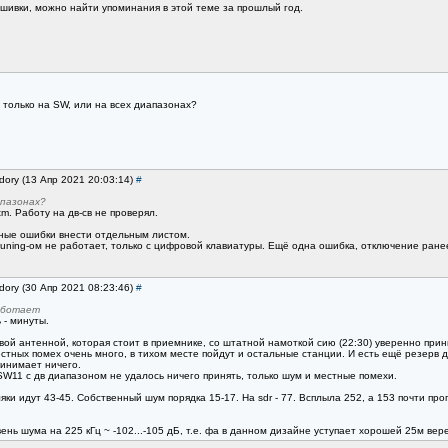
шивки, можно найти упоминания в этой теме за прошлый год.
 только на SW, или на всех диапазонах?
dory (13 Апр 2021 20:03:14)
#
апазонах?
m. Работу на дв-св не проверял.
ные ошибки внести отдельным листом.
tuning-ом не работает, только с цифровой клавиатуры. Ещё одна ошибка, отключение ранее
dory (30 Апр 2021 08:23:46)
#
работает
 - минуты.
 антенной, которая стоит в приемнике, со штатной намоткой сию (22:30) уверенно приним
естных помех очень много, в тихом месте пойдут и остальные станции. И есть ещё резерв
ринимает ничего.
SW11 с дв диапазоном не удалось ничего принять, только шум и местные помехи.
ки идут 43-45. Собственный шум порядка 15-17. На sdr - 77. Всплыла 252, а 153 почти про
овень шума на 225 кГц ~ -102...-105 дБ, т.е. фа в данном дизайне уступает хорошей 25м вер