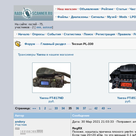
·
Наш магазин
·
Объявления
·
Рейтинг
·
Статьи
·
Час
·
Файлы
·
Диапазоны
·
Сигналы
·
Музей
·
Mods
·
LPD
На сайте: гостей - 75,
участников - 2 [
яяя
,
autosat
]
·
Начало
·
Опросы
·
События
·
Статистика
·
Поиск
·
Регистрация
·
Правила
·
F
Форум
—›
Главный раздел
—›
Tecsun PL-330
Трансиверы
Yaesu
в нашем магазине
Yaesu FT-817ND
Yaesu FT-85
руб.
руб.
Страница:
««
...
...
»»
1
2
33
34
35
36
37
42
43
Автор
Сообщение
andory
Дата: 30 Мар 2021 21:03:33 · Поправил: a
Участник
RegRX
Похоже, нашлась причина плохого укв-fm:
Если там 20+20 кОм, то это меньше 0,1 мА