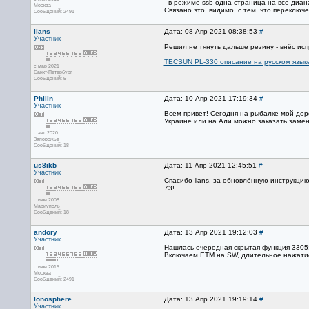
- в режиме ssb одна страница на все диан
Москва
Связано это, видимо, с тем, что переключ
Сообщений: 2491
llans
Дата: 08 Апр 2021 08:38:53
#
Участник
Решил не тянуть дальше резину - внёс исп
TECSUN PL-330 описание на русском язык
с мар 2021
Санкт-Петербург
Сообщений: 5
Philin
Дата: 10 Апр 2021 17:19:34
#
Участник
Всем привет! Сегодня на рыбалке мой дорог
Украине или на Али можно заказать замен
с авг 2020
Запорожье
Сообщений: 18
us8ikb
Дата: 11 Апр 2021 12:45:51
#
Участник
Спасибо llans, за обновлённую инструкцию
73!
с июн 2008
Мариуполь
Сообщений: 18
andory
Дата: 13 Апр 2021 19:12:03
#
Участник
Нашлась очередная скрытая функция 3305:
Включаем ETM на SW, длительное нажатие 
с июн 2015
Москва
Сообщений: 2491
Ionosphere
Дата: 13 Апр 2021 19:19:14
#
Участник