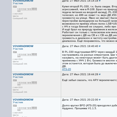
VOVARADIWOW
Дата: 27 Июл 2021 14:14:18
#
Участник
Купил второй PL-330, т.к. была скидка. Вт
агрессивней, чем в R-108. Брал на природ
подача питания на входной каскад). PL-330
с июл 2019
телескоп, но 486 не ловит т.к. верх ДВ 4
Шахты
громкости на улице. Явно не хватает басо
Сообщений: 595
перестройке валкодером на большой громко
возможности приёма обоих полос LSB+USB.
с НЧ и тогда биений не слышно, либо при
И ещё брал на природу приёмник в железно
Работает он только с телескопом или внеш
переключения с ДВ на СВ и с СВ на ДВ не
громкость и диапазон и частоту настройки
диапазона. Ещё понравилось, что можно в
VOVARADIWOW
Дата: 27 Июл 2021 19:40:40
#
Участник
В PL-330 подстраивая BFO через каждый 1 
настраиваясь на разных операторов. Шаг мо
называть, на некоторых может быть другое 
с июл 2019
приёмника с УНЧ 1 Вт). Громкости вполне 
Шахты
этом останется, которая была до выключе
Сообщений: 595
ДВ.
ATS-20
VOVARADIWOW
Дата: 27 Июл 2021 19:44:28
#
Участник
Ещё забыл сказать, что АРУ переключаетс
с июл 2019
Шахты
Сообщений: 595
VOVARADIWOW
Дата: 27 Июл 2021 20:22:00
#
Участник
Долго крутил BFO (ATS-20) преодолел рубеж
Ардуино. Прошивка V1.1.5.
с июл 2019
Шахты