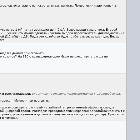
остом частоты плавно понижается индуктивность. Лучше, если надо понизить
уть не до 1 мГн, а ток уменьшил до 4-5 мА. Выше крыши такого тока. Второй
кой? Лучшее что можно сделать - поставить один переключатель для подключения
(2,5 мГн) на ДВ. Тогда это хозяйство будет работать везде как надо. Везде
осе.
придется джампером включать.
ых соколов? На 310 с трансформатором было неплохо, при этом фа не
 и всех устраивали.
или лучше поставить трансформатор к имеющейся фа,
ересен. Можно и так поступить.
отери вносит при этом и ещё не забывайте про антенный эффект проводов
ой цифровой срани. Раскладка проводов в этих цифровых балалайках граничит с
ушки сделать узелок и дальше в схему вести провода как витую пару. При таком
 в помехах.