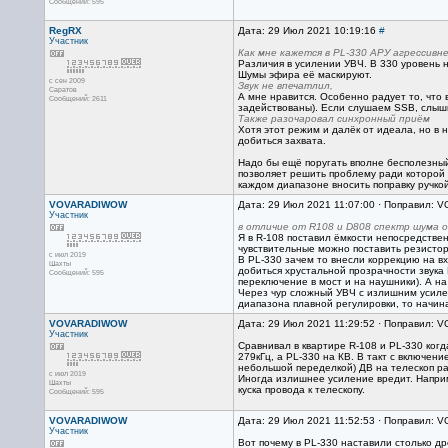
Сообщений: 595
RegRX
Дата: 29 Июл 2021 10:19:16
#
Участник
Как мне кажется в PL-330 АРУ агрессивней
Различия в усилении УВЧ. В 330 уровень н
Шумы эфира её маскируют.
с сен 2009
Звук не впечатлил,
Саратов
А мне нравится. Особенно радует то, что
Сообщений: 2611
задействованы). Если слушаем SSB, слышим
Также разочаровал синхронный приём
Хотя этот режим и далёк от идеала, но в 
добиться захвата.
Надо бы ещё поругать вполне бесполезный
позволяет решить проблему ради которой 
каждом диапазоне вносить поправку ручкой
VOVARADIWOW
Дата: 29 Июл 2021 11:07:00 · Поправил:
Участник
в отличие от R108 и D808 спектр шума 
Я в R-108 поставил ёмкости непосредстве
чувствительные можно поставить резисторы
с июл 2019
В PL-330 зачем то внесли коррекцию на в
Шахты
добиться хрустальной прозрачности звука 
Сообщений: 595
переключение в мост и на наушники). А на
Через чур сложный УВЧ c излишним усилен
диапазона плавной регулировки, то начина
VOVARADIWOW
Дата: 29 Июл 2021 11:29:52 · Поправил:
Участник
Сравнивал в квартире R-108 и PL-330 когд
279кГц, а PL-330 на КВ. В такт с включен
небольшой переделкой) ДВ на телескоп ра
с июл 2019
Иногда излишнее усиление вредит. Наприм
Шахты
куска провода к телескопу.
Сообщений: 595
VOVARADIWOW
Дата: 29 Июл 2021 11:52:53 · Поправил:
Участник
Вот почему в PL-330 наставили столько др