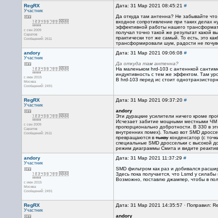
RegRX
Дата: 31 Мар 2021 08:45:21
#
Участник
Да откуда там антенна? Не забывайте что а
входное сопротивление при таких делах ну
эффективной работы нашего трансформато
с сен 2009
получал точно такой же результат какой 
Саратов
практически тот же самый. То есть, это к
Сообщений: 2611
трансформировали шум, радости не почув
andory
Дата: 31 Мар 2021 09:06:08
#
Участник
Да откуда там антенна?
На маленьком hrd-103 с антеннкой сантим
индуктивность с тем же эффектом. Там ур
с июн 2015
В hrd-103 перед ис стоит однотранзистор
Москва
Сообщений: 2491
RegRX
Дата: 31 Мар 2021 09:37:20
#
Участник
andory
Эти дурацкие усилители ничего кроме про
Исчезает забитие мощными местными ЧМ ст
с сен 2009
пропорционально добротности. В 330 в эт
Саратов
внутренних помех). Только вот SMD дроссе
Сообщений: 2611
превращаются в
тыкву
конденсатор (с точк
специальные SMD дроссельки с высокой до
режим диаграммы Смита и видите реактив
andory
Дата: 31 Мар 2021 11:37:29
#
Участник
SMD фильтром как раз и добивался расшире
Здесь пока получается, что Lsmd у силабы
Возможно, поставлю джампер, чтобы в поля
с июн 2015
Москва
Сообщений: 2491
RegRX
Дата: 31 Мар 2021 14:35:57 · Поправил: R
Участник
andory