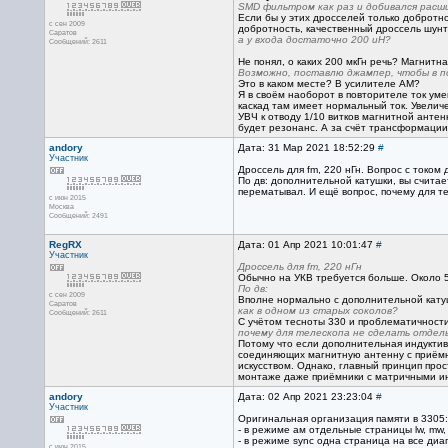
SMD фильтром как раз и добивался расши
Если бы у этих дросселей только добротно
с сен 2009
добротность, качественный дроссель шунт
Саратов
а у входа достаточно 200 uH?
Сообщений: 2611
Не понял, о каких 200 мкГн речь? Магнитн
Возможно, поставлю джампер, чтобы в по
Это в каком месте? В усилителе АМ?
Я в своём наоборот в повторителе ток уме
каскад там имеет нормальный ток. Увелич
УВЧ к отводу 1/10 витков магнитной антен
будет резонанс. А за счёт трансформации
andory
Дата: 31 Мар 2021 18:52:29
#
Участник
Дроссель для fm, 220 нГн. Вопрос с током
По дв: дополнительной катушки, вы счита
перематывал. И ещё вопрос, почему для т
с июн 2015
Москва
Сообщений: 2491
RegRX
Дата: 01 Апр 2021 10:01:47
#
Участник
Дроссель для fm, 220 нГн
Обычно на УКВ требуется больше. Около 50
По дв:
с сен 2009
Вполне нормально с дополнительной катуш
Саратов
как в одном из старых соколов?
Сообщений: 2611
С учётом тесноты 330 и проблематичности
почему для телескопа не сделать отдел
Потому что если дополнительная индуктив
соединяющих магнитную антенну с приёмни
искусством. Однако, главный принцип прос
монтаже даже приёмники с матричными инд
andory
Дата: 02 Апр 2021 23:23:04
#
Участник
Оригинальная организация памяти в 3305:
- в режиме ам отдельные страницы lw, mw,
- в режиме sync одна страница на все диа
с июн 2015