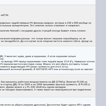
 si4734.
(правильно задействованы НЧ фильтры микрухи, которые в 108 и 808 вообще не
стальных калькуляторов. Это сипение сильно отвлекает и напрягает.
ри наличии биений с несущими других станций иногда бывает очень сложно
значения поправок разные, что только вносит лишнюю неразбериху, но не
не понадобится. Да и в случае если опорная частота немного сбита, проще на
В). У меня нет шума, даже в наушниках. А если наушники сильно
тор.
 и на выходе УНЧ перед наушниками тоже подъём выше 15,9 кГц. Наверное хотели
НЧ переключается в мостовую схему. Можно это всё убрать (оставить только
 немного выделяющие НЧ (запас громкости для этого есть).
 внешней антенной (рамкой). В SI4734/35 АРУ или аттенюатору если не хватает
8. Как оказалось работала мощная помеха на ДВ (279кГц). Включил R-108 на
в сторону ДВ). И на 3305 и на 3306 прошивках прыгала громкость. В R-108 (с
чено. Думаю можно и у PL-330 обойтись одним каскадом.
 не находил (перескакивал). А также перестал перегружаться при подкючении
тим хотел их убрать (лишние дроссели). Достаточно будет одного ИП с одним