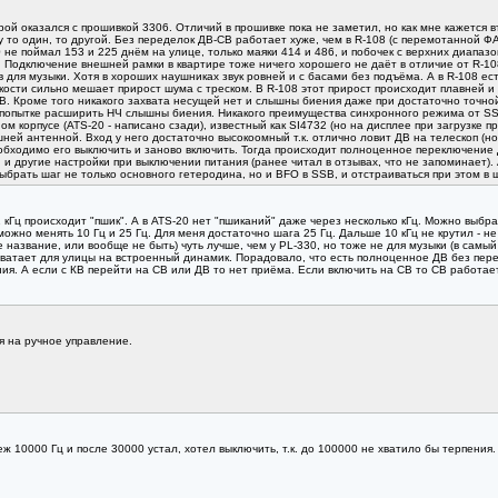
орой оказался с прошивкой 3306. Отличий в прошивке пока не заметил, но как мне кажется 
у то один, то другой. Без переделок ДВ-СВ работает хуже, чем в R-108 (с перемотанной ФА
 не поймал 153 и 225 днём на улице, только маяки 414 и 486, и побочек с верхних диапазон
50. Подключение внешней рамки в квартире тоже ничего хорошего не даёт в отличие от R-1
в для музыки. Хотя в хороших наушниках звук ровней и с басами без подъёма. А в R-108 е
сти сильно мешает прирост шума с треском. В R-108 этот прирост происходит плавней и б
 Кроме того никакого захвата несущей нет и слышны биения даже при достаточно точной 
 попытке расширить НЧ слышны биения. Никакого преимущества синхронного режима от SS
м корпусе (ATS-20 - написано сзади), известный как SI4732 (но на дисплее при загрузке п
ней антенной. Вход у него достаточно высокоомный т.к. отлично ловит ДВ на телескоп (но 
обходимо его выключить и заново включить. Тогда происходит полноценное переключение 
, и другие настройки при выключении питания (ранее читал в отзывах, что не запоминает)
ыбрать шаг не только основного гетеродина, но и BFO в SSB, и отстраиваться при этом в 
кГц происходит "пшик". А в ATS-20 нет "пшиканий" даже через несколько кГц. Можно выбра
жно менять 10 Гц и 25 Гц. Для меня достаточно шага 25 Гц. Дальше 10 кГц не крутил - не 
название, или вообще не быть) чуть лучше, чем у PL-330, но тоже не для музыки (в самый р
хватает для улицы на встроенный динамик. Порадовало, что есть полноценное ДВ без перед
ния. А если с КВ перейти на СВ или ДВ то нет приёма. Если включить на СВ то СВ работае
я на ручное управление.
 10000 Гц и после 30000 устал, хотел выключить, т.к. до 100000 не хватило бы терпения. 