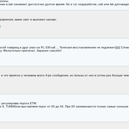
азоны.
ение в ssb занимает достаточно долгое время. Но и тут недоработка: usb или lsb для кажд
равления, какие смог и выложил заново:
е
ой товарищ и друг упал на PL-330-ый.... Телескоп восстановлению не подлежит(((((( Сломан
у. Желательно оригинал. Заранее спасибо!
 и что приятно у человека всего 4-ре сообщения, но пользы от них в сотню раз больше чем
 регулировка порога ETM.
6, TUNINGом выставляем порог от 00 до 04. При 00 запоминаются только самые сильные ста