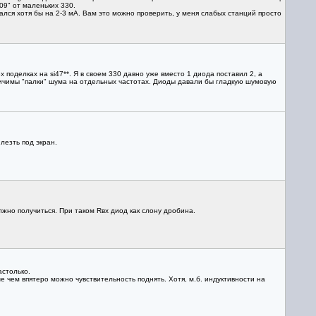
09" от маленьких 330.
ался хотя бы на 2-3 мА. Вам это можно проверить, у меня слабых станций просто
 поделках на si47**. Я в своем 330 давно уже вместо 1 диода поставил 2, а
личимы "палки" шума на отдельных частотах. Диоды давали бы гладкую шумовую
лезть под экран.
лжно получиться. При таком Rвх диод как слону дробина.
астолько.
е чем впятеро можно чувствительность поднять. Хотя, м.б. индуктивности на