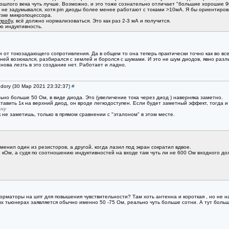
рошлого века чуть лучше. Возможно, и это тоже сознательно отличает "большие хорошие 9
е не задумывался, хотя pin диоды более менее работают с токами >10мА. Я бы ориентиров
узке микропоцессора.
пробу
, всё должно нормализоваться. Это как раз 2-3 мА и получится.
ю индуктивность.
 от токозадающего сопротивления. Да в общем то она теперь практически точно как во всех
ней возюкался, разбирался с землей и боролся с шумами. И это не шум диодов, явно раз
снова лезть в это создание нет. Работает и ладно.
ndory (30 Мар 2021 23:32:37)
#
ьно больше 50 Ом, в виде диода. Это (увеличение тока через диод ) наверняка заметно.
тавить 1к на верхний диод, он вроде легкодоступен. Если будет заметный эффект, тогда и 
ину
не заметишь, только в прямом сравнении с "эталоном" в этом месте.
енил один из резисторов, а другой, когда лазил под экран сократил вдвое.
4 кОм, а судя по соотношению индуктивностей на входе там чуть ли не 600 Ом входного до
орматоры на шпт для повышения чувствительности? Там хоть антенна и короткая , но не н
ых тьюнерах заявляется обычно именно 50 -75 Ом, реально чуть больше сотни. А тут больш