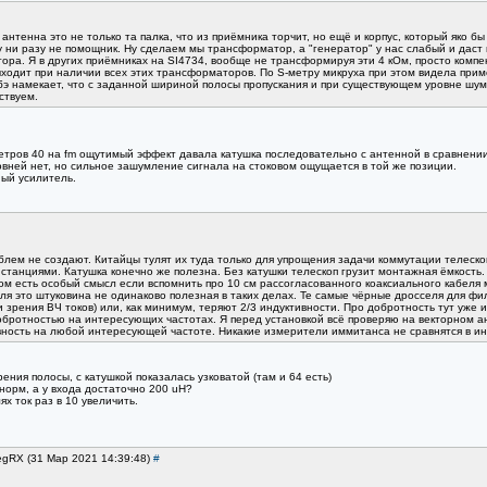
нтенна это не только та палка, что из приёмника торчит, но ещё и корпус, который яко бы "
 ни разу не помощник. Ну сделаем мы трансформатор, а "генератор" у нас слабый и даст 
ра. Я в других приёмниках на SI4734, вообще не трансформируя эти 4 кОм, просто комп
выходит при наличии всех этих трансформаторов. По S-метру микруха при этом видела при
акбэ намекает, что с заданной шириной полосы пропускания и при существующем уровне шу
ствуем.
етров 40 на fm ощутимый эффект давала катушка последовательно с антенной в сравнени
овней нет, но сильное зашумление сигнала на стоковом ощущается в той же позиции.
ный усилитель.
блем не создают. Китайцы тулят их туда только для упрощения задачи коммутации телеско
анциями. Катушка конечно же полезна. Без катушки телескоп грузит монтажная ёмкость. А
ом есть особый смысл если вспомнить про 10 см рассогласованного коаксиального кабеля 
ля это штуковина не одинаково полезная в таких делах. Те самые чёрные дросселя для фил
и зрения ВЧ токов) или, как минимум, теряют 2/3 индуктивности. Про добротность тут уже
бротностью на интересующих частотах. Я перед установкой всё проверяю на векторном а
ность на любой интересующей частоте. Никакие измерители иммитанса не сравнятся в и
ния полосы, с катушкой показалась узковатой (там и 64 есть)
 норм, а у входа достаточно 200 uH?
х ток раз в 10 увеличить.
egRX (31 Мар 2021 14:39:48)
#