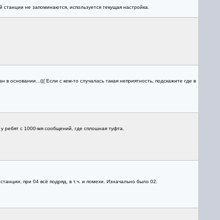
ой станции не запоминаются, используется текущая настройка.
 в основании...((( Если с кем-то случалась такая неприятность, подскажите где в
 у ребят с 1000-мя сообщений, где сплошная туфта.
нции, при 04 всё подряд, в т.ч. и помехи. Изначально было 02.