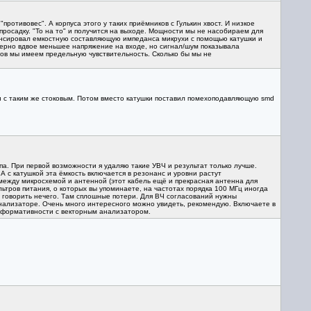
противовес". А корпуса этого у таких приёмников с Гулькин хвост. И низкое
просадку. "То на то" и получится на выходе. Мощности мы не насобираем для
енсировал емкостную составляющую импеданса микрухи с помощью катушки и
мерно вдвое меньшее напряжение на входе, но сигнал/шум показывала
мов мы имеем предельную чувствительность. Сколько бы мы не
и с таким же стоковым. Потом вместо катушки поставил помехоподавляющую smd
па. При первой возможности я удаляю такие УВЧ и результат только лучше.
 с катушкой эта ёмкость включается в резонанс и уровни растут
между микросхемой и антенной (этот кабель ещё и прекрасная антенна для
ьтров питания, о которых вы упоминаете, на частотах порядка 100 МГц иногда
 и говорить нечего. Там сплошные потери. Для ВЧ согласований нужны
нализаторе. Очень много интересного можно увидеть, рекомендую. Включаете в
нформативности с векторным анализатором.