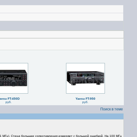
aesu FT-450D
Yaesu FT-950
руб.
руб.
Поиск в теме
.. 1 МГц). Стенд большие сопротивления измеряет с большой ошибкой. На 100 МГц