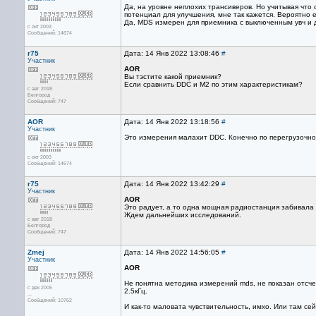
Да, на уровне неплохих трансиверов. Но учитывая что
потенциал для улучшения, мне так кажется. Вероятно 
Да, MDS измерен для приемника с выключенным увч и д
с окт 2003
Сообщений: 14674
r75
Дата: 14 Янв 2022 13:08:46
#
Участник
AOR
Вы тэстите какой приемник?
Если сравнить DDC и М2 по этим характеристикам?
с авг 2018
Белгород
Сообщений: 747
AOR
Дата: 14 Янв 2022 13:18:56
#
Участник
Это измерения малахит DDC. Конечно по перегрузочно
с окт 2003
Сообщений: 14674
r75
Дата: 14 Янв 2022 13:42:29
#
Участник
AOR
Это радует, а то одна мощная радиостанция забивала 
Ждем дальнейших исследований.
с авг 2018
Белгород
Сообщений: 747
Zmej
Дата: 14 Янв 2022 14:56:05
#
Участник
AOR
Не понятна методика измерений mds, не показан отсче
с дек 2005
2.5кГц.
...
Сообщений: 10762
И как-то маловата чувствительность, имхо. Или там сей