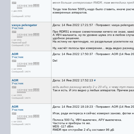
меня больше интересовал RMDR, там методика пре
Тогда тем более 500Гц надо было ставить, иначе расч
с дек 2005
измеренных аппаратов.
...
Сообщений: 10762
vasya pelengator
Дата: 14 Янв 2022 17:21:57 · Поправил: vasya pelengat
Участник
Про RDR51 в плане схемотехники ничего не знаю, како
А УВЧ малахита, ну по уровню шума это в любом случа
удобное решение.
с окт 2011
На истину не претендую, но раздельные усилители на
Пермский край
Сообщений: 1710
Ну, насчёт полосы при измерении... ведь видно разницу
AOR
Дата: 14 Янв 2022 17:50:37 · Поправил: AOR (14 Янв 2
Участник
Del
с окт 2003
Сообщений: 14674
AOR
Дата: 14 Янв 2022 17:52:13
#
Участник
ведь видно разницу между 2 и 20 кГц, к чему тут так
Так и есть. И это видно у любых аппаратов. Причем р
с окт 2003
Сообщений: 14674
AOR
Дата: 14 Янв 2022 18:19:23 · Поправил: AOR (14 Янв 2
Участник
Итак, ради интереса я сейчас измерил заново, фотки 
Полоса 500 Гц. УВЧ выключен, АРУ выключена.
с окт 2003
Частоты и приборы те же.
Сообщений: 14674
MDS -117 dBm
RMDR при отстройке 2 кГц составил 96 дБ