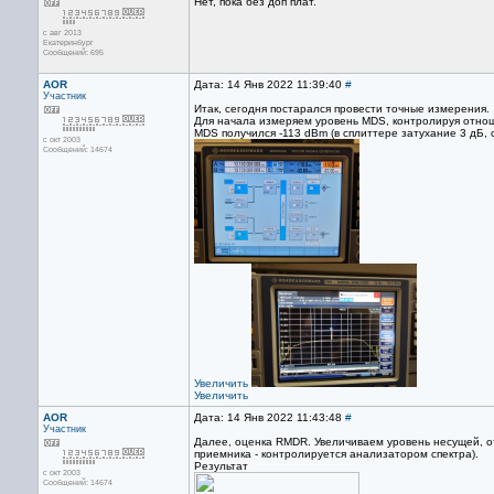
Нет, пока без доп плат.
с авг 2013
Екатеринбург
Сообщений: 695
AOR
Дата: 14 Янв 2022 11:39:40
#
Участник
Итак, сегодня постарался провести точные измерения.
Для начала измеряем уровень MDS, контролируя отнош
MDS получился -113 dBm (в сплиттере затухание 3 дБ,
с окт 2003
Сообщений: 14674
Увеличить
Увеличить
AOR
Дата: 14 Янв 2022 11:43:48
#
Участник
Далее, оценка RMDR. Увеличиваем уровень несущей, от
приемника - контролируется анализатором спектра).
Результат
с окт 2003
Сообщений: 14674