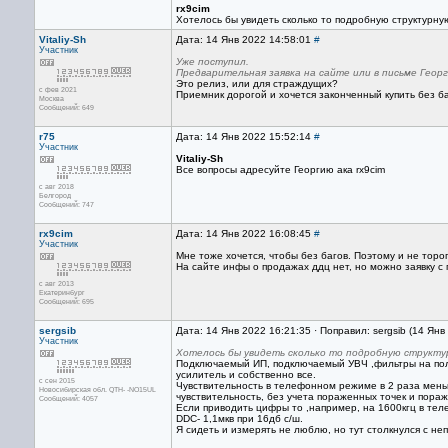
rx9cim
Хотелось бы увидеть сколько то подробную структурную
Vitaliy-Sh
Дата: 14 Янв 2022 14:58:01
#
Участник
Уже поступил.
Предварительная заявка на сайте или в письме Геор
Это релиз, или для страждущих?
с фев 2021
Приемник дорогой и хочется законченный купить без ба
Москва
Сообщений: 649
r75
Дата: 14 Янв 2022 15:52:14
#
Участник
Vitaliy-Sh
Все вопросы адресуйте Георгию ака rx9cim
с авг 2018
Белгород
Сообщений: 747
rx9cim
Дата: 14 Янв 2022 16:08:45
#
Участник
Мне тоже хочется, чтобы без багов. Поэтому и не торо
На сайте инфы о продажах ддц нет, но можно заявку с 
с авг 2013
Екатеринбург
Сообщений: 695
sergsib
Дата: 14 Янв 2022 16:21:35 · Поправил: sergsib (14 Янв
Участник
Хотелось бы увидеть сколько то подробную структур
Подключаемый ИП, подключаемый УВЧ ,фильтры на поло
усилитель и собственно все.
с сен 2015
Чувствительность в телефонном режиме в 2 раза меньше
Новосибирская обл. QTH- -NO15UL
чувствительность, без учета пораженных точек и пора
Сообщений: 4057
Если приводить цифры то ,например, на 1600кгц в теле
DDC- 1,1мкв при 16дб с/ш.
Я сидеть и измерять не люблю, но тут столкнулся c не