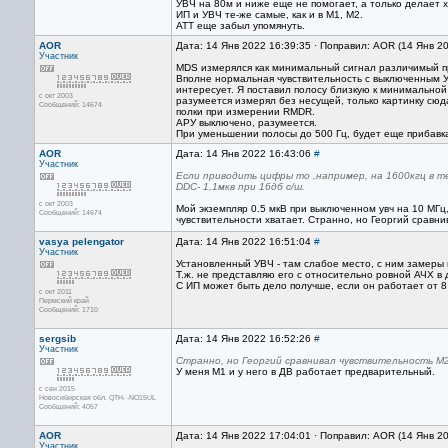
УВЧ на 80м и ниже еще не помогает, а только делает х
ИП и УВЧ те-же самые, как и в М1, М2.
АТТ еще забыл упомянуть.
AOR
Дата: 14 Янв 2022 16:39:35 · Поправил: AOR (14 Янв 2
Участник
MDS измерялся как минимальный сигнал различимый пр
Вполне нормальная чувствительность с выключенным УВ
интересует. Я поставил полосу близкую к минимальной
с окт 2003
разумеется измерял без несущей, только картинку сюд
Сообщений: 14674
полки при измерении RMDR.
АРУ выключено, разумеется.
При уменьшении полосы до 500 Гц, будет еще прибавка 
AOR
Дата: 14 Янв 2022 16:43:06
#
Участник
Если приводить цифры то ,например, на 1600кгц в тел
DDC- 1,1мкв при 16дб с/ш.
с окт 2003
Мой экземпляр 0.5 мкВ при выключенном увч на 10 МГц,
Сообщений: 14674
чувствительности хватает. Странно, но Георгий сравн
vasya pelengator
Дата: 14 Янв 2022 16:51:04
#
Участник
Установленный УВЧ - там слабое место, с ним замеры
Т.ж. не представляю его с относительно ровной АЧХ в 
С ИП может быть дело получше, если он работает от 8
с окт 2011
Пермский край
Сообщений: 1710
sergsib
Дата: 14 Янв 2022 16:52:26
#
Участник
Странно, но Георгий сравнивал чувствительность M2
У меня М1 и у него в ДВ работает предварительный.
с сен 2015
Новосибирская обл. QTH- -NO15UL
Сообщений: 4057
AOR
Дата: 14 Янв 2022 17:04:01 · Поправил: AOR (14 Янв 2
Участник