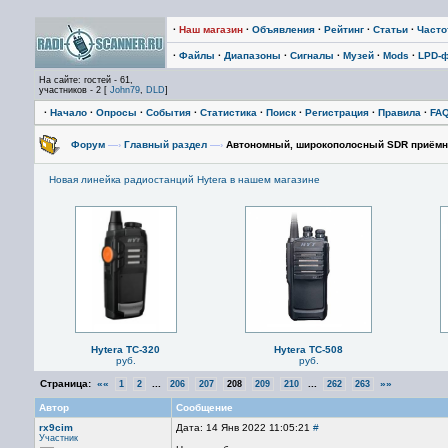
·
Наш магазин
·
Объявления
·
Рейтинг
·
Статьи
·
Част
·
Файлы
·
Диапазоны
·
Сигналы
·
Музей
·
Mods
·
LPD-
На сайте: гостей - 61,
участников - 2 [
John79
,
DLD
]
·
Начало
·
Опросы
·
События
·
Статистика
·
Поиск
·
Регистрация
·
Правила
·
FA
Форум
—›
Главный раздел
—›
Автономный, широкополосный SDR приёмн
Новая линейка радиостанций Hytera в нашем магазине
Hytera TC-320
Hytera TC-508
руб.
руб.
Страница:
««
...
...
»»
1
2
206
207
208
209
210
262
263
Автор
Сообщение
rx9cim
Дата: 14 Янв 2022 11:05:21
#
Участник