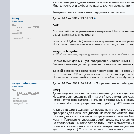
Честно говоря я думал такой разницы в зависимости от
Мне конечно эти цифры не настолько интересны, но что
Теперь можете сравнивать с другими аппаратами.
Zmej
Дата: 14 Янв 2022 19:31:23
#
Участник
AOR
Вот спасибо за нормальные измерения. Никогда не по
с дек 2005
в стандартных для методики.
...
Сообщений: 10762
Кстати, -117дБм +\- (спишем на погрешности калибровк
И за одно с включенным преампом гляньте, если не лен
vasya pelengator
А УВЧ малахита, ну по уровню шума это в любом слу
Нормальный для КВ шум, совершенно. Заявленный Кш н
бытовых мыльницы построены на более малошумящих 
Другой вопрос, что compression point конечно не огонь
что-то около 0.2В получается на входе, если пересчит
Но, если есть шаговый аттенюатор (сейчас или будет н
vasya pelengator
Дата: 14 Янв 2022 20:07:41 · Поправил: vasya pelengat
Участник
Zmej
Да вы зациклились на бытовых мыльницах, я вроде ска
Но даже если сравнить УВЧ на этой м/с с входным ка
с окт 2011
юмористические заметки. Речь не о тексанах, а о стар
Пермский край
В ролике Игонина прекрасно видел работу УВЧ малахи
Сообщений: 1710
А так за цифры в даташитах проще прятаться. Вот был
проверял для активного диполя, из всех вариантов, толь
К Сони уже никак, а о связном приёмнике и речи не бы
Кстати, Гончаренко упрекали в этой шумелке, в ответ 
на транзисторных каскадах делать. Даже в звукотехн
ставится, в качественной технике: микрофонные усили
хуже - телеграф ) Так что вам сложно это понять.