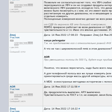
Позвольте не согласиться насчет того, что УВЧ слабо
перегружался не УВЧ и он не создавал продукты интерм
включенного УВЧ разумеется, исходя из того, что дин
с окт 2003
можно было посмотреть и с ним, но это имеет мало пр
Сообщений: 14674
рассчитанную на другие диапазоны, но и мешающие сигн
отдельно измерить.
Полноценные измерения конечно делают во всех режим
от СДВ до верхнего КВ это большой компромисс.
RDR51 прекрасно работает во всем диапазоне от СДВ д
чувствительности и т.п. Имхо это вполне достижимо. И
Zmej
Дата: 14 Янв 2022 17:08:23 · Поправил: Zmej (14 Янв 2
Участник
vasya pelengator
Т.ж. не представляю его с относительно ровной АЧХ в
с дек 2005
А что не так с широкополосной mmic в этом диапазоне
...
Сообщений: 10762
AOR
При уменьшении полосы до 500 Гц, будет еще прибавк
Понятно, что можно пересчитать, надо было всего лишь
А для телефонной полосы все же лучше измерять (или д
ориентироваться среди массы другой аппаратуры, котор
А MDS - в иностранных методиках исторически с полос
AOR
Дата: 14 Янв 2022 17:11:58
#
Участник
Да, предусилитель выключен, АРУ выключено.
Чувствительность по ГОСТ и т.п. не измерял, меня бо
с окт 2003
Сообщений: 14674
Zmej
Дата: 14 Янв 2022 17:16:22
#
Участник