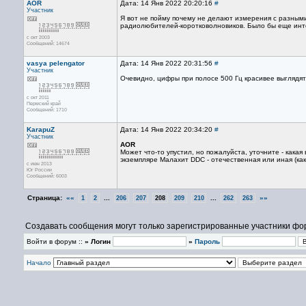
AOR
Дата: 14 Янв 2022 20:20:16
#
Участник
Я вот не пойму почему не делают измерения с разными
радиолюбителей-коротковолновиков. Было бы еще инт
с окт 2003
Сообщений: 14674
vasya pelengator
Дата: 14 Янв 2022 20:31:56
#
Участник
Очевидно, цифры при полосе 500 Гц красивее выглядят
с окт 2011
Пермский край
Сообщений: 1710
KarapuZ
Дата: 14 Янв 2022 20:34:20
#
Участник
AOR
Может что-то упустил, но пожалуйста, уточните - как
экземпляре Малахит DDC - отечественная или иная (как
с июн 2013
Юг России
Сообщений: 6003
Страница:
««
...
...
»»
1
2
206
207
208
209
210
262
263
Создавать сообщения могут только зарегистрированные участники фо
Войти в форум ::
» Логин
»
Пароль
Начало