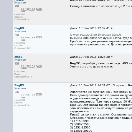
Участник
Сегодня заметил что полосы 3 кГц и 2,5 кГ
с сен 2009
Саратов
Сообщений: 2611
RegRX
Дата: 10 Янв 2018 12:32:41
#
Участник
С тем самым Eton Executive Satellit
Гы-гы-гы, 808 оказался лучше Etonа, судя п
Пробовал сегодня разные варианты входно
с сен 2009
чуть пониже резонировала. Да и напряжен
Саратов
Сообщений: 2611
ats52
Дата: 10 Янв 2018 14:24:28
#
Участник
RegRX
, попробуй у своего сквозную АЧХ 
Уменя есть , но дома в компе.
с авг 2005
Питер
Сообщений: 9573
RegRX
Дата: 10 Янв 2018 14:31:07 · Поправил: R
Участник
Анализатор не включал, но и без всяких а
Весь день провозился с входными контура
поддиапазоне индуктивность слишком больш
с сен 2009
программатором. Там через каждые 50 кГц
Саратов
Ещё 100 лет назад так уже было в портат
Сообщений: 2611
этих приёмниках нам почему-то никак не 
сердечником.
Придётся так и жить с этим. Остальное, ка
Определил частоты разграничения поддиа
1) 1715-2999
2) 3000-6250
3) 6251-12500
4) 12501-29999