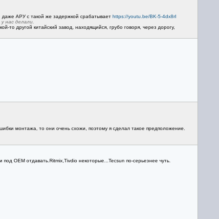
ожи, даже АРУ с такой же задержкой срабатывает
https://youtu.be/BK-5-4dx8rI
 у нас делали.
й-то другой китайский завод, находящийся, грубо говоря, через дорогу,
ошибки монтажа, то они очень схожи, поэтому я сделал такое предположение.
 под ОЕМ отдавать.Ritmix,Tivdio некоторые...Tecsun по-серьезнее чуть.