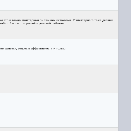
уж это и важно эмиттерный он там или истоковый. У эмиттерного тоже десятки
тоб от 3 вольт с хорошей крутизной работал.
не денется, вопрос в эффективности и только.