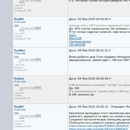
P.S. Китайцы только сегодня увидели это чу
с янв 2013
Коломна
Сообщений: 1651
RegRX
Дата: 09 Янв 2018 06:54:06
#
Участник
хорошо что к АРУ особых нареканий нет,
Да, АРУ слегка тормознутая. Не успевает 
Я тут ночью наделал записей, звук писал 
с сен 2009
Авиа
Саратов
80м SSB
Сообщений: 2611
Средние волны
СВ AM/SSB
IlyaMan
Дата: 09 Янв 2018 08:31:11
#
Участник
Всем доброго дня! Стал недавно обладате
авиадиапазоне, приём идёт с ЧМ или АМ?
с янв 2018
Воронеж
Сообщений: 5
Kattani
Дата: 09 Янв 2018 08:43:46
#
Участник
в КВ диапазоне в режиме "normal" он при
Да, АМ.
И в авиадиапазоне, приём идёт с ЧМ или
с янв 2007
В АМ, конечно же.
KO96BC
Сообщений: 404
RegRX
Дата: 09 Янв 2018 10:26:12 · Поправил: R
Участник
Крепление валкодера этого приёмника выз
работает, держится он явно на соплях и ед
Соединил металлическую облицовку динам
с сен 2009
Попытался хоть немного усилить креплени
Саратов
https://cloud.mail.ru/public/54MG/L3A4Qkiub
Сообщений: 2611
https://cloud.mail.ru/public/2EGa/n3NDDjip3