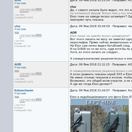
AOR
Дата: 09 Янв 2018 20:23:24 · Поправил: A
Участник
vluz
Да, с самого начала было видно, что это к
на китайский форум Tecsun,так у них эта
с окт 2003
Eton тоже на заводе tecsun штампуют? Одн
Сообщений: 14675
повторяет путь тексана.
vluz
Дата: 09 Янв 2018 20:44:03 · Поправил: vl
Участник
AOR
Eton тоже на заводе tecsun штампуют?
Вот этого сказать не могу, но заметил одн
с окт 2015
иероглифов. Прямо сейчас внимательно о
Москва
На Eton сам лично видел Китайский след.
Сообщений: 163
И на D-808 он то же есть, судя хотя бы по 
Хотя, из этого ничего не следует...
А схемщтехнические решения tecsun и eton
AOR
Дата: 09 Янв 2018 21:11:15 · Поправил: A
Участник
А схемщтехнические решения tecsun и et
А если сравнить тексаны серий 3ХХ и Eto
Не имею столько тексанов и итонов, чтобы
с окт 2003
Возможно, это общий косяк отрасли, а не 
Сообщений: 14675
А где же тогда Eton делают?
Kolomchanin
Дата: 09 Янв 2018 21:44:07 · Поправил: Ko
Участник
Eton и подобные(помните это фото Eton E5 
с янв 2013
Коломна
Сообщений: 1651