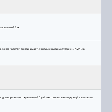
ыше высотой 3 м.
режиме "normal" он принимает сигналы с какой модуляцией, АМ? И в
 для нормального крепления? С учётом того что валкодер ещё и как кнопка