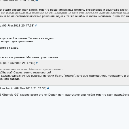
OR (09 Янв 2018 20:36:07)
#
ак-будто версия eton satellit, многие решения как под копирку. Управление и звук тоже сх
 же мысль родилась в этот-же вечер...Говорят не ясно кто делал,но судя по платам явно
и и те же схемотехнические решения, одни и те же ошибки и косяки монтажа. Либо это како
uz (09 Янв 2018 20:47:33)
#
у деталь. На платах Tecsun я не видел
смотрел два приемника.
фото от ats52.
 все-таки разные. Местами существенно...
OR (09 Янв 2018 21:17:40)
#
on все-таки разные. Местами существенно...
n/Xhdata? Существенно отличаются?
 делать однозначные выводы, но если брать "косяки", которые приходилось исправлять и 
одного завода.
lomchanin (09 Янв 2018 21:57:33)
#
/Grundig G5) скорее всего это от Degen ноги растут,это они любят многие свои разработки