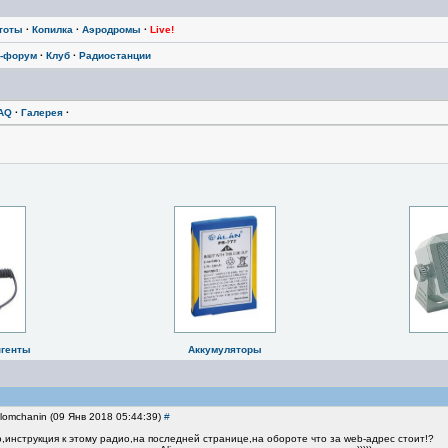
тоты
·
Копилка
·
Аэродромы
·
Live!
-форум
·
Клуб
·
Радиостанции
AQ
·
Галерея
·
нгенты
Аккумуляторы
lomchanin (09 Янв 2018 05:44:39)
#
о,инструкция к этому радио,на последней странице,на обороте что за web-адрес стоит!?