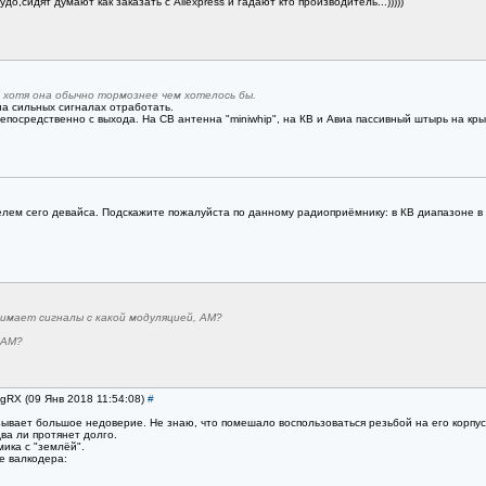
до,сидят думают как заказать с Aliexpress и гадают кто производитель...)))))
 хотя она обычно тормознее чем хотелось бы.
на сильных сигналах отработать.
непосредственно с выхода. На СВ антенна "miniwhip", на КВ и Авиа пассивный штырь на кр
лем сего девайса. Подскажите пожалуйста по данному радиоприёмнику: в КВ диапазоне в 
нимает сигналы с какой модуляцией, АМ?
 АМ?
egRX (09 Янв 2018 11:54:08)
#
ывает большое недоверие. Не знаю, что помешало воспользоваться резьбой на его корпусе
ва ли протянет долго.
ика с "землёй".
е валкодера: