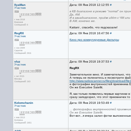
IlyaMan
Дата: 09 Янв 2018 12:12:55
#
Участник
в КВ диапазоне в режиме "normal" он при
Да, АМ.
И в авиадиапазоне, приём идёт с ЧМ или
с янв 2018
В АМ, конечно же.
Воронеж
Сообщений: 5
Kattani , спасибо, что подсказали!
RegRX
Дата: 09 Янв 2018 16:47:56
#
Участник
Кино про коммутируемые фильтры
с сен 2009
Саратов
Сообщений: 2611
vluz
Дата: 09 Янв 2018 19:37:53
#
Участник
RegRX
Замечательное кино. И замечательно, что
с окт 2015
А теперь не поленитесь и посмотрите фай
Москва
http://www.radioscanner.ru/files/download/file
Сообщений: 163
и фотографии внутренностей приемника Eton
Он же Executive Satellit.
Я, как только появились первые картинки 
сразу заподозрил, что этот приемничек то
Kolomchanin
Дата: 09 Янв 2018 19:53:49
#
Участник
... фотографии внутренностей приемника Et
Он же Executive Satellit.
Вот-вот...я вчера залил фотки выложенные 
с янв 2013
Коломна
Сообщений: 1651