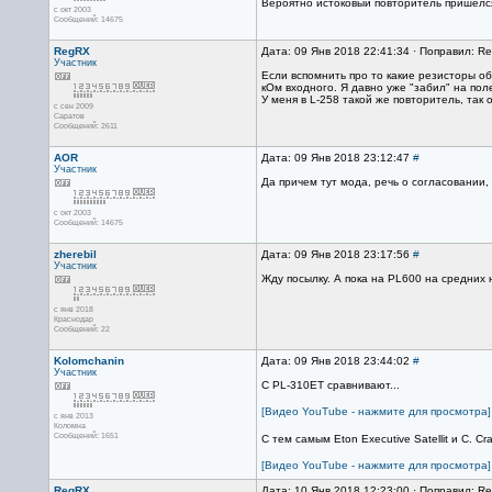
Вероятно истоковый повторитель пришелся
с окт 2003
Сообщений: 14675
RegRX
Дата: 09 Янв 2018 22:41:34 · Поправил: R
Участник
Если вспомнить про то какие резисторы об
кОм входного. Я давно уже "забил" на пол
У меня в L-258 такой же повторитель, так
с сен 2009
Саратов
Сообщений: 2611
AOR
Дата: 09 Янв 2018 23:12:47
#
Участник
Да причем тут мода, речь о согласовании,
с окт 2003
Сообщений: 14675
zherebil
Дата: 09 Янв 2018 23:17:56
#
Участник
Жду посылку. А пока на PL600 на средних 
с янв 2018
Краснодар
Сообщений: 22
Kolomchanin
Дата: 09 Янв 2018 23:44:02
#
Участник
С PL-310ET сравнивают...
[Видео YouTube - нажмите для просмотра]
с янв 2013
Коломна
Сообщений: 1651
С тем самым Eton Executive Satellit и C. Cr
[Видео YouTube - нажмите для просмотра]
RegRX
Дата: 10 Янв 2018 12:23:00 · Поправил: R