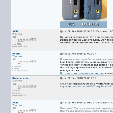
AOR
Дата: 09 Янв 2018 21:54:25 · Поправил: A
Участник
Ну насчет посерьезнее, тут я бы посомнева
Degen для рынка США это Kaito. Eton тож
поэтому многие приемники либо полностью
с окт 2003
Сообщений: 14675
RegRX
Дата: 09 Янв 2018 22:00:30
#
Участник
И замечательно, что Вы первый раз тако
Ещё более замечательно что вы пишите не 
человек конкретно исследовал вопрос и р
с сен 2009
Я наконец устранил влияние средневолнов
Саратов
всех диапазонах.
Сообщений: 2611
Вот такой эмиттерный повторитель
запил
Kolomchanin
Дата: 09 Янв 2018 22:05:32
#
Участник
Ага,ну вот первая ласточка и у китайски
http://bbs.tecsun.com.cn/0002.asp?open=8
с янв 2013
Коломна
Сообщений: 1651
AOR
Дата: 09 Янв 2018 22:08:35 · Поправил: A
Участник
Пассивный 3 м штырь прекрасно согласуе
Вот такой эмиттерный повторитель за