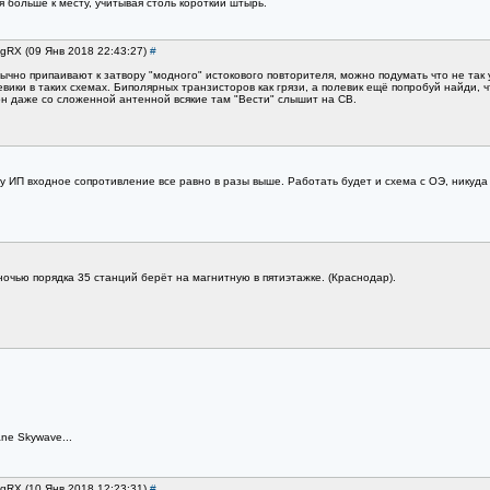
 больше к месту, учитывая столь короткий штырь.
egRX (09 Янв 2018 22:43:27)
#
ычно припаивают к затвору "модного" истокового повторителя, можно подумать что не так 
евики в таких схемах. Биполярных транзисторов как грязи, а полевик ещё попробуй найди, ч
 он даже со сложенной антенной всякие там "Вести" слышит на СВ.
 у ИП входное сопротивление все равно в разы выше. Работать будет и схема с ОЭ, никуда 
ночью порядка 35 станций берёт на магнитную в пятиэтажке. (Краснодар).
ane Skywave...
egRX (10 Янв 2018 12:23:31)
#