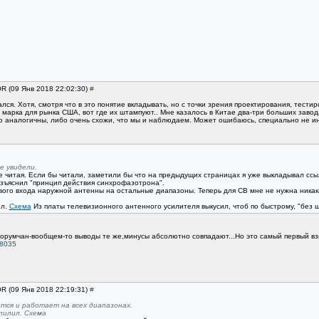
OR (09 Янв 2018 22:02:30)
#
лся. Хотя, смотря что в это понятие вкладывать, но с точки зрения проектирования, тестир
е марка для рынка США, вот где их штампуют.. Мне казалось в Китае два-три больших зав
 аналогичны, либо очень схожи, что мы и наблюдаем. Может ошибаюсь, специально не ин
е увидели.
читая. Если бы читали, заметили бы что на предыдущих страницах я уже выкладывал ссылк
азъяснил "принцип действия синхрофазотрона".
ого входа наружной антенны на остальные диапазоны. Теперь для СВ мне не нужна никака
ил.
Схема
Из платы телевизионного антенного усилителя выкусил, чтоб по быстрому, "без ш
х форумчан-вообщем-то выводы те же,минусы абсолютно совпадают...Но это самый первый в
18035
OR (09 Янв 2018 22:19:31)
#
тся и работает на всех диапазонах.
пилил. Схема