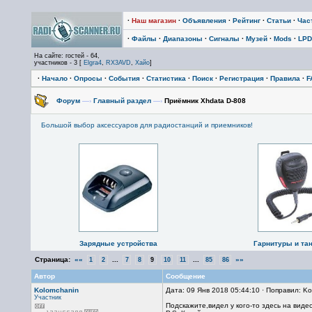
·
Наш магазин
·
Объявления
·
Рейтинг
·
Статьи
·
Час
·
Файлы
·
Диапазоны
·
Сигналы
·
Музей
·
Mods
·
LPD
На сайте: гостей - 64,
участников - 3 [
Elgra4
,
RX3AVD
,
Хайо
]
·
Начало
·
Опросы
·
События
·
Статистика
·
Поиск
·
Регистрация
·
Правила
·
F
Форум
—›
Главный раздел
—›
Приёмник Xhdata D-808
Большой выбор аксессуаров для радиостанций и приемников!
Зарядные устройства
Гарнитуры и та
Страница:
««
...
...
»»
1
2
7
8
9
10
11
85
86
Автор
Сообщение
Kolomchanin
Дата: 09 Янв 2018 05:44:10 · Поправил: Ko
Участник
Подскажите,видел у кого-то здесь на виде