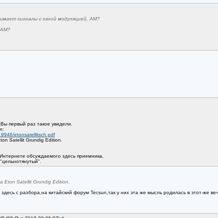
нимает сигналы с какой модуляцией, АМ?
 АМ?
 Вы первый раз такое увидели.
л:
19946/etonsatellitsch.pdf
 Satellit Grundig Edition.
в Интернете обсуждаемого здесь приемника,
 "цельнотянутый".
on Satellit Grundig Edition.
здесь с разбора,на китайский форум Tecsun,так у них эта же мысль родилась в этот-же вече