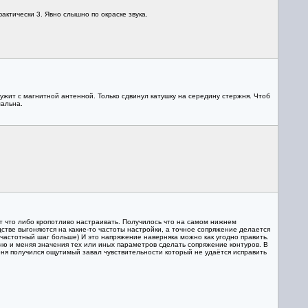
фактически 3. Явно слышно по окраске звука.
жит с магнитной антенной. Только сдвинул катушку на середину стержня. Чтоб
мальна.
ят что либо кропотливо настраивать. Получилось что на самом нижнем
стве выгоняются на какие-то частоты настройки, а точное сопряжение делается
частотный шаг больше) И это напряжение наверняка можно как угодно править.
ню и меняя значения тех или иных параметров сделать сопряжение контуров. В
еня получился ощутимый завал чувствительности который не удаётся исправить