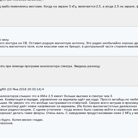
ц какбэ поменялись местами. Когда на экране 3 кГц, включается 2,5, а когда 2,5 на экране, 
о кину.
го контура на СВ. Оставил родную магнитную антенну. Это радио необычайно хорошо дру
ность магнитного поля, если классики нам не брешут, в центральной части стержня макси
снять при помощи программ анализатора спектра. Увидишь разницу.
egRX (10 Янв 2018 20:33:14)
#
нализаторов слышно что в АМ-е 2,5 имеет больше высоких в спектре чем 3.
ми. Коммутация в порядке, управление на варикапы идёт как надо. Просто китайцы не люб
ая. Не уверен что это вообще настраивается отвёрткой. Скорее всего катушки в производ
 контроллер даёт новое напряжение на варикапы. (На более высокочастотных диапазонах 
ивных радиостанциях. С одним отличием - тогда можно было самому войти в сервисное ме
разрешат делать такие фокусы. Очень жаль. С заводскими предустановками ниже 2 МГц у м
к будто, более-менее гладко.
пазонов.