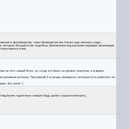
ования и производства, таких бракоделов как тексан еще поискать надо...
ода, которые большинство подобных приемников под разными марками производят,
тересовался этим.
и на этот самый Итон, но тогда это было на уровне гипотезы, а в видео
я активная антенна. Пассивный 3 м штырь прекрасно согласуется и работает на
ума, без пыли":)
згляд,более тщательно говорит,буду далее слушать\смотреть.