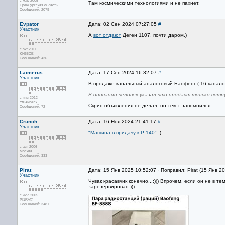
с мар 2005
Там космическими технологиями и не пахнет.
Оренбургская область
Сообщений: 2079
Evpator
Дата: 02 Сен 2024 07:27:05
#
Участник
А
вот отдают
Деген 1107, почти даром.)
с окт 2011
KN65QE
Сообщений: 436
Laimerus
Дата: 17 Сен 2024 16:32:07
#
Участник
В продаже канальный аналоговый Баофенг ( 16 каналов,
В описании человек указал что продаст только сот
с янв 2012
Ульяновск
Скрин объявления не делал, но текст запомнился.
Сообщений: 72
Crunch
Дата: 16 Ноя 2024 21:41:17
#
Участник
"Машина в придачу к Р-140"
:)
с авг 2006
Москва
Сообщений: 333
Pirat
Дата: 15 Янв 2025 10:52:07 · Поправил: Pirat (15 Янв 2
Участник
Чувак красавчик конечно...:))) Впрочем, если он не в т
зарезервирован:)))
с июл 2005
PI1RAT:)
Сообщений: 3481