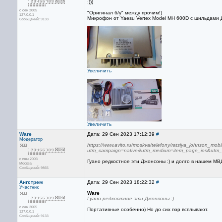
:)))
с сен 2005
"Оригинал б/у" между прочим!)
127.0.0.1
Микрофон от Yaesu Vertex Model MH 600D c шильдами Д
Сообщений: 9133
Увеличить
Увеличить
Ware
Дата: 29 Сен 2023 17:12:39
#
Модератор
https://www.avito.ru/moskva/telefony/ratsiya_johnson_m
utm_campaign=native&utm_medium=item_page_ios&utm_
с июн 2003
Гуано редкостное эти Джонсоны :) и долго в нашем МВ
Москва
Сообщений: 9865
Ангстрем
Дата: 29 Сен 2023 18:22:32
#
Участник
Ware
Гуано редкостное эти Джонсоны :)
с сен 2005
Портативные особенно) Но до сих пор всплывают.
127.0.0.1
Сообщений: 9133