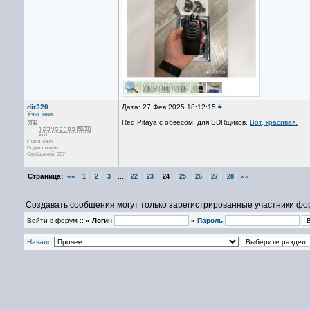
dir320
Дата: 27 Фев 2025 18:12:15
#
Участник
Red Pitaya c обвесом, для SDRщиков.
Вот, красивая.
с июл 2009
Подмосковье
Сообщений: 367
Страница:
««
...
»»
1
2
3
22
23
24
25
26
27
28
Создавать сообщения могут только зарегистрированные участники фо
Войти в форум ::
» Логин
»
Пароль
Начало