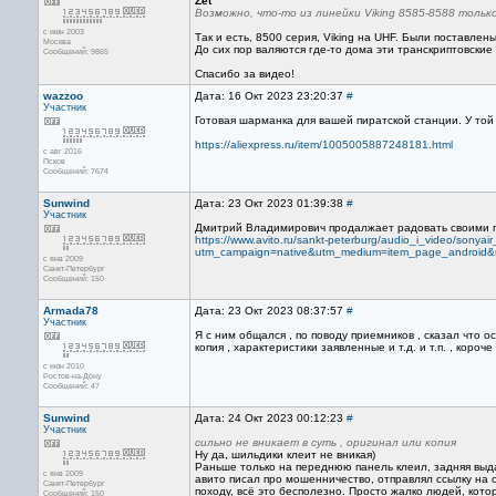
Zet
Возможно, что-то из линейки Viking 8585-8588 только
с июн 2003
Так и есть, 8500 серия, Viking на UHF. Были поставле
Москва
До сих пор валяются где-то дома эти транскриптовские
Сообщений: 9865
Спасибо за видео!
wazzoo
Дата: 16 Окт 2023 23:20:37
#
Участник
Готовая шарманка для вашей пиратской станции. У той
https://aliexpress.ru/item/1005005887248181.html
с авг 2016
Псков
Сообщений: 7674
Sunwind
Дата: 23 Окт 2023 01:39:38
#
Участник
Дмитрий Владимирович продалжает радовать своими по
https://www.avito.ru/sankt-peterburg/audio_i_video/son
utm_campaign=native&utm_medium=item_page_android&
с янв 2009
Санкт-Петербург
Сообщений: 150
Armada78
Дата: 23 Окт 2023 08:37:57
#
Участник
Я с ним общался , по поводу приемников , сказал что о
копия , характеристики заявленные и т.д. и т.п. , короче 
с июн 2010
Ростов-на-Дону
Сообщений: 47
Sunwind
Дата: 24 Окт 2023 00:12:23
#
Участник
сильно не вникает в суть , оригинал или копия
Ну да, шильдики клеит не вникая)
Раньше только на переднюю панель клеил, задняя выда
с янв 2009
авито писал про мошенничество, отправлял ссылку на 
Санкт-Петербург
походу, всё это бесполезно. Просто жалко людей, котор
Сообщений: 150