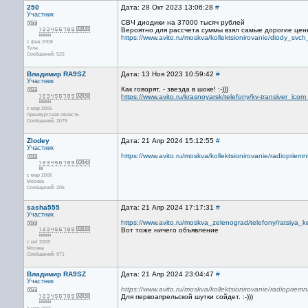
250
Дата: 28 Окт 2023 13:06:28
#
Участник
СВЧ диодики на 37000 тысяч рублей
Вероятно для рассчета суммы взял самые дорогие цен
https://www.avito.ru/moskva/kollektsionirovanie/diody_sv
с фев 2008
Тула
Сообщений: 526
Владимир RA9SZ
Дата: 13 Ноя 2023 10:59:42
#
Участник
Как говорят, - звезда в шоке! :-)))
https://www.avito.ru/krasnoyarsk/telefony/kv-transiver_i
с мар 2005
Оренбургская область
Сообщений: 2079
Zlodey
Дата: 21 Апр 2024 15:12:55
#
Участник
https://www.avito.ru/moskva/kollektsionirovanie/radiopri
с мар 2006
Москва
Сообщений: 206
sasha555
Дата: 21 Апр 2024 17:17:31
#
Участник
https://www.avito.ru/moskva_zelenograd/telefony/ratsiy
Вот тоже ничего объявление
с окт 2009
Москва
Сообщений: 971
Владимир RA9SZ
Дата: 21 Апр 2024 23:04:47
#
Участник
https://www.avito.ru/moskva/kollektsionirovanie/radiopri
Для первоапрельской шутки сойдет. :-)))