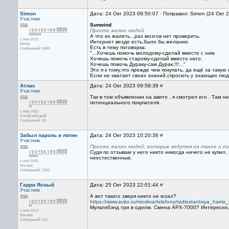
Simon
Дата: 24 Окт 2023 08:50:07 · Поправил: Simon (24 Окт 
Участник
Sunwind
Просто жалко людей
А что их жалеть...раз мозгов нет проверить.
с янв 2013
Интернет везде есть,было бы желание.
Питер
Есть в тему поговорка:
Сообщений: 5580
"...Хочешь помочь молодому-сделай вместе с ним
Хочешь помочь старому-сделай вместо него.
Хочешь помочь Дураку-сам Дурак.!!!..."
Это я к тому,что прежде чем покупать, да ещё за такую
Если не хватает своих знаний,спросить у знающих люд
Атлас
Дата: 24 Окт 2023 09:58:39
#
Участник
Так в том объявлении на авито , я смотрел его . Там 
потенциального покупателя .
с мар 2021
Алтайский край
Сообщений: 63
Забыл пароль и логин
Дата: 24 Окт 2023 10:20:36
#
Участник
Просто жалко людей, которые ведутся на такое и по
Судя по отзывам у него никто никогда ничего не купил
неестественные.
с ноя 2005
Москва
Сообщений: 1302
Гарри Ясный
Дата: 25 Окт 2023 22:01:44
#
Участник
А вот такого зверя никто не юзал?
https://www.avito.ru/moskva/telefony/radiostantsiya_har
Мультибэнд три в одном. Смена АРХ-7000? Интересно,
с мая 2017
Москва
Сообщений: 113