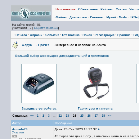
·
Наш магазин
·
Объявления
·
Рейтинг
·
Статьи
·
Част
·
Файлы
·
Диапазоны
·
Сигналы
·
Музей
·
Mods
·
LPD-
На сайте: гостей - 56,
участников - 2 [
СЦБист
,
muha131
]
·
Начало
·
Опросы
·
События
·
Статистика
·
Поиск
·
Регистрация
·
Правила
·
FA
Форум
—›
Прочее
—›
Интересное и нелепое на Авито
Большой выбор аксессуаров для радиостанций и приемников!
Зарядные устройства
Гарнитуры и тангенты
Страница:
««
...
»»
1
2
3
22
23
24
25
26
27
28
Автор
Сообщение
Armada78
Дата: 20 Сен 2023 18:27:37
#
Участник
45 тыров это цена Sony , в описании цены а не в загол