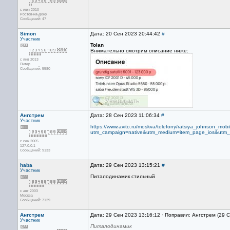
с июн 2010
Ростов-на-Дону
Сообщений: 47
Simon
Дата: 20 Сен 2023 20:44:42
#
Участник
Tolan
Внимательно смотрим описание ниже:
с янв 2013
Питер
Сообщений: 5580
Ангстрем
Дата: 28 Сен 2023 11:06:34
#
Участник
https://www.avito.ru/moskva/telefony/ratsiya_johnson_m
utm_campaign=native&utm_medium=item_page_ios&utm_
с сен 2005
127.0.0.1
Сообщений: 9133
haba
Дата: 29 Сен 2023 13:15:21
#
Участник
Питалодинамик стильный
с авг 2003
Москва
Сообщений: 7129
Ангстрем
Дата: 29 Сен 2023 13:16:12 · Поправил: Ангстрем (29 
Участник
Питалодинамик