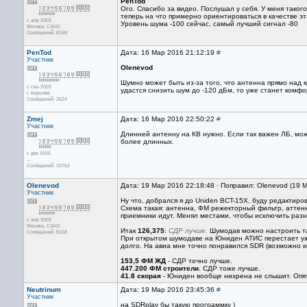
PenTod
Ого. Спасибо за видео. Послушал у себя. У меня такого
теперь на что примерно ориентироваться в качестве эта
с апр 2003
Уровень шума -100 сейчас, самый лучший сигнал -80
Москва, СЗАО
Сообщений: 8168
PenTod
Дата: 16 Мар 2016 21:12:19
#
Участник
Olenevod
Шумно может быть из-за того, что антенна прямо над 
с сен 2003
удастся снизить шум до -120 дБм, то уже станет комф
г. Королёв
Сообщений: 2624
Zmej
Дата: 16 Мар 2016 22:50:22
#
Участник
Длинней антенну на КВ нужно. Если так важен ЛБ, можн
более длинных.
с дек 2005
...
Сообщений: 10762
Olenevod
Дата: 19 Мар 2016 22:18:48 · Поправил: Olenevod (19 
Участник
Ну что, добрался я до Uniden BCT-15X, буду редактир
Схема такая: антенна, ФМ режекторный фильтр, аттеню
приемники идут. Менял местами, чтобы исключить разн
с апр 2003
Москва, СЗАО
Итак
126,375
:
СДР лучше.
Шумодав можно настроить та
Сообщений: 8168
При открытом шумодаве на Юниден АТИС перестает уже
долго. На авиа мне точно понравился SDR (возможно и
153,5 ФМ ЖД
- СДР точно лучше.
447.200 ФМ строители
. СДР тоже лучше.
41.8 скорая
- Юниден вообще нихрена не слышит. Опять
Neutrinum
Дата: 19 Мар 2016 23:45:36
#
Участник
на SDRplay бы такую программку )