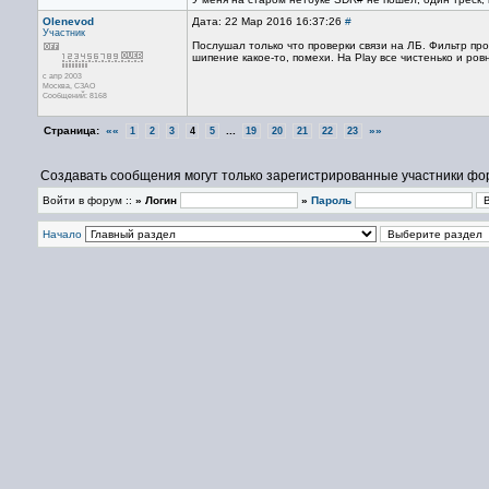
Olenevod
Дата: 22 Мар 2016 16:37:26
#
Участник
Послушал только что проверки связи на ЛБ. Фильтр пр
шипение какое-то, помехи. На Play все чистенько и ро
с апр 2003
Москва, СЗАО
Сообщений: 8168
Страница:
««
...
»»
1
2
3
4
5
19
20
21
22
23
Создавать сообщения могут только зарегистрированные участники фо
Войти в форум ::
» Логин
»
Пароль
Начало