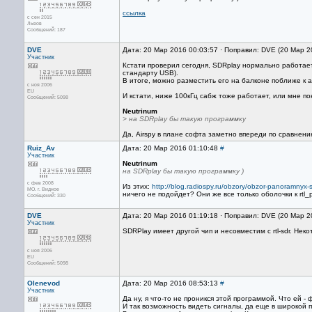
ссылка
с сен 2015
Львов
Сообщений: 187
DVE
Дата: 20 Мар 2016 00:03:57 · Поправил: DVE (20 Мар 2
Участник
Кстати проверил сегодня, SDRplay нормально работае
стандарту USB).
В итоге, можно разместить его на балконе поближе к а
с ноя 2006
EU
И кстати, ниже 100кГц сабж тоже работает, или мне по
Сообщений: 5098
Neutrinum
> на SDRplay бы такую программку
Да, Airspy в плане софта заметно впереди по сравнени
Ruiz_Av
Дата: 20 Мар 2016 01:10:48
#
Участник
Neutrinum
на SDRplay бы такую программку )
с фев 2008
Из этих:
http://blog.radiospy.ru/obzory/obzor-panoramnyx
МО. г. Видное
ничего не подойдет? Они же все только оболочки к rtl_
Сообщений: 330
DVE
Дата: 20 Мар 2016 01:19:18 · Поправил: DVE (20 Мар 2
Участник
SDRPlay имеет другой чип и несовместим с rtl-sdr. Не
с ноя 2006
EU
Сообщений: 5098
Olenevod
Дата: 20 Мар 2016 08:53:13
#
Участник
Да ну, я что-то не проникся этой программой. Что ей -
И так возможность видеть сигналы, да еще в широкой по