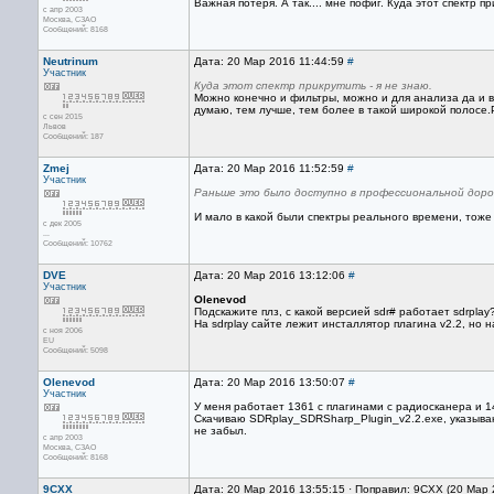
Важная потеря. А так.... мне пофиг. Куда этот спектр пр
с апр 2003
Москва, СЗАО
Сообщений: 8168
Neutrinum
Дата: 20 Мар 2016 11:44:59
#
Участник
Куда этот спектр прикрутить - я не знаю.
Можно конечно и фильтры, можно и для анализа да и 
думаю, тем лучше, тем более в такой широкой полосе
с сен 2015
Львов
Сообщений: 187
Zmej
Дата: 20 Мар 2016 11:52:59
#
Участник
Раньше это было доступно в профессиональной дор
И мало в какой были спектры реального времени, тоже
с дек 2005
...
Сообщений: 10762
DVE
Дата: 20 Мар 2016 13:12:06
#
Участник
Olenevod
Подскажите плз, с какой версией sdr# работает sdrplay
На sdrplay сайте лежит инсталлятор плагина v2.2, но н
с ноя 2006
EU
Сообщений: 5098
Olenevod
Дата: 20 Мар 2016 13:50:07
#
Участник
У меня работает 1361 с плагинами c радиосканера и 143
Скачиваю SDRplay_SDRSharp_Plugin_v2.2.exe, указываю п
не забыл.
с апр 2003
Москва, СЗАО
Сообщений: 8168
9CXX
Дата: 20 Мар 2016 13:55:15 · Поправил: 9CXX (20 Мар 