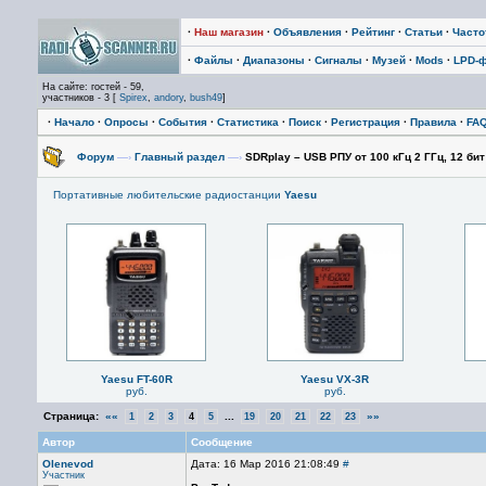
·
Наш магазин
·
Объявления
·
Рейтинг
·
Статьи
·
Част
·
Файлы
·
Диапазоны
·
Сигналы
·
Музей
·
Mods
·
LPD-
На сайте: гостей - 59,
участников - 3 [
Spirex
,
andory
,
bush49
]
·
Начало
·
Опросы
·
События
·
Статистика
·
Поиск
·
Регистрация
·
Правила
·
FA
Форум
—›
Главный раздел
—›
SDRplay – USB РПУ от 100 кГц 2 ГГц, 12 бит
Портативные любительские радиостанции
Yaesu
Yaesu FT-60R
Yaesu VX-3R
руб.
руб.
Страница:
««
...
»»
1
2
3
4
5
19
20
21
22
23
Автор
Сообщение
Olenevod
Дата: 16 Мар 2016 21:08:49
#
Участник