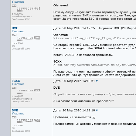
Участник
Olenevod
Почему Airspy не купили? У него параметры лучше. Дин
с июл 2006
радиочасти - выше SNR и меньше интермодов. Там, где
Малый Моторольск
софт. За это переплата $50. В городе оно того стоит 1
Сообщений: 4552
DVE
Дата: 20 Мар 2016 14:12:25 · Поправил: DVE (20 Мар 2
Участник
Olenevod
> Скачиваю SDRplay_SDRSharp_Plugin_v2.2.exe, указы
с ноя 2006
Со старой версией 1361 v2.2 у меня не работает (судя
EU
Because of a change to the SDR# frontend interface, the SD
Сообщений: 5098
Кстати, ADSB не пробовали принимать?
9CXX
> Там, где Play система затыкается, на Spy или нич
По радиочасти у меня например к sdrplay претензий 
А вот софт - это да, тут проблема, софта поддерживаю
9CXX
Дата: 20 Мар 2016 14:18:51
#
Участник
DVE
По радиочасти у меня например к sdrplay претензи
с июл 2006
Малый Моторольск
А на эквивалент антенны не пробовали?
Сообщений: 4552
DVE
Дата: 20 Мар 2016 14:33:10
#
Участник
Пробовал, не затыкается :)))
Полноразмерных антенн у меня нет и пока не предвидит
с ноя 2006
EU
Сообщений: 5098