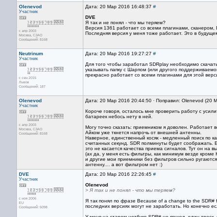
Olenevod
Дата: 20 Мар 2016 16:48:37
#
Участник
DVE
Я так и не понял - что мы теряем?
Версия 1361 работает со всеми плагинами, сканером,
с апр 2003
Последняя версия у меня тоже работает. Это в будуще
Москва, СЗАО
Сообщений: 8168
Neutrinum
Дата: 20 Мар 2016 19:27:27
#
Участник
Для того чтобы заработал SDRplay необходимо скачат
указывать папку с Шарпом (или другого поддерживаемог
прекрасно работает со всеми плагинами для этой верс
с сен 2015
Львов
Сообщений: 187
Olenevod
Дата: 20 Мар 2016 20:44:50 · Поправил: Olenevod (20 
Участник
Короче говоря, осталось мне проверить работу с усил
батареек небось нету в ней.
с апр 2003
Могу точно сказать: приемником я доволен. Работает в
Москва, СЗАО
Айком уже ткнется напрочь от внешней антенны.
Сообщений: 8168
Наверное, единственный косяк - медленный поиск по к
считанных секунд. SDR полминуты будет соображать. Е
это не касается качества приема сигналов. Тут он на в
(ах да, у меня есть фильтры, как минимум везде кром
и другие мои приемники без фильтров сильно ругаются
антенну.... а вот фильтром нет :)
DVE
Дата: 20 Мар 2016 22:26:45
#
Участник
Olenevod
> Я так и не понял - что мы теряем?
с ноя 2006
Я так понял по фразе Because of a change to the SDR# f
EU
последних версиях могут не заработать. Но конечно есл
Сообщений: 5098
У меня на старом нетбуке SDR# не пошел, один треск, 