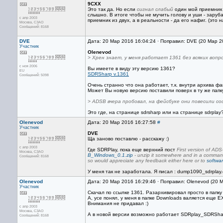
9CXX
Это так да. Но если
сигнал слабый
один мой приемник 
слышно. В итоге чтобы не мучить голову и уши - зару
с апр 2003
приемник из двух, а в реальности - да его нафиг. (это 
Москва, СЗАО
Сообщений: 8168
DVE
Дата: 20 Мар 2016 16:04:24 · Поправил: DVE (20 Мар 2
Участник
Olenevod
> Хрен знает, у меня работает 1361 без всяких вопро
с ноя 2006
Вы имеете в виду эту версию 1361?
EU
SDRSharp v.1361
Сообщений: 5098
Очень странно что она работает, т.к. внутри архива файл
Может Вы новую версию поставили поверх в ту же папк
> ADSB вчера пробовал, на фейсбуке они повесили с
Это где, на странице sdrsharp или на странице sdrplay
Olenevod
Дата: 20 Мар 2016 16:27:58
#
Участник
DVE
Ща заново поставлю - расскажу :)
с апр 2003
Где SDRPlay, пока еще верхний пост
First version of AD
Москва, СЗАО
B_Windows_0.1.zip
- unzip it somewhere and in a command 
Сообщений: 8168
so would appreciate any feedback either here or to
softwa
У меня так не заработала. Я писал : dump1090_sdrplay.exe -
Olenevod
Дата: 20 Мар 2016 16:29:46 · Поправил: Olenevod (20 
Участник
Скачал по ссылке 1361. Разархивировал просто в папку 
А, усе понял, у меня в папке Downloads валяется еще EX
Внимания не придавал :)
с апр 2003
Москва, СЗАО
А в новой версии возможно работает SDRplay_SDRSha
Сообщений: 8168