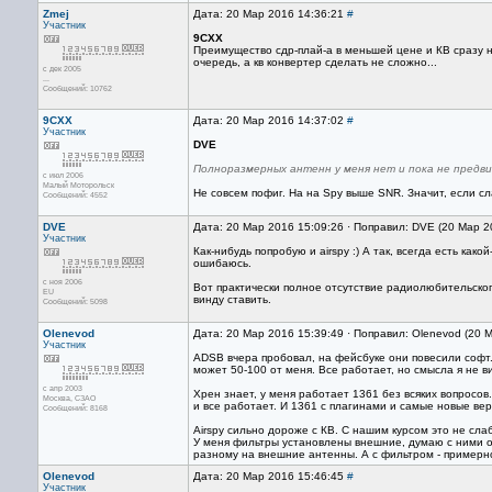
Zmej
Дата: 20 Мар 2016 14:36:21
#
Участник
9CXX
Преимущество сдр-плай-а в меньшей цене и КВ сразу н
очередь, а кв конвертер сделать не сложно...
с дек 2005
...
Сообщений: 10762
9CXX
Дата: 20 Мар 2016 14:37:02
#
Участник
DVE
Полноразмерных антенн у меня нет и пока не предви
с июл 2006
Малый Моторольск
Не совсем пофиг. На на Spy выше SNR. Значит, если сла
Сообщений: 4552
DVE
Дата: 20 Мар 2016 15:09:26 · Поправил: DVE (20 Мар 2
Участник
Как-нибудь попробую и airspy :) А так, всегда есть како
ошибаюсь.
с ноя 2006
Вот практически полное отсутствие радиолюбительског
EU
винду ставить.
Сообщений: 5098
Olenevod
Дата: 20 Мар 2016 15:39:49 · Поправил: Olenevod (20 
Участник
ADSB вчера пробовал, на фейсбуке они повесили софт.
может 50-100 от меня. Все работает, но смысла я не в
с апр 2003
Хрен знает, у меня работает 1361 без всяких вопросов
Москва, СЗАО
и все работает. И 1361 с плагинами и самые новые вер
Сообщений: 8168
Airspy сильно дороже с КВ. С нашим курсом это не сла
У меня фильтры установлены внешние, думаю с ними о
разному на внешние антенны. А с фильтром - примерн
Olenevod
Дата: 20 Мар 2016 15:46:45
#
Участник