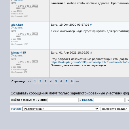
Lawerman
, любое хобби вообще дорогое. Программато
с сен 2003
Родина-мать
Сообщений: 8128
alex.kzn
Дата: 15 Окт 2020 09:57:26
#
Участник
а еще компьютер надо будет прикупить для программир
с авг 2012
Казань
Сообщений: 1018
Master485
Дата: 01 Апр 2021 18:56:56
#
Участник
РЖД закупает локомотивные радиостанции стандарта 
https://zakupki.gov.ru/223/purchase/public/purchase/in
Осенью должны ввести в эксплуатацию.
с авг 2012
Санкт-Петербург
Сообщений: 472
Страница:
««
»»
1
2
3
4
5
6
7
8
Создавать сообщения могут только зарегистрированные участники фо
Войти в форум ::
» Логин
»
Пароль
Начало