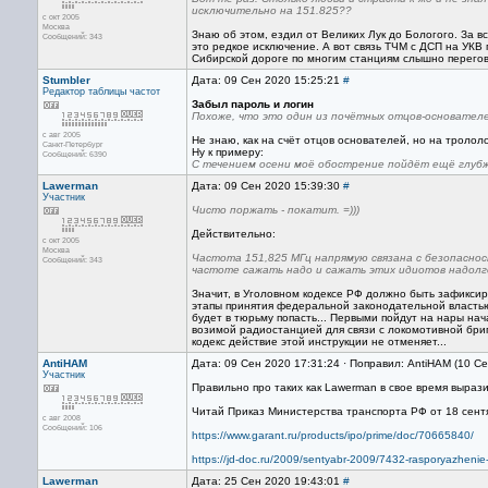
исключительно на 151.825??
с окт 2005
Москва
Знаю об этом, ездил от Великих Лук до Бологого. За в
Сообщений: 343
это редкое исключение. А вот связь ТЧМ с ДСП на УКВ
Сибирской дороге по многим станциям слышно перегово
Stumbler
Дата: 09 Сен 2020 15:25:21
#
Редактор
таблицы частот
Забыл пароль и логин
Похоже, что это один из почётных отцов-основател
с авг 2005
Не знаю, как на счёт отцов основателей, но на трололо 
Санкт-Петербург
Ну к примеру:
Сообщений: 6390
С течением осени моё обострение пойдёт ещё глубж
Lawerman
Дата: 09 Сен 2020 15:39:30
#
Участник
Чисто поржать - покатит. =)))
Действительно:
с окт 2005
Москва
Частота 151,825 МГц напрямую связана с безопаснос
Сообщений: 343
частоте сажать надо и сажать этих идиотов надолго
Значит, в Уголовном кодексе РФ должно быть зафиксир
этапы принятия федеральной законодательной властью
будет в тюрьму попасть... Первыми пойдут на нары на
возимой радиостанцией для связи с локомотивной бриг
кодекс действие этой инструкции не отменяет...
AntiHAM
Дата: 09 Сен 2020 17:31:24 · Поправил: AntiHAM (10 С
Участник
Правильно про таких как Lawerman в свое время выраз
Читай Приказ Министерства транспорта РФ от 18 сен
с авг 2008
Сообщений: 106
https://www.garant.ru/products/ipo/prime/doc/70665840/
https://jd-doc.ru/2009/sentyabr-2009/7432-rasporyazhenie
Lawerman
Дата: 25 Сен 2020 19:43:01
#