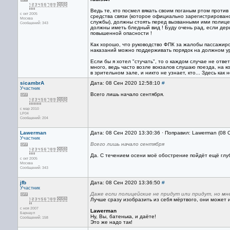
Ведь те, кто посмел вякать своим поганым ртом прот
с окт 2005
средства связи (которое официально зарегистрирова
Москва
службы), должны стоять перед вызванными ими полице
Сообщений: 343
должны иметь бледный вид ! Буду очень рад, если дерь
повышенной опасности !
Как хорошо, что руководство ФПК за жалобы пассажиров
наказаний можно поддерживать порядок на должном у
Если бы я хотел "стучать", то о каждом случае не отв
много, ведь часто возле вокзалов слушаю поезда, на к
в зрительном зале, и никто не узнает, кто... Здесь как
sicambrA
Дата: 08 Сен 2020 12:58:10
#
Участник
Всего лишь начало сентября.
с мар 2010
LP04
Сообщений: 204
Lawerman
Дата: 08 Сен 2020 13:30:36 · Поправил: Lawerman (08 
Участник
Всего лишь начало сентября
Да. С течением осени моё обострение пойдёт ещё глу
с окт 2005
Москва
Сообщений: 343
jfb
Дата: 08 Сен 2020 13:36:50
#
Участник
Даже если полицейские не придут или придут, но мне
Лучше сразу изобразить из себя мёртвого, они может и
с ноя 2007
Lawerman
Барнаул
Ну, Вы, батенька, и даёте!
Сообщений: 158
Это же надо так!