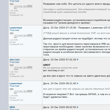
Участник
Поправлю сам себя. Это цитата из одного моего пред
для связи с радиостанцией, для открытия которой н
с окт 2005
служебном купе начальника поезда
Москва
Сообщений: 343
Возимая радиостанция, установленная в служебном куп
называется "режим дежурного приёма".
Lawerman
Дата: 15 Окт 2020 07:15:36 · Поправил: Lawerman (15 
Участник
У РЖД раций много в этом диапазоне VHF, но вот кака
Данная радиостанция точно не подойдёт, потому что о
с окт 2005
Москва
Так что, просто для мониторинга переговоров в УКВ н
Сообщений: 343
переговоров необходимо также наличие возможности по
открытии на приём радиостанций, установленных на по
радиостанции в штабном вагоне пассажирского поезда
тона.
alex.kzn
Дата: 15 Окт 2020 07:31:33
#
Участник
GROT
Их на крупных узлах-то нет
вот поэтому и нет
с авг 2012
Казань
да все уже в курсе что те завалы на авито двоечных д
Сообщений: 1018
Lawerman
Дата: 15 Окт 2020 08:21:40
#
Участник
все уже в курсе что те завалы на авито двоечных дп
И неужели покупают? Вот так купишь GP340, а там из 
с окт 2005
будет удовольствие...
Москва
Сообщений: 343
DEN
Дата: 15 Окт 2020 09:02:55
#
Участник