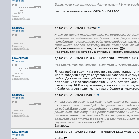
Участник
Тонны чего там такого на Авито лежит? И что особе
смотрите внимательнее, GP340 и DP2400
с авг 2012
Казань
Сообщений: 1018
radist47
Дата: 08 Сен 2020 10:08:50
#
Участник
Я сам не желаю там работать. На руководящую должн
работать не собираюсь, особенно по графику с понед
пятидневке не ощущаешь себя железнодорожником, ве
с апр 2007
зато много плюсов, поэтому можно потерпеть тако
Люберцы
Я б в начальники пошел, пусть меня научат)))))
Сообщений: 189
Работать там не хотите , а стучать и чистить ряды рядо
Lawerman
Дата: 08 Сен 2020 11:10:43 · Поправил: Lawerman (08 
Участник
Работать там не хотите , а стучать и чистить ряд
Я пока ещё ни разу ни на кого не отправлял рапорт о
с окт 2005
моего поведения будет безусловным поводом к моему
Москва
рейса! Даже если полицейские не придут или придут, н
Сообщений: 343
для общения с радиолюбителями и не знает, что, оказ
руководству ФПК о нарушениях, а также о том, что я, 
и бабочек, а эти твари меня, такого белого и пушистог
radist47
Дата: 08 Сен 2020 11:38:00
#
Участник
Я пока ещё ни разу ни на кого не отправлял рапорт
из-за моего поведения будет безусловным поводом 
из рейса! Даже если полицейские не придут или прид
с апр 2007
рацию лишь для общения с радиолюбителями и не зн
Люберцы
от моего имени руководству ФПК о нарушениях, а так
Сообщений: 189
рассматривал птичек и бабочек, а эти твари меня, т
страшно ездить в вагонах ФПК...
Занавес...
Lawerman
Дата: 08 Сен 2020 12:48:24 · Поправил: Lawerman (08 
Участник
radist47