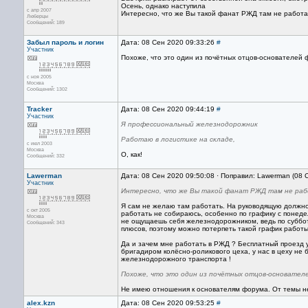
Осень, однако наступила
с апр 2007
Интересно, что же Вы такой фанат РЖД там не работ
Люберцы
Сообщений: 189
Забыл пароль и логин
Дата: 08 Сен 2020 09:33:26
#
Участник
Похоже, что это один из почётных отцов-основателей ф
с ноя 2005
Москва
Сообщений: 1302
Tracker
Дата: 08 Сен 2020 09:44:19
#
Участник
Я профессиональный железнодорожник
Работаю в логистике на складе,
с июл 2003
Москва
О, как!
Сообщений: 332
Lawerman
Дата: 08 Сен 2020 09:50:08 · Поправил: Lawerman (08 
Участник
Интересно, что же Вы такой фанат РЖД там не раб
Я сам не желаю там работать. На руководящую должнос
с окт 2005
работать не собираюсь, особенно по графику с понедел
Москва
не ощущаешь себя железнодорожником, ведь по суббота
Сообщений: 343
плюсов, поэтому можно потерпеть такой график работы
Да и зачем мне работать в РЖД ? Бесплатный проезд у 
бригадиром колёсно-роликового цеха, у нас в цеху не
железнодорожного транспорта !
Похоже, что это один из почётных отцов-основател
Не имею отношения к основателям форума. От темы не 
alex.kzn
Дата: 08 Сен 2020 09:53:25
#