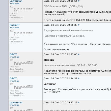
Lawerman
Дата: 08 Сен 2020 20:18:54
#
Участник
ПРС для связи ТЧМ с ДСП и ДНЦ.
Правда? А я думал, что ТЧМ связывается с ДНЦ по лине
с окт 2005
местных условий.
Москва
Сообщений: 343
И чего делают на частоте 151,825 МГц поездные брига
RadioRT
Дата: 08 Сен 2020 20:36:38
#
Участник
Я профессиональный железнодорожник
Работаю в логистике на складе,
с июл 2013
Москва
Сообщений: 102
А в аккаунте на сайте: "Род занятий - Юрист по образ
Осень - чудная пора)
GROT
Дата: 08 Сен 2020 22:27:05
#
Участник
alex.kzn
смотрите внимательнее, GP340 и DP2400
с мая 2006
Санкт-Петербург
А как там и где можно внимательнее посмотреть,что 
Сообщений: 2525
узлах-то нет, а вы про авито что-то там...
GROT
Дата: 08 Сен 2020 22:34:33
#
Участник
Lawerman
Вот те раз! Столько любви и страсти к жд и не знал?)
с мая 2006
на 151.825??
Санкт-Петербург
Сообщений: 2525
Lawerman
Дата: 09 Сен 2020 05:27:22
#
Участник
Вот те раз! Столько любви и страсти к жд и не знал?