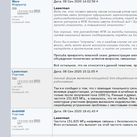
Ware
Дата: 08 Сен 2020 14:02:59
#
Модератор
Lawerman
Ведь те, кто посмел вякать своим поганым ртом пр
средства связи (которое официально зарегистриров
с июн 2003
радиолюбительской службы), должны стоять перед в
Москва
моего рапорта в ФПК должны иметь бледный вид ! Бу
Сообщений: 9866
просто опасности, а повышенной опасности !
Как хорошо, что руководство ФПК за жалобы пассажи
путём наказаний можно поддерживать порядок на до
Если бы я хотел "стучать", то о каждом случае не о
много, ведь часто возле вокзалов слушаю поезда, на
напердеть в зрительном зале, и никто не узнает, кто
Просьба прекратить показной сеанс демонстрации апо
обсуждения технических аспектов вопросов, связанны
Всё остальное, что не относится к данной тематике, п
Lawerman
Дата: 08 Сен 2020 15:11:05
#
Участник
данный форум является площадкой для обсуждения т
радиосвязью
с окт 2005
Так я и сообщил о том, что с помощью тонального сиг
Москва
возимые радиостанции, устанавливаемые в штабных ва
Сообщений: 343
только после получения тона 1000 Гц. Раньше я думал
частоте 151,825 МГц., а оказалось, что не любая. Эт
некоторые участники форума высказали недовольство, 
скорейшему устранению проблемы с хвостовыми огням
AntiHAM
Дата: 08 Сен 2020 18:41:43
#
Участник
Lawerman
Частота 151,825 МГц напрямую связана с безопасность
Всех остальных, кто вылазит на этой частоте сажать н
с авг 2008
Сообщений: 106