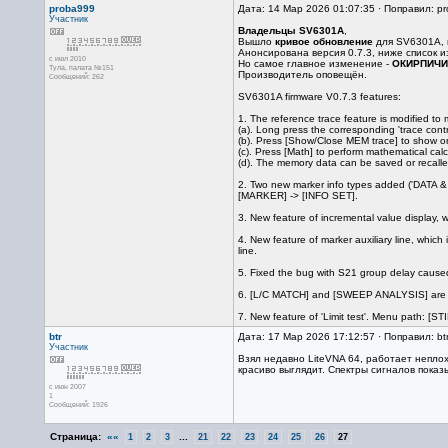
proba999
Дата: 14 Мар 2026 01:07:35 · Поправил: p
Участник
Владельцы SV6301A
,
Вышло
кривое обновление
для SV6301A, 
Анонсирована версия 0.7.3, ниже список 
с июл 2010
Но самое главное изменение -
ОКИРПИЧИ
Тула, палата №151
Производитель оповещён.
Сообщений: 262
SV6301A firmware V0.7.3 features:
1. The reference trace feature is modified to
(a). Long press the corresponding 'trace cont
(b). Press [Show/Close MEM trace] to show or
(c). Press [Math] to perform mathematical calc
(d). The memory data can be saved or recalled 
2. Two new marker info types added ('DATA &
[MARKER] -> [INFO SET].
3. New feature of incremental value display, 
4. New feature of marker auxiliary line, whic
line.
5. Fixed the bug with S21 group delay caused
6. [L/C MATCH] and [SWEEP ANALYSIS] are 
7. New feature of 'Limit test'. Menu path: [
btr
Дата: 17 Мар 2026 17:12:57 · Поправил: bt
Участник
Взял недавно LiteVNA 64, работает непло
красиво выглядит. Спектры сигналов показ
с июн 2007
1
Сообщений: 1926
Страница:
««
...
1
2
3
21
22
23
24
25
26
27