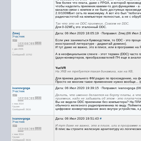
Тем более что плата, даже с FPGA, в которой произво
чтобы наделить приемник какими-то доп.функциями - а
каналов связи с компом и не было доступных производи
2.0/100МБит сеть по максимуму. А вот кто был "побогач
радиочастотой на компьютере полностью, а не с обруб
Так что это не DDC приемник..Совсем не DDC.
Для 0-32МГц это эталонный DDC.
Zmej
Дата: 06 Июл 2020 18:05:19 · Поправил: Zmej (06 Июл 
Участник
Если уже заниматься буквоедством, то DDC - это проце
иностранной литературе - диджитай домеин).
И тут даже не важно, это в плисе, или в программе на 
с дек 2005
...
А в неофициальном сленге - этот термин (DDC) часто 
Сообщений: 10762
(даун-конвертеров, преобразователей ПЧ еще в аналог
YuriVR
На УКВ не требуется такая динамика, как на КВ,
Для приема дальнего ФМ радио по прохождению, на ф
Просто не многим такое применение нужно вообще... (в 
ivanovgoga
Дата: 06 Июл 2020 19:39:15 · Поправил: ivanovgoga (0
Участник
Делить, что именно делается на борту платы, а что
приемник, надо не забывать об этом - это плата+комп
Вы не видели DDC приемники без компьютера? На ПЛИС 
с янв 2014
обычного железного радиоприемника по виду. Поймите,
Грузия
цифровое конвертирование вниз внутри устройства, к
Сообщений: 3616
ivanovgoga
Дата: 06 Июл 2020 19:51:43
#
Участник
И тут даже не важно, это в плисе, или в программе 
В плис вы строите железную архитектуру из логически
с янв 2014
Грузия
Сообщений: 3616