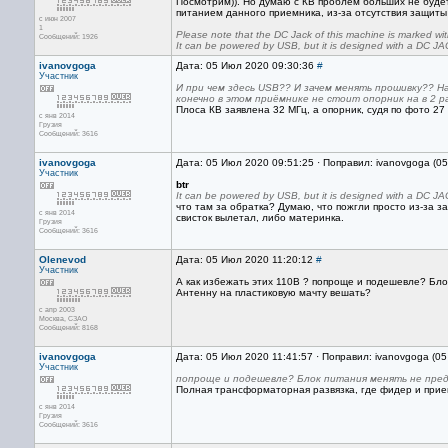
Посмотрим)). Но думаю с КВ проблем больших не буде
питанием данного приемника, из-за отсутствия защиты
с июн 2007
1
Please note that the DC Jack of this machine is marked wi
Сообщений: 1926
It can be powered by USB, but it is designed with a DC JACK
ivanovgoga
Дата: 05 Июл 2020 09:30:36
#
Участник
И при чем здесь USB?? И зачем менять прошивку?? Н
конечно в этом приёмнике не стоит опорник на в 2 
Плоса КВ заявлена 32 МГц, а опорник, судя по фото 27 
с янв 2014
Грузия
Сообщений: 3616
ivanovgoga
Дата: 05 Июл 2020 09:51:25 · Поправил: ivanovgoga (0
Участник
btr
It can be powered by USB, but it is designed with a DC JACK
что там за обратка? Думаю, что пожгли просто из-за з
с янв 2014
свисток вылетал, либо материнка.
Грузия
Сообщений: 3616
Olenevod
Дата: 05 Июл 2020 11:20:12
#
Участник
А как избежать этих 110В ? попроще и подешевле? Блок
Антенну на пластиковую мачту вешать?
с апр 2003
Москва, СЗАО
Сообщений: 8168
ivanovgoga
Дата: 05 Июл 2020 11:41:57 · Поправил: ivanovgoga (0
Участник
попроще и подешевле? Блок питания менять не пред
Полная трансформаторная развязка, где фидер и прие
с янв 2014
Грузия
Сообщений: 3616