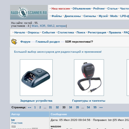
·
Наш магазин
·
Объявления
·
Рейтинг
·
Статьи
·
Част
·
Файлы
·
Диапазоны
·
Сигналы
·
Музей
·
Mods
·
LPD-
На сайте: гостей - 55,
участников - 4 [
Ware
,
XOR
,
SWL2
,
ветеран
]
·
Начало
·
Опросы
·
События
·
Статистика
·
Поиск
·
Регистрация
·
Правила
·
FA
Форум
—›
Главный раздел
—›
SDR перспектива!?
Большой выбор аксессуаров для радиостанций и приемников!
Зарядные устройства
Гарнитуры и тангенты
Страница:
««
...
...
»»
1
2
31
32
33
34
35
54
55
Автор
Сообщение
btr
Дата: 05 Июл 2020 09:04:56 · Поправил: btr (05 Июл 20
Участник
wazzoo