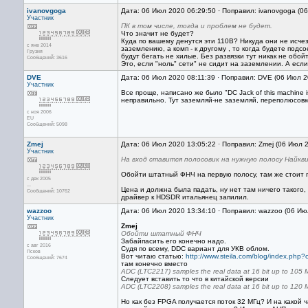
ivanovgoga
Дата: 06 Июл 2020 06:29:50 · Поправил: ivanovgoga (0
Участник
ПК в том числе, тогда и проблем не будет.
Что значит не будет?
Куда по вашему денутся эти 110В? Никуда они не исче
с янв 2014
заземлению, а комп - к другому , то когда будете под
Грузия
будут бегать не хилые. Без развязки тут никак не обойт
Сообщений: 3616
Это, если "ноль" сети" не сидит на заземлении. А есл
DVE
Дата: 06 Июл 2020 08:11:39 · Поправил: DVE (06 Июл 2
Участник
Все проще, написано же было "DC Jack of this machine i
неправильно. Тут заземляй-не заземляй, переполюсовк
с ноя 2006
EU
Сообщений: 5098
Zmej
Дата: 06 Июл 2020 13:05:22 · Поправил: Zmej (06 Июл 
Участник
На вход ставится полосовик на нужную полосу Найкв
Обойти штатный ФНЧ на первую полосу, там же стоит по
с дек 2005
...
Цена и должна была падать, ну нет там ничего такого
Сообщений: 10762
драйвер к HDSDR итальянец запилил.
wazzoo
Дата: 06 Июл 2020 13:34:10 · Поправил: wazzoo (06 Ию
Участник
Zmej
Обойти штатный ФНЧ
Забайпасить его конечно надо.
с авг 2016
Судя по всему, DDC вариант для УКВ облом.
Псков
Вот читаю статью:
http://www.steila.com/blog/index.php
Сообщений: 7674
там конечно вместо
ADC (LTC2217) samples the real data at 16 bit up to 105 
Следует вставить то что в китайской версии
ADC (LTC2208) samples the real data at 16 bit up to 120 
Но как без FPGA получается поток 32 МГц? И на какой