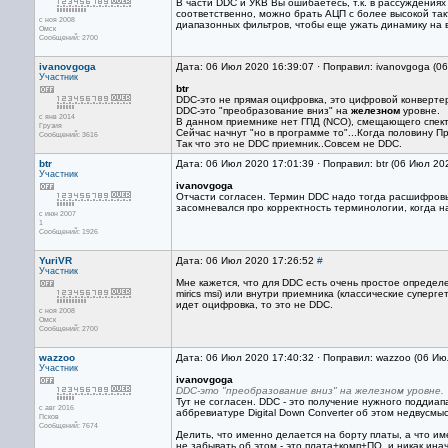
В части DDC и УКВ Вы ошибаетесь, т.к. в рассуждениях 
соответственно, можно брать АЦП с более высокой та
с ноя 2008
диапазонных фильтров, чтобы еще ужать динамику на в
Омск
Сообщений: 2700
ivanovgoga
Дата: 06 Июл 2020 16:39:07 · Поправил: ivanovgoga (0
Участник
btr
DDC-это не прямая оцифровка, это цифровой конверте
DDC-это "преобразование вниз" на
железном
уровне.
с янв 2014
В данном приемнике нет ГПД (NCO), смещающего спект
Грузия
Сейчас начнут "но в программе то"...Когда половину 
Сообщений: 3616
Так что это не DDC приемник..Совсем не DDC.
btr
Дата: 06 Июл 2020 17:01:39 · Поправил: btr (06 Июл 20
Участник
ivanovgoga
Отчасти согласен. Термин DDC надо тогда расшифровыва
засомневался про корректность терминологии, когда на
с июн 2007
1
Сообщений: 1926
YuriVR
Дата: 06 Июл 2020 17:26:52
#
Участник
Мне кажется, что для DDC есть очень простое определ
mirics msi) или внутри приемника (классические супер
идет оцифровка, то это не DDC.
с ноя 2008
Омск
Сообщений: 2700
wazzoo
Дата: 06 Июл 2020 17:40:32 · Поправил: wazzoo (06 Ию
Участник
ivanovgoga
DDC-это "преобразование вниз" на железном уровне.
Тут не согласен. DDC - это получение нужного подди
с авг 2016
аббревиатуре Digital Down Converter об этом недвусмы
Псков
Сообщений: 7674
Делить, что именно делается на борту платы, а что им
не забывать об этом - это плата+комп+ПО, и никак инач