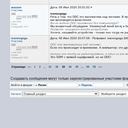
wazzoo
Дата: 06 Июл 2020 20:01:02
#
Участник
ivanovgoga
Речь о том, что DDC это математика над числами. В пр
как производятся вычисления.
с авг 2016
Вы не видели DDC приемники без компьютера?
Псков
Мы конкретный обсуждаем. Упомянутый мной lan-iq и 
Сообщений: 7674
Поймите, называют всегда устройство
Хотите, называйте устройство - только оно тогда не р
ivanovgoga
Дата: 06 Июл 2020 20:07:09 · Поправил: ivanovgoga (0
Участник
DDC это математика над числами
Если это происходит в приемнике. А компьютер- это дру
с янв 2014
только оно тогда не радиоприёмник, а один из его м
Грузия
Это SDR! с прямой оцифровкой, но не DDC!
Сообщений: 3616
Страница:
««
...
...
»»
1
2
31
32
33
34
35
54
55
Создавать сообщения могут только зарегистрированные участники фо
Войти в форум ::
» Логин
»
Пароль
Начало