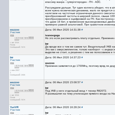
классику жанра - супергетеродин - ПЧ - ADC.
Рассуждаем дальше. Тут один коллега убедил, что в a
всем нужна космическая динамика, мало ли придется 
налетаем на частотные ограничения данного смесителя
преобразований частоты в широкой полосе, свыше 100Мг
преобразованием и оцифровкой на ПЧ. Как построена с
что даже 16 бит, и применение высокоуровневых двой
примерно равной аналоговой. При грамотном инженер
wazzoo
Дата: 06 Июл 2020 14:31:38
#
Участник
ivanovgoga
Но это если рассматривать плату отдельно. Приемник 
с авг 2016
btr
Псков
Да вроде все о том же самом тут. Вещательный УКВ на
Сообщений: 7674
Это как с оверсэмплингом, только наоборот - с андерс
выделки не стоит, а решение с тем же полосовиком и
btr
Дата: 06 Июл 2020 14:37:23
#
Участник
wazzoo
Приемник заявляется до 1700Мгц, поэтому вряд ли дед
с июн 2007
1
Сообщений: 1926
wazzoo
Дата: 06 Июл 2020 15:08:57
#
Участник
btr
Под УКВ у него отдельный вход + тюнер R820T2.
Я размышлял на тему утилизации прямого входа на На
с авг 2016
Псков
Сообщений: 7674
YuriVR
Дата: 06 Июл 2020 16:28:24
#
Участник
btr