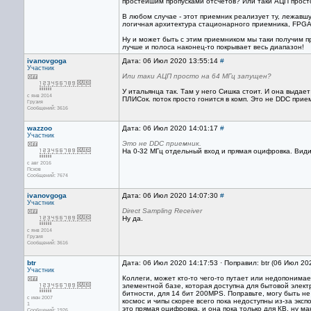
простейшим пропусками отсчетов? Или таки АЦП прост
В любом случае - этот приемник реализует ту, лежавш
логичная архитектура стационарного приемника, FPGA
Ну и может быть с этим приемником мы таки получим п
лучше и полоса наконец-то покрывает весь диапазон!
ivanovgoga
Дата: 06 Июл 2020 13:55:14
#
Участник
Или таки АЦП просто на 64 МГц запущен?
У итальянца так. Там у него Сишка стоит. И она выдает
с янв 2014
ПЛИСок. поток просто гонится в комп. Это не DDC прие
Грузия
Сообщений: 3616
wazzoo
Дата: 06 Июл 2020 14:01:17
#
Участник
Это не DDC приемник.
На 0-32 МГц отдельный вход и прямая оцифровка. Видим
с авг 2016
Псков
Сообщений: 7674
ivanovgoga
Дата: 06 Июл 2020 14:07:30
#
Участник
Direct Sampling Receiver
Ну да.
с янв 2014
Грузия
Сообщений: 3616
btr
Дата: 06 Июл 2020 14:17:53 · Поправил: btr (06 Июл 20
Участник
Коллеги, может кто-то чего-то путает или недопонима
элементной базе, которая доступна для бытовой элект
битности, для 14 бит 200MPS. Поправьте, могу быть не
с июн 2007
космос и чипы скорее всего пока недоступны из-за экс
1
это прямая оцифровка, и она пока только для КВ, ну 
Сообщений: 1926