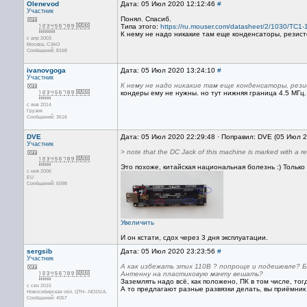
Olenevod
Дата: 05 Июл 2020 12:12:46
#
Участник
Понял. Спасиб.
Типа этого:
https://ru.mouser.com/datasheet/2/1030/TC1
К нему не надо никакие там еще конденсаторы, резист
с апр 2003
Москва, СЗАО
Сообщений: 8168
ivanovgoga
Дата: 05 Июл 2020 13:24:10
#
Участник
К нему не надо никакие там еще конденсаторы, рез
кондеры ему не нужны. но тут нижняя граница 4.5 МГц
с янв 2014
Грузия
Сообщений: 3616
DVE
Дата: 05 Июл 2020 22:29:48 · Поправил: DVE (05 Июл 
Участник
> note that the DC Jack of this machine is marked with a r
Это похоже, китайская национальная болезнь :) Только
с ноя 2006
EU
Сообщений: 5098
Увеличить
И он кстати, сдох через 3 дня эксплуатации.
sergsib
Дата: 05 Июл 2020 23:23:56
#
Участник
А как избежать этих 110В ? попроще и подешевле? Б
Антенну на пластиковую мачту вешать?
Заземлять надо всё, как положено, ПК в том числе, тог
с сен 2015
А то предлагают разные развязки делать, вы приёмник т
Новосибирская обл. QTH- -NO15UL
Сообщений: 4057