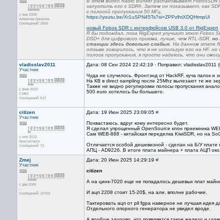
В этом видео Radio Bunker распаковывает FobosSDR 
запустить его с SDR#. Затем он показывает, как SD
с полосой пропускания 50 МГц.
с янв 2009
https://youtu.be/Xr1uSPN45Ts?si=ZPPzlhtXDQHtmpUl
Antennae Galaxies
Сообщений: 2800
новый Fobos SDR с интерфейсом USB 3.0 от RigExpert
Я бы подождал, пока RigExpert улучшит этот Fobos 
DSD+ для цифрового приема, лучше, чем RTL-SDR,
но 
станции здесь довольно слабые
. На данном этапе R
отзыве говорилось, что я не использую его на HF, н
полоса пропускания, я просто надеюсь, что они смо
vladisslav2011
Дата: 08 Сен 2024 22:42:19 · Поправил: vladisslav2011
Участник
Чуда не случилось. Фронтэнд от HackRF, куча палок и 
На КВ в direct sampling после 25Mhz вылезают те же 
Также не видно регулировки полосы пропускания аналог
с фев 2022
500 euro хотелось бы большего.
СЗФО
Сообщений: 612
citizen
Дата: 19 Июн 2025 23:09:05
#
Участник
Похвастаюсь, вдруг кому интересно будет.
Я сделал упрощенный OpenSource клон приемника WE
Сам WEB-888 - китайская переделка KiwiSDR, но на So
с ноя 2013
Красногорск
Отличается особой дешевизной - сделан на Б/У плате о
Сообщений: 72
АПЦ - AD9226. В итоге плата майнера + плата АЦП ок
Zmej
Дата: 20 Июн 2025 14:29:19
#
Участник
citizen
А на цинк-7020 еще не попадалось дешевых плат майн
с дек 2005
...
И ацп 2208 стоит 15-20$, на али, вполне рабочие.
Сообщений: 10762
Тактировать ацп от pll fgpa наверное не лучшая идея д
Отдельного опорного генератора не увидел вроде.
А вообще здорово, что появляется такое железо и гла