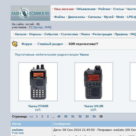
·
Наш магазин
·
Объявления
·
Рейтинг
·
Статьи
·
Част
·
Файлы
·
Диапазоны
·
Сигналы
·
Музей
·
Mods
·
LPD-
На сайте: гостей - 68,
участников - 2 [
Шухарт
,
AVM
]
·
Начало
·
Опросы
·
События
·
Статистика
·
Поиск
·
Регистрация
·
Правила
·
FA
Форум
—›
Главный раздел
—›
SDR перспектива!?
Портативные любительские радиостанции
Yaesu
Yaesu FT-60R
Yaesu VX-3R
руб.
руб.
Страница:
««
...
1
2
3
49
50
51
52
53
54
55
Автор
Сообщение
ew2abc
Дата: 08 Сен 2024 21:45:50 · Поправил: ew2abc (09 Се
Участник