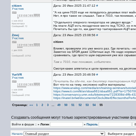
citizen
Дата: 20 Июн 2025 21:47:12
#
Участник
"А на цинк-7020 еще не попадалось дешевых плат май
Нет, я про такое не слышал. Там и 7010, так понимаю,
с ноя 2013
"Отдельного опорного генератора не увидел вроде."
Красногорск
На плате АЦП есть посадочное место под TCXO, но я п
Сообщений: 72
Почитать бы где-то, как джиттер тактирования АЦП вли
Zmej
Дата: 23 Июн 2025 15:08:56
#
Участник
citizen
Влияет, проверяли это уже много раз. Где почитать - н
с дек 2005
Заметно на SFDR даже 12битных ацп. Но надо нормаль
...
сравнивать, где просто шум окружения уже все скрывае
Сообщений: 10762
Там и 7010, так понимаю, избыточен.
Смотря какие аппетиты и цели применения, на десятом 
YuriVR
Дата: 23 Июн 2025 20:46:59
#
Участник
Почитать бы где-то, как джиттер тактирования АЦП 
Вот что-то на тему, несложно найти материалы:
https://www.analog.com/media/en/training-seminars/tutoria
с ноя 2008
https://www.ti.com/lit/an/sbaa661/sbaa661.pdf?ts=17507
Омск
https://conservancy.umn.edu/bitstreams/7228308d-4ffb-
Сообщений: 2700
https://inatel.br/iwt/documents/ClockJitterEffectsonthePe
Страница:
««
...
1
2
3
49
50
51
52
53
54
55
Создавать сообщения могут только зарегистрированные участники фо
Войти в форум ::
» Логин
»
Пароль
Начало