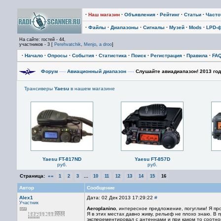
·
Наш магазин
·
Объявления
·
Рейтинг
·
Статьи
·
Част
·
Файлы
·
Диапазоны
·
Сигналы
·
Музей
·
Mods
·
LPD-
На сайте: гостей - 44,
участников - 3 [
Perehvatchik
,
Menjo
,
a droo
]
·
Начало
·
Опросы
·
События
·
Статистика
·
Поиск
·
Регистрация
·
Правила
·
FA
Форум
—›
Авиационный диапазон
—›
Cлушайте авиадиапазон! 2013 год
Трансиверы
Yaesu
в нашем магазине
Yaesu FT-817ND
Yaesu FT-857D
руб.
руб.
Страница:
««
...
1
2
3
10
11
12
13
14
15
16
Автор
Сообщение
Alex1
Дата: 02 Дек 2013 17:29:22
#
Участник
Aeroplanino
, интересное предложение, погуглим! Я про
Я в этих местах давно живу, рельеф не плохо знаю. В 
эксперементировал с антеннами и при каком то соотно