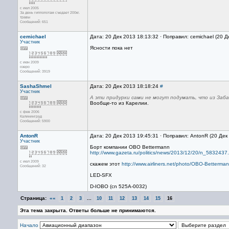
с июл 2005
За день гиппопотам съедает 200кг.
травы
Сообщений: 651
cemichael
Дата: 20 Дек 2013 18:13:32 · Поправил: cemichael (20 
Участник
Ясности пока нет
с июн 2009
озеро
Сообщений: 3919
SashaShmel
Дата: 20 Дек 2013 18:18:24
#
Участник
А эти придурки сами не могут подумать, что из Заб
Вообще-то из Карелии.
с фев 2006
Калининград
Сообщений: 5900
AntonR
Дата: 20 Дек 2013 19:45:31 · Поправил: AntonR (20 Дек
Участник
Борт компании OBO Bettermann
http://www.gazeta.ru/politics/news/2013/12/20/n_5832437.
с июл 2009
скажем этот
http://www.airliners.net/photo/OBO-Bette
Сообщений: 32
LED-SFX
D-IOBO (cn 525A-0032)
Страница:
««
...
1
2
3
10
11
12
13
14
15
16
Эта тема закрыта. Ответы больше не принимаются.
Начало