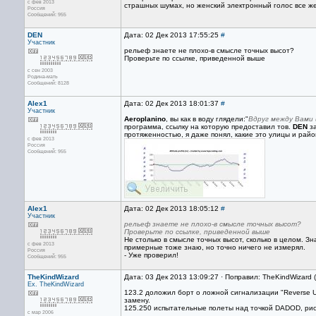
с фев 2013
страшных шумах, но женский электронный голос все же п
Россия
Сообщений: 955
DEN
Дата: 02 Дек 2013 17:55:25
#
Участник
рельеф знаете не плохо-в смысле точных высот?
Проверьте по ссылке, приведенной выше
с сен 2003
Родина-мать
Сообщений: 8128
Alex1
Дата: 02 Дек 2013 18:01:37
#
Участник
Aeroplanino
, вы как в воду глядели:"
Вдруг между Вами 
программа, ссылку на которую предоставил тов.
DEN
за
протяженностью, я даже понял, какие это улицы и район
с фев 2013
Россия
Сообщений: 955
Alex1
Дата: 02 Дек 2013 18:05:12
#
Участник
рельеф знаете не плохо-в смысле точных высот?
Проверьте по ссылке, приведенной выше
Не столько в смысле точных высот, сколько в целом. Зна
с фев 2013
примерные тоже знаю, но точно ничего не измерял.
Россия
- Уже проверил!
Сообщений: 955
TheKindWizard
Дата: 03 Дек 2013 13:09:27 · Поправил: TheKindWizard 
Ex. TheKindWizard
123.2 доложил борт о ложной сигнализации "Reverse Unl
замену.
125.250 испытательные полеты над точкой DADOD, рис
с мар 2006