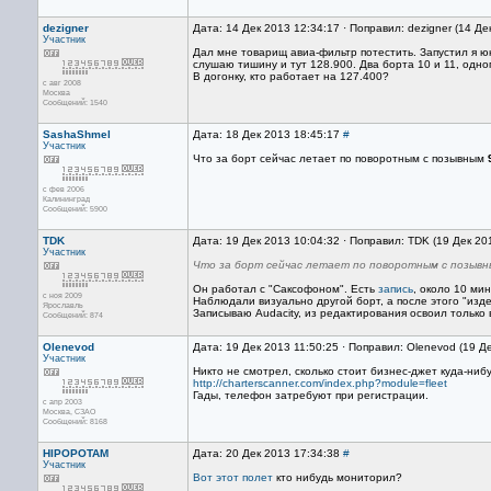
dezigner
Дата: 14 Дек 2013 12:34:17 · Поправил: dezigner (14 Де
Участник
Дал мне товарищ авиа-фильтр потестить. Запустил я ю
слушаю тишину и тут 128.900. Два борта 10 и 11, одно
В догонку, кто работает на 127.400?
с авг 2008
Москва
Сообщений: 1540
SashaShmel
Дата: 18 Дек 2013 18:45:17
#
Участник
Что за борт сейчас летает по поворотным с позывным
с фев 2006
Калининград
Сообщений: 5900
TDK
Дата: 19 Дек 2013 10:04:32 · Поправил: TDK (19 Дек 20
Участник
Что за борт сейчас летает по поворотным с позывны
Он работал с "Саксофоном". Есть
запись
, около 10 ми
с ноя 2009
Наблюдали визуально другой борт, а после этого "изд
Ярославль
Записываю Audacity, из редактирования освоил только 
Сообщений: 874
Olenevod
Дата: 19 Дек 2013 11:50:25 · Поправил: Olenevod (19 Д
Участник
Никто не смотрел, сколько стоит бизнес-джет куда-ниб
http://charterscanner.com/index.php?module=fleet
Гады, телефон затребуют при регистрации.
с апр 2003
Москва, СЗАО
Сообщений: 8168
HIPOPOTAM
Дата: 20 Дек 2013 17:34:38
#
Участник
Вот этот полет
кто нибудь мониторил?