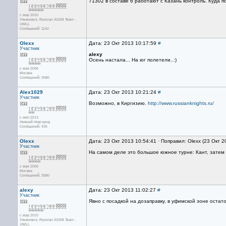
71302 в составе 6 работают с Казань контроль. Куда 
с мар 2010
Ульяновск. Russian ADSB Team -
UWLL
Сообщений: 1142
Olexx
Дата: 23 Окт 2013 10:17:59
#
Участник
alexy
Осень настала... На юг полетели..:)
с мая 2006
Москва
Сообщений: 3080
Alex1029
Дата: 23 Окт 2013 10:21:24
#
Участник
Возможно, в Киргизию.
http://www.russianknights.ru/
с июл 2013
Нижний Новгород
Сообщений: 435
Olexx
Дата: 23 Окт 2013 10:54:41 · Поправил: Olexx (23 Окт 2
Участник
На самом деле это большое южное турне: Кант, затем 
с мая 2006
Москва
Сообщений: 3080
alexy
Дата: 23 Окт 2013 11:02:27
#
Участник
Явно с посадкой на дозаправку, в уфимской зоне остато
с мар 2010
Ульяновск. Russian ADSB Team -
UWLL