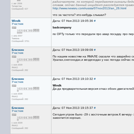
радиочастоте, по которой передаются сигналы бедс
с авг 2006
словам, сейчас данный инцидент расследуется прав
Татарстан
http://www.newsru.com/russia/07nov2013/an_26.html
Сообщений: 427
что за частота? кто-нибудь слышал?
Windk
Дата: 07 Ноя 2013 19:05:36
#
Участник
badcompany
по ОРТу только что передали про авар посадку. про пир
с апр 2007
Тюмень
Сообщений: 3751
Близкин
Дата: 07 Ноя 2013 19:09:09
#
Участник
По нашим новостям на ЯМАЛЕ сказали что аварийно с
Уралах,снегоходах,и вездеходах у нас погода сейчас 
с ноя 2009
ЯНАО
Сообщений: 282
Близкин
Дата: 07 Ноя 2013 19:10:32
#
Участник
Windk
Да-да предварительная версия отказ обоих двигателей
с ноя 2009
ЯНАО
Сообщений: 282
Близкин
Дата: 07 Ноя 2013 19:15:37
#
Участник
Сегодня утром было -29 с восточным ветром.К вечеру -
закончится хорошо.
с ноя 2009
ЯНАО
Сообщений: 282