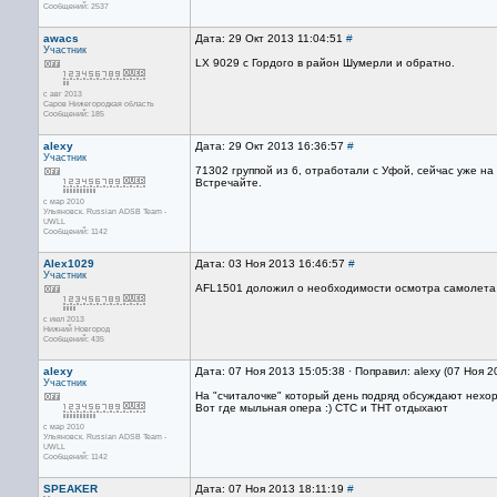
Сообщений: 2537
awacs
Дата: 29 Окт 2013 11:04:51
#
Участник
LX 9029 c Гордого в район Шумерли и обратно.
с авг 2013
Саров Нижегородкая область
Сообщений: 185
alexy
Дата: 29 Окт 2013 16:36:57
#
Участник
71302 группой из 6, отработали с Уфой, сейчас уже н
Встречайте.
с мар 2010
Ульяновск. Russian ADSB Team -
UWLL
Сообщений: 1142
Alex1029
Дата: 03 Ноя 2013 16:46:57
#
Участник
AFL1501 доложил о необходимости осмотра самолета в
с июл 2013
Нижний Новгород
Сообщений: 435
alexy
Дата: 07 Ноя 2013 15:05:38 · Поправил: alexy (07 Ноя 
Участник
На "считалочке" который день подряд обсуждают нехоро
Вот где мыльная опера :) СТС и ТНТ отдыхают
с мар 2010
Ульяновск. Russian ADSB Team -
UWLL
Сообщений: 1142
SPEAKER
Дата: 07 Ноя 2013 18:11:19
#