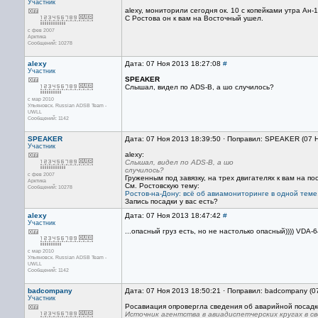
Участник
alexy, мониторили сегодня ок. 10 с копейками утра Ан
С Ростова он к вам на Восточный ушел.
с фев 2007
Арктика
Сообщений: 10278
alexy
Дата: 07 Ноя 2013 18:27:08
#
Участник
SPEAKER
Слышал, видел по ADS-B, а шо случилось?
с мар 2010
Ульяновск. Russian ADSB Team -
UWLL
Сообщений: 1142
SPEAKER
Дата: 07 Ноя 2013 18:39:50 · Поправил: SPEAKER (07 
Участник
alexy:
Слышал, видел по ADS-B, а шо
случилось?
с фев 2007
Груженным под завязку, на трех двигателях к вам на п
Арктика
См. Ростовскую тему:
Сообщений: 10278
Ростов-на-Дону: всё об авиамониторинге в одной теме
Запись посадки у вас есть?
alexy
Дата: 07 Ноя 2013 18:47:42
#
Участник
...опасный груз есть, но не настолько опасный)))) VD
с мар 2010
Ульяновск. Russian ADSB Team -
UWLL
Сообщений: 1142
badcompany
Дата: 07 Ноя 2013 18:50:21 · Поправил: badcompany (0
Участник
Росавиация опровергла сведения об аварийной посадк
Источник агентства в авиадиспетчерских кругах в с