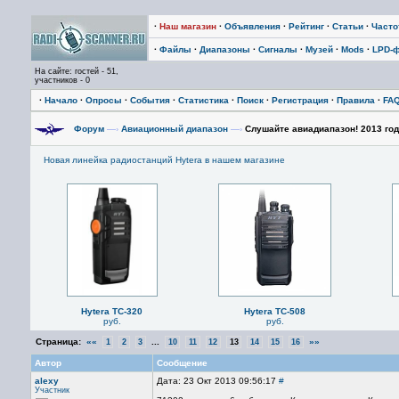
·
Наш магазин
·
Объявления
·
Рейтинг
·
Статьи
·
Част
·
Файлы
·
Диапазоны
·
Сигналы
·
Музей
·
Mods
·
LPD-
На сайте: гостей - 51,
участников - 0
·
Начало
·
Опросы
·
События
·
Статистика
·
Поиск
·
Регистрация
·
Правила
·
FA
Форум
—›
Авиационный диапазон
—›
Cлушайте авиадиапазон! 2013 год
Новая линейка радиостанций Hytera в нашем магазине
Hytera TC-320
Hytera TC-508
руб.
руб.
Страница:
««
...
»»
1
2
3
10
11
12
13
14
15
16
Автор
Сообщение
alexy
Дата: 23 Окт 2013 09:56:17
#
Участник