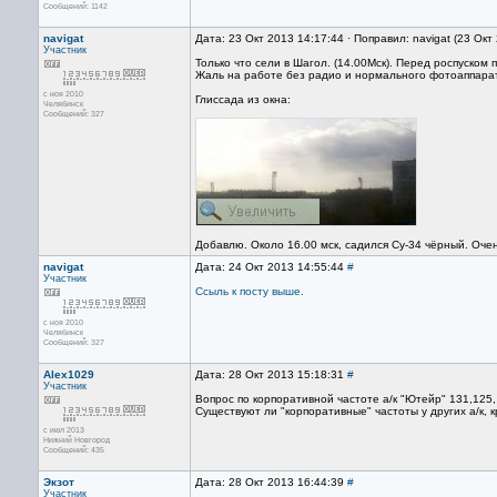
Сообщений: 1142
navigat
Дата: 23 Окт 2013 14:17:44 · Поправил: navigat (23 Окт
Участник
Только что сели в Шагол. (14.00Мск). Перед роспуско
Жаль на работе без радио и нормального фотоаппарат
с ноя 2010
Глиссада из окна:
Челябинск
Сообщений: 327
Добавлю. Около 16.00 мск, садился Су-34 чёрный. Очен
navigat
Дата: 24 Окт 2013 14:55:44
#
Участник
Ссыль к посту выше.
с ноя 2010
Челябинск
Сообщений: 327
Alex1029
Дата: 28 Окт 2013 15:18:31
#
Участник
Вопрос по корпоративной частоте а/к "Ютейр" 131,125, 
Существуют ли "корпоративные" частоты у других а/к, 
с июл 2013
Нижний Новгород
Сообщений: 435
Экзот
Дата: 28 Окт 2013 16:44:39
#
Участник