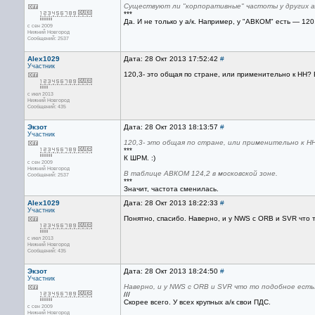
Существуют ли "корпоративные" частоты у других а
***
Да. И не только у а/к. Например, у "АВКОМ" есть — 12
с сен 2009
Нижний Новгород
Сообщений: 2537
Alex1029
Дата: 28 Окт 2013 17:52:42
#
Участник
120,3- это общая по стране, или применительно к НН?
с июл 2013
Нижний Новгород
Сообщений: 435
Экзот
Дата: 28 Окт 2013 18:13:57
#
Участник
120,3- это общая по стране, или применительно к Н
***
К ШРМ. :)
с сен 2009
Нижний Новгород
В таблице АВКОМ 124,2 в московской зоне.
Сообщений: 2537
***
Значит, частота сменилась.
Alex1029
Дата: 28 Окт 2013 18:22:33
#
Участник
Понятно, спасибо. Наверно, и у NWS с ORB и SVR что 
с июл 2013
Нижний Новгород
Сообщений: 435
Экзот
Дата: 28 Окт 2013 18:24:50
#
Участник
Наверно, и у NWS с ORB и SVR что то подобное есть
///
Скорее всего. У всех крупных а/к свои ПДС.
с сен 2009
Нижний Новгород