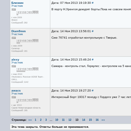
Близкин
Дата: 07 Ноя 2013 19:19:30
#
Участник
В порту Н.Уренгоя дежурят борты.Пока не совсем поня
с ноя 2009
ЯНАО
Сообщений: 282
Diam9mm
Дата: 14 Ноя 2013 13:56:01
#
Участник
Сию 76741 отработал контрольную с Тверью.
с июн 2009
Селигер
Сообщений: 181
alexy
Дата: 14 Ноя 2013 15:46:24
#
Участник
Самара - контроль стал, Геркулес - контролем на 5 кан
с мар 2010
Ульяновск. Russian ADSB Team -
UWLL
Сообщений: 1142
awacs
Дата: 14 Ноя 2013 19:27:20
#
Участник
Интересный борт 19317 походу с Гордого уже 7 час лет
с авг 2013
Саров Нижегородкая область
Сообщений: 185
Страница:
««
...
»»
1
2
3
10
11
12
13
14
15
16
Эта тема закрыта. Ответы больше не принимаются.