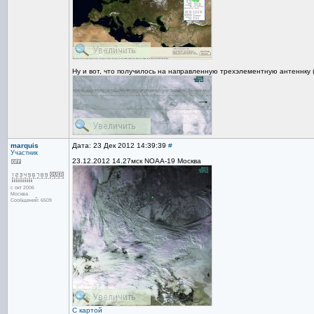
Ну и вот, что получилось на направленную трехэлементную антеннку 
marquis
Дата: 23 Дек 2012 14:39:39
#
Участник
23.12.2012 14.27мск NOAA-19 Москва
с окт 2006
Москва
Сообщений: 6509
С картой