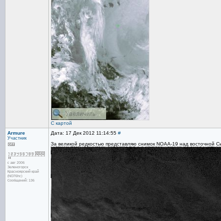
С картой
Armure
Дата: 17 Дек 2012 11:14:55
#
Участник
За великой редкостью представляю снимок NOAA-19 над восточной Си
с авг 2006
Зеленогорск
Красноярский край
(NO76hc)
Сообщений: 136