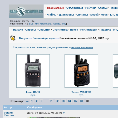
·
Наш магазин
·
Объявления
·
Рейтинг
·
Статьи
·
Част
·
Файлы
·
Диапазоны
·
Сигналы
·
Музей
·
Mods
·
LPD-
На сайте: гостей - 67,
участников - 4 [
SLB_MN
,
Greenland
,
rush89
,
wily
]
·
Начало
·
Опросы
·
События
·
Статистика
·
Поиск
·
Регистрация
·
Правила
·
FA
Форум
—›
Главный раздел
—›
Cвежий метеоснимок NOAA, 2012 год
Широкополосные связные радиоприемники в
нашем магазине
Icom IC-R6
Yaesu VR-120D
руб.
руб.
Страница:
««
...
1
2
3
31
32
33
34
35
36
37
Автор
Сообщение
voland
Дата: 04 Дек 2012 06:26:51
#
Участник