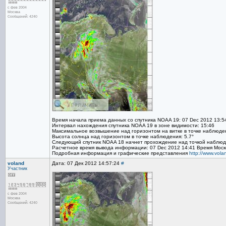
с фев 2004
Москва
Сообщений: 4240
Время начала приема данных со спутника NOAA 19: 07 Dec 2012 13:5
Интервал нахождения спутника NOAA 19 в зоне видимости: 15:46
Максимальное возвышение над горизонтом на витке в точке наблюден
Высота солнца над горизонтом в точке наблюдения: 5.7°
Следующий спутник NOAA 18 начнет прохождение над точкой наблюде
Расчетное время вывода информации: 07 Dec 2012 14:41 Время Моск
Подробная информация и графические представления
http://www.vol
voland
Дата: 07 Дек 2012 14:57:24
#
Участник
с фев 2004
Москва
Сообщений: 4240