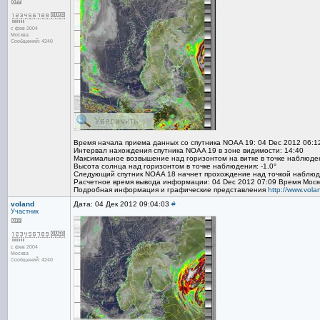
с фев 2004
Москва
Сообщений: 4240
Время начала приема данных со спутника NOAA 19: 04 Dec 2012 06:1
Интервал нахождения спутника NOAA 19 в зоне видимости: 14:40
Максимальное возвышение над горизонтом на витке в точке наблюден
Высота солнца над горизонтом в точке наблюдения: -1.0°
Следующий спутник NOAA 18 начнет прохождение над точкой наблюде
Расчетное время вывода информации: 04 Dec 2012 07:09 Время Моск
Подробная информация и графические представления
http://www.vol
voland
Дата: 04 Дек 2012 09:04:03
#
Участник
с фев 2004
Москва
Сообщений: 4240