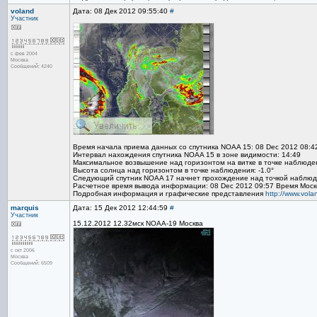
voland
Дата: 08 Дек 2012 09:55:40
#
Участник
с фев 2004
Москва
Сообщений: 4240
Время начала приема данных со спутника NOAA 15: 08 Dec 2012 08:4
Интервал нахождения спутника NOAA 15 в зоне видимости: 14:49
Максимальное возвышение над горизонтом на витке в точке наблюден
Высота солнца над горизонтом в точке наблюдения: -1.0°
Следующий спутник NOAA 17 начнет прохождение над точкой наблюде
Расчетное время вывода информации: 08 Dec 2012 09:57 Время Моск
Подробная информация и графические представления
http://www.vol
marquis
Дата: 15 Дек 2012 12:44:59
#
Участник
15.12.2012 12.32мск NOAA-19 Москва
с окт 2006
Москва
Сообщений: 6509