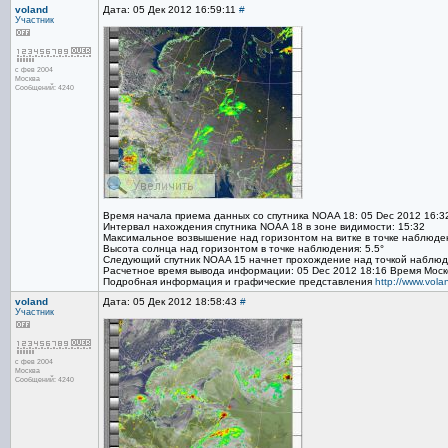
voland
Дата: 05 Дек 2012 16:59:11
#
Участник
с фев 2004
Москва
Сообщений: 4240
Время начала приема данных со спутника NOAA 18: 05 Dec 2012 16:3
Интервал нахождения спутника NOAA 18 в зоне видимости: 15:32
Максимальное возвышение над горизонтом на витке в точке наблюден
Высота солнца над горизонтом в точке наблюдения: 5.5°
Следующий спутник NOAA 15 начнет прохождение над точкой наблюде
Расчетное время вывода информации: 05 Dec 2012 18:16 Время Моск
Подробная информация и графические представления
http://www.vol
voland
Дата: 05 Дек 2012 18:58:43
#
Участник
с фев 2004
Москва
Сообщений: 4240