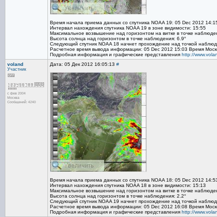
Время начала приема данных со спутника NOAA 19: 05 Dec 2012 14:1
Интервал нахождения спутника NOAA 19 в зоне видимости: 15:55
Максимальное возвышение над горизонтом на витке в точке наблюден
Высота солнца над горизонтом в точке наблюдения: 6.9°
Следующий спутник NOAA 18 начнет прохождение над точкой наблюде
Расчетное время вывода информации: 05 Dec 2012 15:03 Время Моск
Подробная информация и графические представления
http://www.vol
voland
Дата: 05 Дек 2012 16:05:13
#
Участник
с фев 2004
Москва
Сообщений: 4240
Время начала приема данных со спутника NOAA 18: 05 Dec 2012 14:5
Интервал нахождения спутника NOAA 18 в зоне видимости: 15:13
Максимальное возвышение над горизонтом на витке в точке наблюден
Высота солнца над горизонтом в точке наблюдения: 2.2°
Следующий спутник NOAA 19 начнет прохождение над точкой наблюде
Расчетное время вывода информации: 05 Dec 2012 16:08 Время Моск
Подробная информация и графические представления
http://www.vol