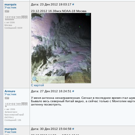
marquis
Дата: 23 Дек 2012 19:03:17
#
Участник
23.12.2012 16.38мск NOAA-18 Москва
с окт 2006
Москва
Сообщений: 6509
С картой
Armure
Дата: 27 Дек 2012 16:24:51
#
Участник
У меня антенна ненаправленная. Сигнал в последнее время стал шумн
Бывало весь северный Китай видно, а сейчас только с Монголии карти
антенну посмотреть.
с авг 2006
Зеленогорск
Красноярский край
(NO76hc)
Сообщений: 136
marquis
Дата: 30 Дек 2012 15:04:58
#
Участник