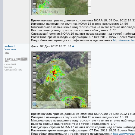
Время начала приема данных со спутника NOAA 18: 07 Dec 2012 14:3
Интервал нахождения спутника NOAA 18 в зоне видимости: 14:50
Максимальное возвышение над горизонтом на витке в точке наблюден
Высота солнца над горизонтом в точке наблюдения: 1.0°
Следующий спутник NOAA 19 начнет прохождение над точкой наблюде
Расчетное время вывода информации: 07 Dec 2012 15:47 Время Моск
Подробная информация и графические представления
http://www.vol
voland
Дата: 07 Дек 2012 18:21:44
#
Участник
с фев 2004
Москва
Сообщений: 4240
Время начала приема данных со спутника NOAA 15: 07 Dec 2012 17:1
Интервал нахождения спутника NOAA 15 в зоне видимости: 15:13
Максимальное возвышение над горизонтом на витке в точке наблюден
Высота солнца над горизонтом в точке наблюдения: -1.0°
Следующий спутник NOAA 17 начнет прохождение над точкой наблюде
Расчетное время вывода информации: 07 Dec 2012 18:31 Время Моск
Подробная информация и графические представления
http://www.vol