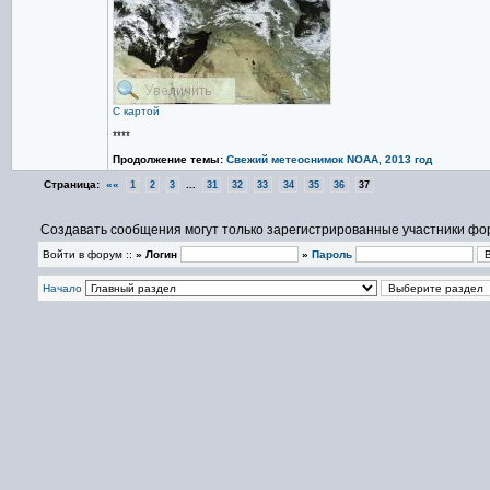
С картой
****
Продолжение темы:
Cвежий метеоснимок NOAA, 2013 год
Страница:
««
...
1
2
3
31
32
33
34
35
36
37
Создавать сообщения могут только зарегистрированные участники фо
Войти в форум ::
» Логин
»
Пароль
Начало