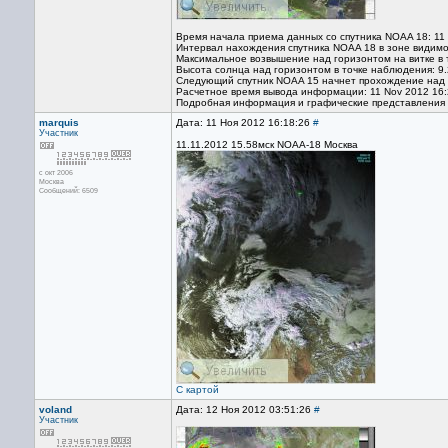
Время начала приема данных со спутника NOAA 18: 11
Интервал нахождения спутника NOAA 18 в зоне видимо
Максимальное возвышение над горизонтом на витке в 
Высота солнца над горизонтом в точке наблюдения: 9.
Следующий спутник NOAA 15 начнет прохождение над т
Расчетное время вывода информации: 11 Nov 2012 16:
Подробная информация и графические представления
marquis
Дата: 11 Ноя 2012 16:18:26
#
Участник
11.11.2012 15.58мск NOAA-18 Москва
с окт 2006
Москва
Сообщений: 6509
С картой
voland
Дата: 12 Ноя 2012 03:51:26
#
Участник