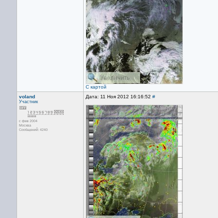
С картой
voland
Дата: 11 Ноя 2012 16:16:52
#
Участник
с фев 2004
Москва
Сообщений: 4240