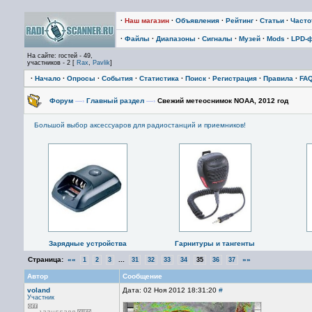
·
Наш магазин
·
Объявления
·
Рейтинг
·
Статьи
·
Част
·
Файлы
·
Диапазоны
·
Сигналы
·
Музей
·
Mods
·
LPD-
На сайте: гостей - 49,
участников - 2 [
Rax
,
Pavlik
]
·
Начало
·
Опросы
·
События
·
Статистика
·
Поиск
·
Регистрация
·
Правила
·
FA
Форум
—›
Главный раздел
—›
Cвежий метеоснимок NOAA, 2012 год
Большой выбор аксессуаров для радиостанций и приемников!
Зарядные устройства
Гарнитуры и тангенты
Страница:
««
...
»»
1
2
3
31
32
33
34
35
36
37
Автор
Сообщение
voland
Дата: 02 Ноя 2012 18:31:20
#
Участник