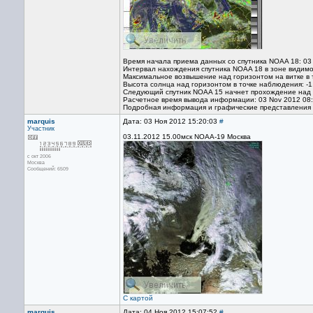
Время начала приема данных со спутника NOAA 18: 03
Интервал нахождения спутника NOAA 18 в зоне видимо
Максимальное возвышение над горизонтом на витке в 
Высота солнца над горизонтом в точке наблюдения: -1
Следующий спутник NOAA 15 начнет прохождение над т
Расчетное время вывода информации: 03 Nov 2012 08
Подробная информация и графические представления
marquis
Дата: 03 Ноя 2012 15:20:03
#
Участник
03.11.2012 15.00мск NOAA-19 Москва
с окт 2006
Москва
Сообщений: 6509
С картой
marquis
Дата: 04 Ноя 2012 15:07:52
#