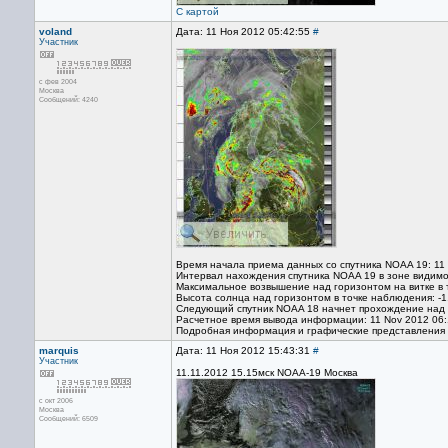
С картой
voland
Дата: 11 Ноя 2012 05:42:55
#
Участник
с фев 2004
Москва
Сообщений: 4240
Время начала приема данных со спутника NOAA 19: 11
Интервал нахождения спутника NOAA 19 в зоне видимо
Максимальное возвышение над горизонтом на витке в 
Высота солнца над горизонтом в точке наблюдения: -1
Следующий спутник NOAA 18 начнет прохождение над т
Расчетное время вывода информации: 11 Nov 2012 06:
Подробная информация и графические представления
marquis
Дата: 11 Ноя 2012 15:43:31
#
Участник
11.11.2012 15.15мск NOAA-19 Москва
с окт 2006
Москва
Сообщений: 6509