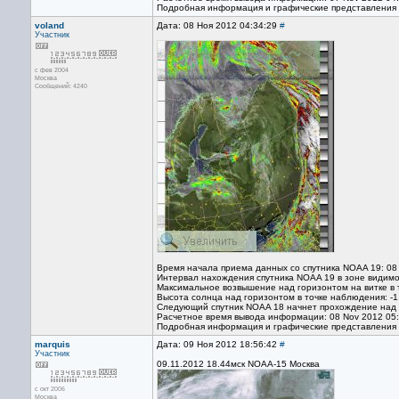
Подробная информация и графические представления
voland
Дата: 08 Ноя 2012 04:34:29
#
Участник
с фев 2004
Москва
Сообщений: 4240
Время начала приема данных со спутника NOAA 19: 08
Интервал нахождения спутника NOAA 19 в зоне видимо
Максимальное возвышение над горизонтом на витке в 
Высота солнца над горизонтом в точке наблюдения: -1
Следующий спутник NOAA 18 начнет прохождение над т
Расчетное время вывода информации: 08 Nov 2012 05
Подробная информация и графические представления
marquis
Дата: 09 Ноя 2012 18:56:42
#
Участник
09.11.2012 18.44мск NOAA-15 Москва
с окт 2006
Москва