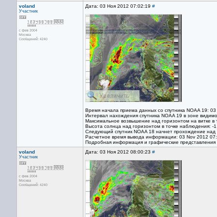
voland
Дата: 03 Ноя 2012 07:02:19
#
Участник
с фев 2004
Москва
Сообщений: 4240
Время начала приема данных со спутника NOAA 19: 03
Интервал нахождения спутника NOAA 19 в зоне видимо
Максимальное возвышение над горизонтом на витке в 
Высота солнца над горизонтом в точке наблюдения: -1
Следующий спутник NOAA 18 начнет прохождение над т
Расчетное время вывода информации: 03 Nov 2012 07
Подробная информация и графические представления
voland
Дата: 03 Ноя 2012 08:00:23
#
Участник
с фев 2004
Москва
Сообщений: 4240