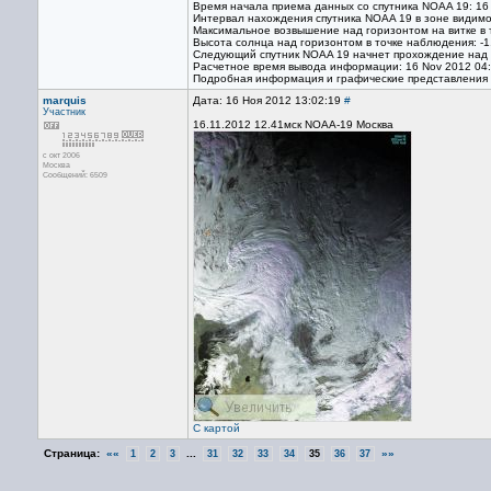
Время начала приема данных со спутника NOAA 19: 16
Интервал нахождения спутника NOAA 19 в зоне видимо
Максимальное возвышение над горизонтом на витке в 
Высота солнца над горизонтом в точке наблюдения: -1
Следующий спутник NOAA 19 начнет прохождение над т
Расчетное время вывода информации: 16 Nov 2012 04
Подробная информация и графические представления
marquis
Дата: 16 Ноя 2012 13:02:19
#
Участник
16.11.2012 12.41мск NOAA-19 Москва
с окт 2006
Москва
Сообщений: 6509
С картой
Страница:
««
...
»»
1
2
3
31
32
33
34
35
36
37