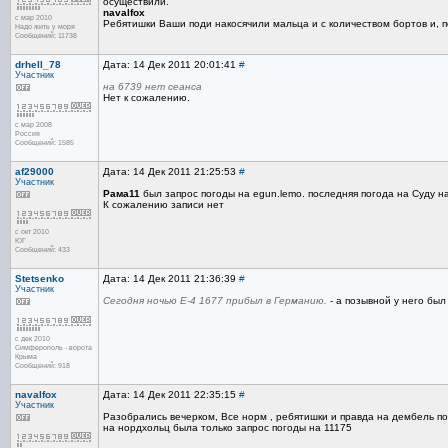
осуществили.
navalfox
с мар 2010
Ребятишки Ваши поди накосячили мальца и с количеством бортов и, по
Надо жить у моря
Сообщений: 11738
drhell_78
Дата: 14 Дек 2011 20:01:41
#
Участник
на 6739 нет сеанса
Нет к сожалению.
с мар 2008
Россия
Сообщений: 1585
af29000
Дата: 14 Дек 2011 21:25:53
#
Участник
Рама11
был запрос погоды на egun.lemo. последняя погода на Суду н
К сожалению записи нет
с окт 2010
ЮГ
Сообщений: 433
Stetsenko
Дата: 14 Дек 2011 21:36:39
#
Участник
Сегодня ночью Е-4 1677 прибыл в Германию.
- а позывной у него бы
с дек 2010
Симферополь - ворота
Крыма
Сообщений: 918
navalfox
Дата: 14 Дек 2011 22:35:15
#
Участник
Разобрались вечерком, Все норм , ребятишки и правда на дембель п
на нордхольц была только запрос погоды на 11175