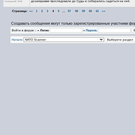
дозапаравки проследовали до Суды и собирались садиться на неё.
Сообщений: 2605
Страница:
««
...
»»
1
2
3
4
5
57
58
59
60
61
Создавать сообщения могут только зарегистрированные участники фо
Войти в форум ::
» Логин
»
Пароль
Начало