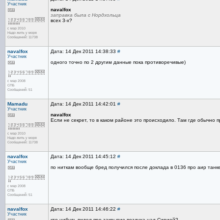
Участник
navalfox
заправка была с Нордхольца
всех 3-х?
с мар 2010
Надо жить у моря
Сообщений: 11738
navalfox
Дата: 14 Дек 2011 14:38:33
#
Участник
одного точно по 2 другим данные пока противоречивые)
с мар 2008
СПБ
Сообщений: 51
Mamadu
Дата: 14 Дек 2011 14:42:01
#
Участник
navalfox
Если не секрет, то в каком районе это происходило. Там где обычно 
с мар 2010
Надо жить у моря
Сообщений: 11738
navalfox
Дата: 14 Дек 2011 14:45:12
#
Участник
по ниткам вообще бред получился после доклада в 0136 про аир танкер
с мар 2008
СПБ
Сообщений: 51
navalfox
Дата: 14 Дек 2011 14:46:22
#
Участник
кто нибудь видел про закрытие воздуха над Сирией?