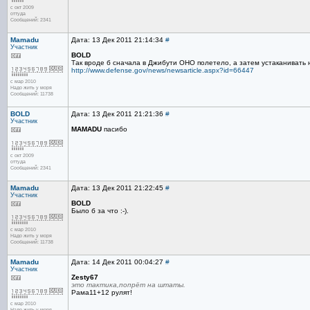
с окт 2009
оттуда
Сообщений: 2341
Mamadu
Дата: 13 Дек 2011 21:14:34
#
Участник
BOLD
Так вроде б сначала в Джибути ОНО полетело, а затем устаканивать 
http://www.defense.gov/news/newsarticle.aspx?id=66447
с мар 2010
Надо жить у моря
Сообщений: 11738
BOLD
Дата: 13 Дек 2011 21:21:36
#
Участник
MAMADU
пасибо
с окт 2009
оттуда
Сообщений: 2341
Mamadu
Дата: 13 Дек 2011 21:22:45
#
Участник
BOLD
Было б за что :-).
с мар 2010
Надо жить у моря
Сообщений: 11738
Mamadu
Дата: 14 Дек 2011 00:04:27
#
Участник
Zesty67
это тактика,попрёт на штаты.
Рама11+12 рулят!
с мар 2010
Надо жить у моря