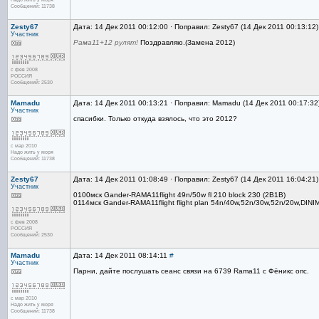
Сообщений: 11738
Zesty67
Дата: 14 Дек 2011 00:12:00 · Поправил: Zesty67 (14 Дек 2011 00:13:12
Участник
Рама11+12 рулят!
Поздравляю.(Замена 2012)
с фев 2008
РОССИЯ
Сообщений: 2530
Mamadu
Дата: 14 Дек 2011 00:13:21 · Поправил: Mamadu (14 Дек 2011 00:17:32
Участник
спасибки. Только откуда взялось, что это 2012?
с мар 2010
Надо жить у моря
Сообщений: 11738
Zesty67
Дата: 14 Дек 2011 01:08:49 · Поправил: Zesty67 (14 Дек 2011 16:04:21
Участник
0100мск Gander-RAMA11flight 49n/50w fl 210 block 230 (2B1B)
0114мск Gander-RAMA11flight flight plan 54n/40w,52n/30w,52n/20w,DINI
с фев 2008
РОССИЯ
Сообщений: 2530
Mamadu
Дата: 14 Дек 2011 08:14:11
#
Участник
Парни, дайте послушать сеанс связи на 6739 Rama11 c Фёникс опс.
с мар 2010
Надо жить у моря
Сообщений: 11738