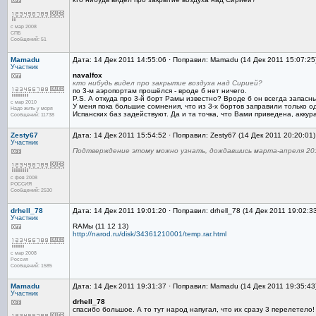
с мар 2008
СПБ
Сообщений: 51
Mamadu
Дата: 14 Дек 2011 14:55:06 · Поправил: Mamadu (14 Дек 2011 15:07:25
Участник
navalfox
кто нибудь видел про закрытие воздуха над Сирией?
по 3-м аэропортам прошёлся - вроде б нет ничего.
P.S. А откуда про 3-й борт Рамы известно? Вроде б он всегда запас
с мар 2010
У меня пока большие сомнения, что из 3-х бортов заправили только од
Надо жить у моря
Испанских баз задействуют. Да и та точка, что Вами приведена, акку
Сообщений: 11738
Zesty67
Дата: 14 Дек 2011 15:54:52 · Поправил: Zesty67 (14 Дек 2011 20:20:01
Участник
Подтверждение этому можно узнать, дождавшись марта-апреля 20
с фев 2008
РОССИЯ
Сообщений: 2530
drhell_78
Дата: 14 Дек 2011 19:01:20 · Поправил: drhell_78 (14 Дек 2011 19:02:3
Участник
RAMы (11 12 13)
http://narod.ru/disk/34361210001/temp.rar.html
с мар 2008
Россия
Сообщений: 1585
Mamadu
Дата: 14 Дек 2011 19:31:37 · Поправил: Mamadu (14 Дек 2011 19:35:43
Участник
drhell_78
спасибо большое. А то тут народ напугал, что их сразу 3 перелетело!