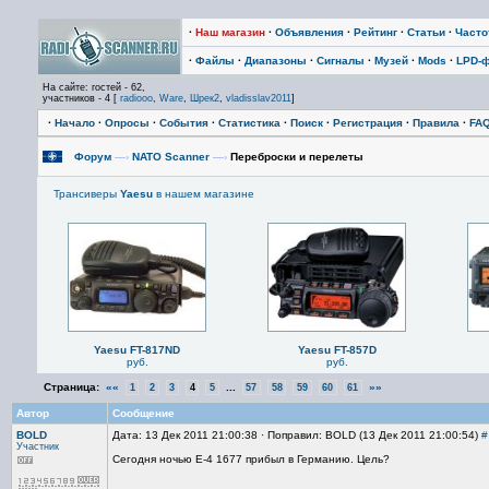
·
Наш магазин
·
Объявления
·
Рейтинг
·
Статьи
·
Част
·
Файлы
·
Диапазоны
·
Сигналы
·
Музей
·
Mods
·
LPD-
На сайте: гостей - 62,
участников - 4 [
radiooo
,
Ware
,
Шрек2
,
vladisslav2011
]
·
Начало
·
Опросы
·
События
·
Статистика
·
Поиск
·
Регистрация
·
Правила
·
FA
Форум
—›
NATO Scanner
—›
Переброски и перелеты
Трансиверы
Yaesu
в нашем магазине
Yaesu FT-817ND
Yaesu FT-857D
руб.
руб.
Страница:
««
...
»»
1
2
3
4
5
57
58
59
60
61
Автор
Сообщение
BOLD
Дата: 13 Дек 2011 21:00:38 · Поправил: BOLD (13 Дек 2011 21:00:54)
#
Участник
Сегодня ночью Е-4 1677 прибыл в Германию. Цель?