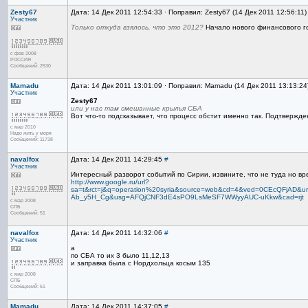
Zesty67
Дата: 14 Дек 2011 12:54:33 · Поправил: Zesty67 (14 Дек 2011 12:56:11
Участник
Только откуда взялось, что это 2012?
Начало нового финансового г
с фев 2008
РОССИЯ
Сообщений: 2530
Mamadu
Дата: 14 Дек 2011 13:01:09 · Поправил: Mamadu (14 Дек 2011 13:13:24
Участник
Zesty67
или у нас там смешанные крылья СБА
Вот что-то подсказывает, что процесс обстит именно так. Подтвержд
с мар 2010
Надо жить у моря
Сообщений: 11738
navalfox
Дата: 14 Дек 2011 14:29:45
#
Участник
Интересный разворот событий по Сирии, извините, что не туда но в
http://www.google.ru/url?
sa=t&rct=j&q=operation%20syria&source=web&cd=4&ved=0CEcQFjAD&url
Ab_y5H_Cg&usg=AFQjCNF3dE4sPO9LsMeSF7WWyyAUC-uKkw&cad=rjt
с мар 2008
СПБ
Сообщений: 51
navalfox
Дата: 14 Дек 2011 14:32:06
#
Участник
а
по СБА то их 3 было 11,12,13
и заправка была с Нордхольца косым 135
с мар 2008
СПБ
Сообщений: 51
Mamadu
Дата: 14 Дек 2011 14:37:05
#