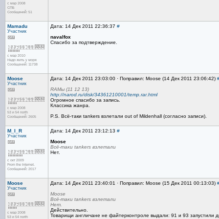
с мар 2008
СПБ
Сообщений: 51
Mamadu
Дата: 14 Дек 2011 22:36:37
#
Участник
navalfox
Спасибо за подтверждение.
с мар 2010
Надо жить у моря
Сообщений: 11738
Moose
Дата: 14 Дек 2011 23:03:00 · Поправил: Moose (14 Дек 2011 23:06:42)
Участник
RAMы (11 12 13)
http://narod.ru/disk/34361210001/temp.rar.html
Огромное спасибо за запись.
Классика жанра.
с мар 2008
53 и 54 north
P.S. Всё-таки tankers взлетали out of Mildenhall (согласно записи).
Сообщений: 2605
M_I_R
Дата: 14 Дек 2011 23:12:13
#
Участник
Moose
Всё-таки tankers взлетали
Нет.
с окт 2009
From the Internet.
Сообщений: 2017
Moose
Дата: 14 Дек 2011 23:40:01 · Поправил: Moose (15 Дек 2011 00:13:03)
Участник
Moose
Всё-таки tankers взлетали
Нет.
Действительно.
с мар 2008
Товарищи англичане не файтерконтроле выдали: 91 и 93 запустили двиг
53 и 54 north