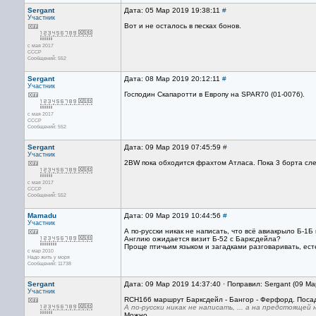
Sergant
Дата: 05 Мар 2019 19:38:11
#
Участник
Вот и не осталось в песках бонов.
с мая 2017
CCCP
Сообщений: 552
Sergant
Дата: 08 Мар 2019 20:12:11
#
Участник
Господин Скапаротти в Европу на SPAR70 (01-0076).
с мая 2017
CCCP
Сообщений: 552
Sergant
Дата: 09 Мар 2019 07:45:59
#
Участник
2BW пока обходится фрахтом Атласа. Пока 3 борта сл
с мая 2017
CCCP
Сообщений: 552
Mamadu
Дата: 09 Мар 2019 10:44:56
#
Участник
А по-русски никак не написать, что всё авиакрыло Б-1
Англию ожидается визит Б-52 с Барксдейла?
Проще птичьим языком и загадками разговаривать, ест
с мар 2010
Надо жить у моря
Сообщений: 11738
Sergant
Дата: 09 Мар 2019 14:37:40 · Поправил: Sergant (09 М
Участник
RCH166 маршрут Барксдейл - Бангор - Ферфорд. Посад
А по-русски никак не написать, ... а на предстояще
Можно.