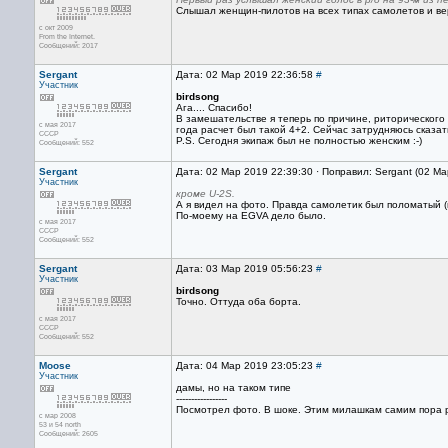
Слышал женщин-пилотов на всех типах самолетов и ве
с окт 2009
From the Internet.
Сообщений: 2017
Sergant
Дата: 02 Мар 2019 22:36:58
#
Участник
birdsong
Ага.... Спасибо!
В замешательстве я теперь по причине, риторического
с мая 2017
года расчет был такой 4+2. Сейчас затрудняюсь сказат
CCCP
P.S. Сегодня экипаж был не полностью женским :-)
Сообщений: 552
Sergant
Дата: 02 Мар 2019 22:39:30 · Поправил: Sergant (02 М
Участник
кроме U-2S.
А я видел на фото. Правда самолетик был поломатый (
По-моему на EGVA дело было.
с мая 2017
CCCP
Сообщений: 552
Sergant
Дата: 03 Мар 2019 05:56:23
#
Участник
birdsong
Точно. Оттуда оба борта.
с мая 2017
CCCP
Сообщений: 552
Moose
Дата: 04 Мар 2019 23:05:23
#
Участник
дамы, но на таком типе
-----------------
Посмотрел фото. В шоке. Этим милашкам самим пора рож
с мар 2008
53 и 54 north
Сообщений: 2605