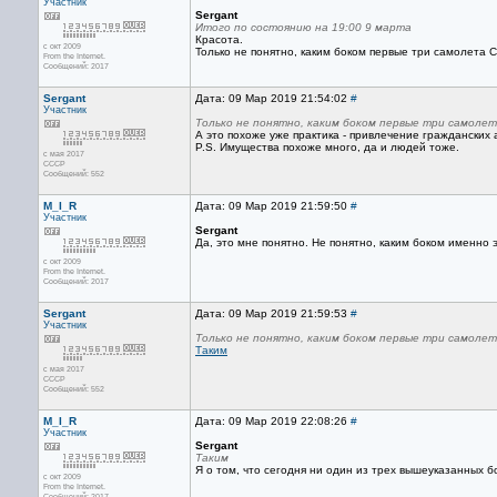
Участник
Sergant
Итого по состоянию на 19:00 9 марта
Красота.
с окт 2009
Только не понятно, каким боком первые три самолета
From the Internet.
Сообщений: 2017
Sergant
Дата: 09 Мар 2019 21:54:02
#
Участник
Только не понятно, каким боком первые три самоле
А это похоже уже практика - привлечение гражданских 
P.S. Имущества похоже много, да и людей тоже.
с мая 2017
CCCP
Сообщений: 552
M_I_R
Дата: 09 Мар 2019 21:59:50
#
Участник
Sergant
Да, это мне понятно. Не понятно, каким боком именно 
с окт 2009
From the Internet.
Сообщений: 2017
Sergant
Дата: 09 Мар 2019 21:59:53
#
Участник
Только не понятно, каким боком первые три самоле
Таким
с мая 2017
CCCP
Сообщений: 552
M_I_R
Дата: 09 Мар 2019 22:08:26
#
Участник
Sergant
Таким
Я о том, что сегодня ни один из трех вышеуказанных 
с окт 2009
From the Internet.
Сообщений: 2017