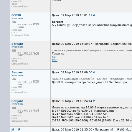
с мая 2017
CCCP
Сообщений: 552
БП630
Дата: 09 Мар 2019 15:01:41
#
Участник
Sergant
А у Билли
[i]Б-52
[/i]такая же узнаваемая модуляция со
с мар 2007
CCCP
Сообщений: 2981
Sergant
Дата: 09 Мар 2019 16:49:37 · Поправил: Sergant (09 М
Участник
такая же узнаваемая модуляция сохранилась или по
Такая же.
КВ
с мая 2017
УКВ
CCCP
Сообщений: 552
Sergant
Дата: 09 Мар 2019 17:09:00
#
Участник
RCH166 маршрут Барксдейл - Бангор - Ферфорд. Поса
До 23:30 ожидается прибытие двух С-17A с Бангора.
с мая 2017
CCCP
Сообщений: 552
Sergant
Дата: 09 Мар 2019 19:24:14
#
Участник
Итого по состоянию на 19:00 9 марта в рамках подгот
В-747 N919CA рейс NCR404 "National Cargo";
В-747 N465MC рейс GTI8734 "Atlas Air";
с мая 2017
В-747 N485MC рейс GTI8692 "Atlas Air;"
CCCP
С-17А: RCH166 (99-0166), RCH246 (97-0041) и в 23:30 
Сообщений: 552
M_I_R
Дата: 09 Мар 2019 21:35:00 · Поправил: M_I_R (09 Мар