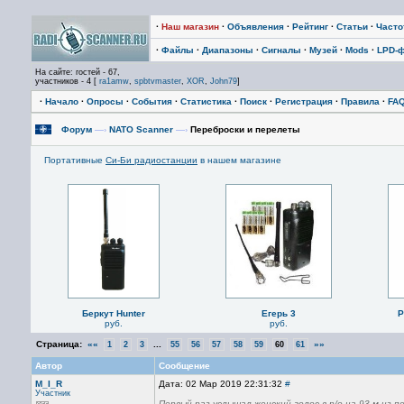
·
Наш магазин
·
Объявления
·
Рейтинг
·
Статьи
·
Част
·
Файлы
·
Диапазоны
·
Сигналы
·
Музей
·
Mods
·
LPD-
На сайте: гостей - 67,
участников - 4 [
ra1amw
,
spbtvmaster
,
XOR
,
John79
]
·
Начало
·
Опросы
·
События
·
Статистика
·
Поиск
·
Регистрация
·
Правила
·
FA
Форум
—›
NATO Scanner
—›
Переброски и перелеты
Портативные
Си-Би радиостанции
в нашем магазине
Беркут Hunter
Егерь 3
P
руб.
руб.
Страница:
««
...
»»
1
2
3
55
56
57
58
59
60
61
Автор
Сообщение
M_I_R
Дата: 02 Мар 2019 22:31:32
#
Участник
Первый раз услышал женский голос в р/о на 93-м из пе