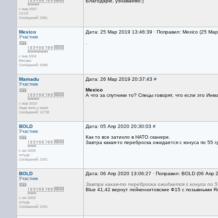
Благодарю, узнаваемо:)
с мар 2007
CCCP
Сообщений: 2981
Mexico
Дата: 25 Мар 2019 13:46:39 · Поправил: Mexico (25 Ма
Участник
.
с янв 2004
Москва
Сообщений: 5089
Mamadu
Дата: 26 Мар 2019 20:37:43
#
Участник
Mexico
А что за спутники то? Спецы говорят, что если это Инма
с мар 2010
Надо жить у моря
Сообщений: 11738
BOLD
Дата: 05 Апр 2020 20:30:03
#
Участник
Как то все затихло в НАТО сканере.
Завтра какая-то переброска ожидается с конуса по 55 г
с окт 2009
оттуда
Сообщений: 2341
BOLD
Дата: 06 Апр 2020 13:06:27 · Поправил: BOLD (06 Апр 
Участник
Завтра какая-то переброска ожидается с конуса по 5
Blue 41,42 вернут лейкенхитовские Ф15 c позывными R
с окт 2009
оттуда
Сообщений: 2341