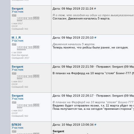
Sergant
Дата: 09 Мар 2019 22:11:24
#
Участник
Я о том, что сегодня ни один из трех вышеуказанны
Согласен. Движения начались 5 марта.
с мая 2017
CCCP
Сообщений: 552
M_I_R
Дата: 09 Мар 2019 22:20:10
#
Участник
Движения начались 5 марта.
Теперь понятно, что рейсы были ранее, не сегодня.
с окт 2009
From the Internet.
Сообщений: 2017
Sergant
Дата: 09 Мар 2019 22:21:59 · Поправил: Sergant (09 М
Участник
В планах на Ферфорд на 10 марта "стоял" Боинг-777 
с мая 2017
CCCP
Сообщений: 552
Sergant
Дата: 09 Мар 2019 22:26:17 · Поправил: Sergant (09 М
Участник
В планах на Ферфорд на 10 марта "стоял" Боинг-777
Видимо будет отправлен позже, т.к. 11 марта уйдет по
Пока получается так, а на сегодня "приемная сторона" 
с мая 2017
CCCP
Сообщений: 552
БП630
Дата: 10 Мар 2019 13:06:34
#
Участник
Sergant