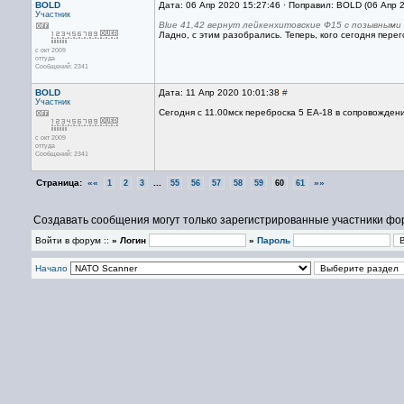
BOLD
Дата: 06 Апр 2020 15:27:46 · Поправил: BOLD (06 Апр 
Участник
Blue 41,42 вернут лейкенхитовские Ф15 c позывными 
Ладно, с этим разобрались. Теперь, кого сегодня пере
с окт 2009
оттуда
Сообщений: 2341
BOLD
Дата: 11 Апр 2020 10:01:38
#
Участник
Сегодня с 11.00мск переброска 5 ЕА-18 в сопровожден
с окт 2009
оттуда
Сообщений: 2341
Страница:
««
...
»»
1
2
3
55
56
57
58
59
60
61
Создавать сообщения могут только зарегистрированные участники фо
Войти в форум ::
» Логин
»
Пароль
Начало