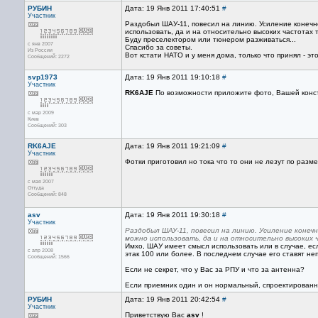
РУБИН
Дата: 19 Янв 2011 17:40:51
#
Участник
Раздобыл ШАУ-11, повесил на линию. Усиление конечно 
использовать, да и на относительно высоких частотах
Буду преселектором или тюнером разживаться...
с янв 2007
Спасибо за советы.
Из России
Вот кстати НАТО и у меня дома, только что принял - э
Сообщений: 2272
svp1973
Дата: 19 Янв 2011 19:10:18
#
Участник
RK6AJE
По возможности приложите фото, Вашей конс
с мар 2009
Киев
Сообщений: 303
RK6AJE
Дата: 19 Янв 2011 19:21:09
#
Участник
Фотки приготовил но тока что то они не лезут по размер
с мая 2007
Оттуда
Сообщений: 848
asv
Дата: 19 Янв 2011 19:30:18
#
Участник
Раздобыл ШАУ-11, повесил на линию. Усиление конечно
можно использовать, да и на относительно высоких
Имхо, ШАУ имеет смысл использовать или в случае, ес
с апр 2008
этак 100 или более. В последнем случае его ставят не
Сообщений: 1566
Если не секрет, что у Вас за РПУ и что за антенна?
Если приемник один и он нормальный, спроектированны
РУБИН
Дата: 19 Янв 2011 20:42:54
#
Участник
Приветствую Вас
asv
!