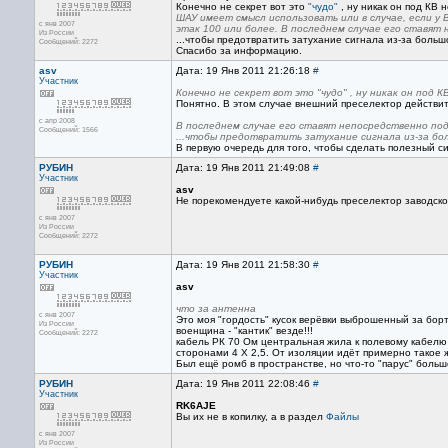
Конечно не секрет вот это
"чудо"
, ну никак он под КВ 
ШАУ имеет смысл использовать или в случае, если у
с янв 2007
этак 100 или более. В последнем случае его ставят
Из России
...чтобы предотвратить затухание сигнала из-за больш
Сообщений: 2272
Спасибо за информацию.
asv
Дата: 19 Янв 2011 21:26:18
#
Участник
Конечно не секрет вот это "чудо" , ну никак он под К
Понятно. В этом случае внешний преселектор действи
с апр 2008
В последнем случае его ставят непосредственно под
Сообщений: 1566
...чтобы предотвратить затухание сигнала из-за бо
В первую очередь для того, чтобы сделать полезный с
РУБИН
Дата: 19 Янв 2011 21:49:08
#
Участник
asv
Не порекомендуете какой-нибудь преселектор заводск
с янв 2007
Из России
Сообщений: 2272
РУБИН
Дата: 19 Янв 2011 21:58:30
#
Участник
asv
что за антенна
с янв 2007
Это моя "гордость" кусок верёвки выброшенный за бор
Из России
военщина - "кантик" везде!!!
Сообщений: 2272
кабель РК 70 Ом центральная жила к полевому кабелю 
сторонами 4 Х 2,5. От изоляции идёт примерно такое 
Был ещё ромб в пространстве, но что-то "парус" большо
РУБИН
Дата: 19 Янв 2011 22:08:46
#
Участник
RK6AJE
Вы их не в копилку, а в раздел
Файлы
с янв 2007
Из России