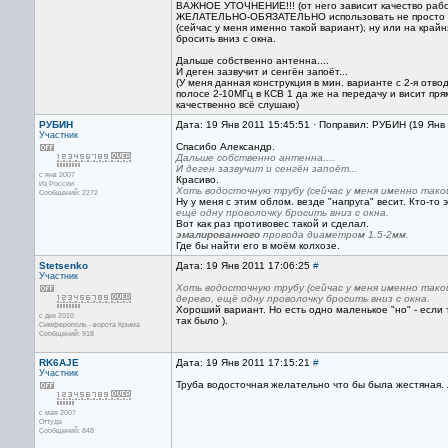
ВАЖНОЕ УТОЧНЕНИЕ!!! (от него зависит качество раб
ЖЕЛАТЕЛЬНО-ОБЯЗАТЕЛЬНО использовать не просто 1 п
(сейчас у меня именно такой вариант), ну или на край
бросить вниз с окна.
Дальше собственно антенна....
И деген зазвучит и сенгён запоёт...
(У меня данная конструкция в мин. варианте с 2-я отв
полосе 2-10МГц в КСВ 1 да же на передачу и висит пр
качественно всё слушаю)
РУБИН
Дата: 19 Янв 2011 15:45:51 · Поправил: РУБИН (19 Янв
Участник
Спасибо Александр.
Дальше собственно антенна....
И деген зазвучит и сенгён запоёт...
с янв 2007
Красиво.
Из России
Хоть водосточную трубу (сейчас у меня именно тако
Сообщений: 2272
Ну у меня с этим облом. везде "напруга" весит. Кто-то 
ещё одну проволочку бросить вниз с окна.
Вот как раз противовес такой и сделал.
эмалированного
провода диаметром 1.5-2мм.
Где бы найти его в моём колхозе.
Stetsenko
Дата: 19 Янв 2011 17:06:25
#
Участник
Хоть водосточную трубу (сейчас у меня именно тако
дерево, ещё одну проволочку бросить вниз с окна.
Хороший вариант. Но есть одно маленькое "но" - если 
с дек 2010
так было ).
Симферополь - ворота Крыма
Сообщений: 918
RK6AJE
Дата: 19 Янв 2011 17:15:21
#
Участник
Труба водосточная желательно что бы была жестяная. Лу
с мая 2007
Оттуда
Сообщений: 848