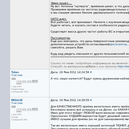
Эфир пошёл….
Ну вот. Антенна "натянута", приёмник шипит, а что да
Проверяем приёмник на частотах радиовещательных ст
и мы слышим звонкое биение двухканального телеграфн
НАТО ждёт.
Всё работает, всё принимает. Начните с изучения ве
будете читать, и изучать состав и особенности радио
Существует масса других частот работы ВС в открыт
Постскриптум:
Ещё раз повторюсь, что даны поверхностные рекомен
дополнительных устройств согласования(
преселектор
,
самолёта, решать Вам.
Буду рад увидеть описания от других пользователей п
=============================================
Ссылки по теме: подробную информацию вы можете на
Спасибо за материалы:
ua9uco
и его проекту
http://w
Tolan
Дата: 19 Янв 2011 14:24:56
#
Участник
А что, скоро начнется? Будут нужны дружинники-набл
с мар 2007
Подмосковье
Сообщений: 1020
RK6AJE
Дата: 19 Янв 2011 14:29:05
#
Участник
Для КАЧЕСТВЕННОГО приёма желательно иметь приём
Бесспорно можно всё услышать и на Деген, но КАКАЯ
Имхо для этого пойдёт ЛЮБОЙ мало-мальски современ
с мая 2007
Однозначно ХУДШИМ вариантом будет дешовый сканн
Оттуда
ИМХО лучшим для приёма (но не для сканирования) яв
Сообщений: 848
Так же желательно иметь хороший антенный ТЮНЕР, да
Это намного проще и можно пользовать обычный колеб