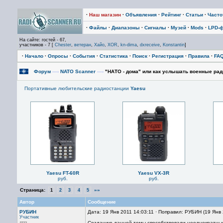
·
Наш магазин
·
Объявления
·
Рейтинг
·
Статьи
·
Част
·
Файлы
·
Диапазоны
·
Сигналы
·
Музей
·
Mods
·
LPD-
На сайте: гостей - 67,
участников - 7 [
Chester
,
ветеран
,
Хайо
,
XOR
,
kn-dima
,
dxreceive
,
Konstantin
]
·
Начало
·
Опросы
·
События
·
Статистика
·
Поиск
·
Регистрация
·
Правила
·
FA
Форум
—›
NATO Scanner
—›
"НАТО - дома" или как услышать военные ра
Портативные любительские радиостанции
Yaesu
Yaesu FT-60R
Yaesu VX-3R
руб.
руб.
Страница:
»»
1
2
3
4
5
Автор
Сообщение
РУБИН
Дата: 19 Янв 2011 14:03:11 · Поправил: РУБИН (19 Янв
Участник
Созданию данной темы способствовали неоднократные