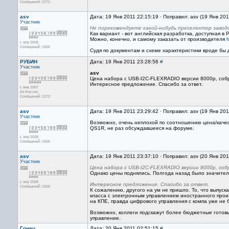
Сообщений: 2272
asv
Дата: 19 Янв 2011 22:15:19 · Поправил: asv (19 Янв 20
Участник
Не порекомендуете какой-нибудь преселектор завод
Как вариант - вот английская разработка, доступная в
Можно, конечно, и самому заказать от производителя
h
с апр 2008
Сообщений: 1566
Судя по документам и схеме характеристики вроде бы 
РУБИН
Дата: 19 Янв 2011 23:28:56
#
Участник
asv
Цена набора с USB-I2C-FLEXRADIO версии 8000р, собр
Интересное предложение. Спасибо за ответ.
с янв 2007
Из России
Сообщений: 2272
asv
Дата: 19 Янв 2011 23:29:42 · Поправил: asv (19 Янв 20
Участник
Возможно, очень неплохой по соотношению цена/качес
QS1R, не раз обсуждавшееся на форуме.
с апр 2008
Сообщений: 1566
asv
Дата: 19 Янв 2011 23:37:10 · Поправил: asv (20 Янв 20
Участник
Цена набора с USB-I2C-FLEXRADIO версии 8000р, собр
Однако цены поднялись. Полгода назад было значите
с апр 2008
Интересное предложение. Спасибо за ответ.
Сообщений: 1566
К сожалению, другого на ум не пришло. То, что выпус
класса с электронным управлением иностранного произ
на КПЕ, правда цифрового управления с компа уже не б
Возможно, коллеги подскажут более бюджетные готовы
управление.
Гонец
Дата: 20 Янв 2011 02:51:15
#