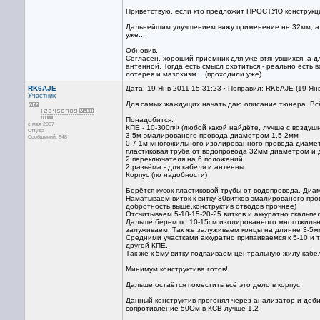
Приветствую, если кто предложит ПРОСТУЮ конструкц
Дальнейшим улучшением вижу применение не 32мм, а 5
уже...
Обновив...
Согласен. хороший приёмник для уже втянувшихся, 
антенной. Тогда есть смысл охотиться - реально есть 
лотерея и мазохизм....(проходили уже).
RK6AJE
Дата: 19 Янв 2011 15:31:23 · Поправил: RK6AJE (19 Ян
Участник
Для самых жаждущих начать даю описание тюнера. В
Понадобится:
с мая 2007
КПЕ - 10-300пФ (любой какой найдёте, лучше с воздуш
Оттуда
3-5м эмалированого провода диаметром 1.5-2мм
Сообщений: 848
0.7-1м многожильного изолированного провода диаме
пластиковая труба от водопровода 32мм диаметром и 
2 переключателя на 6 положений
2 разьёма - для кабеля и антенны.
Корпус (по надобности)
Берётся кусок пластиковой трубы от водопровода. Диа
Наматываем виток к витку 30витков эмалированого пров
добротность выше,конструктив отводов прочнее)
Отсчитываем 5-10-15-20-25 витков и аккуратно скальп
Дальше берем по 10-15см изолированного многожильно
залуживаем. Так же залуживаем концы на длинне 3-5м
Средними участками аккуратно припаиваемся к 5-10 и т
другой КПЕ.
Так же к 5му витку подпаиваем центральную жилу кабел
Минимум конструктива готов!
Дальше остаётся поместить всё это дело в корпус.
Данный конструктив прогонял через анализатор и доб
сопротивление 50Ом в КСВ лучше 1.2