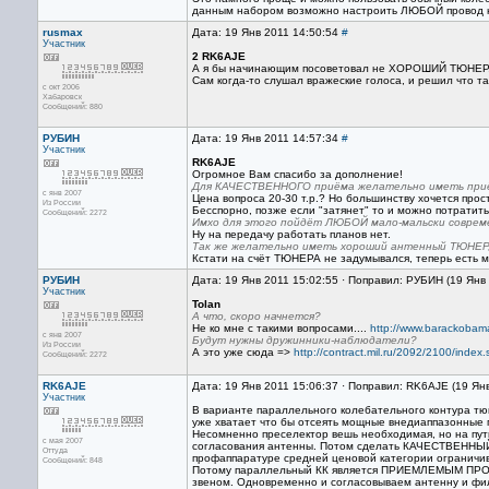
данным набором возможно настроить ЛЮБОЙ провод на
rusmax
Дата: 19 Янв 2011 14:50:54
#
Участник
2 RK6AJE
А я бы начинающим посоветовал не ХОРОШИЙ ТЮНЕР, 
Сам когда-то слушал вражеские голоса, и решил что та
с окт 2006
Хабаровск
Сообщений: 880
РУБИН
Дата: 19 Янв 2011 14:57:34
#
Участник
RK6AJE
Огромное Вам спасибо за дополнение!
Для КАЧЕСТВЕННОГО приёма желательно иметь при
с янв 2007
Цена вопроса 20-30 т.р.? Но большинству хочется прос
Из России
Бесспорно, позже если "затянет" то и можно потратить
Сообщений: 2272
Имхо для этого пойдёт ЛЮБОЙ мало-мальски совре
Ну на передачу работать планов нет.
Так же желательно иметь хороший антенный ТЮНЕР,
Кстати на счёт ТЮНЕРА не задумывался, теперь есть м
РУБИН
Дата: 19 Янв 2011 15:02:55 · Поправил: РУБИН (19 Янв
Участник
Tolan
А что, скоро начнется?
Не ко мне с такими вопросами....
http://www.barackobama
с янв 2007
Будут нужны дружинники-наблюдатели?
Из России
А это уже сюда =>
http://contract.mil.ru/2092/2100/index.
Сообщений: 2272
RK6AJE
Дата: 19 Янв 2011 15:06:37 · Поправил: RK6AJE (19 Ян
Участник
В варианте параллельного колебательного контура тю
уже хватает что бы отсеять мощные внедиаппазонные 
Несомненно преселектор вешь необходимая, но на п
с мая 2007
согласования антенны. Потом сделать КАЧЕСТВЕННЫ
Оттуда
профаппаратуре средней ценовой категории ограничив
Сообщений: 848
Потому параллельный КК является ПРИЕМЛЕМЫМ ПРО
звеном. Одновременно и согласовываем антенну и филь