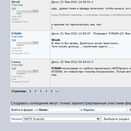
Windk
Дата: 21 Янв 2011 14:26:51
#
Участник
нда.. думал тема и правду полезная, чтобы начать, но 
пока будете читать, и изучать состав и особеннос
с апр 2007
Тюмень
Сообщений: 3751
и причем тут преселкторы, кпе, пэл
(
РУБИН
Дата: 21 Янв 2011 14:56:37 · Поправил: РУБИН (21 Янв
Участник
Windk
В чём-то Вы правы. Довольно резко перетекло...
Чуть позже допишу.....терпеливо ждите........
с янв 2007
Из России
Сообщений: 2272
Гонец
Дата: 22 Янв 2011 04:33:01
#
Участник
РУБИН
полосовики от любого приличного НАТОвского п
ATS909, не говоря про технику посерьёзнее. Только во
пор.
с июл 2004
Киев
Сообщений: 4325
Страница:
»»
1
2
3
4
5
Создавать сообщения могут только зарегистрированные участники фо
Войти в форум ::
» Логин
»
Пароль
Начало