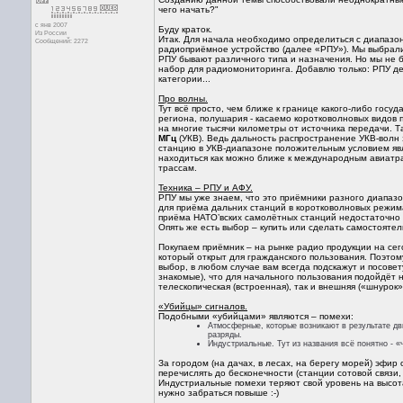
чего начать?"
с янв 2007
Буду краток.
Из России
Итак. Для начала необходимо определиться с диапаз
Сообщений: 2272
радиоприёмное устройство (далее «РПУ»). Мы выбрал
РПУ бывают различного типа и назначения. Но мы не б
набор для радиомониторинга. Добавлю только: РПУ де
категории...
Про волны.
Тут всё просто, чем ближе к границе какого-либо госу
региона, полушария - касаемо коротковолновых видов
на многие тысячи километры от источника передачи. 
МГц
(УКВ). Ведь дальность распространение УКВ-волн
станцию в УКВ-диапазоне положительным условием яв
находиться как можно ближе к международным авиатра
трассам.
Техника – РПУ и АФУ.
РПУ мы уже знаем, что это приёмники разного диапазо
для приёма дальних станций в коротковолновых режим
приёма НАТО’вских самолётных станций недостаточно 
Опять же есть выбор – купить или сделать самостоятел
Покупаем приёмник – на рынке радио продукции на се
который открыт для гражданского пользования. Поэтом
выбор, в любом случае вам всегда подскажут и посове
знакомые), что для начального пользования подойдёт 
телескопическая (встроенная), так и внешняя («шнуро
«Убийцы» сигналов.
Подобными «убийцами» являются – помехи:
Атмосферные, которые возникают в результате д
разряды.
Индустриальные. Тут из названия всё понятно - 
За городом (на дачах, в лесах, на берегу морей) эфир
перечислять до бесконечности (станции сотовой связи
Индустриальные помехи теряют свой уровень на высота
нужно забраться повыше :-)