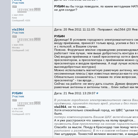
Участник
РУБИН
вы бы тогда поведали, по каким методикам НАТО
не для солдат?
с июл 2004
Киев
Сообщений: 4325
vla1564
Дата: 20 Янв 2011 11:11:05 · Поправил: vla1564 (20 Янв
Участник
РУБИН
Дружище! В условиях городского электромагнитного с
входу приёмника, принесёт только вред, усилив и без
с мая 2006
и с пользой, в Вашем случае.
Москва
Поясню. Форумчане вполне справедливо рекомендовали
Сообщений: 142
работает тем лучше, чем выше добротность контура в 
Ом) входом приёмника и такой преселектор хотя и филь
преселектором, а преселектора с приёмником можно 
преселектора и входом приёмника. А ещё лучше испол
высокодобротных контурах)
Можно использовать магнитную рамочную антенну, мож
несомненные плюсы ( при известных минусах-как-то от
Обязательно ознакомтесь с темами по этим вопросам, з
преселектор" - так вроде...
Сейчас на работе- не могу дать ссылок. Думаю форумч
рамочные антенны и антенны типа... блин забыл как пиш
РУБИН
Дата: 21 Янв 2011 13:29:07
#
Участник
В условиях городского электромагнитного смога Ва
приёмника, принесёт только вред, усилив и без того
vla1564
, не то слово...
с янв 2007
Хотя относительно спокойный город, но ШВС "целая т
Из России
было.
Сообщений: 2272
потери компенсировать Вашим ШАУ, включённым меж
А я уже расстроился что закинуть на полку придётся...
применить Вам преселектор на основе параллельно
Спасибо за мысли. Поеду в Краснодар там поищу чего-
расписано и разжёвано). В т.ч в совсем недавне теме
Уже штудирую. Тонкостей великое множество, и каждый