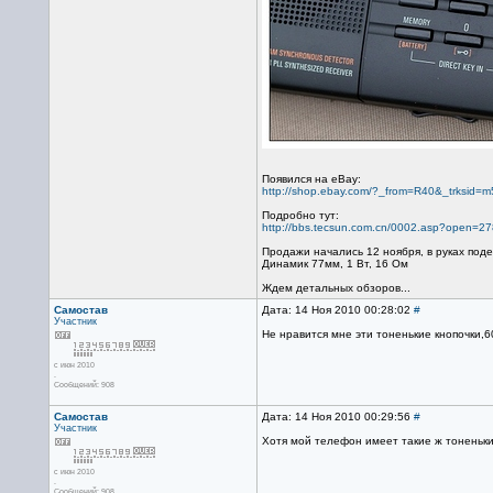
Появился на eBay:
http://shop.ebay.com/?_from=R40&_trksid
Подробно тут:
http://bbs.tecsun.com.cn/0002.asp?open=2
Продажи начались 12 ноября, в руках под
Динамик 77мм, 1 Вт, 16 Ом
Ждем детальных обзоров...
Самостав
Дата: 14 Ноя 2010 00:28:02
#
Участник
Не нравится мне эти тоненькие кнопочки,6
с июн 2010
.
Сообщений: 908
Самостав
Дата: 14 Ноя 2010 00:29:56
#
Участник
Хотя мой телефон имеет такие ж тоненькие
с июн 2010
.
Сообщений: 908