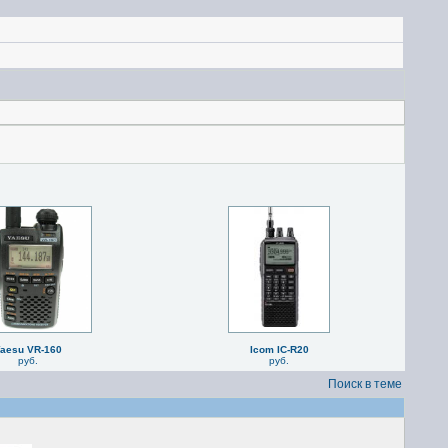
aesu VR-160
Icom IC-R20
руб.
руб.
Поиск в теме