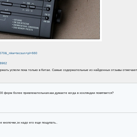
=m570&_nkw=tecsun+pl+660
78962
ержать успели пока только в Китае. Самые содержательные из найденных отзывы отмечают
00 форм более привлекательная.как думаете когда в хохляндии повятвится?
 кнопочки,эх надо его еще пощупать..