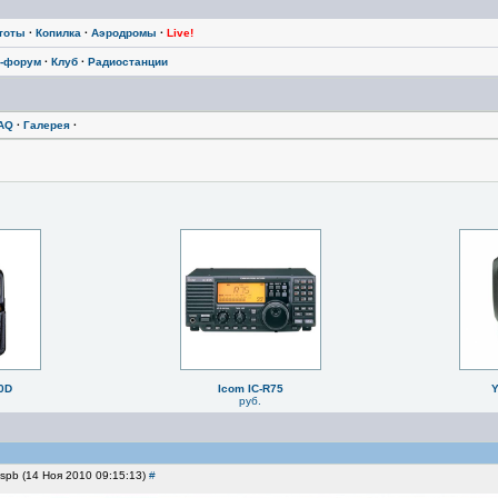
тоты
·
Копилка
·
Аэродромы
·
Live!
-форум
·
Клуб
·
Радиостанции
AQ
·
Галерея
·
0D
Icom IC-R75
Y
руб.
mspb (14 Ноя 2010 09:15:13)
#