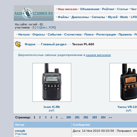
·
Наш магазин
·
Объявления
·
Рейтинг
·
Статьи
·
Час
·
Файлы
·
Диапазоны
·
Сигналы
·
Музей
·
Mods
·
LPD
На сайте: гостей - 62,
участников - 2 [
СЦБист
,
XOR
]
·
Начало
·
Опросы
·
События
·
Статистика
·
Поиск
·
Регистрация
·
Правила
·
F
Форум
—›
Главный раздел
—›
Tecsun PL-660
Широкополосные связные радиоприемники в
нашем магазине
Icom IC-R6
Yaesu VR-12
руб.
руб.
Страница:
...
»»
1
2
3
4
5
280
281
282
283
284
Автор
Сообщение
vmspb
Дата: 14 Ноя 2010 00:03:56 · Поправил: v
Участник