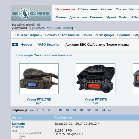
·
Наш магазин
·
Объявления
·
Рейтинг
·
Статьи
·
Част
·
Файлы
·
Диапазоны
·
Сигналы
·
Музей
·
Mods
·
LPD-
На сайте: гостей - 67,
участников - 4 [
killer258
,
XOR
,
GUS
,
John79
]
·
Начало
·
Опросы
·
События
·
Статистика
·
Поиск
·
Регистрация
·
Правила
·
FA
Форум
—›
NATO Scanner
—›
Авиация ВВС США в зоне Тихого океана
Трансиверы
Yaesu
в нашем магазине
Yaesu FT-817ND
Yaesu FT-857D
руб.
руб.
Страница:
««
...
»»
1
2
3
48
49
50
51
52
53
54
Автор
Сообщение
Mamadu
Дата: 20 Сен 2017 22:20:13
#
Участник
11282, SFO
Rats75, NavyPJ801.