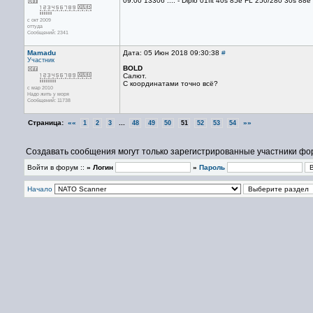
09.00 13306 .... - Diplo 01flt 40s 85e FL 250/280 30s 8
с окт 2009
оттуда
Сообщений: 2341
Mamadu
Дата: 05 Июн 2018 09:30:38
#
Участник
BOLD
Салют.
С координатами точно всё?
с мар 2010
Надо жить у моря
Сообщений: 11738
Страница:
««
...
»»
1
2
3
48
49
50
51
52
53
54
Создавать сообщения могут только зарегистрированные участники фо
Войти в форум ::
» Логин
»
Пароль
Начало