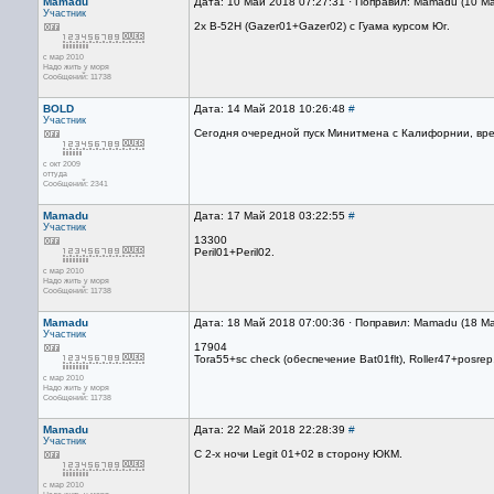
Mamadu
Дата: 10 Май 2018 07:27:31 · Поправил: Mamadu (10 М
Участник
2x B-52H (Gazer01+Gazer02) с Гуама курсом Юг.
с мар 2010
Надо жить у моря
Сообщений: 11738
BOLD
Дата: 14 Май 2018 10:26:48
#
Участник
Сегодня очередной пуск Минитмена с Калифорнии, время
с окт 2009
оттуда
Сообщений: 2341
Mamadu
Дата: 17 Май 2018 03:22:55
#
Участник
13300
Peril01+Peril02.
с мар 2010
Надо жить у моря
Сообщений: 11738
Mamadu
Дата: 18 Май 2018 07:00:36 · Поправил: Mamadu (18 М
Участник
17904
Tora55+sc check (обеспечение Bat01flt), Roller47+posre
с мар 2010
Надо жить у моря
Сообщений: 11738
Mamadu
Дата: 22 Май 2018 22:28:39
#
Участник
С 2-х ночи Legit 01+02 в сторону ЮКМ.
с мар 2010