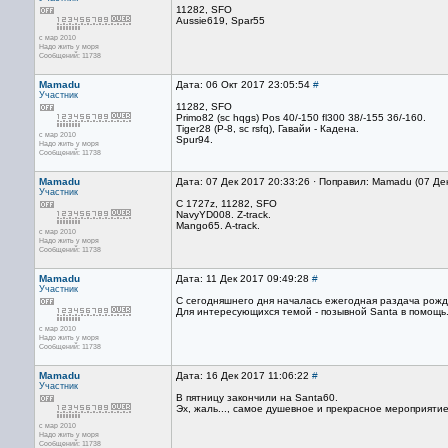
11282, SFO
Aussie619, Spar55
с мар 2010
Надо жить у моря
Сообщений: 11738
Mamadu
Дата: 06 Окт 2017 23:05:54
#
Участник
11282, SFO
Primo82 (sc hqgs) Pos 40/-150 fl300 38/-155 36/-160.
Tiger28 (P-8, sc rsfq), Гавайи - Кадена.
с мар 2010
Spur94.
Надо жить у моря
Сообщений: 11738
Mamadu
Дата: 07 Дек 2017 20:33:26 · Поправил: Mamadu (07 Де
Участник
C 1727z, 11282, SFO
NavyYD008. Z-track.
Mango65. A-track.
с мар 2010
Надо жить у моря
Сообщений: 11738
Mamadu
Дата: 11 Дек 2017 09:49:28
#
Участник
С сегодняшнего дня началась ежегодная раздача рожде
Для интересующихся темой - позывной Santa в помощь
с мар 2010
Надо жить у моря
Сообщений: 11738
Mamadu
Дата: 16 Дек 2017 11:06:22
#
Участник
В пятницу закончили на Santa60.
Эх, жаль..., самое душевное и прекрасное мероприятие
с мар 2010
Надо жить у моря
Сообщений: 11738