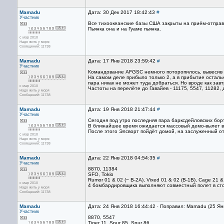
Mamadu
Дата: 30 Дек 2017 18:42:43
#
Участник
Все тихоокеанские базы США закрыты на приём-отправк
Пьянка она и на Гуаме пьянка.
с мар 2010
Надо жить у моря
Сообщений: 11738
Mamadu
Дата: 17 Янв 2018 23:59:42
#
Участник
Командование AFGSC немного поторопилось, вывесив о
На самом деле прибыло только 2, а в прибытие остал
пара никак не может туда добраться. Но вроде как завт
с мар 2010
Частоты на перелёте до Гавайев - 11175, 5547, 11282
Надо жить у моря
Сообщений: 11738
Mamadu
Дата: 19 Янв 2018 21:47:44
#
Участник
Сегодня под утро последняя пара барксдейловских бор
В ближайшее время ожидается массовый демо-вылет в
После этого Элсворт пойдёт домой, на заслуженный о
с мар 2010
Надо жить у моря
Сообщений: 11738
Mamadu
Дата: 22 Янв 2018 04:54:35
#
Участник
8870, 11384
SFO, Tokio
Rumor 01 & 02 (~ B-2A), Vixed 01 & 02 (B-1B), Cage 21 &
с мар 2010
4 бомбардировщика выполняют совместный полет в ст
Надо жить у моря
Сообщений: 11738
Mamadu
Дата: 24 Янв 2018 16:44:42 · Поправил: Mamadu (25 Ян
Участник
8870, 5547
Tiger 11, Spur 85, Spur 86.