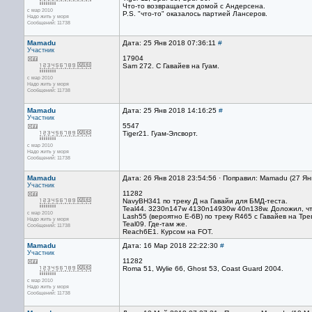
Что-то возвращается домой с Андерсена.
с мар 2010
P.S. "что-то" оказалось партией Лансеров.
Надо жить у моря
Сообщений: 11738
Mamadu
Дата: 25 Янв 2018 07:36:11
#
Участник
17904
Sam 272. С Гавайев на Гуам.
с мар 2010
Надо жить у моря
Сообщений: 11738
Mamadu
Дата: 25 Янв 2018 14:16:25
#
Участник
5547
Tiger21. Гуам-Элсворт.
с мар 2010
Надо жить у моря
Сообщений: 11738
Mamadu
Дата: 26 Янв 2018 23:54:56 · Поправил: Mamadu (27 Ян
Участник
11282
NavyBH341 по треку Д на Гавайи для БМД-теста.
Teal44. 3230n147w 4130n14930w 40n138w. Доложил, что 
с мар 2010
Lash55 (вероятно Е-6В) по треку R465 с Гавайев на Тре
Надо жить у моря
Teal09. Где-там же.
Сообщений: 11738
Reach6E1. Курсом на FOT.
Mamadu
Дата: 16 Мар 2018 22:22:30
#
Участник
11282
Roma 51, Wylie 66, Ghost 53, Coast Guard 2004.
с мар 2010
Надо жить у моря
Сообщений: 11738