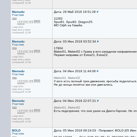
Надо жить у моря
Сообщений: 11738
Mamadu
Дата: 29 Май 2018 19:51:28
#
Участник
11282
Spur81, Spur82, Dragon25.
МО США на Гавайи.
с мар 2010
Надо жить у моря
Сообщений: 11738
Mamadu
Дата: 03 Июн 2018 03:52:34
#
Участник
17904
Maker01, Maker02 с Гуама в юго-западном направлении
Первая заправка от Extra21, Extra22.
с мар 2010
Надо жить у моря
Сообщений: 11738
Mamadu
Дата: 04 Июн 2018 11:44:08
#
Участник
Maker01, Maker02
У кого есть полный трек движения, просьба поделиться.
Не до конца понятно как они двигались.
с мар 2010
Надо жить у моря
Сообщений: 11738
Mamadu
Дата: 04 Июн 2018 22:07:21
#
Участник
Maker01, Maker02
Есть подозрения, что они ушли на Диего-Гарсию. Но эт
с мар 2010
Надо жить у моря
Сообщений: 11738
BOLD
Дата: 05 Июн 2018 09:24:03 · Поправил: BOLD (05 Июн
Участник