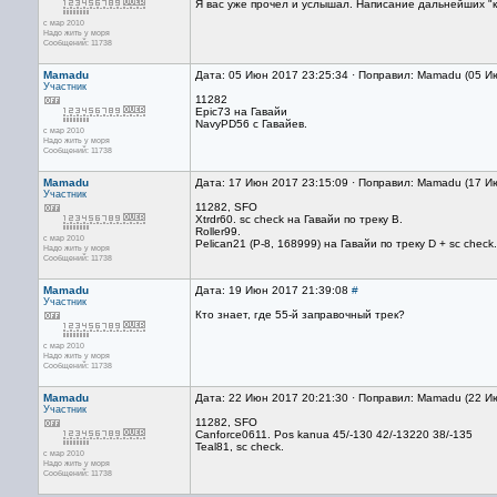
Я вас уже прочел и услышал. Написание дальнейших "
с мар 2010
Надо жить у моря
Сообщений: 11738
Mamadu
Дата: 05 Июн 2017 23:25:34 · Поправил: Mamadu (05 И
Участник
11282
Epic73 на Гавайи
NavyPD56 c Гавайев.
с мар 2010
Надо жить у моря
Сообщений: 11738
Mamadu
Дата: 17 Июн 2017 23:15:09 · Поправил: Mamadu (17 И
Участник
11282, SFO
Xtrdr60. sc check на Гавайи по треку В.
Roller99.
с мар 2010
Pelican21 (P-8, 168999) на Гавайи по треку D + sc check.
Надо жить у моря
Сообщений: 11738
Mamadu
Дата: 19 Июн 2017 21:39:08
#
Участник
Кто знает, где 55-й заправочный трек?
с мар 2010
Надо жить у моря
Сообщений: 11738
Mamadu
Дата: 22 Июн 2017 20:21:30 · Поправил: Mamadu (22 И
Участник
11282, SFO
Canforce0611. Pos kanua 45/-130 42/-13220 38/-135
Teal81, sc check.
с мар 2010
Надо жить у моря
Сообщений: 11738