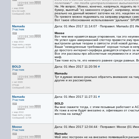
полетами* - то тогда централизованно высылаются
Не. Не вопрос. Можно, конечно, напрячься, поднять по
с мар 2008
бумер, вынятый "из законного отдыха", например, мож
53 и 54 north
реально на данный момент заточен на это, нацелен на 
Сообщений: 2605
По тревоге можно поднимать на заправку рядовых сам
Вот такое обоснование использования "дальних" SPUR
Mamadu
Дата: 01 Июн 2017 11:14:07 · Поправил: Mamadu (01 И
Участник
Moose
Вот чем мне нравятся ваши откровения, так это неуем
Не успел один американский споттер привести ему при
с мар 2010
выстроили целые теории о святости этой новой догмы.
Надо жить у моря
Ваши "немедленные требования" хороши только в непр
Сообщений: 11738
до простого интернет-серфера доводятся открыто за м
Все эти рассказы про абсолютные неуязвимости и этал
миф.
Там тоже есть те, кто немного равнее среди равных. В
BOLD
Дата: 01 Июн 2017 11:20:56
#
Участник
Mamadu
Тут я думаю можно реально обратить внимание на таку
другие и их рассмотрим.
с окт 2009
оттуда
Сообщений: 2341
Mamadu
Дата: 01 Июн 2017 11:27:31
#
Участник
BOLD
Вы мне скажите тогда, с этим позывные работают и АС-
Их тоже в ночи будят внезапно и, офигевших от счасть
с мар 2010
востока на запад?
Надо жить у моря
Сообщений: 11738
Moose
Дата: 01 Июн 2017 12:04:44 · Поправил: Moose (01 Июн
Участник
Mamadu
Мой эпос построен не на внезапно появившейся расши