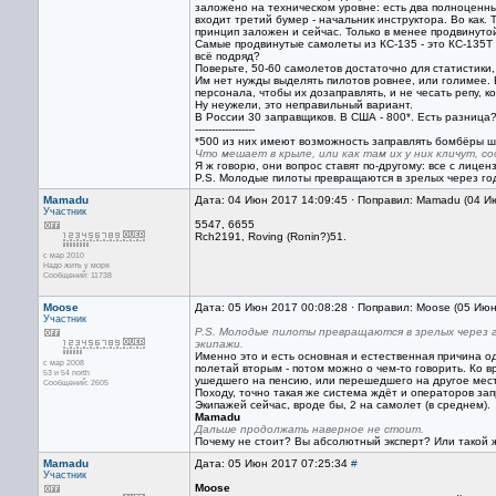
заложено на техническом уровне: есть два полноценны
входит третий бумер - начальник инструктора. Во как.
принцип заложен и сейчас. Только в менее продвинуто
Самые продвинутые самолеты из КС-135 - это КС-135Т
всё подряд?
Поверьте, 50-60 самолетов достаточно для статистики
Им нет нужды выделять пилотов ровнее, или голимее. В
персонала, чтобы их дозаправлять, и не чесать репу, ко
Ну неужели, это неправильный вариант.
В России 30 заправщиков. В США - 800*. Есть разница
------------------
*500 из них имеют возможность заправлять бомбёры шт
Что мешает в крыле, или как там их у них кличут, со
Я ж говорю, они вопрос ставят по-другому: все с лицен
P.S. Молодые пилоты превращаются в зрелых через год
Mamadu
Дата: 04 Июн 2017 14:09:45 · Поправил: Mamadu (04 И
Участник
5547, 6655
Rch2191, Roving (Ronin?)51.
с мар 2010
Надо жить у моря
Сообщений: 11738
Moose
Дата: 05 Июн 2017 00:08:28 · Поправил: Moose (05 Июн
Участник
P.S. Молодые пилоты превращаются в зрелых через г
экипажи.
Именно это и есть основная и естественная причина од
с мар 2008
полетай вторым - потом можно о чем-то говорить. Ко 
53 и 54 north
ушедшего на пенсию, или перешедшего на другое мес
Сообщений: 2605
Походу, точно такая же система ждёт и операторов за
Экипажей сейчас, вроде бы, 2 на самолет (в среднем).
Mamadu
Дальше продолжать наверное не стоит.
Почему не стоит? Вы абсолютный эксперт? Или такой
Mamadu
Дата: 05 Июн 2017 07:25:34
#
Участник
Moose