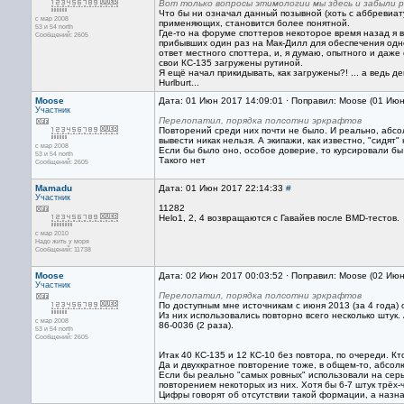
Вот только вопросы этимологии мы здесь и забыли 
Что бы ни означал данный позывной (хоть с аббревиату
с мар 2008
применяющих, становится более понятной.
53 и 54 north
Где-то на форуме споттеров некоторое время назад я 
Сообщений: 2605
прибывших один раз на Мак-Дилл для обеспечения одной 
ответ местного споттера, и, я думаю, опытного и даж
свои КС-135 загружены рутиной.
Я ещё начал прикидывать, как загружены?! ... а ведь 
Hurlburt...
Moose
Дата: 01 Июн 2017 14:09:01 · Поправил: Moose (01 Ию
Участник
Перелопатил, порядка полсотни эркрафтов
Повторений среди них почти не было. И реально, абс
вывести никак нельзя. А экипажи, как известно, "сидят
с мар 2008
Если бы было оно, особое доверие, то курсировали бы 
53 и 54 north
Такого нет
Сообщений: 2605
Mamadu
Дата: 01 Июн 2017 22:14:33
#
Участник
11282
Helo1, 2, 4 возвращаются с Гавайев после BMD-тестов.
с мар 2010
Надо жить у моря
Сообщений: 11738
Moose
Дата: 02 Июн 2017 00:03:52 · Поправил: Moose (02 Ию
Участник
Перелопатил, порядка полсотни эркрафтов
По доступным мне источникам с июня 2013 (за 4 года)
Из них использовались повторно всего несколько штук. А
с мар 2008
86-0036 (2 раза).
53 и 54 north
Сообщений: 2605
Итак 40 КС-135 и 12 КС-10 без повтора, по очереди. Кт
Да и двухкратное повторение тоже, в общем-то, абсолю
Если бы реально "самых ровных" использовали на сер
повторением некоторых из них. Хотя бы 6-7 штук трёх-ч
Цифры говорят об отсутствии такой формации, а назна