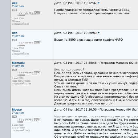
яяя
Дата: 02 Июн 2017 19:12:37
#
Участник
Парни,подскажите принадлежность частоты 8881
В шумах слышно очень,но трафик идет голосовой
с фев 2003
Москва
Сообщений: 939
яяя
Дата: 02 Июн 2017 19:20:53
#
Участник
Выше на 8890 атис наш,а ниже трафик НАТО
с фев 2003
Москва
Сообщений: 939
Mamadu
Дата: 02 Июн 2017 23:35:46 · Поправил: Mamadu (02 И
Участник
Кто из них ровнее?
Ровнее тот, кого из этого, довольно немногочисленного 
Вы мыслите категориями советского военного люфтваф
с мар 2010
ночью, в сложные ГМУ.
Надо жить у моря
Что мешает в крыле, или как там их у них кличут, соде
Сообщений: 11738
Ответ - ничего.
Если бы вы имели хотя бы малейшее представление о т
мероприятия, так и все виды их всестороннего обеспе
Из этих по факту 45 (отброшены повторяющиеся) бортов
всего 12. И эти 12 в год! обеспечивали и Е-4, и бомбо
Дальше продолжать наверное не стоит.
Moose
Дата: 04 Июн 2017 01:29:56 · Поправил: Moose (04 Ию
Участник
Что мешает в крыле, или как там их у них кличут, со
В пентагонах не бывал. Даже на Барксдейле. Но стремн
бытность САК за такие слова закидали бы фуражками 
с мар 2008
нынешние времена отличаются от тех?! ... и, что, у б
53 и 54 north
одинаково. И дабы не ошибиться в выборе "ровнейших 
Сообщений: 2605
цимус войск. Дабы не выбирать (как положено в бардаке
Об отсутствии какой-то градации на слабых и сильных