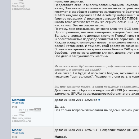
неплохом анализе.
с мар 2008
Представьте себе, я анализировал SPURы по номерам 
53 и 54 north
назад. Там оказались машины совсем не из заправочны
Сообщений: 2605
постулат о всеобщем равенстве заправочного братства
КС-135 каждого курсанта USAF Academy, выбравшего з
(вернее продолжить) реальные заправки ВСЕХ ТИПОВ с
школа тоже отличается такой же серьёзностью. Вы нед
нас на них. Это не совсем верно.
Поэтому, я не отказываюсь от своих слов, что ВСЕ за
Просто реально, местное авиакрыло, которое было наз
Банально, экипаж не допущен к полету. Первый пилот н
С боеготовностью подразделения там всё серьёзно. Эт
Каждая эскадрилья получая новые типы самолетов на с
боевой готовности. И там есть свой реестр по возмож
В советские времена во время жизни былого САК при 
бомберы - это не мега-сложно для них, десятки лет отрабо
Всё дело в загруженности местных.
Их тоже в ночи будят внезапно и, офигевших от сча
восток и с востока на запад?
Я же писал. Не будят. А посылают бодрых, активных, в
посылают "центральных". Главное, что они есть, в хор
Вы мне скажите тогда, с этим позывные работают и
Действительно. Одна из эскадрилий АС-130 (на четверк
замечено, SPURы из заправщиков избегают этого диа
Mamadu
Дата: 01 Июн 2017 12:24:45
#
Участник
Да, да.
Вот только вопросы этимологии мы здесь и забыли рас
с мар 2010
Надо жить у моря
Сообщений: 11738
Moose
Дата: 01 Июн 2017 12:57:31 · Поправил: Moose (01 Ию
Участник
Mamadu