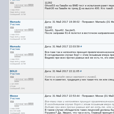
11282
Ghost53 на Гавайи на BMD тест и испытания ракет пере
Flash30 на Гавайи по треку Д на высоте 400. Кто такой 
с мар 2010
Надо жить у моря
Сообщений: 11738
Mamadu
Дата: 31 Май 2017 19:38:02 · Поправил: Mamadu (31 М
Участник
11282
Spur61, Spur62, Secdef1.
После заправки 61-й полетел в восточном направлении, 6
с мар 2010
Надо жить у моря
Сообщений: 11738
Mamadu
Дата: 31 Май 2017 22:03:59
#
Участник
Все-таки так и непонятен принцип привлечения-назнач
В сегодняшнем случае борт с этим позывным вчера приш
Видимо при всех прочих равных всё же есть те, кто им
с мар 2010
Надо жить у моря
Сообщений: 11738
BOLD
Дата: 31 Май 2017 22:11:05
#
Участник
Хотя на западе своих хватает с лихвой.
Как то я заметил, традиция у них такая что ли или сп
с окт 2009
оттуда
Сообщений: 2341
Moose
Дата: 31 Май 2017 22:53:44 · Поправил: Moose (31 Май
Участник
Все-таки так и непонятен принцип привлечения-назн
В сегодняшнем случае борт с этим позывным вчера пр
Видимо при всех прочих равных всё же есть те, кто и
с мар 2008
В таком случае обладатели таких лицензий должны б
53 и 54 north
Разумно? Да. Уверен, что так и есть. Главный принцип
Сообщений: 2605