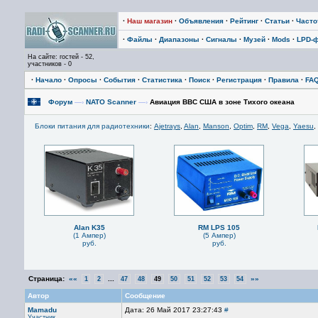
·
Наш магазин
·
Объявления
·
Рейтинг
·
Статьи
·
Част
·
Файлы
·
Диапазоны
·
Сигналы
·
Музей
·
Mods
·
LPD-
На сайте: гостей - 52,
участников - 0
·
Начало
·
Опросы
·
События
·
Статистика
·
Поиск
·
Регистрация
·
Правила
·
FA
Форум
—›
NATO Scanner
—›
Авиация ВВС США в зоне Тихого океана
Блоки питания для радиотехники
:
Ajetrays
,
Alan
,
Manson
,
Optim
,
RM
,
Vega
,
Yaesu
,
Alan K35
RM LPS 105
(1 Ампер)
(5 Ампер)
руб.
руб.
Страница:
««
...
»»
1
2
47
48
49
50
51
52
53
54
Автор
Сообщение
Mamadu
Дата: 26 Май 2017 23:27:43
#
Участник