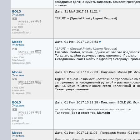
эскадрилья должна суметь заправить самолет президент
топливо.
BOLD
Дата: 31 Май 2017 23:31:21
#
Участник
"SPUR" = (Special Priority Urgent Request)
с окт 2009
оттуда
Сообщений: 2341
Moose
Дата: 01 Июн 2017 10:08:54
#
Участник
"SPUR" = (Special Priority Urgent Request)
Спасибо. Скобки, похоже, одначают, что это предполо
Тогда это крайне разумное предположение. Реально.
с мар 2008
Сегодняшний полет майти-51(флайт) в сторону Европы о
53 и 54 north
Сообщений: 2605
Moose
Дата: 01 Июн 2017 10:22:33 · Поправил: Moose (01 Июн
Участник
Urgent Request - означает неотложное требование по 
загруженности повседневной рутиной и распланирован
данный момент. Этим и обьясняется "нелогичный" и "
с мар 2008
Такое предположение.
53 и 54 north
Сообщений: 2605
BOLD
Дата: 01 Июн 2017 10:32:28 · Поправил: BOLD (01 Июн
Участник
то тогда централизованно высылаются юниты
Так точно! Вот и ответ тов.
Mamadu
с окт 2009
оттуда
Сообщений: 2341
Moose
Дата: 01 Июн 2017 11:11:05 · Поправил: Moose (01 Июн
Участник
Если его в данный момент не могут обеспечить мест