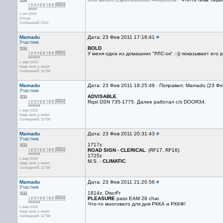
с окт 2009
оттуда
Сообщений: 2341
Mamadu
Дата: 23 Фев 2011 17:16:41
#
Участник
BOLD
У меня одна из домашних "РЛС-ок" :-)) показывает его 
с мар 2010
Надо жить у моря
Сообщений: 11738
Mamadu
Дата: 23 Фев 2011 18:25:49 · Поправил: Mamadu (23 Фе
Участник
ADVISABLE
.
Rqst DSN 735-1775. Далее работал с/s DOOR34.
с мар 2010
Надо жить у моря
Сообщений: 11738
Mamadu
Дата: 23 Фев 2011 20:31:43
#
Участник
1717z
ROAD SIGN - CLERICAL
. (RF17, RF16).
1725z
с мар 2010
M.S. -
CLIMATIC
.
Надо жить у моря
Сообщений: 11738
Mamadu
Дата: 23 Фев 2011 21:20:56
#
Участник
1814z, DiscrFr
PLEASURE
pass EAM 28 char.
Что-то многовато для дня РККА и РККФ!
с мар 2010
Надо жить у моря
Сообщений: 11738