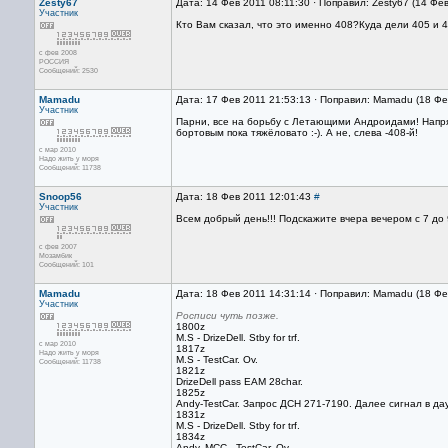
Zesty67
Дата: 14 Фев 2011 08:11:30 · Поправил: Zesty67 (14 Фе
Участник
Кто Вам сказaл, что это именно 408?Куда дели 405 и 
с фев 2008
РОССИЯ
Сообщений: 2530
Mamadu
Дата: 17 Фев 2011 21:53:13 · Поправил: Mamadu (18 Фе
Участник
Парни, все на борьбу с Летающими Андроидами! Напряг н
бортовым пока тяжёловато :-). А не, слева -408-й!
с мар 2010
Надо жить у моря
Сообщений: 11738
Snoop56
Дата: 18 Фев 2011 12:01:43
#
Участник
Всем добрый день!!! Подскажите вчера вечером с 7 до
с фев 2007
Мозамбик
Сообщений: 101
Mamadu
Дата: 18 Фев 2011 14:31:14 · Поправил: Mamadu (18 Фе
Участник
Росписи чуть позже.
1800z
M.S - DrizeDell. Stby for trf.
с мар 2010
1817z
Надо жить у моря
M.S - TestCar. Ov.
Сообщений: 11738
1821z
DrizeDell pass EAM 28char.
1825z
Andy-TestCar. Запрос ДСН 271-7190. Далее сигнал в даун
1831z
M.S - DrizeDell. Stby for trf.
1834z
Andy, MCC - TestCar. Ov.