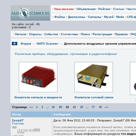
·
Наш магазин
·
Объявления
·
Рейтинг
·
Статьи
·
Част
·
Файлы
·
Диапазоны
·
Сигналы
·
Музей
·
Mods
·
LPD-
На сайте: гостей - 60,
участников - 0
·
Начало
·
Опросы
·
События
·
Статистика
·
Поиск
·
Регистрация
·
Правила
·
FA
Форум
—›
NATO Scanner
—›
Деятельность воздушных органов управлени
Различные приборы, оборудование, спутниковые и радиотелефоны!
Усилители сигнала и мощности
Усилители сотовой связи
Страница:
««
...
...
»»
1
2
19
20
21
22
23
77
78
Автор
Сообщение
Zesty67
Дата: 06 Фев 2011 13:46:03 · Поправил: Zesty67 (06 Фе
Участник
Если рассматривать название данной ветки, опять же
организация таковой, а раз так, то это понятие, ес
информации.
Ваша информация из раздела
что видно
с фев 2008