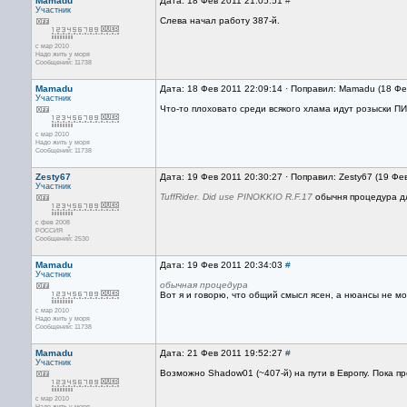
Mamadu
Дата: 18 Фев 2011 21:05:51
#
Участник
Слева начал работу 387-й.
с мар 2010
Надо жить у моря
Сообщений: 11738
Mamadu
Дата: 18 Фев 2011 22:09:14 · Поправил: Mamadu (18 Фе
Участник
Что-то плоховато среди всякого хлама идут розыски ПИ
с мар 2010
Надо жить у моря
Сообщений: 11738
Zesty67
Дата: 19 Фев 2011 20:30:27 · Поправил: Zesty67 (19 Фе
Участник
TuffRider. Did use PINOKKIO R.F.17
обычня процедура дл
с фев 2008
РОССИЯ
Сообщений: 2530
Mamadu
Дата: 19 Фев 2011 20:34:03
#
Участник
обычная процедура
Вот я и говорю, что общий смысл ясен, а нюансы не могу
с мар 2010
Надо жить у моря
Сообщений: 11738
Mamadu
Дата: 21 Фев 2011 19:52:27
#
Участник
Возможно Shadow01 (~407-й) на пути в Европу. Пока пре
с мар 2010
Надо жить у моря