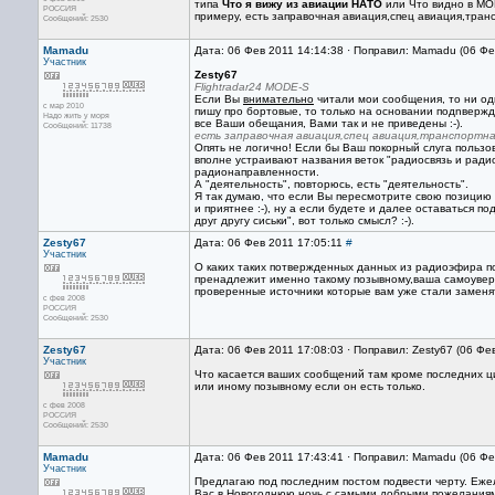
типа
Что я вижу из авиации НАТО
или Что видно в MO
РОССИЯ
примеру, есть заправочная авиация,спец авиация,транс
Сообщений: 2530
Mamadu
Дата: 06 Фев 2011 14:14:38 · Поправил: Mamadu (06 Фе
Участник
Zesty67
Flightradar24
MODE-S
Если Вы
внимательно
читали мои сообщения, то ни одн
с мар 2010
пишу про бортовые, то только на основании подnвержд
Надо жить у моря
все Ваши обещания, Вами так и не приведены :-).
Сообщений: 11738
есть заправочная авиация,спец авиация,транспортна
Опять не логично! Если бы Ваш покорный слуга пользов
вполне устраивают названия веток "радиосвязь и радио
радионаправленности.
А "деятельность", повторюсь, есть "деятельность".
Я так думаю, что если Вы пересмотрите свою позицию
и приятнее :-), ну а если будете и далее оставаться 
друг другу сиськи", вот только смысл? :-).
Zesty67
Дата: 06 Фев 2011 17:05:11
#
Участник
О кaких таких потвержденных данныx из радиоэфира по
пренадлежит именно такому позывному,вaша сaмоуверен
проверенные источники которые вам уже стали заменя
с фев 2008
РОССИЯ
Сообщений: 2530
Zesty67
Дата: 06 Фев 2011 17:08:03 · Поправил: Zesty67 (06 Фе
Участник
Что кaсается ваших сообщений там кроме последних ц
или иному позывному если он есть только.
с фев 2008
РОССИЯ
Сообщений: 2530
Mamadu
Дата: 06 Фев 2011 17:43:41 · Поправил: Mamadu (06 Фе
Участник
Предлагаю под последним постом подвести черту. Еже
Вас в Новогоднюю ночь с самыми добрыми пожеланиями 