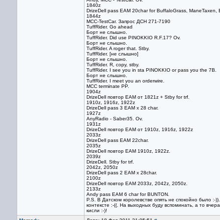
1840z
DrizeDell pass EAM 20char for BuffaloGrass, ManeTaxen,
1844z
MCC-TestCar. Запрос ДСН 271-7190
TuffRider. Go ahead
Борт не слышно.
TuffRider. Did use PINOKKIO R.F.17? Ov.
Борт не слышно.
TuffRider. A roger that. Stby.
TuffRider. [не слышно]
Борт не слышно.
TuffRider. R, copy, stby.
TuffRider. I see you in sta PINOKKIO or pass you the 7B.
Борт не слышно.
TuffRider. I meet you an orderwire.
MCC terminate PP.
1904z
DrizeDell повтор ЕАМ от 1821z + Stby for trf.
1910z, 1916z, 1922z
DrizeDell pass 3 EAM x 28 char.
1927z
AnyRadio - Saber35. Ov.
1931z
DrizeDell повтор ЕАМ от 1910z, 1916z, 1922z
2033z
DrizeDell pass EAM 22char.
2035z
DrizeDell повтор ЕАМ 1910z, 1922z.
2039z
DrizeDell. Stby for trf.
2042z, 2050z
DrizeDell pass 2 EAM x 28char.
2100z
DrizeDell повтор ЕАМ 2033z, 2042z, 2050z.
2133z
Andy pass EAM 6 char for BUNTON.
P.S. В Датском королевстве опять не спокойно было :-))
контексте :-((. На выходных буду вспоминать, а то вчер
кисли :-)!