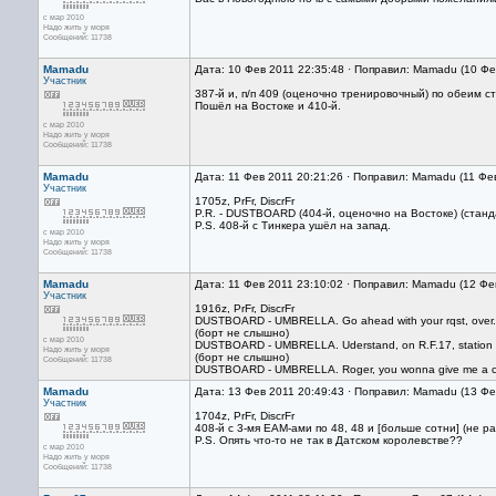
с мар 2010
Надо жить у моря
Сообщений: 11738
Mamadu
Дата: 10 Фев 2011 22:35:48 · Поправил: Mamadu (10 Фе
Участник
387-й и, п/п 409 (оценочно тренировочный) по обеим с
Пошёл на Востоке и 410-й.
с мар 2010
Надо жить у моря
Сообщений: 11738
Mamadu
Дата: 11 Фев 2011 20:21:26 · Поправил: Mamadu (11 Фе
Участник
1705z, PrFr, DiscrFr
P.R. - DUSTBOARD (404-й, оценочно на Востоке) (станд
P.S. 408-й с Тинкера ушёл на запад.
с мар 2010
Надо жить у моря
Сообщений: 11738
Mamadu
Дата: 11 Фев 2011 23:10:02 · Поправил: Mamadu (12 Фе
Участник
1916z, PrFr, DiscrFr
DUSTBOARD - UMBRELLA. Go ahead with your rqst, over.
(борт не слышно)
с мар 2010
DUSTBOARD - UMBRELLA. Uderstand, on R.F.17, station [Bea
Надо жить у моря
(борт не слышно)
Сообщений: 11738
DUSTBOARD - UMBRELLA. Roger, you wonna give me a cal
Mamadu
Дата: 13 Фев 2011 20:49:43 · Поправил: Mamadu (13 Фе
Участник
1704z, PrFr, DiscrFr
408-й с 3-мя ЕАМ-ами по 48, 48 и [больше сотни] (не рассл
P.S. Опять что-то не так в Датском королевстве??
с мар 2010
Надо жить у моря
Сообщений: 11738