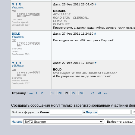
M_I_R
Дата: 23 Фев 2011 23:04:45
#
Участник
MAMADU
ADVISABLE.
ROAD SIGN - CLERICAL.
с окт 2009
CLIMATIC.
From the Internet.
PLEASURE
Сообщений: 2017
Приветствую, а записи куда-нибудь скиньте, если есть 
BOLD
Дата: 27 Фев 2011 11:24:19
#
Участник
Кто в курсе че это 407 застрял в Европе?
с окт 2009
оттуда
Сообщений: 2341
M_I_R
Дата: 27 Фев 2011 17:18:49
#
Участник
BOLD
Кто в курсе че это 407 застрял в Европе?
А Вы уверены, что он до этих пор там?
с окт 2009
From the Internet.
Сообщений: 2017
Страница:
««
...
...
»»
1
2
19
20
21
22
23
77
78
Создавать сообщения могут только зарегистрированные участники фо
Войти в форум ::
» Логин
»
Пароль
Начало