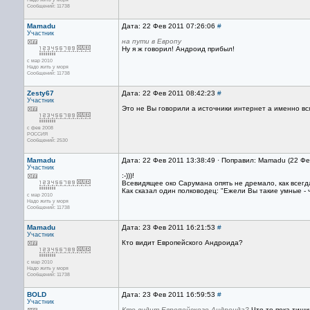
Сообщений: 11738
Mamadu
Дата: 22 Фев 2011 07:26:06
#
Участник
на пути в Европу
Ну я ж говорил! Андроид прибыл!
с мар 2010
Надо жить у моря
Сообщений: 11738
Zesty67
Дата: 22 Фев 2011 08:42:23
#
Участник
Это не Вы говорили а источники интернет а именно в
с фев 2008
РОССИЯ
Сообщений: 2530
Mamadu
Дата: 22 Фев 2011 13:38:49 · Поправил: Mamadu (22 Фе
Участник
:-)))!
Всевидящее око Сарумана опять не дремало, как всегд
Как сказал один полководец: "Ежели Вы такие умные - ч
с мар 2010
Надо жить у моря
Сообщений: 11738
Mamadu
Дата: 23 Фев 2011 16:21:53
#
Участник
Кто видит Европейского Андроида?
с мар 2010
Надо жить у моря
Сообщений: 11738
BOLD
Дата: 23 Фев 2011 16:59:53
#
Участник
Кто видит Европейского Андроида?
Что-то пока тиши