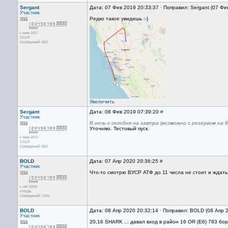
Sergant
Дата: 07 Фев 2019 20:33:37 · Поправил: Sergant (07 Фе
Участник
Редко такое увидишь :-)
с мая 2017
CCCP
Сообщений: 552
Увеличить
Sergant
Дата: 08 Фев 2019 07:39:20
#
Участник
В ночь с сегодня на завтра (возможно с резервом на 
Уточняю. Тестовый пуск.
с мая 2017
CCCP
Сообщений: 552
BOLD
Дата: 07 Апр 2020 20:36:25
#
Участник
Что-то смотрю ВУСР АТФ до 11 числа не стоит и ждать
с окт 2009
оттуда
Сообщений: 2341
BOLD
Дата: 08 Апр 2020 20:32:14 · Поправил: BOLD (08 Апр 
Участник
20,16 SHARK ... давал вход в район 16 OR (E6) 783 бор