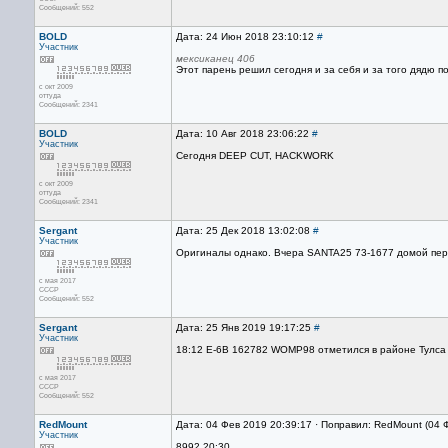
Сообщений: 552
BOLD
Дата: 24 Июн 2018 23:10:12
#
Участник
мексиканец 406
Этот парень решил сегодня и за себя и за того дядю п
с окт 2009
оттуда
Сообщений: 2341
BOLD
Дата: 10 Авг 2018 23:06:22
#
Участник
Сегодня DEEP CUT, HACKWORK
с окт 2009
оттуда
Сообщений: 2341
Sergant
Дата: 25 Дек 2018 13:02:08
#
Участник
Оригиналы однако. Вчера SANTA25 73-1677 домой пере
с мая 2017
CCCP
Сообщений: 552
Sergant
Дата: 25 Янв 2019 19:17:25
#
Участник
18:12 E-6B 162782 WOMP98 отметился в районе Тулса 
с мая 2017
CCCP
Сообщений: 552
RedMount
Дата: 04 Фев 2019 20:39:17 · Поправил: RedMount (04 
Участник
8992 20:30