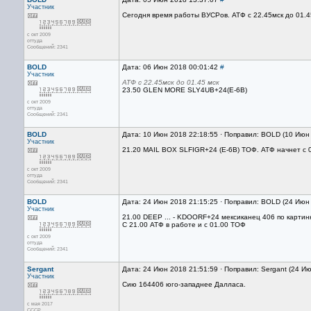
Участник
Сегодня время работы ВУСРов. АТФ с 22.45мск до 01.45
с окт 2009
оттуда
Сообщений: 2341
BOLD
Дата: 06 Июн 2018 00:01:42
#
Участник
АТФ с 22.45мск до 01.45 мск
23.50 GLEN MORE SLY4UB+24(E-6B)
с окт 2009
оттуда
Сообщений: 2341
BOLD
Дата: 10 Июн 2018 22:18:55 · Поправил: BOLD (10 Июн
Участник
21.20 MAIL BOX SLFIGR+24 (E-6B) ТОФ. АТФ начнет с 0
с окт 2009
оттуда
Сообщений: 2341
BOLD
Дата: 24 Июн 2018 21:15:25 · Поправил: BOLD (24 Июн
Участник
21.00 DEEP ... - KDOORF+24 мексиканец 406 по картин
С 21.00 АТФ в работе и с 01.00 ТОФ
с окт 2009
оттуда
Сообщений: 2341
Sergant
Дата: 24 Июн 2018 21:51:59 · Поправил: Sergant (24 И
Участник
Сию 164406 юго-западнее Далласа.
с мая 2017
CCCP