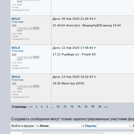
с окт 2009
оттуда
Сообщений: 2341
BOLD
Дата: 09 Апр 2020 21:46:33
#
Участник
21.44 Art show (у/с) - Biography(Е6) выход 18.44
с окт 2009
оттуда
Сообщений: 2341
BOLD
Дата: 12 Апр 2020 17:56:45
#
Участник
17.21 Pupillage у/с - Purple Е6
с окт 2009
оттуда
Сообщений: 2341
BOLD
Дата: 13 Апр 2020 19:02:45
#
Участник
18.30 Black day (ОСК)
с окт 2009
оттуда
Сообщений: 2341
Страница:
««
...
»»
1
2
3
72
73
74
75
76
77
78
Создавать сообщения могут только зарегистрированные участники фо
Войти в форум ::
» Логин
»
Пароль