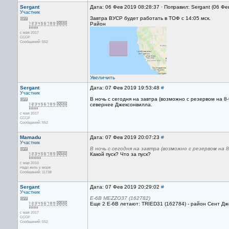
Sergant
Дата: 06 Фев 2019 08:28:37 · Поправил: Sergant (06 Фе
Участник
Завтра ВУСР будет работать в ТОФ с 14:05 мск.
Район
с мая 2017
CCCP
Сообщений: 552
Увеличить
Sergant
Дата: 07 Фев 2019 19:53:48
#
Участник
В ночь с сегодня на завтра (возможно с резервом на 8
севернее Джексонвилла.
с мая 2017
CCCP
Сообщений: 552
Mamadu
Дата: 07 Фев 2019 20:07:23
#
Участник
В ночь с сегодня на завтра (возможно с резервом на 
Какой пуск? Что за пуск?
с мар 2010
Надо жить у моря
Сообщений: 11738
Sergant
Дата: 07 Фев 2019 20:29:02
#
Участник
Е-6В MEZZO37 (162782)
Еще 2 Е-6В летают: TRIED31 (162784) - район Сент Дж
с мая 2017
CCCP
Сообщений: 552