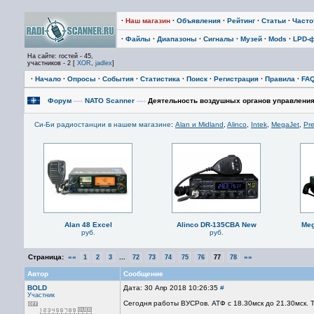
·
Наш магазин
·
Объявления
·
Рейтинг
·
Статьи
·
Част
·
Файлы
·
Диапазоны
·
Сигналы
·
Музей
·
Mods
·
LPD-
На сайте: гостей - 45,
участников - 2 [
XOR
,
jadlex
]
·
Начало
·
Опросы
·
События
·
Статистика
·
Поиск
·
Регистрация
·
Правила
·
FA
Форум
—›
NATO Scanner
—›
Деятельность воздушных органов управлени
Си-Би радиостанции в нашем магазине
:
Alan и Midland
,
Alinco
,
Intek
,
MegaJet
,
Pre
Alan 48 Excel
Alinco DR-135CBA New
Meg
руб.
руб.
Страница:
««
...
»»
1
2
3
72
73
74
75
76
77
78
Автор
Сообщение
BOLD
Дата: 30 Апр 2018 10:26:35
#
Участник
Сегодня работы ВУСРов. АТФ с 18.30мск до 21.30мск. 