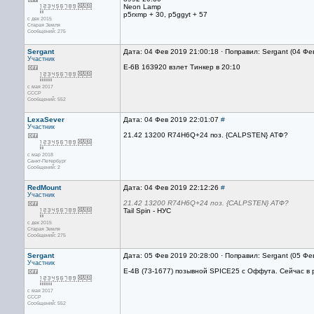
Neon Lamp
p5rxmp + 30, p5ggyt + 57
с дек 2015
Старая Земля
Сообщений: 275
Sergant
Дата: 04 Фев 2019 21:00:18 · Поправил: Sergant (04 Фе
Участник
Е-6В 163920 взлет Тинкер в 20:10
с мая 2017
CCCP
Сообщений: 552
LexaSever
Дата: 04 Фев 2019 22:01:07
#
Участник
21.42 13200 R74H6Q+24 поз. {CALPSTEN} АТФ?
с мар 2018
Санкт-Петербург
Сообщений: 2
RedMount
Дата: 04 Фев 2019 22:12:26
#
Участник
21.42 13200 R74H6Q+24 поз. {CALPSTEN} АТФ?
Tail Spin - НУС
с дек 2015
Старая Земля
Сообщений: 275
Sergant
Дата: 05 Фев 2019 20:28:00 · Поправил: Sergant (05 Фе
Участник
E-4B (73-1677) позывной SPICE25 с Оффута. Сейчас в
с мая 2017
CCCP
Сообщений: 552