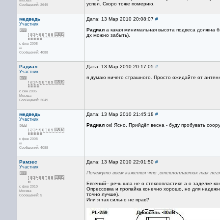
Москва
успел. Скоро тоже померию.
Сообщений: 2649
медведь
Дата: 13 Мар 2010 20:08:07
#
Участник
Радиал
а какая минимальная высота подвеса должна бы
дх можно забыть).
с фев 2008
///
Сообщений: 4088
Радиал
Дата: 13 Мар 2010 20:17:05
#
Участник
я думаю ничего страшного. Просто ожидайте от антен
с сен 2005
Москва
Сообщений: 2649
медведь
Дата: 13 Мар 2010 21:45:18
#
Участник
Радиал
ок! Ясно. Прийдёт весна - буду пробувать соор
с фев 2008
///
Сообщений: 4088
Рамзес
Дата: 13 Мар 2010 22:01:50
#
Участник
Почемуто всем кажется что ,стеклопластик так легко 
Евгений-- речь шла не о стеклопластике а о заделке к
с фев 2010
Опрессовка и пропайка конечно хорошо, но для надежн
Москва
точно лучше).
Сообщений: 5
Или я так сильно не прав?