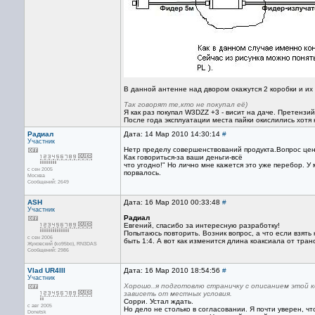
В данной антенне над двором окажутся 2 коробки и их п
Так говорят те,кто не покупал её)
Я как раз покупал W3DZZ +3 - висит на даче. Претенз
После года эксплуатации места пайки окислились хотя 
Радиал
Дата: 14 Мар 2010 14:30:14
#
Участник
Нетр пределу совершенствований продукта.Вопрос цены
Как говориться-за ваши деньги-всё
что угодно!" Но лично мне кажется это уже перебор. У
с сен 2005
порвалось.
Москва
Сообщений: 2649
ASH
Дата: 16 Мар 2010 00:33:48
#
Участник
Радиал
Евгений, спасибо за интересную разработку!
Попытаюсь повторить. Возник вопрос, а что если взят
с сен 2006
быть 1:4. А вот как изменится длина коаксиала от тр
Жуковский (ko95bo), RN3DAS
Сообщений: 2986
Vlad UR4III
Дата: 16 Мар 2010 18:54:56
#
Участник
Хорошо..я подготовлю страничку с описанием этой к
зависеть от местных условия.
Сорри. Устал ждать.
с авг 2005
Но дело не столько в согласовании. Я почти уверен, ч
Donetsk