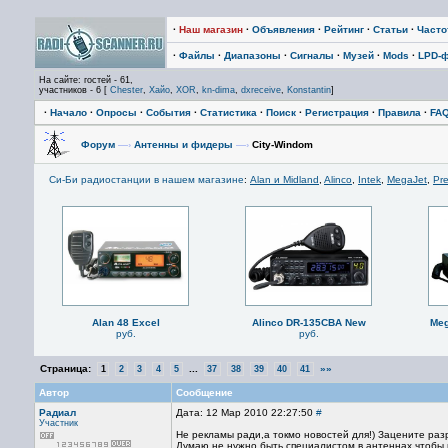
·
Наш магазин
·
Объявления
·
Рейтинг
·
Статьи
·
Част
·
Файлы
·
Диапазоны
·
Сигналы
·
Музей
·
Mods
·
LPD-
На сайте: гостей - 61,
участников - 6 [
Chester
,
Хайо
,
XOR
,
kn-dima
,
dxreceive
,
Konstantin
]
·
Начало
·
Опросы
·
События
·
Статистика
·
Поиск
·
Регистрация
·
Правила
·
FA
Форум
—›
Антенны и фидеры
—›
City-Windom
Си-Би радиостанции в нашем магазине
:
Alan и Midland
,
Alinco
,
Intek
,
MegaJet
,
Pre
Alan 48 Excel
Alinco DR-135CBA New
Meg
руб.
руб.
Страница:
...
»»
1
2
3
4
5
37
38
39
40
41
Автор
Сообщение
Радиал
Дата: 12 Мар 2010 22:27:50
#
Участник
Не рекламы ради,а токмо новостей для!) Зацените ра
Думаю,не нужно быть специалистом в антеннах,чтобы п