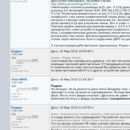
дросселем невозможно. На всякий случай -
Сообщений: 309
http://dl2kq.de/ant/kniga/5231.htm
«Небольшие отличия в размерах (в [3. рис. 5.17а] дип
разница в Z питающей линии (240..300 Ом в [3] и 150
5.17а]. Посмотрим внимательно на рис 5.17а в [3]. Д
синфазного тока линии (симметричный тюнер внизу сдел
питания и к весьма заметному изменению Za. Загляните 
резко меняется Za при излучении линии. Вот и ответ о
Повторю крайне важный для практики вывод п. 3.6.2 и
передачи) без таких устройств подавления синфазного 
Итак, к асимметричному диполю (любому) линия питан
(излучения) тока линии. Для многодиапазонных дипол
только через магнитное поле в сердечнике (ШПТ на дл
А так конструкция действительно оригинальна. Ранее 
Радиал
Дата: 16 Мар 2010 19:55:00
#
Участник
Сорри. Устал ждать.
Счастливый Вы человек,коль думаете ,что всё так легк
помощью чертежей действительно ТУ продукцию,которую
с сен 2005
К сожалению,по тому тексту,ктороый Вы привели,мне т
Москва
не вижу противоречий.И то и другое устройство присутс
Сообщений: 2649
Vlad UR4III
Дата: 16 Мар 2010 21:04:38
#
Участник
Радиал
На пальцах. Из-за разности длин плечь Виндома токи, 
приходят в точку питания не одновременно. Вследстви
с авг 2005
фазе. Из-за этого фидер излучает. Дроссель же давит
Donetsk
(кабелем) антенну и фидер развязывают
гальваничес
Сообщений: 309
Радиал
Дата: 16 Мар 2010 21:25:55
#
Участник
токи, отраженные от его концов и образующие стоя
А откуда взялось это утверждение? На рабочих частота
оказываются в фазе. Из-за этого фидер излучает.
с сен 2005
Что,он внутри излучает?В таких случаях обычно прово
Москва
линией (кабелем) антенну и фидер развязывают галь
Сообщений: 2649
Вообще не понятно какую помощь гальваническая развяз