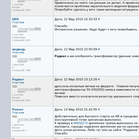
Удивительно,но никто так раньше не делал. А превосх
с сен 2005
исключается проблема параллельного ведения фидера 
Москва
Попробуйте сделать,у кого такая жилищная ситуация,и у
Сообщений: 2649
DEN
Дата: 12 Мар 2010 22:33:33
#
Участник
Спасибо.
Интересное решение. Надо будет к лету попробывать.
с сен 2003
Родина-мать
Сообщений: 8128
медведь
Дата: 12 Мар 2010 22:50:09
#
Участник
Радиал
а как изобразить трансформатор (данные намо
с фев 2008
///
Сообщений: 4088
Радиал
Дата: 12 Мар 2010 23:12:26
#
Участник
дроссель-несколько витков на феррите . Главное-полу
автотрансформатор 50-200(300) омов,в зависимости от 
виткам.
с сен 2005
Повесьте вместо излучателя резистор указаннного со
Москва
Сообщений: 2649
Рамзес
Дата: 13 Мар 2010 01:42:50
#
Участник
Действительно для быстрого старта на КВ в городских 
конструктивной точки зрения как выполнено.
К примеру в
W3DZZ+3
крепление трапов выполнено не о
с фев 2010
маловата, гораздо надежнее крепление как на орехово
Москва
фото узлов антенны. Либо тут или на сайте "Радиала"
Сообщений: 5
Спасибо.