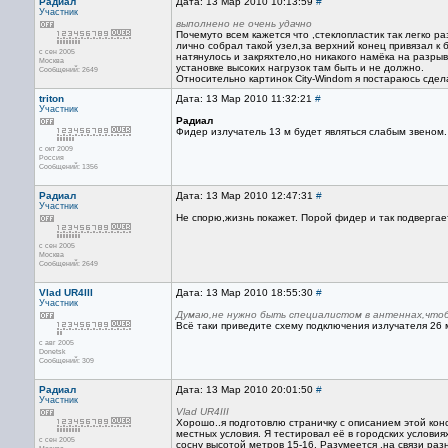
Радиал
Дата: 13 Мар 2010 10:13:59
#
Участник
выполнено не очень удачно
Почемуто всем кажется что ,стеклопластик так легко ра
лично собрал такой узел,за верхний конец привязал к 
с сен 2005
натянулось и закряхтело,но никакого намёка на разры
Москва
установке высоких нагрузок там быть и не должно.
Сообщений: 2649
Относительно картинок City-Windom я постараюсь сдела
triton
Дата: 13 Мар 2010 11:32:21
#
Участник
Радиал
Фидер излучатель 13 м будет являться слабым звеном. 
с окт 2009
Россия
Сообщений: 1356
Радиал
Дата: 13 Мар 2010 12:47:31
#
Участник
Не спорю,жизнь покажет. Порой фидер и так подвергае
с сен 2005
Москва
Сообщений: 2649
Vlad UR4III
Дата: 13 Мар 2010 18:55:30
#
Участник
Думаю,не нужно быть специалистом в антеннах,чтоб
Всё таки приведите схему подключения излучателя 26 
с авг 2005
Donetsk
Сообщений: 309
Радиал
Дата: 13 Мар 2010 20:01:50
#
Участник
Vlad UR4III
Хорошо..я подготовлю страничку с описанием этой конс
местных условия. Я тестировал её в городских условия
с сен 2005
сосну высотой метров 15-16. Разумеется ,на связи ра