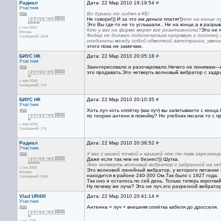
Радиал
Дата: 22 Мар 2010 19:19:54
#
Участник
Во дураки то сидят в КБ!
Не говори!)) И за что им деньги платят!)
что на конце л
Это Вы где-то не то услышали.. Не на конце,а в разры
с сен 2005
Кто у вас на фирме мерял все реактивности?
Это не я
Москва
Фидер не должен подключаться напрямую к полотну
Сообщений: 2649
соединены между собой обмоткой автотранса, умень
этого пока не замечаю.
БИУС НК
Дата: 22 Мар 2010 20:05:18
#
Участник
Заинтересовало и разочаровало.Ничего не понимаю---в
это продавать.Это четверть волновый вибратор с задр
с мая 2008
Сообщений: 174
БИУС НК
Дата: 22 Мар 2010 20:10:35
#
Участник
Хоть луч хоть оплётку (как луч) вы запитываете с кон
по теории антенн в помойку? Но учебник писали то с п
с мая 2008
Сообщений: 174
Радиал
Дата: 22 Мар 2010 20:38:52
#
Участник
У вас с вашей почвой и крышей что то там зарезани
Даже если так,чем не бизнес!)) Шутка.
Это четверть волновый вибратор с задранной на себ
с сен 2005
Это волновой линейный вибратор, у которого питание
Москва
находится в районе 240-300 Ом.Так было с 1927 года.
Сообщений: 2649
Так оно и осталось по сей день. Только теперь коротк
Ну почему же луча? Это не луч,это разрезной вибратор
Vlad UR4III
Дата: 22 Мар 2010 20:41:14
#
Участник
Антенна = луч + внешняя оплётка кабеля до дросселя.
с авг 2005