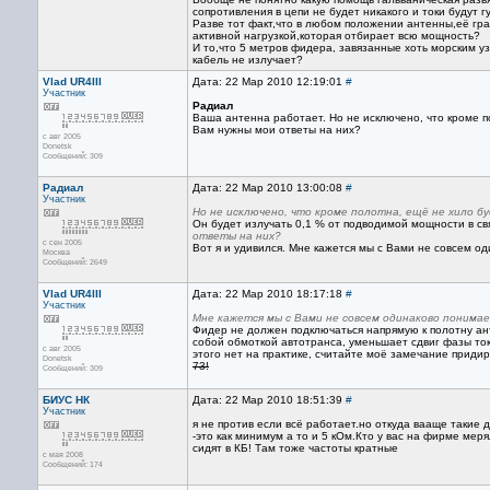
сопротивления в цепи не будет никакого и токи будут гу
Разве тот факт,что в любом положении антенны,её гра
активной нагрузкой,которая отбирает всю мощность?
И то,что 5 метров фидера, завязанные хоть морским уз
кабель не излучает?
Vlad UR4III
Дата: 22 Мар 2010 12:19:01
#
Участник
Радиал
Ваша антенна работает. Но не исключено, что кроме п
Вам нужны мои ответы на них?
с авг 2005
Donetsk
Сообщений: 309
Радиал
Дата: 22 Мар 2010 13:00:08
#
Участник
Но не исключено, что кроме полотна, ещё не хило бу
Он будет излучать 0,1 % от подводимой мощности в св
ответы на них?
с сен 2005
Вот я и удивился. Мне кажется мы с Вами не совсем о
Москва
Сообщений: 2649
Vlad UR4III
Дата: 22 Мар 2010 18:17:18
#
Участник
Мне кажется мы с Вами не совсем одинаково понимае
Фидер не должен подключаться напрямую к полотну ан
собой обмоткой автотранса, уменьшает сдвиг фазы то
с авг 2005
этого нет на практике, считайте моё замечание придир
Donetsk
73!
Сообщений: 309
БИУС НК
Дата: 22 Мар 2010 18:51:39
#
Участник
я не против если всё работает.но откуда вааще такие 
-это как минимум а то и 5 кОм.Кто у вас на фирме ме
сидят в КБ! Там тоже частоты кратные
с мая 2008
Сообщений: 174