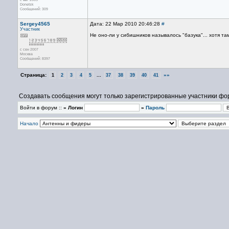
Donetsk
Сообщений: 309
Sergey4565
Дата: 22 Мар 2010 20:46:28
#
Участник
Не оно-ли у сибишников называлось "базука"... хотя т
с сен 2007
Москва
Сообщений: 8397
Страница:
...
»»
1
2
3
4
5
37
38
39
40
41
Создавать сообщения могут только зарегистрированные участники фо
Войти в форум ::
» Логин
»
Пароль
Начало