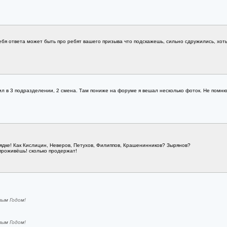
тебя ответа может быть про ребят вашего призыва что подскажешь, сильно сдружились, хоть 
ил в 3 подразделении, 2 смена. Там пониже на форуме я вешал несколько фоток. Не помню
рядке! Как Кислицин, Неверов, Петухов, Филиппов, Крашенинников? Зырянов?
проживёшь! сколько продержат!
ым Годом!
ым Годом!