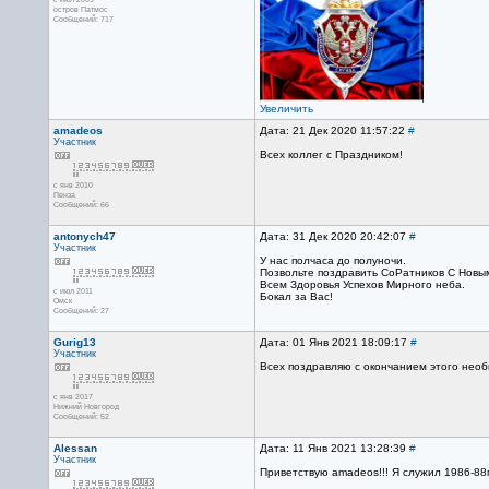
остров Патмос
Сообщений: 717
Увеличить
amadeos
Дата: 21 Дек 2020 11:57:22
#
Участник
Всех коллег с Праздником!
с янв 2010
Пенза
Сообщений: 66
antonych47
Дата: 31 Дек 2020 20:42:07
#
Участник
У нас полчаса до полуночи.
Позвольте поздравить СоРатников С Новы
Всем Здоровья Успехов Мирного неба.
с июл 2011
Бокал за Вас!
Омск
Сообщений: 27
Gurig13
Дата: 01 Янв 2021 18:09:17
#
Участник
Всех поздравляю с окончанием этого необыч
с янв 2017
Нижний Новгород
Сообщений: 52
Alessan
Дата: 11 Янв 2021 13:28:39
#
Участник
Приветствую amadeos!!! Я служил 1986-88г