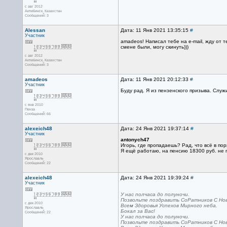
с авг 2012
Актюбинск, Казахстан
Сообщений: 3
Alessan
Дата: 11 Янв 2021 13:35:15
#
Участник
amadeos! Написал тебе на e-mail, жду от 
смене были, могу скинуть)))
с авг 2012
Актюбинск, Казахстан
Сообщений: 3
amadeos
Дата: 11 Янв 2021 20:12:33
#
Участник
Буду рад. Я из пензенского призыва. Служ
с янв 2010
Пенза
Сообщений: 66
alexeich48
Дата: 24 Янв 2021 19:37:14
#
Участник
antonych47
Игорь, где пропадаешь? Рад, что всё в по
Я ещё работаю, на пенсию 18300 руб. не 
с дек 2010
Ярославль
Сообщений: 22
alexeich48
Дата: 24 Янв 2021 19:39:24
#
Участник
У нас полчаса до полуночи.
Позвольте поздравить СоРатников С Нов
с дек 2010
Всем Здоровья Успехов Мирного неба.
Ярославль
Бокал за Вас!
Сообщений: 22
У нас полчаса до полуночи.
Позвольте поздравить СоРатников С Нов