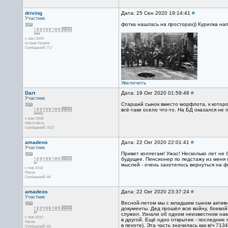
driving
Дата: 25 Сен 2020 19:14:41
#
Участник
фотка нашлась на просторах)) Курилка нап
с июл 2009
остров Патмос
Сообщений: 717
Увеличить
Dart
Дата: 19 Окт 2020 01:59:46
#
Участник
Старший сынок вместо морфлота, к котором
всё-таки осело что-то. На БД оказался не 
с мая 2006
http://vrtp.ru
Сообщений: 3117
amadeos
Дата: 22 Окт 2020 22:01:41
#
Участник
Привет коллегам! Ужас! Несколько лет не
будущее. Пенсионер по педстажу из меня 
мыслей - очень захотелось вернуться на ф
с янв 2010
Пенза
Сообщений: 66
amadeos
Дата: 22 Окт 2020 23:37:24
#
Участник
Весной-летом мы с младшим сыном активно
документы. Дед прошёл всю войну, боевой 
служил. Узнали об одном неизвестном нам
с янв 2010
в другой. Ещё одно открытие - последние
Пенза
в пехоте). Эта часть значилась как в/ч 7
Сообщений: 66