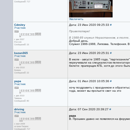
Сообщений: 717
Увеличить
Cdmitry
Дата: 23 Июн 2020 09:25:33
#
Участник
Приветствую!
В 1988-89 служил Нерастанном, в толпе,
с дек 2007
Добрый день.
Россия
Служил 1986-1988, Липовка. Телефония. В
Сообщений: 15
kazan365
Дата: 23 Июн 2020 20:25:31
#
Участник
В июле - августе 1985 года, "партизанили
переучивали на специалистов пеленгаторн
билете: прапорщик КГБ, хотя до этого был
с апр 2010
Казань
Сообщений: 22
papa
Дата: 01 Июл 2020 10:05:36
#
Участник
хочу поздравить с праздником и обратить
года, может вы прольете свет на это
с дек 2010
Тюмень
Сообщений: 80
driving
Дата: 07 Сен 2020 20:39:27
#
Участник
papa
В. Прошкин давно не появлялся на форуме
с июл 2009
остров Патмос
Сообщений: 717