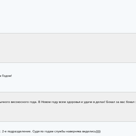
м Годом!
ного високосного года. В Новом году всем здоровья и удачи в делах! Бокал за вас бокал з
. 2-е подразделение. Судя по годам службы наверняка виделись)))))