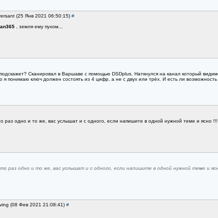
versant (25 Янв 2021 06:50:15)
#
zan365
, земля ему пухом...
подскажет? Сканировал в Варшаве с помощью DSDplus. Наткнулся на канал который видимо 
о я понимаю ключ должен состоять из 4 цифр, а не с двух или трёх. И есть ли возможност
то раз одно и то же, вас услышат и с одного, если напишите в одной нужной теме и ясно !!!
сто раз одно и то же, вас услышат и с одного, если напишите в одной нужной теме и ясно
iving (08 Фев 2021 21:08:41)
#