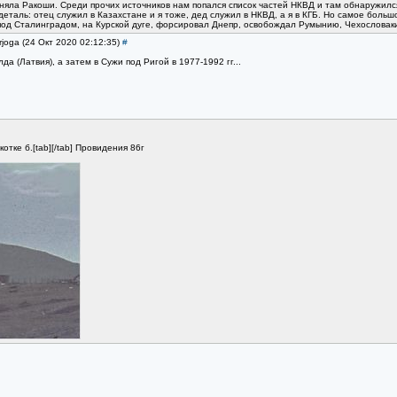
аняла Ракоши. Среди прочих источников нам попался список частей НКВД и там обнаружилс
деталь: отец служил в Казахстане и я тоже, дед служил в НКВД, а я в КГБ. Но самое больш
под Сталинградом, на Курской дуге, форсировал Днепр, освобождал Румынию, Чехословаки
rjoga (24 Окт 2020 02:12:35)
#
лда (Латвия), а затем в Сужи под Ригой в 1977-1992 гг...
тке б.[tab][/tab] Провидения 86г