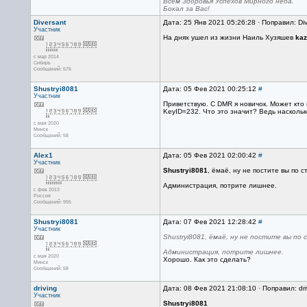
Всем Здоровья Успехов Мирного неба.
Бокал за Вас!
Diversant
Дата: 25 Янв 2021 05:26:28 · Поправил: Di
Участник
На днях ушел из жизни Наиль Хузяшев
ka
с мар 2014
Сибирь
Сообщений: 576
Shustryi8081
Дата: 05 Фев 2021 00:25:12
#
Участник
Приветствую. C DMR я новичок. Может кто 
KeyID=232. Что это значит? Ведь наскольк
с мая 2020
Минск
Сообщений: 58
Alex1
Дата: 05 Фев 2021 02:00:42
#
Участник
Shustryi8081
, ёмаё, ну не постите вы по с
Администрация, потрите лишнее.
с фев 2013
Россия
Сообщений: 955
Shustryi8081
Дата: 07 Фев 2021 12:28:42
#
Участник
Shustryi8081, ёмаё, ну не постите вы по 
Администрация, потрите лишнее.
с мая 2020
Хорошо. Как это сделать?
Минск
Сообщений: 58
driving
Дата: 08 Фев 2021 21:08:10 · Поправил: dr
Участник
Shustryi8081