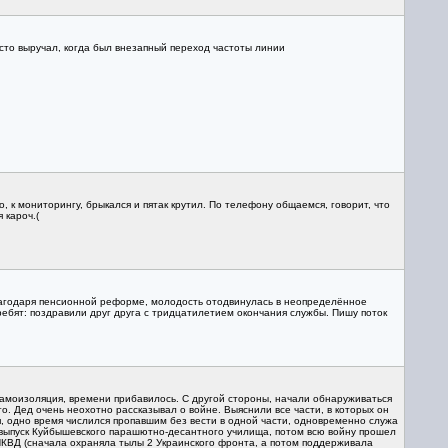
асто выручал, когда был внезапный переход частоты линии
, к мониторингу, брыкался и пятак крутил. По телефону общаемся, говорит, что
 кароч.(
 благодаря пенсионной реформе, молодость отодвинулась в неопределённое
ебят: поздравили друг друга с тридцатилетием окончания службы. Пишу поток
амоизоляция, времени прибавилось. С другой стороны, начали обнаруживаться
о. Дед очень неохотно рассказывал о войне. Выяснили все части, в которых он
я, одно время числился пропавшим без вести в одной части, одновременно служа
й выпуск Куйбышевского парашютно-десантного училища, потом всю войну прошел
ии НКВД (сначала охраняла тылы 2 Украинского фронта, а потом поддерживала