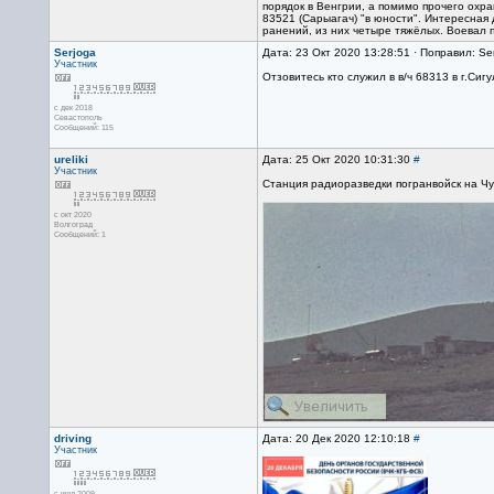
порядок в Венгрии, а помимо прочего охр
83521 (Сарыагач) "в юности". Интересная 
ранений, из них четыре тяжёлых. Воевал 
Serjoga
Дата: 23 Окт 2020 13:28:51 · Поправил: Se
Участник
Отзовитесь кто служил в в/ч 68313 в г.Сигу
с дек 2018
Севастополь
Сообщений: 115
ureliki
Дата: 25 Окт 2020 10:31:30
#
Участник
Станция радиоразведки погранвойск на Чуко
с окт 2020
Волгоград
Сообщений: 1
driving
Дата: 20 Дек 2020 12:10:18
#
Участник
с июл 2009