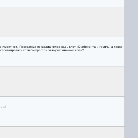
имеет код. Программа показала колор код , слот, ID абонента и группы, а также
ь сосканировать хотя бы простой четырёх значный ключ?
 !!!