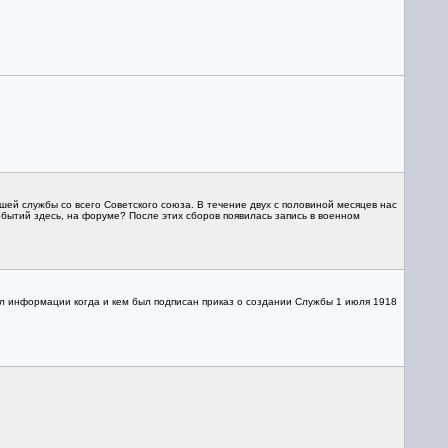
ашей службы со всего Советского союза. В течение двух с половиной месяцев нас
обытий здесь, на форуме? После этих сборов появилась запись в военном
ел информации когда и кем был подписан приказ о создании Службы 1 июля 1918