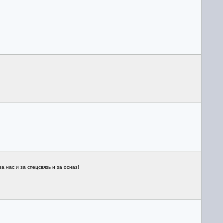
а нас и за спецсвязь и за осназ!