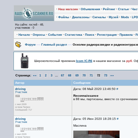
·
Наш магазин
·
Объявления
·
Рейтинг
·
Статьи
·
Час
·
Файлы
·
Диапазоны
·
Сигналы
·
Музей
·
Mods
·
LPD
На сайте: гостей - 46,
участников - 0
·
Начало
·
Опросы
·
События
·
Статистика
·
Поиск
·
Регистрация
·
Правила
·
F
Форум
—›
Главный раздел
—›
Осколки радиоразведки и радиоконтрразв
Широкополосный приемник
Icom IC-R6
в нашем магазине за
руб.
Офи
Страница:
««
...
»»
1
2
3
67
68
69
70
71
72
73
Автор
Сообщение
driving
Дата: 08 Май 2020 13:46:50
#
Участник
Reconnaissance
в 88 мы, партизаны, вместе со срочникам
с июл 2009
остров Патмос
Сообщений: 717
driving
Дата: 05 Июн 2020 18:28:15
#
Участник
Маслина
с июл 2009
остров Патмос