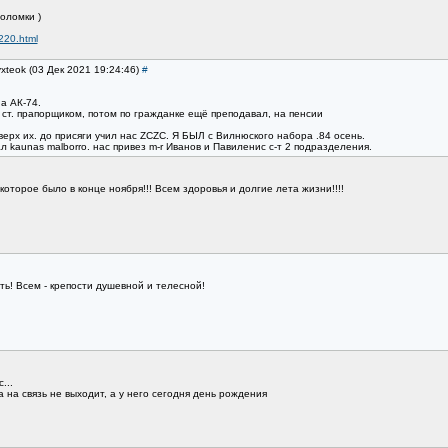
оломки )
220.html
vxteok (03 Дек 2021 19:24:46)
#
а АК-74.
 ст. прапорщиком, потом по гражданке ещё преподавал, на пенсии
вверх их. до присяги учил нас ZCZC. Я БЫЛ с Вилнюского набора .84 осень.
л kaunas malborro. нас привез m-r Иванов и Павиленис с-т 2 подразделения.
оторое было в конце ноября!!! Всем здоровья и долгие лета жизни!!!!
сть! Всем - крепости душевной и телесной!
...
 на связь не выходит, а у него сегодня день рождения