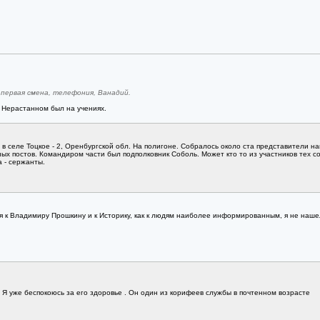
 первая смена, телефония, Ванадий.
 Нерастанном был на учениях.
" в селе Тоцкое - 2, Оренбургской обл. На полигоне. Собралось около ста представители н
ых постов. Командиром части был подполковник Соболь. Может кто то из участников тех с
а - сержанты.
ся к Владимиру Прошкину и к Историку, как к людям наиболее информированным, я не наш
 Я уже беспокоюсь за его здоровье . Он один из корифеев службы в почтенном возрасте