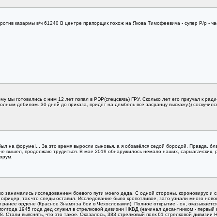
ротив казармы в/ч 61240 В центре прапорщик похож на Якова Тимофеевича - супер Р/р - ч
у мы готовились с ним 12 лет попал в РЭР(спецсвязь) ГРУ. Сколько лет его приучал к радио
полным дебилом. 30 дней до приказа, придёт на дембель всё засранцу выскажу.)) соскучился
 был на форуме!... За это время выросли сыновья, а я обзавёлся седой бородой. Правда,
не вышел, продолжаю трудиться. В мае 2019 обнаружилось немало наших, сарыагачских, р
орум.
 занимались исследованием боевого пути моего деда. С одной стороны. короновирус и с
офицер, так что следы оставил. Исследование было кропотливое, зато узнали много новог
 ранее ордене (Красное Знамя за бои в Чехословакии). Полное открытие - он, оказываетс
 полгода 1945 года дед служил в стрелковой дивизии НКВД (начинал десантником - первы
1348. Стали выяснять, что это такое. Оказалось, 383 стрелковый полк 61 стрелковой дивиз