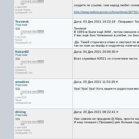
сходите по ссылке, там народ любит голов
с июл 2009
остров Патмос
http://www.radioscanner.ru/forum/topic36750-
Сообщений: 717
Tsvxteok
Дата: 03 Дек 2021 19:23:18 · Поправил: Ts
Участник
Tsvxteok
В 1983-м были ещё АКМ , потом сменили н
У вас ещё был Чипиженко в учебке, он был
с окт 2016
Каунас
-Да. Такой старичек в очках и смотрел по 
Сообщений: 14
так он нам на перфу и ондулятор напечата
Katran82
Дата: 04 Дек 2021 20:06:30
#
Участник
Всех служивых 83521 со столетием части, к
с ноя 2011
Актюбинск
Сообщений: 103
amadeos
Дата: 05 Дек 2021 11:52:28
#
Участник
Ура! Ура! Ура! Хоть какая-то радостная ве
с янв 2010
Пенза
Сообщений: 66
driving
Дата: 20 Дек 2021 08:22:41
#
Участник
Уже совсем не праздник ((( Юра, прости нас
И наш генерал ( Прошкин) уже больше года
с июл 2009
остров Патмос
Сообщений: 717