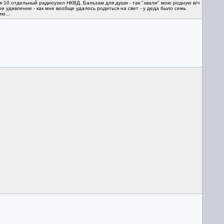
я 10 отдельный радиоузел НКВД. Бальзам для души - так "звали" мою родную в/ч
ое удивление - как мне вообще удалось родиться на свет - у деда было семь
ю...