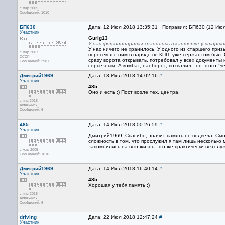
с мар 2005
Сообщений: 1010
БП630
Дата: 12 Июл 2018 13:35:31 · Поправил: БП630 (12 Ию
Участник
Gurig13
У нас фотоаппараты хранились в каптёрке у старши
У нас ничего не хранилось. У одного из старшего призыв
с мар 2007
пересёкся с ним в наряде по КПП, уже сержантом был. 
CCCP
сразу ворота открывать, потребовал у всех документы 
Сообщений: 2981
серьёзным. А комбат, наоборот, похвалил - он этого "ч
Дмитрий1969
Дата: 13 Июл 2018 14:02:16
#
Участник
485
Оно и есть :) Пост возле тех. центра.
с янв 2018
Актюбинск
Сообщений: 6
485
Дата: 14 Июл 2018 00:26:59
#
Участник
Дмитрий1969: Спасибо, значит память не подвела. Смот
сложность в том, что прослужил я там лишь несколько 
запомнились на всю жизнь, это же практически вся слу
с мар 2005
Сообщений: 1010
Дмитрий1969
Дата: 14 Июл 2018 16:40:14
#
Участник
485
Хорошая у тебя память :)
с янв 2018
Актюбинск
Сообщений: 6
driving
Дата: 22 Июл 2018 12:47:24
#
Участник