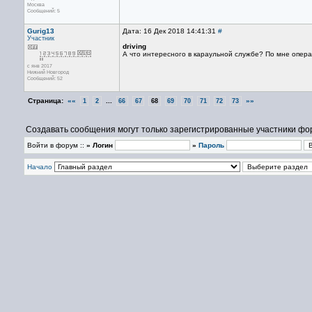
Москва
Сообщений: 5
Gurig13
Дата: 16 Дек 2018 14:41:31
#
Участник
driving
А что интересного в караульной службе? По мне опер
с янв 2017
Нижний Новгород
Сообщений: 52
Страница:
««
...
»»
1
2
66
67
68
69
70
71
72
73
Создавать сообщения могут только зарегистрированные участники фо
Войти в форум ::
» Логин
»
Пароль
Начало