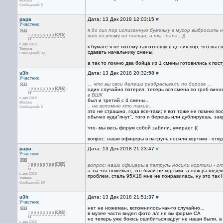
Москва
Сообщений: 5
papa
Дата: 13 Дек 2018 12:03:15
#
Участник
я до сих пор исписанную бумажку в мусор выбросить н
вот поэтому он полкан, а ты - папа...))
с дек 2010
к бумаге я не потому так отношусь до сих пор, что вы
Тюмень
сдавать начальнику смены,
Сообщений: 80
а так то помню два бойца из 1 смены готовились к пос
u3h
Дата: 13 Дек 2018 20:32:58
#
Участник
... что вы свои депеши разбрасывали по дороге ...
один случайно потерял, теперь вся смена по гроб винов
в ВШК
с дек 2018
был и третий с 4 смены..
Москва
.. не вспомню кто такие..
Сообщений: 5
это не страшно, года все-таки; я вот тоже не помню по
обычно куда"пнут", того и берешь или дублируешь, за
что- мы весь форум собой забили, умирает ((
вопрос: наши офицеры в патруль носили кортики - отку
papa
Дата: 13 Дек 2018 21:23:47
#
Участник
вопрос: наши офицеры в патруль носили кортики - от
а ты что ножеман, это были не кортики, а нож разведч
с дек 2010
проблем, сталь 95Х18 мне не понравилась, ну это так
Тюмень
Сообщений: 80
u3h
Дата: 13 Дек 2018 21:51:37
#
Участник
нет не ножеман, вспомнилось как-то случайно...
в музее части видел фото л/с не вы форме СА
но теперь уже боюсь ошибиться вдруг не наши были, а
с дек 2018