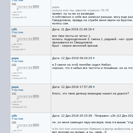
Участник
papa
колись кто ты, вместе служили 76-78
с дек 2010
привет, ну ты же из разведки,
Тюмень
я собственно о себе все написал раньше, могу еще раз
Сообщений: 80
Свердловска, правда на службе меня звали на Братом, 
колись сам.
u3h
Дата: 11 Дек 2018 21:46:19
#
Участник
все твои посты не читал :),
колюсь: подразделение 3, смена 1, рядовой - нач. групп
призывался из Свердловска
с дек 2018
Брат - скорее весенний призыв.
Москва
Сообщений: 5
papa
Дата: 12 Дек 2018 09:43:23
#
Участник
в 3 смене на этой линейке сидел Амбал,
хорошо, что я забыл все частоты и позывные, ни за что
с дек 2010
Тюмень
Сообщений: 80
papa
Дата: 12 Дек 2018 17:57:28
#
Участник
Клосс, это твою депешу командир нашел на дороге?
с дек 2010
Тюмень
Сообщений: 80
u3h
Дата: 12 Дек 2018 20:15:39 · Поправил: u3h (12 Дек 20
Участник
не, он меня замещал пару месяцев, пока я в вышке "от
я до сих пор исписанную бумажку в мусор выбросить н
с дек 2018
вот поэтому он полкан, а ты - папа...))