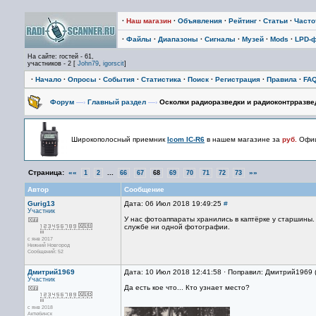
·
Наш магазин
·
Объявления
·
Рейтинг
·
Статьи
·
Част
·
Файлы
·
Диапазоны
·
Сигналы
·
Музей
·
Mods
·
LPD-
На сайте: гостей - 61,
участников - 2 [
John79
,
igorscit
]
·
Начало
·
Опросы
·
События
·
Статистика
·
Поиск
·
Регистрация
·
Правила
·
FA
Форум
—›
Главный раздел
—›
Осколки радиоразведки и радиоконтрразве
Широкополосный приемник
Icom IC-R6
в нашем магазине за
руб.
Офиц
Страница:
««
...
»»
1
2
66
67
68
69
70
71
72
73
Автор
Сообщение
Gurig13
Дата: 06 Июл 2018 19:49:25
#
Участник
У нас фотоаппараты хранились в каптёрке у старшины. Ф
службе ни одной фотографии.
с янв 2017
Нижний Новгород
Сообщений: 52
Дмитрий1969
Дата: 10 Июл 2018 12:41:58 · Поправил: Дмитрий1969 
Участник
Да есть кое что... Кто узнает место?
с янв 2018
Актюбинск