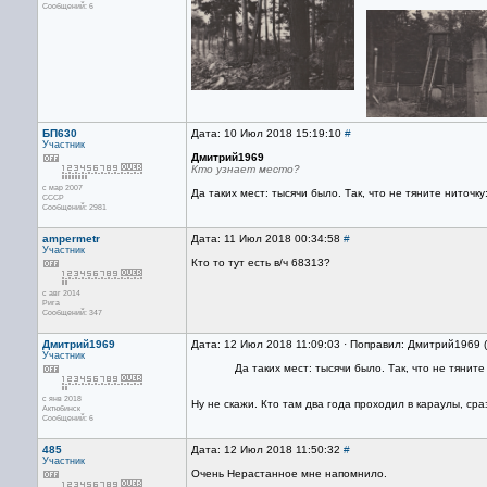
Сообщений: 6
БП630
Дата: 10 Июл 2018 15:19:10
#
Участник
Дмитрий1969
Кто узнает место?
с мар 2007
Да таких мест: тысячи было. Так, что не тяните ниточку:
CCCP
Сообщений: 2981
ampermetr
Дата: 11 Июл 2018 00:34:58
#
Участник
Кто то тут есть в/ч 68313?
с авг 2014
Рига
Сообщений: 347
Дмитрий1969
Дата: 12 Июл 2018 11:09:03 · Поправил: Дмитрий1969 
Участник
Да таких мест: тысячи было. Так, что не тяните 
с янв 2018
Ну не скажи. Кто там два года проходил в караулы, сраз
Актюбинск
Сообщений: 6
485
Дата: 12 Июл 2018 11:50:32
#
Участник
Очень Нерастанное мне напомнило.