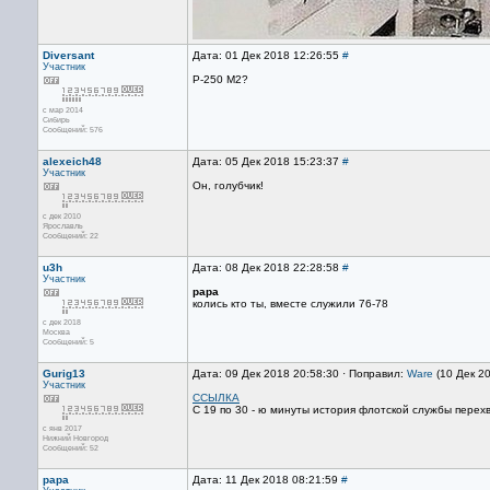
Diversant
Дата: 01 Дек 2018 12:26:55
#
Участник
Р-250 М2?
с мар 2014
Сибирь
Сообщений: 576
alexeich48
Дата: 05 Дек 2018 15:23:37
#
Участник
Он, голубчик!
с дек 2010
Ярославль
Сообщений: 22
u3h
Дата: 08 Дек 2018 22:28:58
#
Участник
papa
колись кто ты, вместе служили 76-78
с дек 2018
Москва
Сообщений: 5
Gurig13
Дата: 09 Дек 2018 20:58:30 · Поправил:
Ware
(10 Дек 2
Участник
ССЫЛКА
С 19 по 30 - ю минуты история флотской службы перех
с янв 2017
Нижний Новгород
Сообщений: 52
papa
Дата: 11 Дек 2018 08:21:59
#