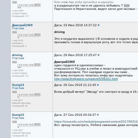
Кто там два года проходил в караулы
а в радиоцентре так и не удалось побывать ? ))))))
Партизанил в Нерастанном, видел загон для часовых -
с июл 2009
остров Патмос
Сообщений: 717
Дмитрий1969
Дата: 23 Июл 2018 14:37:22
#
Участник
driving
Это я неудачно выразился :) В основном и ходили в ра
с янв 2018
призывать только в караульную роту, вот это точно мра
Актюбинск
Сообщений: 6
driving
Дата: 29 Июл 2018 17:25:47
#
Участник
Дмитрий1969
один гордился в одноклассниках -
отмазался от РЦ уже в учебке и попал в комендантский 
с июл 2009
расформировали. Пол нарядам ходили мы сами .
остров Патмос
Вот кому интересно попалась инфа про ондуляторы
Сообщений: 717
http://www.findpatent.ru/patent/5/58321.html
Gurig13
Дата: 26 Сен 2018 21:12:45
#
Участник
Всем добрый вечер! "Звезду" кто смотрел в среду в 1
с янв 2017
Нижний Новгород
Сообщений: 52
Gurig13
Дата: 27 Сен 2018 20:34:27
#
Участник
https://tvzvezda.ru/schedule/programs/content/20170831
Вот, прошу посмотреть. Ребята смежники даже интерв
с янв 2017
Нижний Новгород
Сообщений: 52