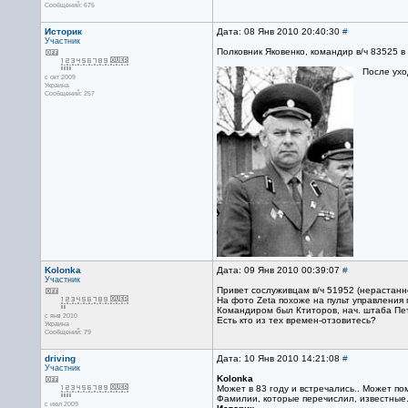
Сообщений: 675
Историк
Дата: 08 Янв 2010 20:40:30
#
Участник
Полковник Яковенко, командир в/ч 83525 в 
После ухо
с окт 2009
Украина
Сообщений: 257
Kolonka
Дата: 09 Янв 2010 00:39:07
#
Участник
Привет сослуживцам в/ч 51952 (нерастанн
На фото Zetа похоже на пульт управления 
Командиром был Ктиторов, нач. штаба Пет
с янв 2010
Есть кто из тех времен-отзовитесь?
Украина
Сообщений: 79
driving
Дата: 10 Янв 2010 14:21:08
#
Участник
Kolonka
Может в 83 году и встречались.. Может по
Фамилии, которые перечислил, известные.
с июл 2009