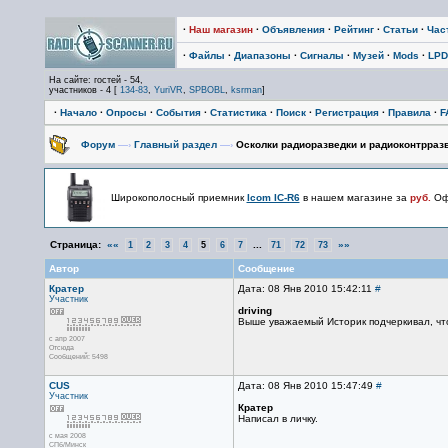
·
Наш магазин
·
Объявления
·
Рейтинг
·
Статьи
·
Час
·
Файлы
·
Диапазоны
·
Сигналы
·
Музей
·
Mods
·
LPD
На сайте: гостей - 54,
участников - 4 [
134-83
,
YuriVR
,
SPBOBL
,
ksrman
]
·
Начало
·
Опросы
·
События
·
Статистика
·
Поиск
·
Регистрация
·
Правила
·
F
Форум
—›
Главный раздел
—›
Осколки радиоразведки и радиоконтрразв
Широкополосный приемник
Icom IC-R6
в нашем магазине за
руб.
Офи
Страница:
««
...
»»
1
2
3
4
5
6
7
71
72
73
Автор
Сообщение
Кратер
Дата: 08 Янв 2010 15:42:11
#
Участник
driving
Выше уважаемый Историк подчеркивал, чт
с апр 2007
Отсюда
Сообщений: 5498
CUS
Дата: 08 Янв 2010 15:47:49
#
Участник
Кратер
Написал в личку.
с мая 2008
СПб/Минск