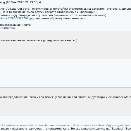
ving (10 Янв 2010 21:13:56)
#
 (Альфа или бета ) ондуляторы и телетайпы становились на автостоп - это очень сильно 
.. Но в то время не было других средств отображения информации .
читать ондуляторную ленту ,чем это бы напечатал телетайп (при помехе)
/fullsize/02906/374760.jpg
- на ленте образец пятиэлементного
помехозащищенности .
7/75400.htm
о магнитная лента посыпалась
и
ондуляторы снялись :)
читал предложение, типа из-за помех, у вас начинали писать ондуляторы и осыпалась МЛ в
? - сейчас это выглядит ,как дерьмо мамонта .. Но в то время не было других средств
розевал и перышко отвалилось_ телеграмме хана. Не все каналы писались на "Берёзы". Беж