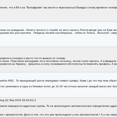
ление, что в 80-х на "Вольфраме" мы могли и пересекаться.Правда к этому времени телеф
только на гражданке...Ничего плохого о службе не могу сказать.Тополя вроде уже на Буки м
церами все расстреляли . Пойдешь бычков насобираешь , табак на Тополь . Высохнет ,свер
ревели в технари и как-то что-то выпало из головы.
то было. Пока были молодыми- есть постоянно хотелось, потом стало хватать. А в феврале
перевелся на Украину . пришлось в силу сложившихся обстоятельств поменять профиль. А в
ибок ARQ . Те передающий центр передавал символ (цифру ,букву ) до тех пор пока обр
.
и запихивать в одну из боковых полос до 12-16 частотных каналов ,каждый канал мог быт
ving (11 Янв 2010 20:43:01)
#
овали маршрутно-адресные группы. Те на происходило автоматическое определение адреса
м с приоритетом. Дело в том ,что это уже происходило у них автоматически ! А у нас пере