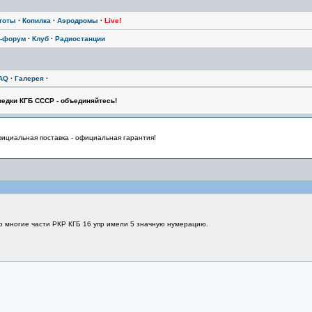
тоты
·
Копилка
·
Аэродромы
·
Live!
-форум
·
Клуб
·
Радиостанции
AQ
·
Галерея
·
едки КГБ СССР - объединяйтесь!
циальная поставка - официальная гарантия!
о многие части РКР КГБ 16 упр имели 5 значную нумерацию.