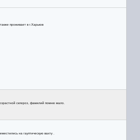
также проживает в г.Харьков
 Возрастной склероз, фамилий помню мало.
еместились на гауптическую вахту .