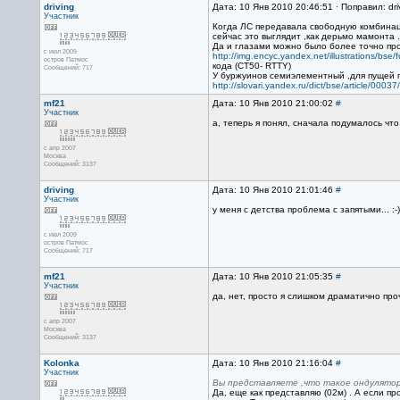
driving
Дата: 10 Янв 2010 20:46:51 · Поправил: dri
Участник
Когда ЛС передавала свободную комбинацию
сейчас это выглядит ,как дерьмо мамонта 
Да и глазами можно было более точно про
с июл 2009
http://img.encyc.yandex.net/illustrations/bse
остров Патмос
кода (CТ50- RTTY)
Сообщений: 717
У буржуинов семиэлементный ,для пущей 
http://slovari.yandex.ru/dict/bse/article/0003
mf21
Дата: 10 Янв 2010 21:00:02
#
Участник
а, теперь я понял, сначала подумалось чт
с апр 2007
Москва
Сообщений: 3137
driving
Дата: 10 Янв 2010 21:01:46
#
Участник
у меня с детства проблема с запятыми... :-)
с июл 2009
остров Патмос
Сообщений: 717
mf21
Дата: 10 Янв 2010 21:05:35
#
Участник
да, нет, просто я слишком драматично про
с апр 2007
Москва
Сообщений: 3137
Kolonka
Дата: 10 Янв 2010 21:16:04
#
Участник
Вы представляете ,что такое ондулятор 
Да, еще как представляю (02м) . А если п