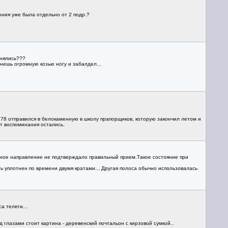
ония уже была отдельно от 2 подр.?
енялись???
нешь огромную козью ногу и забалдел...
 78 отправился в белокаменную в школу прапорщиков, которую закончил летом и
от воспоминания остались.
атное направление не подтверждало правильный прием.Такое состояние при
ь уплотнен по времени двумя кратами... Другая полоса обычно использовалась
 телеги...
д глазами стоит картина - деревенский почтальон с кирзовой сумкой..