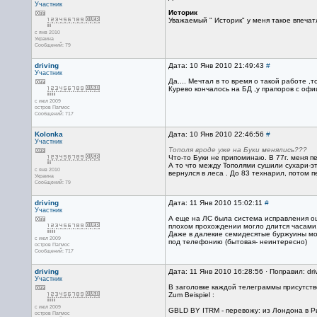
Участник
Историк
Уважаемый " Историк" у меня такое впечат
с янв 2010
Украина
Сообщений: 79
driving
Дата: 10 Янв 2010 21:49:43
#
Участник
Да.... Мечтал в то время о такой работе ,
Курево кончалось на БД ,у прапоров с офи
с июл 2009
остров Патмос
Сообщений: 717
Kolonka
Дата: 10 Янв 2010 22:46:56
#
Участник
Тополя вроде уже на Буки менялись???
Что-то Буки не припоминаю. В 77г. меня пе
А то что между Тополями сушили сухари-э
с янв 2010
вернулся в леса . До 83 технарил, потом 
Украина
Сообщений: 79
driving
Дата: 11 Янв 2010 15:02:11
#
Участник
А еще на ЛС была система исправления ош
плохом прохождении могло длится часами
Даже в далекие семидесятые буржуины могл
с июл 2009
под телефонию (бытовая- неинтересно)
остров Патмос
Сообщений: 717
driving
Дата: 11 Янв 2010 16:28:56 · Поправил: dri
Участник
В заголовке каждой телеграммы присутств
Zum Beispiel :
с июл 2009
GBLD BY ITRM - перевожу: из Лондона в Ри
остров Патмос