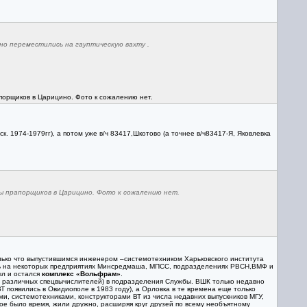
но переместились на гауптическую вахту .
апорщиков в Царицино. Фото к сожалению нет.
к. 1974-1979гг), а потом уже в/ч 83417,Шкотово (а точнее в/ч83417-Я, Яковлевка
лы прапорщиков в Царицино. Фото к сожалению нет.
олько что выпустившимся инженером –системотехником Харьковского института
ать на некоторых предприятиях Минсредмаша, МПСС, подразделениях РВСН,ВМФ и
ыл и остался
комплекс «Вольфрам»
.
иде различных спецвычислителей) в подразделения Службы. ВШК только недавно
Т появились в Овидиополе в 1983 году), а Орловка в те времена еще только
, системотехниками, конструкторами ВТ из числа недавних выпускников МГУ,
лое было время, жили дружно, расширяя круг друзей по всему необъятному