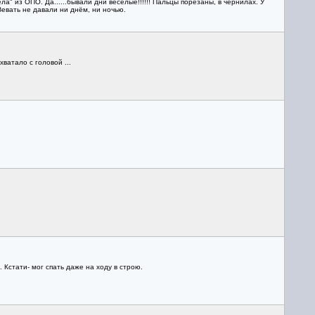
" из ОПО. Да......бывали дни весёлые!!!!!! Пальцы порезаны, в чернилах. У
евать не давали ни днём, ни ночью.
ватало с головой ...
 Кстати- мог спать даже на ходу в строю.