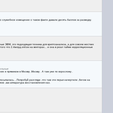
о служебное извещение о таком факте давали десять баллов за разведку.
ые ЭВМ, это подходящая техника для криптоанализа, а для совсем жестких
го что 2.4млрд.оп/сек на векторах... и она в реал тайме корреляционные
лельные
ие и прямиком в Москву ,Москву . А там уже по взрослому .
посыпалась....Попробуй разгляди ,что там эти перья начертили ,бегом на
мню ,как аппаратура восстановления наз.