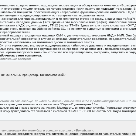
 только-что создано именно под задачи эксплуатации и обслуживания комплекса «Вольфрам
 и отстроено с «нуля» отдельное четырехэтажное (если память не подводит) техздание. 
ушительной мощности, обеспечивающих непрерывное функционирование комплекса. Надо за
вентиляции и кондиционирования- по тем временам, отдельная песня.
назначался для приема,демодуляции n-го количества (точно не скажу, а вдруг еще тайна?
тальной передачи данных ( в те времена это в основном телеграфия). Аналоговые сигна
еллажами с КДУ. ондуляторами , ТТ-12 (позже ТТ-48). Здесь витали такие слова, как «ОФТ
внешне очень похожих на ЭВМ семейства ЕС, но почему-то с другими кнопочками и огонька
х преобразователей.
нный на двух стандартных машинах СМ-4 с увеличенным количеством НМД и НМЛ. Они бы
окончательной обработки (в случае их отказа). Окончательная обработка, предваритель
лектом накопителей на магнитных дисках и магнитных лентах.
бито на гермозоны, в которых поддерживалось избыточное давление и определенная темп
глые сутки практически без крупных сбоев на протяжении десятка лет , превысив ресурс для 
а, организаторского таланта- чтобы это все спроектировать, выстроить, запустить и под
ботчиках этого комплекса.
родолжение следует…
 не канальный процессор, так называемый?
иемник ли это вообще, по идеи он должен относится либо к радиоконтрразведки 2ГУ, ли
ления приводом комплекса антенны типа "Персей" диаметром 10м.
колько звёзд и какое кресло занимает. Молодость, интересная служба, "передовая эксклю
ет кому приходилось сталкиваться с системой "SPADE" ? В 80 в Вентспилсе такую монтиро
человеческих для меня был и остался комплекс «Вольфрам».
 на крыше сеседнего корпуса эта система кондиционирования затянула столько пили и пепл