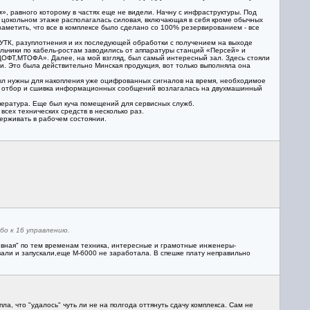
», равного которому в частях еще не видели. Начну с инфраструктуры. Под
В цокольном этаже располагалась силовая, включающая в себя кроме обычных
метить, что все в комплексе было сделано со 100% резервированием - все
) УТК, разуплотнения и их последующей обработки с получением на выходе
льчики по кабель-ростам заводились от аппаратуры станций «Персей» и
,ДОФТ,МТОФА». Далее, на мой взгляд, был самый интересный зал. Здесь стояли
ми. Это была действительно Минская продукция, вот только выполняла она
л нужны для накопления уже оцифрованных сигналов на время, необходимое
ный отбор и сшивка информационных сообщений возлагалась на двухмашинный
ература. Еще был куча помещений для сервисных служб.
всех технических средств в несколько раз.
держивать в рабочем состоянии.
бо к 16 управлению.
зивная" по тем временам техника, интересные и грамотные инженеры-
вали и запускали,еще М-6000 не заработала. В спешке плату неправильно
а, что "удалось" чуть ли не на полгода оттянуть сдачу комплекса. Сам не