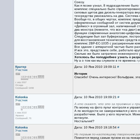
Союзу.
Как я позже узнал, 8 подразделение было
комплекс специально было спроектировано
силовых щитов два дизель-генератора вн
техсредства умножались на два. Система 
Вообще-то, в общих чертах, комплекс пред
оформленных сообщений от систем докумен
«Деймос» в огромный зал, напичканный ст
два монстра (помните, что все «на два») 
функции современных аналогово-цифровы
Следующим был зал буферизации, построе
для восстановления технических средств 
комплекс 2ВР-ЕС-1035 с расширенным комп
Все здание с аппаратной частью было раз
И все это, представьте себе, работало кру
Сколько же было затрачено инженерного ум
Хотелось бы поподробнее узнать о разра
Ну а о том как мы служили в те времена
п
Кратер
Дата: 10 Янв 2010 19:09:11
#
Участник
Историк
Спасибо! Очень интересно! Вольфрам, это
с апр 2007
Отсюда
Сообщений: 5498
Kolonka
Дата: 10 Янв 2010 19:09:21
#
Участник
А кто скажет, что это за приемник и пр
По моему на фото пульт контроля и управ
А по молодости не заморачивался у кого с
с янв 2010
разработчики. Было у кого поучиться. Мож
Украина
воткнули.
Сообщений: 79
Ностальгия!?
Kolonka
Дата: 10 Янв 2010 19:18:54
#
Участник
Но первым по-настоящему творением рук 
Помнится перед самым пуском из-за пожара