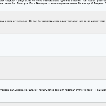
ыки- садишся и рисуешь на ленточке недостающие идинички и нолики. Или ждёшь "расстрела
два телетайпа. Веселуха. Плюс Винегрет по всем направлениям-от Японии до Ю.Америки. З
ый номер и текстовый . Не дай бог пропустиь хоть один текстовый ,вот тогда драматизма х
уживец, зап.Европа. На "шпагах" помыл, потер технику, привязал руку к "Тополю" -и баюшки.