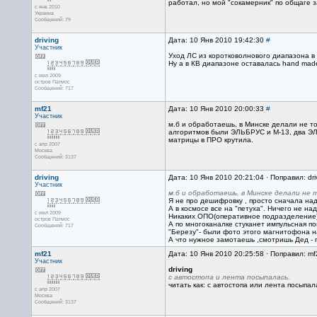
работал, но мой "сокамерник" по общаге з
с янв 2010
Украина
Сообщений: 79
driving
Дата: 10 Янв 2010 19:42:30
#
Участник
Уход ЛС из коротковолнового диапазона в
Ну а в КВ диапазоне оставалась hand mad
с июл 2009
остров Патмос
Сообщений: 717
mf21
Дата: 10 Янв 2010 20:00:33
#
Участник
м.б и обработаешь, в Минске делали не т
алгоритмов были ЭЛЬБРУС и М-13, два ЭЛЬ
матрицы в ПРО крутила.
с апр 2007
Москва
Сообщений: 3137
driving
Дата: 10 Янв 2010 20:21:04 · Поправил: dri
Участник
м.б и обработаешь, в Минске делали не
Я не про дешифровку , просто сначала над
А в космосе все на "петуха". Ничего не н
с июл 2009
Никаких ОПО(оперативное подразделение)
остров Патмос
А по многоканалке стуканет импульсная по
Сообщений: 717
"Березу"- были фото этого магнитофона на
А что нужное замотаешь ,смотришь Дед - по
mf21
Дата: 10 Янв 2010 20:25:58 · Поправил: mf
Участник
driving
с автостопа и лента посыпалась.
читать как: с автостопа или лента посыпал
с апр 2007
Москва
Сообщений: 3137