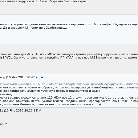
аканчивал спецкурсы по ЕС кам. Секретно было- аж страх.
 космос ускорил создание комплексов автоматизированного отбора инфы.. Недаром за одн
e. Да и спецсети Минском не обработаешь...
олько машины для АСУ ТП, но и МС позволяющие строить реконфигурируемые и параллельн
БРУСа были установлены на корабле РР УРАЛ, а вот про М-13 мало что известно, кроме то
ving (10 Янв 2010 20:47:25)
#
 только машины для АСУ ТП, но и МС позволяющие строить реконфигурируемые и парал
о что то получить ,потом отобрать , потом корректировка ,при необходимости восстановлен
адо корректировать ,сунул полученную перфу в трансмиттер и ВСЕ !
 не надо.
меха ( разнос между каналами 120 HZ) и все 12 ондуляторов снялись с автостопа, и лента 
 форуме ,отметить место нужной телеги , глядишь Яшка - прапор восстановит . Уже не по
дполковник Лемешов, опять за кем то с пистолетом гоняется ... :-)
21 (10 Янв 2010 20:26:13)
#
ась.?