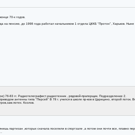
конце 70-х годов.
да на пенсию, до 1998 года работал начальником 1 отдела ЦККБ "Протон", Харьков. Ныне 
ое) 76-83 гг. Радиотелеграфист-радиотехник , рядовой-прапорщик. Подразделение 2.
приводом антенны типа "Персей" В 78 г. учился в школе пр-ков в Царицино, второй поток.
ров,зам.потех. Козлов.
мнишь партизан ,которых сначала поселили в спортзале ,а потом они почти все, плавно пер
..