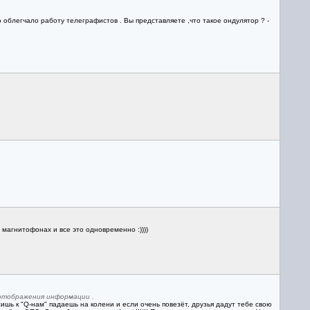
облегчало работу телеграфистов . Вы представляете ,что такое ондулятор ? -
 магнитофонах и все это одновременно :))))
 отображения информации .
ишь к "Q-нам" падаешь на колени и если очень повезёт, друзья дадут тебе свою