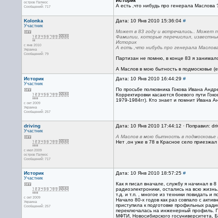
Историк
остров Патмос
А есть ,что нибудь про генерала Маслова 
Сообщений: 717
Kolonka
Дата: 10 Янв 2010 15:36:04
#
Участник
Может в 83 году и встречались.. Может 
Фамилии, которые перечислил, известные
Историк
с янв 2010
А есть ,что нибудь про генерала Маслова
Украина
Сообщений: 79
Партизан не помню, в конце 83 я занималс
А Маслов в мою бытность в подмосковье (
Историк
Дата: 10 Янв 2010 16:44:29
#
Участник
По просьбе полковника Гокова Ивана Андр
Корректировки касаются боевого пути Гоков
1979-1984гг). Кто знает и помнит Ивана А
с окт 2009
Украина
Сообщений: 257
driving
Дата: 10 Янв 2010 17:44:12 · Поправил: dri
Участник
А Маслов в мою бытность в подмосковье 
Нет ,он уже в 78 в Красное село приезжал
с июл 2009
остров Патмос
Сообщений: 717
Историк
Дата: 10 Янв 2010 18:57:25
#
Участник
Как я писал вначале, службу я начинал в
радиоэлектроники, остались на всю жизнь
т.д. и т.п. , многое из техники повидать
с окт 2009
Начало 80-х годов как раз совпало с акти
Украина
приступила к подготовке профильных радио
Сообщений: 257
переключалась на инженерный профиль. П
МФТИ, Новосибирского госуниверситета, Бе