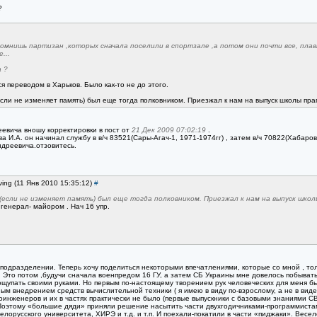
?
помнишь партизан ,которых сначала поселили в спортзале ,а потом они почти все, плав
...
 ?
я переводом в Харьков. Было как-то не до этого.
если не изменяет память) был еще тогда полковником. Приезжал к нам на выпуск школы пр
еевича вношу корректировки в пост от
21 Дек 2009 07:02:19
.
а И.А. он начинал службу в в/ч 83521(Сары-Агач-1, 1971-1974гг) , затем в/ч 70822(Хабаровс
ндреевича.отзовитесь.
ving (11 Янв 2010 15:35:12)
#
(если не изменяет память) был еще тогда полковником. Приезжал к нам на выпуск шко
 генерал- майором . Нач 16 упр.
 8 подразделении. Теперь хочу поделиться некоторыми впечатлениями, которые со мной , т
. Это потом ,будучи сначала военпредом 16 ГУ, а затем СБ Украины мне довелось побыв
 и пощупать своими руками. Но первым по-настоящему творением рук человеческих для меня б
вным внедрением средств вычислительной техники ( я имею в виду по-взрослому, а не в в
инженеров и их в частях практически не было (первые выпускники с базовыми знаниями СВ
оэтому «большие дяди» приняли решение насытить части двухгодичниками-программистами
лорусского университета, ХИРЭ и т.д. и т.п. И поехали-покатили в части «пиджаки». Весе