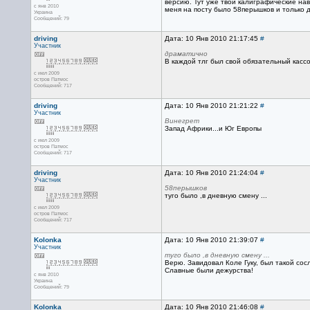
версию. Тут уже твои калиграфические нав
с янв 2010
меня на посту было 58перышков и только 
Украина
Сообщений: 79
driving
Дата: 10 Янв 2010 21:17:45
#
Участник
драматично
В каждой тлг был свой обязательный кассов
с июл 2009
остров Патмос
Сообщений: 717
driving
Дата: 10 Янв 2010 21:21:22
#
Участник
Винегрет
Запад Африки...и Юг Европы
с июл 2009
остров Патмос
Сообщений: 717
driving
Дата: 10 Янв 2010 21:24:04
#
Участник
58перышков
туго было ,в дневную смену ...
с июл 2009
остров Патмос
Сообщений: 717
Kolonka
Дата: 10 Янв 2010 21:39:07
#
Участник
туго было ,в дневную смену ...
Верю. Завидовал Коле Гуку, был такой сосл
Славные были дежурства!
с янв 2010
Украина
Сообщений: 79
Kolonka
Дата: 10 Янв 2010 21:46:08
#