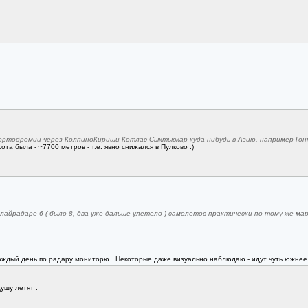
 ортодромии через КолпиноКириши-Котлас-Сыктывкар куда-нибудь в Азию, например Гон
ота была - ~7700 метров - т.е. явно снижался в Пулково :)
флайрадаре 6 ( было 8, два уже дальше улетело ) самолетов практически по тому же мар
аждый день по радару мониторю . Некоторые даже визуально наблюдаю - идут чуть южнее Купч
ушу летят .