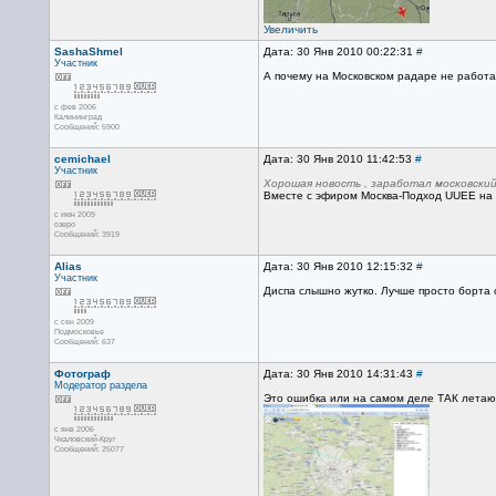
Увеличить
SashaShmel
Дата: 30 Янв 2010 00:22:31
#
Участник
А почему на Московском радаре не работ
с фев 2006
Калининград
Сообщений: 5900
cemichael
Дата: 30 Янв 2010 11:42:53
#
Участник
Хорошая новость , заработал московский
Вместе с эфиром Москва-Подход UUEE на L
с июн 2009
озеро
Сообщений: 3919
Alias
Дата: 30 Янв 2010 12:15:32
#
Участник
Диспа слышно жутко. Лучше просто борта с
с сен 2009
Подмосковье
Сообщений: 637
Фотограф
Дата: 30 Янв 2010 14:31:43
#
Модератор раздела
Это ошибка или на самом деле ТАК летаю
с янв 2006
Чкаловский-Круг
Сообщений: 25077