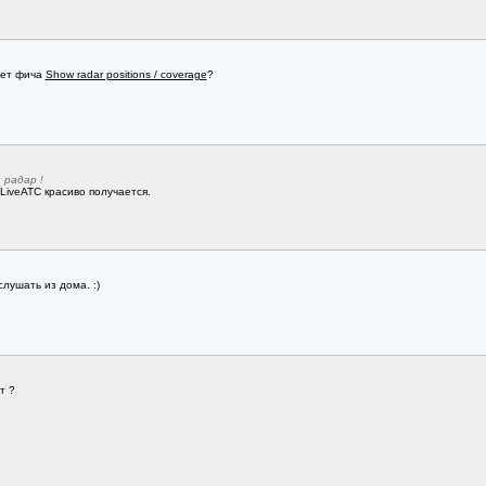
ает фича
Show radar positions / coverage
?
 радар !
iveATC красиво получается.
лушать из дома. :)
т ?