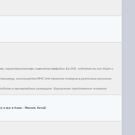
ими характеристиками самолета-амфибии Бе-200, поднялся на его борт и
тальянцу, используется МЧС для тушения пожаров в различных регионах
работы в чрезвычайных ситуациях. Берлускони предложение поначалу
у и все в Азию - Япония, Китай