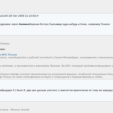
ke2140 (25 Окт 2009 21:14:03)
#
ртодромии через
Колпино
Кириши-Котлас-Сыктывкар куда-нибудь в Азию, например Гонконг
Питера.
тере:
ом МЧС России
кони, находившийся с рабочей поездкой в Санкт-Петербурге, ознакомился с техническ
 водоема, а приземлился в аэропорту Пулково. Бе-200, который продемонстрировали и
дложил своему коллеге прокатиться на уникальной машине, созданной специально для 
р России не стал подниматься на борт и попрощался с давним другом из лодки.
лайрадаре 6 ( было 8, два уже дальше улетело ) самолетов практически по тому же маршрут
в Азию - Япония, Китай