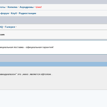
тоты
·
Копилка
·
Аэродромы
·
Live!
-форум
·
Клуб
·
Радиостанции
AQ
·
Галерея
·
.com
циальная поставка - официальная гарантия!
виадиапазон" это ,имхо .является офтопом .