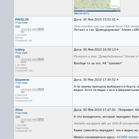
Увеличить
PAVEL90
Дата: 30 Янв 2010 15:01:01
#
Участник
Это ошибка или на самом деле ТАК лет
Летают и так."Домодедовские" ближе к МК
с ноя 2008
Москва
Сообщений: 464
let4eg
Дата: 30 Янв 2010 16:26:13
#
Участник
Летают и так."Домодедовские" ближе к 
Вообще то за это, АК "трахают"
с окт 2007
Москвабад
Сообщений: 1861
Шариков
Дата: 30 Янв 2010 17:45:52
#
Участник
А по какому принципу выбираются борта, к
видно. Хотя летящие с юга в Шереметьево
с фев 2006
Пречистенка
Сообщений: 628
Alias
Дата: 30 Янв 2010 17:47:51 · Поправил: Ali
Участник
А это координаты, которые передают борт
Aircrafts equipped with an ADS-B transponder
с сен 2009
Подмосковье
Какие самолёты передают, тех и видно на 
Сообщений: 637
Можно ознакомиться здесь:
ACARS tracker 