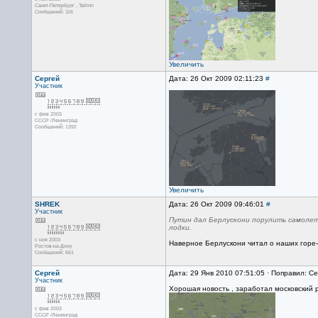
Санкт-Петербург , Tallinn
Сообщений: 116
Увеличить
Сергей
Дата: 26 Окт 2009 02:11:23
#
Участник
с фев 2003
СССР /Ленинград
Сообщений: 1392
Увеличить
SHREK
Дата: 26 Окт 2009 09:46:01
#
Участник
Путин дал Берлускони порулить самолет
лодки.
с ноя 2003
Наверное Берлускони читал о наших горе-о
Ростов-на-Дону
Сообщений: 661
Сергей
Дата: 29 Янв 2010 07:51:05 · Поправил: Се
Участник
Хорошая новость , заработал московский р
с фев 2003
СССР /Ленинград