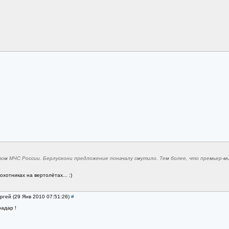
ом МЧС России. Берлускони предложение поначалу смутило. Тем более, что премьер-ми
хотниках на вертолётах... :)
ргей (29 Янв 2010 07:51:26)
#
адар !