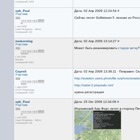
Сообщений: 4183
spb_Paul
Дата: 02 Апр 2009 12:24:54
#
Участник
Сейчас летит Golfstream 5 ,похоже из Рос
с ноя 2008
Санкт-Петербург , Tallinn
Сообщений: 116
meteorolog
Дата: 02 Апр 2009 13:14:27
#
Участник
Может быть реанимировать
старую ветку
?
с окт 2005
Москва
Сообщений: 6001
Сергей
Дата: 02 Апр 2009 13:38:11 · Поправил: Се
Участник
http://aviation.users.photofile.ru/photo/avi
http://radar-2.piopawlu.net/
с фев 2003
СССР /Ленинград
нужна регистрация
Сообщений: 1392
spb_Paul
Дата: 25 Окт 2009 12:34:09
#
Участник
Итальянский Аир Форс летит в сторону Пи
с ноя 2008
Санкт-Петербург , Tallinn
Сообщений: 116