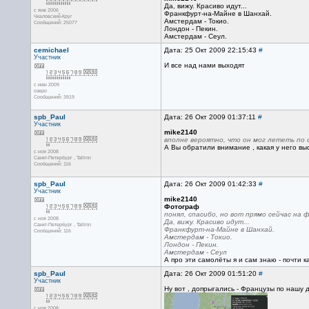
Да, вижу. Красиво идут...
с янв 2006
Франкфурт-на-Майне в Шанхай.
Чкаловский-Круг
Амстердам - Токио.
Сообщений: 25077
Лондон - Пекин.
Амстердам - Сеул.
cemichael
Дата: 25 Окт 2009 22:15:43
#
Участник
И все над нами выходят
с июн 2009
озеро
Сообщений: 3919
spb_Paul
Дата: 26 Окт 2009 01:37:11
#
Участник
mike2140
вполне вероятно, что он мог лететь по
А Вы обратили внимание , какая у него выс
с ноя 2008
Санкт-Петербург , Tallinn
Сообщений: 116
spb_Paul
Дата: 26 Окт 2009 01:42:33
#
Участник
mike2140
Фотограф
понял, спасибо, но вот прямо сейчас на 
с ноя 2008
Да, вижу. Красиво идут...
Санкт-Петербург , Tallinn
Франкфурт-на-Майне в Шанхай.
Сообщений: 116
Амстердам - Токио.
Лондон - Пекин.
Амстердам - Сеул
А про эти самолёты я и сам знаю - почти к
spb_Paul
Дата: 26 Окт 2009 01:51:20
#
Участник
Ну вот , допрыгались - Французы по нашу д
с ноя 2008