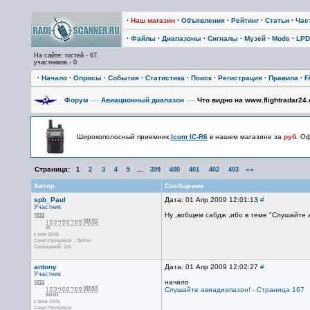
·
Наш магазин
·
Объявления
·
Рейтинг
·
Статьи
·
Час
·
Файлы
·
Диапазоны
·
Сигналы
·
Музей
·
Mods
·
LPD
На сайте: гостей - 67,
участников - 0
·
Начало
·
Опросы
·
События
·
Статистика
·
Поиск
·
Регистрация
·
Правила
·
F
Форум
—›
Авиационный диапазон
—›
Что видно на www.flightradar24
Широкополосный приемник
Icom IC-R6
в нашем магазине за
руб.
Офи
Страница:
...
»»
1
2
3
4
5
399
400
401
402
403
Автор
Сообщение
spb_Paul
Дата: 01 Апр 2009 12:01:13
#
Участник
Ну ,вобщем сабдж ,ибо в теме "Слушайте а
с ноя 2008
Санкт-Петербург , Tallinn
Сообщений: 116
antony
Дата: 01 Апр 2009 12:02:27
#
Участник
начало
Слушайте авиадиапазон! - Страница 167
с фев 2005
Санкт-Петербург