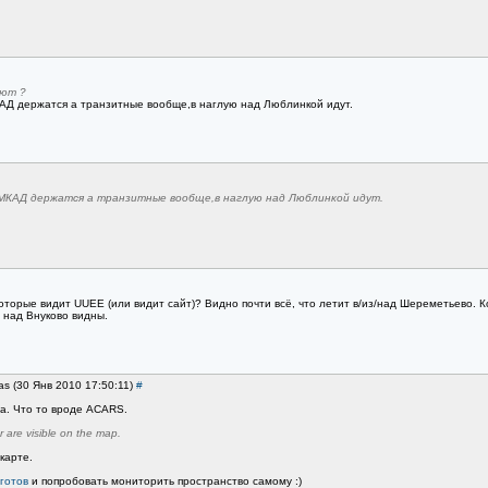
ают ?
АД держатся а транзитные вообще,в наглую над Люблинкой идут.
МКАД держатся а транзитные вообще,в наглую над Люблинкой идут.
оторые видит UUEE (или видит сайт)? Видно почти всё, что летит в/из/над Шереметьево. 
 над Внуково видны.
as (30 Янв 2010 17:50:11)
#
а. Что то вроде ACARS.
 are visible on the map.
карте.
готов
и попробовать мониторить пространство самому :)