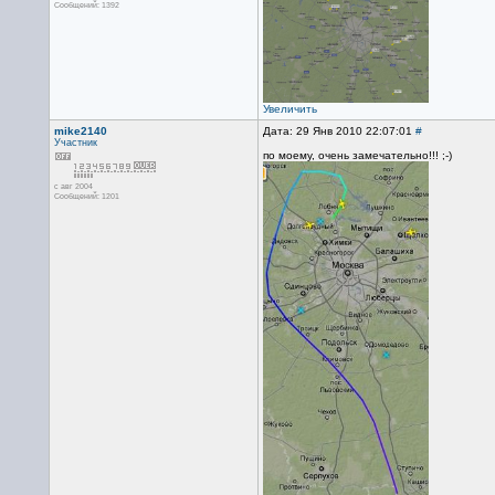
Сообщений: 1392
Увеличить
mike2140
Дата: 29 Янв 2010 22:07:01
#
Участник
по моему, очень замечательно!!! ;-)
с авг 2004
Сообщений: 1201