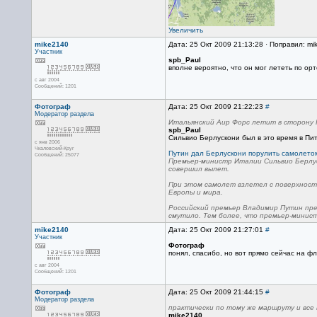
Увеличить
mike2140
Дата: 25 Окт 2009 21:13:28 · Поправил: mi
Участник
spb_Paul
вполне вероятно, что он мог лететь по о
с авг 2004
Сообщений: 1201
Фотограф
Дата: 25 Окт 2009 21:22:23
#
Модератор раздела
Итальянский Аир Форс летит в сторону 
spb_Paul
Сильвио Берлускони был в это время в Пи
с янв 2006
Чкаловский-Круг
Путин дал Берлускони порулить самолет
Сообщений: 25077
Премьер-министр Италии Сильвио Берлус
совершил вылет.
При этом самолет взлетел с поверхности
Европы и мира.
Российский премьер Владимир Путин пре
смутило. Тем более, что премьер-минист
mike2140
Дата: 25 Окт 2009 21:27:01
#
Участник
Фотограф
понял, спасибо, но вот прямо сейчас на ф
с авг 2004
Сообщений: 1201
Фотограф
Дата: 25 Окт 2009 21:44:15
#
Модератор раздела
практически по тому же маршруту и все 
mike2140