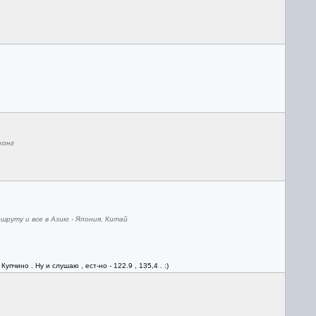
конг
шруту и все в Азию - Япония, Китай
ино . Ну и слушаю , ест-но - 122.9 , 135,4 . :)