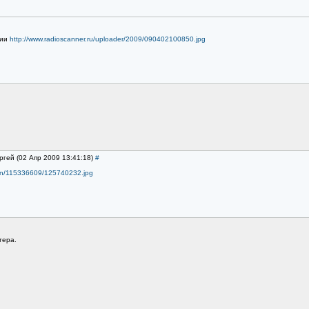
сии
http://www.radioscanner.ru/uploader/2009/090402100850.jpg
ргей (02 Апр 2009 13:41:18)
#
ation/115336609/125740232.jpg
тера.