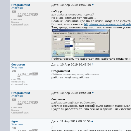
Programmist
Дата: 10 Апр 2019 16:42:16
#
Участник
ua3upp
как задать скорость порта?
Не знаю, столько лет прошло...
с ноя 2008
Вообще непонятно, где Вы её взяли, когда я её с сайт
Москва
Вот всё, что осталось:
http://www.radioscanner.ru/uploa
Сообщений: 3826
Там, вроде, сначала надо порт выключить, потом устан
Ребята говорят, что работает, или работало когда-то, 
бесовгон
Дата: 10 Апр 2019 16:47:54
#
Участник
Programmist
Ребята говорят, что работает
работает-ещё как работает.
с окт 2014
около Москвы
Сообщений: 406
Programmist
Дата: 10 Апр 2019 16:55:30
#
Участник
бесовгон
работает-ещё как работает.
Вполне возможно, там версий было вагон и маленькая
с ноя 2008
Будет ли работать то, что сейчас в архиве - неизвестно
Москва
Сообщений: 3826
tigra
Дата: 11 Апр 2019 00:08:50
#
Участник
;)
Как там, в кино: "Большой брат следит за тобой!"... ве