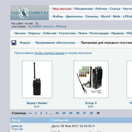
·
Наш магазин
·
Объявления
·
Рейтинг
·
Статьи
·
Част
·
Файлы
·
Диапазоны
·
Сигналы
·
Музей
·
Mods
·
LPD-
На сайте: гостей - 52,
участников - 3 [
BOBEP
,
skytruck
,
AVKarto
]
·
Начало
·
Опросы
·
События
·
Статистика
·
Поиск
·
Регистрация
·
Правила
·
FA
Форум
—›
Программное обеспечение
—›
Программа для передачи текстов
Портативные
Си-Би радиостанции
в нашем магазине
Беркут Hunter
Егерь 3
P
руб.
руб.
Страница:
««
...
1
2
3
23
24
25
26
27
28
29
Автор
Сообщение
jonni pi
Дата: 09 Фев 2017 12:04:02
#
Участник