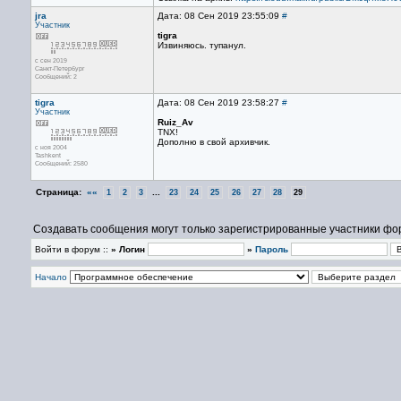
jra
Дата: 08 Сен 2019 23:55:09
#
Участник
tigra
Извиняюсь. тупанул.
с сен 2019
Санкт-Петербург
Сообщений: 2
tigra
Дата: 08 Сен 2019 23:58:27
#
Участник
Ruiz_Av
TNX!
Дополню в свой архивчик.
с ноя 2004
Tashkent
Сообщений: 2580
Страница:
««
...
1
2
3
23
24
25
26
27
28
29
Создавать сообщения могут только зарегистрированные участники фо
Войти в форум ::
» Логин
»
Пароль
Начало