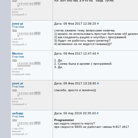
АА. Вот оно как, а я то на '' vasja" гуглю.
с янв 2017
Магас
Сообщений: 6
jonni pi
Дата: 09 Фев 2017 12:36:25
#
Участник
слегка оживлю тему, вопросами новичка.
1) можно ли использовать простые болталки uhf диапозо
2) как соединить рацию и ноутбук с программой
с янв 2017
3) будет ли работать через репитер?
Магас
4) возможно ли не кидатся тапками)))?
Сообщений: 6
Mexico
Дата: 09 Фев 2017 12:47:44
#
Участник
1. Да.
2. Схема была в архиве с программой.
3. Да.
с янв 2004
Москва
Сообщений: 5089
jonni pi
Дата: 09 Фев 2017 13:18:40
#
Участник
спасибо, просто и понятно))
с янв 2017
Магас
Сообщений: 6
ua3upp
Дата: 09 Апр 2019 20:35:43
#
Участник
Programmist
как задать скорость порта?
при скорости 9600 не работает связка ft-817 z817
с июн 2015
Иваново
Сообщений: 37