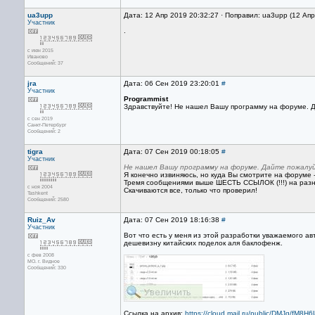
ua3upp
Дата: 12 Апр 2019 20:32:27 · Поправил: ua3upp (12 Ап
Участник
.
с июн 2015
Иваново
Сообщений: 37
jra
Дата: 06 Сен 2019 23:20:01
#
Участник
Programmist
Здравствуйте! Не нашел Вашу программу на форуме. Д
с сен 2019
Санкт-Петербург
Сообщений: 2
tigra
Дата: 07 Сен 2019 00:18:05
#
Участник
Не нашел Вашу программу на форуме. Дайте пожалуй
Я конечно извиняюсь, но куда Вы смотрите на форуме -
Тремя сообщениями выше ШЕСТЬ ССЫЛОК (!!!) на разн
с ноя 2004
Скачиваются все, только что проверил!
Tashkent
Сообщений: 2580
Ruiz_Av
Дата: 07 Сен 2019 18:16:38
#
Участник
Вот что есть у меня из этой разработки уважаемого а
дешевизну китайских поделок аля баклофенж.
с фев 2008
МО. г. Видное
Сообщений: 330
Ссылка на архив:
https://cloud.mail.ru/public/DMJq/fM8H