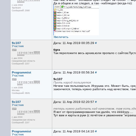
Да в общем и не следил, а так - наблюдал (когда-то):
с ноя 2004
Tashkent
Сообщений: 2580
Увеличить
9c107
Дата: 11 Апр 2019 00:35:29
#
Участник
tigra
Так переложите весь архив,коли пропало с сайтов.Пуст
с дек 2004
Свердловская область
Сообщений: 1157
Programmist
Дата: 11 Апр 2019 00:56:34
#
Участник
9c107
Пусть народ пользуется
Нечем там пользоваться. Игрушка это. Может быть, ср
с ноя 2008
закончился, теперь нужно работать над качеством, там
Москва
Сообщений: 3826
9c107
Дата: 11 Апр 2019 02:20:57
#
Участник
теперь нужно работать над качеством, там есть где
Я вот от программирования так далёк, что ёёёёууу.....
Тут вам и карты в руки (с почётом и уважением "играющи
с дек 2004
Свердловская область
Сообщений: 1157
Programmist
Дата: 11 Апр 2019 04:14:10
#
Участник