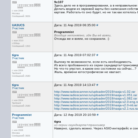
9c107
Здесь дело не в программировании, а в неправильном 
Делать модем из звуковой карты без написания собств
с ноя 2008
картам. Работать-то оно будет, но не так как хотелось 
Москва
Сообщений: 3826
UA3UCS
Дата: 11 Апр 2019 06:35:00
#
Участник
Programmist
Вообще непонятно, где Вы её взяли,
Отсюда же и взяли, но сохранили. :)
с мая 2010
LO06qu
Сообщений: 1353
tigra
Дата: 11 Апр 2019 07:02:37
#
Участник
Выложу по возможности, если есть необходимость.
Из всего пробованного из серии саундкарта+трансиве
Но что-то упустил, в каком оно состоянии на сейчас...?
с ноя 2004
Жаль, времени котострофически не хватает.
Tashkent
Сообщений: 2580
tigra
Дата: 11 Апр 2019 14:13:47
#
Участник
http://www.radioscanner.ru/uploader/2019/vasja-v1.02.rar
http://www.radioscanner.ru/uploader/2019/vasja-v1.051.rar
http://www.radioscanner.ru/uploader/2019/vasja-v1.082.rar
с ноя 2004
http://www.radioscanner.ru/uploader/2019/vasja-v2.0-eng.r
Tashkent
http://www.radioscanner.ru/uploader/2019/vasja-v2.0-ml.rar
Сообщений: 2580
http://www.radioscanner.ru/uploader/2019/vasja-v2.1-rus.ra
Programmist
Дата: 12 Апр 2019 20:10:59
#
Участник
tigra
из серии саундкарта+трансивер
Наверно, сделать можно. Через ASIO-интерфейс и сое
с ноя 2008
Москва
Сообщений: 3826