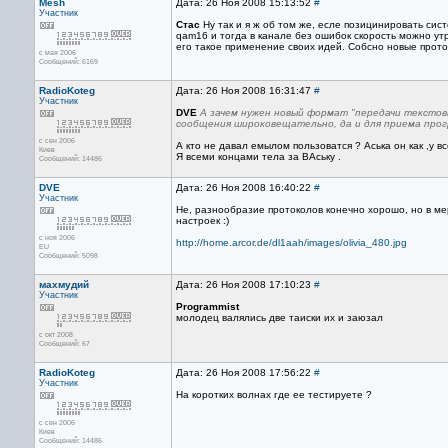
Mesh
Дата: 26 Ноя 2008 15:13:52
#
Участник
Стас
Ну так и я ж об том же, есле позицинировать сис
qam16 и тогда в канале без ошибок скорость можно утр
его такое применение своих идей. Собсно новые прото
с мая 2006
Сообщений: 6169
RadioKoteg
Дата: 26 Ноя 2008 16:31:47
#
Участник
DVE
А зачем нужен новый формат "передачи тексто
сообщения широковещательно, да и для приема прог
с сен 2006
А кто не давал емылом пользоватся ? Аська он как ,у вс
Киев
Я всеми концами тела за ВАську .
Сообщений: 14486
DVE
Дата: 26 Ноя 2008 16:40:22
#
Участник
Не, разнообразие протоколов конечно хорошо, но в мер
настроек :)
с ноя 2006
http://home.arcor.de/dl1aah/images/olivia_480.jpg
EU
Сообщений: 5098
махмудий
Дата: 26 Ноя 2008 17:10:23
#
Участник
Programmist
молодец валялись две таиски их и заюзал
с окт 2008
Сообщений: 67
RadioKoteg
Дата: 26 Ноя 2008 17:56:22
#
Участник
На коротких волнах где ее тестируете ?
с сен 2006
Киев
Сообщений: 14486