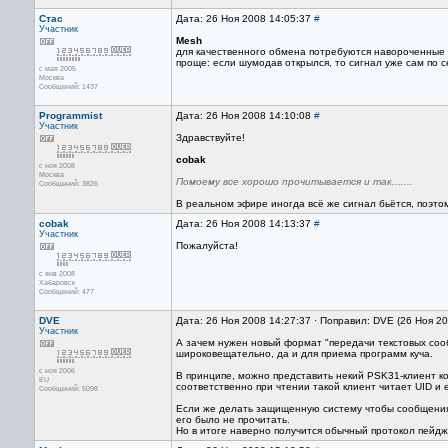
Стас
Дата: 26 Ноя 2008 14:05:37
#
Участник
Mesh
для качественного обмена потребуются навороченные а
проще: если шумодав открылся, то сигнал уже сам по 
с мая 2005
Москва
Сообщений: 1437
Programmist
Дата: 26 Ноя 2008 14:10:08
#
Участник
Здравствуйте!
cobak
с ноя 2008
Москва
Помоему все хорошо прочитывается и так.......
Сообщений: 3826
В реальном эфире иногда всё же сигнал бьётся, поэто
cobak
Дата: 26 Ноя 2008 14:13:37
#
Участник
Пожалуйста!
с янв 2008
Хабаровск
Сообщений: 477
DVE
Дата: 26 Ноя 2008 14:27:37 · Поправил: DVE (26 Ноя 2
Участник
А зачем нужен новый формат "передачи текстовых со
широковещательно, да и для приема программ куча.
с ноя 2006
В принципе, можно представить некий PSK31-клиент к
EU
соответственно при чтении такой клиент читает UID и
Сообщений: 5098
Если же делать защищенную систему чтобы сообщения
его было не прочитать.
Но в итоге наверно получится обычный протокол пейдж