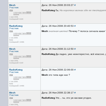
Mesh
Дата: 26 Ноя 2008 20:03:27
#
Участник
RadioKoteg
Гы,
На коротких волнах где ее тестирует
с мая 2006
Сообщений: 6169
RadioKoteg
Дата: 26 Ноя 2008 20:40:53
#
Участник
Mesh
знатная шютка!
Почему ? полоса сигнала какая
с сен 2006
Киев
Сообщений: 14486
Mesh
Дата: 26 Ноя 2008 21:12:50
#
Участник
RadioKoteg
Да ладно, уже неинтерестно, всё классно, 
с мая 2006
Сообщений: 6169
RadioKoteg
Дата: 26 Ноя 2008 22:06:00
#
Участник
Mesh
это типа иди нах ?
с сен 2006
Киев
Сообщений: 14486
Mesh
Дата: 26 Ноя 2008 22:38:17
#
Участник
RadioKoteg
Упс... гы, это уж как вам угодно.
с мая 2006