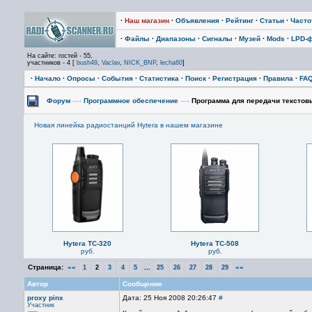
·
Наш магазин
·
Объявления
·
Рейтинг
·
Статьи
·
Част
·
Файлы
·
Диапазоны
·
Сигналы
·
Музей
·
Mods
·
LPD-
На сайте: гостей - 55,
участников - 4 [
bush49
,
Vaclav
,
NICK_BNP
,
lecha60
]
·
Начало
·
Опросы
·
События
·
Статистика
·
Поиск
·
Регистрация
·
Правила
·
FA
Форум
—›
Программное обеспечение
—›
Программа для передачи текстов
Новая линейка радиостанций Hytera в нашем магазине
Hytera TC-320
Hytera TC-508
руб.
руб.
Страница:
««
...
»»
1
2
3
4
5
25
26
27
28
29
Автор
Сообщение
proxy pinx
Дата: 25 Ноя 2008 20:26:47
#
Участник