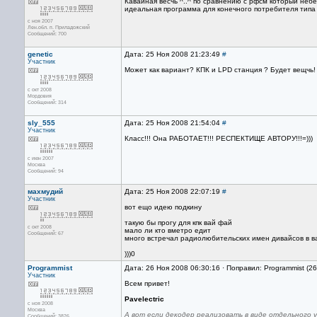
Кавайная весчь ^..^ по сравнению с рфсм который небе
идеальная программа для конечного потребителя типа 
с ноя 2007
Лен.обл. п. Приладожский
Сообщений: 700
genetic
Дата: 25 Ноя 2008 21:23:49
#
Участник
Может как вариант? КПК и LPD станция ? Будет вещчь!
с окт 2008
Мордовия
Сообщений: 314
sly_555
Дата: 25 Ноя 2008 21:54:04
#
Участник
Класс!!! Она РАБОТАЕТ!!! РЕСПЕКТИЩЕ АВТОРУ!!!=)))
с июн 2007
Москва
Сообщений: 94
махмудий
Дата: 25 Ноя 2008 22:07:19
#
Участник
вот ещо идею подкину
такую бы прогу для кпк вай фай
с окт 2008
мало ли кто вметро едит
Сообщений: 67
много встречал радиолюбительских имен дивайсов в в
)))0
Programmist
Дата: 26 Ноя 2008 06:30:16 · Поправил: Programmist (2
Участник
Всем привет!
Pavelectric
с ноя 2008
Москва
А вот если декодер реализовать в виде отдельного 
Сообщений: 3826