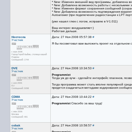
* New: Изменен внешний вид программы, добавлена в
* New: Добавлена возможность работы с несколькими 
* New: Изменен формат сохранения сообщений (сохраня
* New: Добавлена возможность подтверждения коррект
Autoanswer (при подключении радиостанции к LPT порт
(уже нашел глюк с логом, исправлю в V-1.011)
Ваш интерес воодушевляет:)
Работаю дальше.
Неотесла
Дата: 27 Ноя 2008 05:57:38
#
Участник
Я бы посоветовал вам выложить проект на отдельном с
с мая 2008
Город-Герой Кыйив, столица нашей
Родины
Сообщений: 1744
DVE
Дата: 27 Ноя 2008 10:34:53
#
Участник
Programmist
Тогда уж до кучи - сделайте интерфейс плагинов, поз
с ноя 2006
Тогда программа может стать вполне популярной сред
EU
придется озадачиться методами кодирования сообщени
Сообщений: 5098
CDMA
Дата: 27 Ноя 2008 10:44:22
#
Участник
Programmist
Спасибо за ваш труд!
с июн 2006
Москва
Сообщений: 481
cobak
Дата: 27 Ноя 2008 10:58:57
#
Участник
Programmist