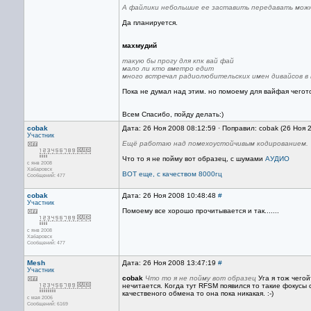
А файлики небольшие ее заставить передавать мож
Да планируется.
махмудий
такую бы прогу для кпк вай фай
мало ли кто вметро едит
много встречал радиолюбительских имен дивайсов в 
Пока не думал над этим. но помоему для вайфая чегото
Всем Спасибо, пойду делать:)
cobak
Дата: 26 Ноя 2008 08:12:59 · Поправил: cobak (26 Ноя 
Участник
Ещё работаю над помехоустойчивым кодированием.
Что то я не пойму вот образец, с шумами
АУДИО
с янв 2008
Хабаровск
ВОТ еще, с качеством 8000гц
Сообщений: 477
cobak
Дата: 26 Ноя 2008 10:48:48
#
Участник
Помоему все хорошо прочитывается и так.......
с янв 2008
Хабаровск
Сообщений: 477
Mesh
Дата: 26 Ноя 2008 13:47:19
#
Участник
cobak
Что то я не пойму вот образец
Уга я тож чего
нечитается. Когда тут RFSM появился то такие фокусы с
качественого обмена то она пока никакая. :-)
с мая 2006
Сообщений: 6169