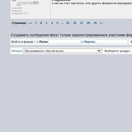
а как на счет картинок, или других форматов передават
с янв 2008
Хабаровск
Сообщений: 477
Страница:
««
...
»»
1
2
3
4
5
25
26
27
28
29
Создавать сообщения могут только зарегистрированные участники фо
Войти в форум ::
» Логин
»
Пароль
Начало