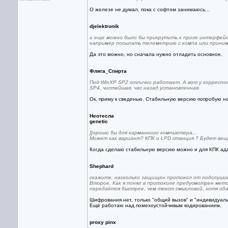
О железе не думал, пока с софтом занимаюсь...
djelektronik
и еще можно было бы прикрутить к проге интерфейс 
например посылать телеметрию с компа или приним
Да это можно, но сначала нужно отладить основное.
Фляга_Спирта
Под WinXP SP2 отлично работает. А вот у корреспон
SP4, чистейшая, час назад установленная.
Ок, приму к сведенью. Стабильную версию попробую н
Неотесла
genetic
][орошо бы для карманного компьютера...
Может как вариант? КПК и LPD станция ? Будет вещ
Когда сделаю стабильную версию можно и для КПК ада
Shephard
скажите, насколько защищен протокол от подслуши
Второе. Как я понял в протоколе предусмотрен ме
передаётся быстрее, чем текст смысловой, хотя оба
Шифрования нет, только "общий вызов" и "индивидуа
Ещё работаю над помехоустойчивым кодированием.
proxy pinx