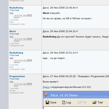
Сообщений: 6169
RadioKoteg
Дата: 26 Ноя 2008 22:40:44
#
Участник
Mesh
Спасибо.
Но вы не правы ,на КВ в ЧМ все ок пашет .
с сен 2006
Киев
Сообщений: 14486
Mesh
Дата: 26 Ноя 2008 22:44:10
#
Участник
RadioKoteg
Да кто против? Конено будет пахать. Люди з
с мая 2006
Сообщений: 6169
RadioKoteg
Дата: 26 Ноя 2008 22:51:13
#
Участник
мда .. ну да ладно .
с сен 2006
Киев
Сообщений: 14486
Programmist
Дата: 27 Ноя 2008 04:25:29 · Поправил: Programmist (2
Участник
Всем привет!
Здесь
следующая версия Васьки (V-1.01)
с ноя 2008
Москва
Сообщений: 3826