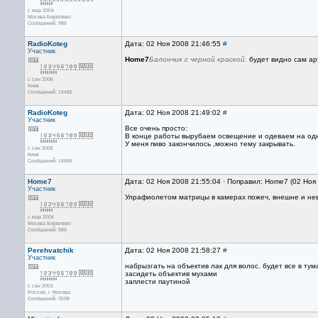
с мар 2004
Москва Бирюлево
Сообщений: 986
RadioKoteg
Дата: 02 Ноя 2008 21:46:55
#
Участник
Home7
Балончик с черной краской.
будет видно сам ар
с сен 2006
Киев
Сообщений: 14486
RadioKoteg
Дата: 02 Ноя 2008 21:49:02
#
Участник
Все очень просто:
В конце работы вырубаем освещение и одеваем на одну
У меня пиво закончилось ,можно тему закрывать.
с сен 2006
Киев
Сообщений: 14486
Home7
Дата: 02 Ноя 2008 21:55:04 · Поправил: Home7 (02 Ноя
Участник
Улрафиолетом матрицы в камерах пожеч, внешне и нев
с мар 2004
Москва Бирюлево
Сообщений: 986
Perehvatchik
Дата: 02 Ноя 2008 21:58:27
#
Участник
набрызгать на объектив лак для волос. будет все в тум
засидеть объектив мухами
заплести паутиной
с сен 2003
Россия, г. Москва
Сообщений: 3598