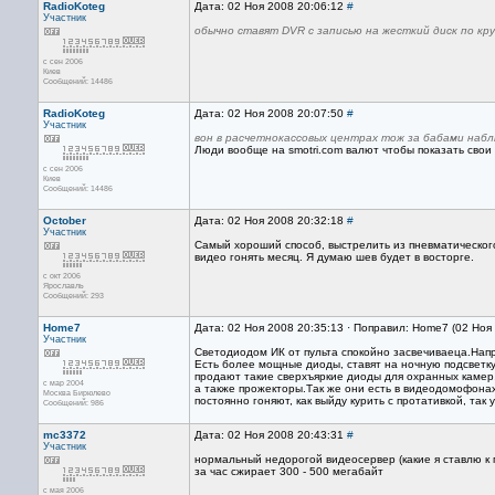
RadioKoteg
Дата: 02 Ноя 2008 20:06:12
#
Участник
обычно ставят DVR с записью на жесткий диск по кру
с сен 2006
Киев
Сообщений: 14486
RadioKoteg
Дата: 02 Ноя 2008 20:07:50
#
Участник
вон в расчетнокассовых центрах тож за бабами набл
Люди вообще на smotri.com валют чтобы показать свои б
с сен 2006
Киев
Сообщений: 14486
October
Дата: 02 Ноя 2008 20:32:18
#
Участник
Самый хороший способ, выстрелить из пневматического
видео гонять месяц. Я думаю шев будет в восторге.
с окт 2006
Ярославль
Сообщений: 293
Home7
Дата: 02 Ноя 2008 20:35:13 · Поправил: Home7 (02 Ноя
Участник
Светодиодом ИК от пульта спокойно засвечиваеца.Напр
Есть более мощные диоды, ставят на ночную подсветку 
продают такие сверхъяркие диоды для охранных камер
с мар 2004
а также прожекторы.Так же они есть в видеодомофона
Москва Бирюлево
постоянно гоняют, как выйду курить с протативкой, так 
Сообщений: 986
mc3372
Дата: 02 Ноя 2008 20:43:31
#
Участник
нормальный недорогой видеосервер (какие я ставлю к 
за час сжирает 300 - 500 мегабайт
с мая 2006