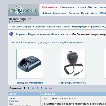
·
Наш магазин
·
Объявления
·
Рейтинг
·
Статьи
·
Част
·
Файлы
·
Диапазоны
·
Сигналы
·
Музей
·
Mods
·
LPD-
На сайте: гостей - 67,
участников - 0
·
Начало
·
Опросы
·
События
·
Статистика
·
Поиск
·
Регистрация
·
Правила
·
FA
Форум
—›
Радиотехническая безопасность
—›
Как "ослепить" видеокамер
Большой выбор аксессуаров для радиостанций и приемников!
Зарядные устройства
Гарнитуры и тангенты
Страница:
»»
1
2
3
4
5
6
Автор
Сообщение
Tolan
Дата: 02 Ноя 2008 19:54:05
#
Участник
У знакомой тетки на работе понаставили в кабинетах 