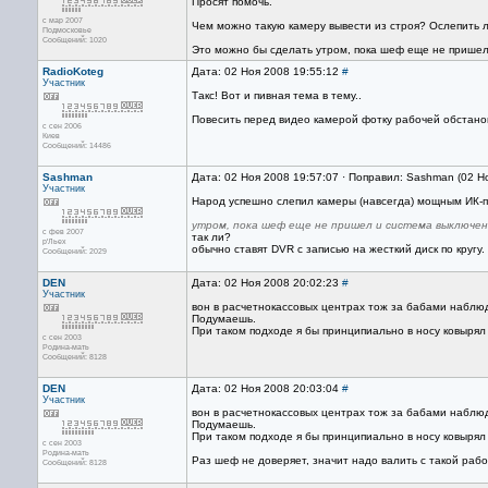
Просят помочь.
с мар 2007
Чем можно такую камеру вывести из строя? Ослепить л
Подмосковье
Сообщений: 1020
Это можно бы сделать утром, пока шеф еще не пришел 
RadioKoteg
Дата: 02 Ноя 2008 19:55:12
#
Участник
Такс! Вот и пивная тема в тему..
Повесить перед видео камерой фотку рабочей обстано
с сен 2006
Киев
Сообщений: 14486
Sashman
Дата: 02 Ноя 2008 19:57:07 · Поправил: Sashman (02 Н
Участник
Народ успешно слепил камеры (навсегда) мощным ИК-пр
утром, пока шеф еще не пришел и система выключен
с фев 2007
так ли?
р'Льех
обычно ставят DVR с записью на жесткий диск по кругу.
Сообщений: 2029
DEN
Дата: 02 Ноя 2008 20:02:23
#
Участник
вон в расчетнокассовых центрах тож за бабами наблюд
Подумаешь.
При таком подходе я бы принципиально в носу ковырял и
с сен 2003
Родина-мать
Сообщений: 8128
DEN
Дата: 02 Ноя 2008 20:03:04
#
Участник
вон в расчетнокассовых центрах тож за бабами наблюд
Подумаешь.
При таком подходе я бы принципиально в носу ковырял и
с сен 2003
Родина-мать
Раз шеф не доверяет, значит надо валить с такой раб
Сообщений: 8128