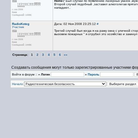
Home7
Был случай по появлению лазерных указок ,муж
Второй случай подобный ,заставил алкоголегав прятат
нападают..
с сен 2006
Киев
Сообщений: 14486
RadioKoteg
Дата: 02 Ноя 2008 23:25:12
#
Участник
Третий случай был когда я на раму окна с уличной сто
вызовем пожарных " я отрубил это хозяйство и закину
с сен 2006
Киев
Сообщений: 14486
Страница:
»»
1
2
3
4
5
6
Создавать сообщения могут только зарегистрированные участники фо
Войти в форум ::
» Логин
»
Пароль
Начало