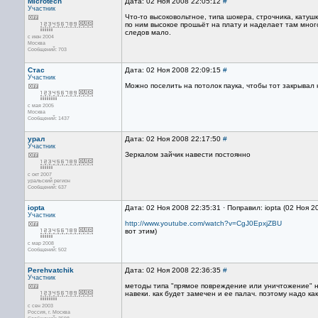
Microtech
Дата: 02 Ноя 2008 22:05:12
#
Участник
Что-то высоковольтное, типа шокера, строчника, катуш
по ним высокое прошьёт на плату и наделает там много
следов мало.
с июн 2004
Москва
Сообщений: 703
Стас
Дата: 02 Ноя 2008 22:09:15
#
Участник
Можно поселить на потолок паука, чтобы тот закрывал
с мая 2005
Москва
Сообщений: 1437
урал
Дата: 02 Ноя 2008 22:17:50
#
Участник
Зеркалом зайчик навести постоянно
с окт 2007
уральский регион
Сообщений: 637
iopta
Дата: 02 Ноя 2008 22:35:31 · Поправил: iopta (02 Ноя 2
Участник
http://www.youtube.com/watch?v=CgJ0EpxjZBU
вот этим)
с мар 2008
Сообщений: 502
Perehvatchik
Дата: 02 Ноя 2008 22:36:35
#
Участник
методы типа "прямое повреждение или уничтожение" не 
навеки. как будет замечен и ее палач. поэтому надо к
с сен 2003
Россия, г. Москва