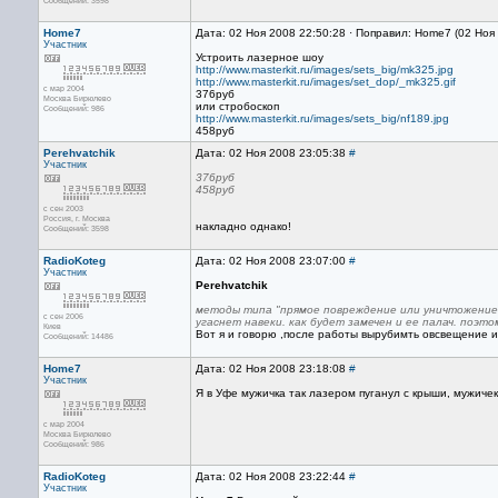
Сообщений: 3598
Home7
Дата: 02 Ноя 2008 22:50:28 · Поправил: Home7 (02 Ноя
Участник
Устроить лазерное шоу
http://www.masterkit.ru/images/sets_big/mk325.jpg
http://www.masterkit.ru/images/set_dop/_mk325.gif
с мар 2004
376руб
Москва Бирюлево
или стробоскоп
Сообщений: 986
http://www.masterkit.ru/images/sets_big/nf189.jpg
458руб
Perehvatchik
Дата: 02 Ноя 2008 23:05:38
#
Участник
376руб
458руб
с сен 2003
Россия, г. Москва
накладно однако!
Сообщений: 3598
RadioKoteg
Дата: 02 Ноя 2008 23:07:00
#
Участник
Perehvatchik
методы типа "прямое повреждение или уничтожение" 
с сен 2006
угаснет навеки. как будет замечен и ее палач. поэ
Киев
Вот я и говорю ,после работы вырубимть овсвещение и 
Сообщений: 14486
Home7
Дата: 02 Ноя 2008 23:18:08
#
Участник
Я в Уфе мужичка так лазером пуганул с крыши, мужиче
с мар 2004
Москва Бирюлево
Сообщений: 986
RadioKoteg
Дата: 02 Ноя 2008 23:22:44
#
Участник