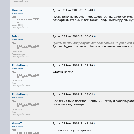
Сообщений: 627
Статик
Дата: 02 Ноя 2008 21:18:43
#
Участник
Пусть тётки попробуют переодеваться на рабочем мест
развартник старый и всё такое. Глядишь камеру снимут
с июл 2006
Сообщений: 655
Tolan
Дата: 02 Ноя 2008 21:33:09
#
Участник
Пусть тётки попробуют переодеваться на рабочем 
Да, это будет зрелище... Тетки в основном пенсионног
с мар 2007
Подмосковье
Сообщений: 1020
RadioKoteg
Дата: 02 Ноя 2008 21:33:39
#
Участник
Статик
жесть!
с сен 2006
Киев
Сообщений: 14486
RadioKoteg
Дата: 02 Ноя 2008 21:37:04
#
Участник
Все гениально просто!!! Взять СВЧ печку и заблокирова
оказалась вид камера
с сен 2006
Киев
Сообщений: 14486
Home7
Дата: 02 Ноя 2008 21:43:16
#
Участник
Балончик с черной краской.