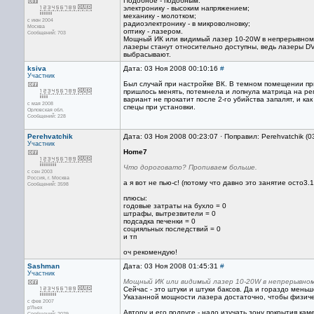
Подобное - подобным.
электронику - высоким напряжением;
механику - молотком;
с июн 2004
радиоэлектронику - в микроволновку;
Москва
оптику - лазером.
Сообщений: 703
Мощный ИК или видимый лазер 10-20W в непрерывном р
лазеры станут относительно доступны, ведь лазеры DV
выбрасывают.
ksiva
Дата: 03 Ноя 2008 00:10:16
#
Участник
Был случай при настройке ВК. В темном помещении пр
пришлось менять, потемнела и лопнула матрица на ре
вариант не прокатит после 2-го убийства запалят, и к
с мая 2008
спецы при установки.
Орловская обл.
Сообщений: 228
Perehvatchik
Дата: 03 Ноя 2008 00:23:07 · Поправил: Perehvatchik (
Участник
Home7
Что дороговато? Пропиваем больше.
с сен 2003
Россия, г. Москва
а я вот не пью-с! (потому что давно это занятие осто3.
Сообщений: 3598
плюсы:
годовые затраты на бухло = 0
штрафы, вытрезвители = 0
подсадка печенки = 0
социяльных последствий = 0
и тп
оч рекомендую!
Sashman
Дата: 03 Ноя 2008 01:45:31
#
Участник
Мощный ИК или видимый лазер 10-20W в непрерывно
Сейчас - это штуки и штуки баксов. Да и гораздо мен
Указанной мощности лазера достаточно, чтобы физичес
с фев 2007
р'Льех
Автору и его подруге - надо изучать зону покрытия кам
Сообщений: 2029