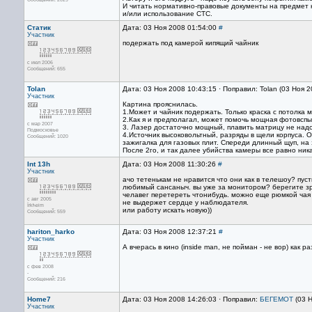
И читать нормативно-правовые документы на предмет 
и/или использование СТС.
Статик
Дата: 03 Ноя 2008 01:54:00
#
Участник
подержать под камерой кипящий чайник
с июл 2006
Сообщений: 655
Tolan
Дата: 03 Ноя 2008 10:43:15 · Поправил: Tolan (03 Ноя 
Участник
Картина прояснилась.
1.Может и чайник подержать. Только краска с потолка 
2.Как я и предполагал, может помочь мощная фотовспы
с мар 2007
3. Лазер достаточно мощный, плавить матрицу не надо
Подмосковье
4.Источник высоковольтный, разряды в щели корпуса. 
Сообщений: 1020
зажигалка для газовых плит. Спереди длинный щуп, на 
После 2го, и так далее убийства камеры все равно ник
Int 13h
Дата: 03 Ноя 2008 11:30:26
#
Участник
ачо тетенькам не нравится что они как в телешоу? пус
любимый сансаныч. вы уже за монитором? берегите зр
челавег перетереть чтонибудь. можно еще рюмкой чая 
с авг 2005
не выдержет сердце у наблюдателя.
Їrkћeim
или работу искать новую))
Сообщений: 559
hariton_harko
Дата: 03 Ноя 2008 12:37:21
#
Участник
А вчерась в кино (inside man, не пойман - не вор) как
с фев 2008
-
Сообщений: 216
Home7
Дата: 03 Ноя 2008 14:26:03 · Поправил:
БЕГЕМОТ
(03 Н
Участник