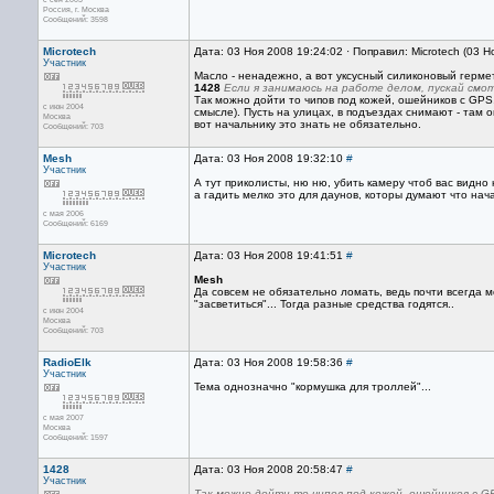
Россия, г. Москва
Сообщений: 3598
Microtech
Дата: 03 Ноя 2008 19:24:02 · Поправил: Microtech (03 
Участник
Масло - ненадежно, а вот уксусный силиконовый герме
1428
Если я занимаюсь на работе делом, пускай смо
Так можно дойти то чипов под кожей, ошейников с GPS,
с июн 2004
смысле). Пусть на улицах, в подъездах снимают - там о
Москва
вот начальнику это знать не обязательно.
Сообщений: 703
Mesh
Дата: 03 Ноя 2008 19:32:10
#
Участник
А тут приколисты, ню ню, убить камеру чтоб вас видно
а гадить мелко это для даунов, которы думают что нач
с мая 2006
Сообщений: 6169
Microtech
Дата: 03 Ноя 2008 19:41:51
#
Участник
Mesh
Да совсем не обязательно ломать, ведь почти всегда 
"засветиться"... Тогда разные средства годятся..
с июн 2004
Москва
Сообщений: 703
RadioElk
Дата: 03 Ноя 2008 19:58:36
#
Участник
Тема однозначно "кормушка для троллей"...
с мая 2007
Москва
Сообщений: 1597
1428
Дата: 03 Ноя 2008 20:58:47
#
Участник
Так можно дойти то чипов под кожей, ошейников с G