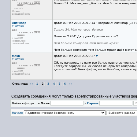
Только ЗА. Мне не_чего_боятся. Чем больше контроля,
с мая 2004
Москва
Сообщений: 6335
Антиквар
Дата: 03 Ноя 2008 21:10:14 · Поправил: Антиквар (03 Н
Участник
Только ЗА. Мне не_чего_боятся
Повесть "1984" Джорджа Оруэлла читали?
с июл 2008
Новосибирск
Чем больше контроля, тем меньше мрази.
Сообщений: 499
Чем больше контроля, тем больше мрази идёт в этот с
Mesh
Дата: 03 Ноя 2008 21:20:27
#
Участник
Ой, ну началось, ну прям все белые пушистые чесные,
наведите порядок, гы. Уж сказал ненарвится контроль 
децкого чтоли? Тема фуфло, чисто бла-бла, никто в зд
с мая 2006
Сообщений: 6169
Страница:
««
»»
1
2
3
4
5
6
Создавать сообщения могут только зарегистрированные участники фо
Войти в форум ::
» Логин
»
Пароль
Начало