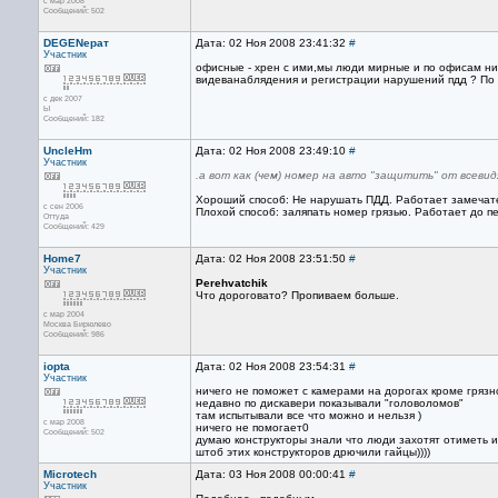
с мар 2008
Сообщений: 502
DEGENерат
Дата: 02 Ноя 2008 23:41:32
#
Участник
офисные - хрен с ими,мы люди мирные и по офисам нич
видеванаблядения и регистрации нарушений пдд ? По 
с дек 2007
Ы
Сообщений: 182
UncleHm
Дата: 02 Ноя 2008 23:49:10
#
Участник
.а вот как (чем) номер на авто "защитить" от всев
Хороший способ: Не нарушать ПДД. Работает замечате
с сен 2006
Плохой способ: заляпать номер грязью. Работает до п
Оттуда
Сообщений: 429
Home7
Дата: 02 Ноя 2008 23:51:50
#
Участник
Perehvatchik
Что дороговато? Пропиваем больше.
с мар 2004
Москва Бирюлево
Сообщений: 986
iopta
Дата: 02 Ноя 2008 23:54:31
#
Участник
ничего не поможет с камерами на дорогах кроме гряз
недавно по дискавери показывали "головоломов"
там испытывали все что можно и нельзя )
с мар 2008
ничего не помогает0
Сообщений: 502
думаю конструкторы знали что люди захотят отиметь их
штоб этих конструкторов дрючили гайцы))))
Microtech
Дата: 03 Ноя 2008 00:00:41
#
Участник