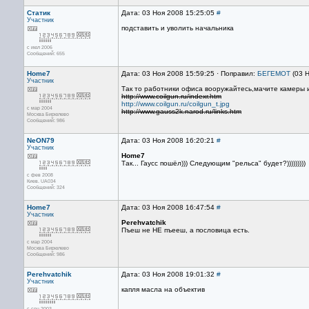
Статик
Дата: 03 Ноя 2008 15:25:05
#
Участник
подставить и уволить начальника
с июл 2006
Сообщений: 655
Home7
Дата: 03 Ноя 2008 15:59:25 · Поправил:
БЕГЕМОТ
(03 Н
Участник
Так то работники офиса вооружайтесь,мачите камеры и
http://www.coilgun.ru/indexr.htm
http://www.coilgun.ru/coilgun_t.jpg
с мар 2004
http://www.gauss2k.narod.ru/links.htm
Москва Бирюлево
Сообщений: 986
NeON79
Дата: 03 Ноя 2008 16:20:21
#
Участник
Home7
Так... Гаусс пошёл))) Следующим "рельса" будет?)))))))))
с фев 2008
Киев. UA034
Сообщений: 324
Home7
Дата: 03 Ноя 2008 16:47:54
#
Участник
Perehvatchik
Пъеш не НЕ пъееш, а пословица есть.
с мар 2004
Москва Бирюлево
Сообщений: 986
Perehvatchik
Дата: 03 Ноя 2008 19:01:32
#
Участник
капля масла на объектив
с сен 2003