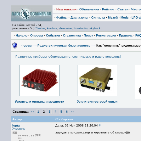
·
Наш магазин
·
Объявления
·
Рейтинг
·
Статьи
·
Част
·
Файлы
·
Диапазоны
·
Сигналы
·
Музей
·
Mods
·
LPD-
На сайте: гостей - 64,
участников - 5 [
Chester
,
kn-dima
,
dxreceive
,
Konstantin
,
skytruck
]
·
Начало
·
Опросы
·
События
·
Статистика
·
Поиск
·
Регистрация
·
Правила
·
FA
Форум
—›
Радиотехническая безопасность
—›
Как "ослепить" видеокамер
Различные приборы, оборудование, спутниковые и радиотелефоны!
Усилители сигнала и мощности
Усилители сотовой связи
Страница:
««
»»
1
2
3
4
5
6
Автор
Сообщение
iopta
Дата: 02 Ноя 2008 23:26:04
#
Участник
зарядите конденсатор и коротните об камеру))))