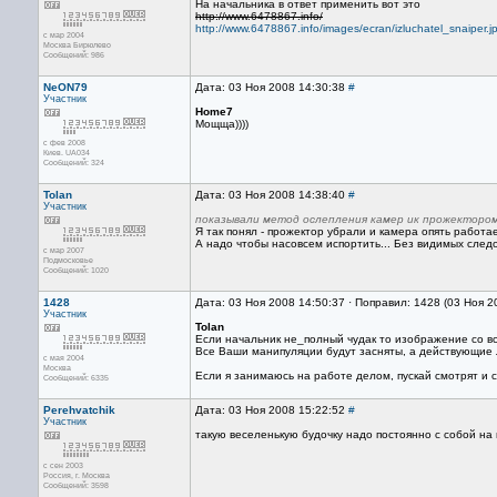
На начальника в ответ применить вот это
http://www.6478867.info/
http://www.6478867.info/images/ecran/izluchatel_snaiper.j
с мар 2004
Москва Бирюлево
Сообщений: 986
NeON79
Дата: 03 Ноя 2008 14:30:38
#
Участник
Home7
Мощща))))
с фев 2008
Киев. UA034
Сообщений: 324
Tolan
Дата: 03 Ноя 2008 14:38:40
#
Участник
показывали метод ослепления камер ик прожектором
Я так понял - прожектор убрали и камера опять работа
А надо чтобы насовсем испортить... Без видимых следо
с мар 2007
Подмосковье
Сообщений: 1020
1428
Дата: 03 Ноя 2008 14:50:37 · Поправил: 1428 (03 Ноя 2
Участник
Tolan
Если начальник не_полный чудак то изображение со вс
Все Ваши манипуляции будут засняты, а действующие 
с мая 2004
Москва
Если я занимаюсь на работе делом, пускай смотрят и 
Сообщений: 6335
Perehvatchik
Дата: 03 Ноя 2008 15:22:52
#
Участник
такую веселенькую будочку надо постоянно с собой на
с сен 2003
Россия, г. Москва
Сообщений: 3598