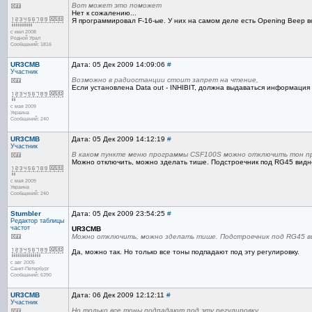
Вот может это поможет
Нет к сожалению...
Я программировал F-16-ые. У них на самом деле есть Opening Beep во 
с июл 2008
Родной Урал
Сообщений: 1816
UR3CMB
Дата: 05 Дек 2009 14:09:06
#
Участник
Возможно в радиостанции стоит запрет на чтение,
Если установлена Data out - INHIBIT, должна выдаваться информация - 
с мая 2009
Украина
Сообщений: 240
UR3CMB
Дата: 05 Дек 2009 14:12:19
#
Участник
В каком пункте меню программы CSF100S можно отключить тон п
Можно отключить, можно зделать тише. Подстроечник под RG45 видн
с мая 2009
Украина
Сообщений: 240
Stumbler
Дата: 05 Дек 2009 23:54:25
#
Редактор
таблицы
частот
UR3CMB
Можно отключить, можно зделать тише. Подстроечник под RG45 в
Да, можно так. Но только все тоны подпадают под эту регулировку.
с авг 2005
Санкт-Петербург
Сообщений: 6390
UR3CMB
Дата: 06 Дек 2009 12:12:11
#
Участник
Но только все тоны подпадают под эту регулировку.