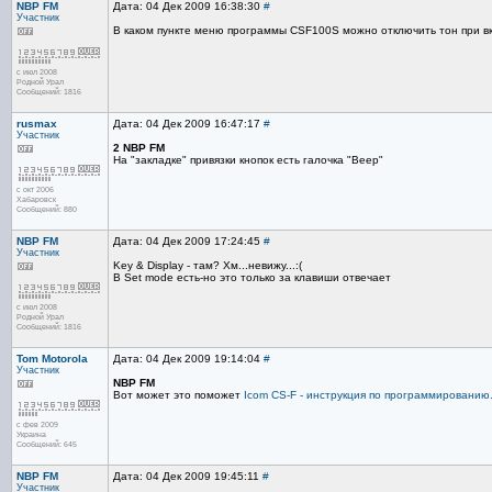
NBP FM
Дата: 04 Дек 2009 16:38:30
#
Участник
В каком пункте меню программы CSF100S можно отключить тон при 
с июл 2008
Родной Урал
Сообщений: 1816
rusmax
Дата: 04 Дек 2009 16:47:17
#
Участник
2 NBP FM
На "закладке" привязки кнопок есть галочка "Веер"
с окт 2006
Хабаровск
Сообщений: 880
NBP FM
Дата: 04 Дек 2009 17:24:45
#
Участник
Key & Display - там? Хм...невижу...:(
В Set mode есть-но это только за клавиши отвечает
с июл 2008
Родной Урал
Сообщений: 1816
Tom Motorola
Дата: 04 Дек 2009 19:14:04
#
Участник
NBP FM
Вот может это поможет
Icom CS-F - инструкция по программированию
с фев 2009
Украина
Сообщений: 645
NBP FM
Дата: 04 Дек 2009 19:45:11
#
Участник