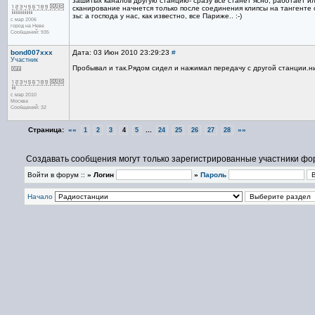
зашитых каналов другую станцию- сразу все станет ясно, работает и
сканирование начнется только после соединения клипсы на тангенте 
зы: а господа у нас, как известно, все Париже.. :-)
с мар 2006
город на Неве
Сообщений: 935
bond007xxx
Дата: 03 Июн 2010 23:29:23
#
Участник
Пробывал и так.Рядом сидел и нажимал передачу с другой станции.н
с мар 2010
Москва
Сообщений: 32
Страница:
««
...
»»
1
2
3
4
5
24
25
26
27
28
Создавать сообщения могут только зарегистрированные участники фо
Войти в форум ::
» Логин
»
Пароль
Начало