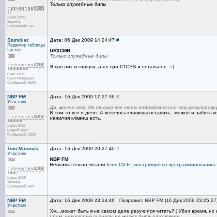
Только служебные бипы
с мая 2009
Украина
Сообщений: 240
Stumbler
Дата: 06 Дек 2009 14:04:47
#
Редактор
таблицы
частот
UR3CMB
Только служебные бипы
Я про них и говорю, а не про CTCSS и остальное. =)
с авг 2005
Санкт-Петербург
Сообщений: 6390
NBP FM
Дата: 16 Дек 2009 17:27:36
#
Участник
Да, можно так. Но только все тоны подпадают под эту регулировку
В том то все и дело. А хотелось клавишы оставить...можно и забить 
нажатия клавиш есть.
с июл 2008
Родной Урал
Сообщений: 1816
Tom Motorola
Дата: 16 Дек 2009 20:27:40
#
Участник
NBP FM
Невнимательно читали
Icom CS-F - инструкция по программированию.
с фев 2009
Украина
Сообщений: 645
NBP FM
Дата: 16 Дек 2009 23:24:46 · Поправил: NBP FM (16 Дек 2009 23:25:27
Участник
Хм...может быть я на самом деле разучился читать?:) Убил время, но
прим: некоторые сигналы не могут быть отключены.