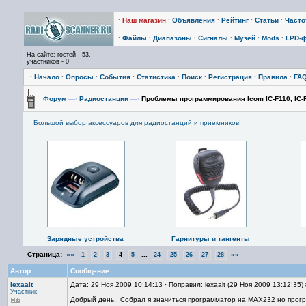
·
Наш магазин
·
Объявления
·
Рейтинг
·
Статьи
·
Част
·
Файлы
·
Диапазоны
·
Сигналы
·
Музей
·
Mods
·
LPD-
На сайте: гостей - 53,
участников - 0
·
Начало
·
Опросы
·
События
·
Статистика
·
Поиск
·
Регистрация
·
Правила
·
FA
Форум
—›
Радиостанции
—›
Проблемы программирования Icom IC-F110, IC-F11
Большой выбор аксессуаров для радиостанций и приемников!
Зарядные устройства
Гарнитуры и тангенты
Страница:
««
...
»»
1
2
3
4
5
24
25
26
27
28
Автор
Сообщение
lexaalt
Дата: 29 Ноя 2009 10:14:13 · Поправил: lexaalt (29 Ноя 2009 13:12:35)
Участник
Добрый день.. Собрал я значиться программатор на MAX232 но програм