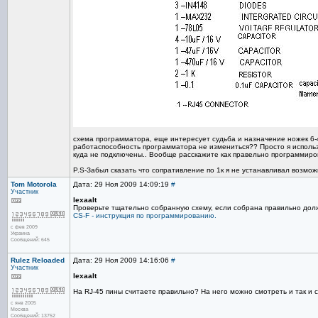
схема программатора, еще интересует судьба и назначение ножек 6-4
работаспособность программатора не измениться?? Просто я использу
куда не подключены.. Вообще расскажите как правельно программиро
P.S-Забыл сказать что сопративление по 1к я не устанавливал возмож
Tom Motorola
Дата: 29 Ноя 2009 14:09:19
#
Участник
lexaalt
Проверьте тщательно собранную схему, если собрана правильно долж
CS-F - инструкция по программированию.
с фев 2009
Украина
Сообщений: 645
Rulez Reloaded
Дата: 29 Ноя 2009 14:16:06
#
Участник
lexaalt
На RJ-45 пины считаете правильно? На него можно смотреть и так и ся
с янв 2005
Москва
Сообщений: 13752