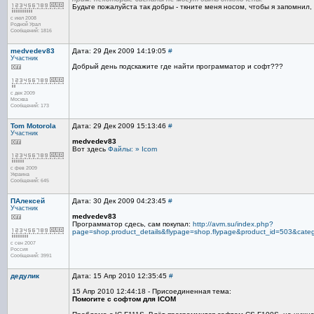
Будьте пожалуйста так добры - ткните меня носом, чтобы я запомнил, 
с июл 2008
Родной Урал
Сообщений: 1816
medvedev83
Дата: 29 Дек 2009 14:19:05
#
Участник
Добрый день подскажите где найти программатор и софт???
с дек 2009
Москва
Сообщений: 173
Tom Motorola
Дата: 29 Дек 2009 15:13:46
#
Участник
medvedev83
Вот здесь
Файлы: » Icom
с фев 2009
Украина
Сообщений: 645
ПАлексей
Дата: 30 Дек 2009 04:23:45
#
Участник
medvedev83
Программатор сдесь, сам покупал:
http://avm.su/index.php?
page=shop.product_details&flypage=shop.flypage&product_id=503&cate
с сен 2007
Россия
Сообщений: 3991
дедулик
Дата: 15 Апр 2010 12:35:45
#
15 Апр 2010 12:44:18 - Присоединенная тема:
Помогите с софтом для ICOM