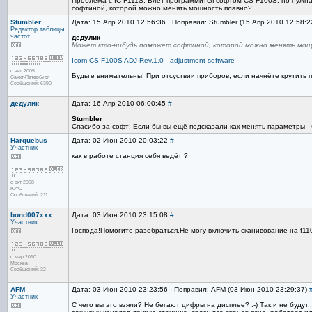
Проблема с IC-F111S. Влёт программится софтом CS-F100S, но нужна м
софтиной, которой можно менять мощность плавно?
Stumbler
Дата: 15 Апр 2010 12:56:36 · Поправил: Stumbler (15 Апр 2010 12:58:2
Редактор
таблицы
частот
дедулик
Может кто-нибудь поможет софтиной, которой можно менять мощ
Icom CS-F100S ADJ Rev.1.0 - adjustment software
с авг 2005
Будьте внимательны! При отсуствии приборов, если начнёте крутить 
Санкт-Петербург
Сообщений: 6390
дедулик
Дата: 16 Апр 2010 06:00:45
#
Stumbler
Спасибо за софт! Если бы вы ещё подсказали как менять параметры -
Harquebus
Дата: 02 Июн 2010 20:03:22
#
Участник
как в работе станция себя ведёт ?
с окт 2008
ЮФО
Сообщений: 211
bond007xxx
Дата: 03 Июн 2010 23:15:08
#
Участник
Господа!Помогите разобраться.Не могу включить сканивование на f11
с мар 2010
Москва
Сообщений: 32
AFM
Дата: 03 Июн 2010 23:23:56 · Поправил: AFM (03 Июн 2010 23:29:37)
Участник
С чего вы это взяли? Не бегают цифры на дисплее? :-) Так и не буду