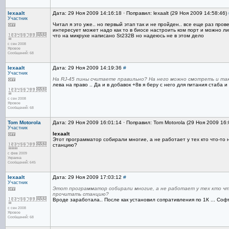
lexaalt
Дата: 29 Ноя 2009 14:16:18 · Поправил: lexaalt (29 Ноя 2009 14:58:46)
Участник
Читал я это уже.. но первый этап так и не пройден.. все еще раз прове
интересует может надо как то в биосе настроить ком порт и можно ли
что на микрухе написано St232B но надеюсь не в этом дело
с сен 2008
Яровое
Сообщений: 68
lexaalt
Дата: 29 Ноя 2009 14:19:36
#
Участник
На RJ-45 пины считаете правильно? На него можно смотреть и так 
лева на право .. Да и в добавок +8в я беру с него для питания стаба и
с сен 2008
Яровое
Сообщений: 68
Tom Motorola
Дата: 29 Ноя 2009 16:01:14 · Поправил: Tom Motorola (29 Ноя 2009 16
Участник
lexaalt
Этот программатор собирали многие, а не работает у тех кто что-то
станцию?
с фев 2009
Украина
Сообщений: 645
lexaalt
Дата: 29 Ноя 2009 17:03:12
#
Участник
Этот программатор собирали многие, а не работает у тех кто чт
прочитать станцию?
Вроде заработала.. После как установил сопративления по 1К ... Соф
с сен 2008
Яровое
Сообщений: 68