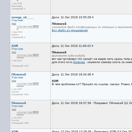
с сен 2018
Краснодар
Сообщений: 5
serega_sh____
Дата: 11 Окт 2018 10:55:28
#
Участник
ПАлексей
считайте файл конфигурации со станции и выложите
Вот файл из прошивалки
с мар 2016
Ижевск
Сообщений: 6
XOR
Дата: 11 Окт 2018 11:09:43
#
Участник
ПАлексей
выложите куда-нибудь
вот как чуствовал что зальёт на какую нить срань типа
с янв 2007
для этого есть
Копилка
, неужели самому охота за ними
...
Сообщений: 1407
ПАлексей
Дата: 11 Окт 2018 18:34:38
#
Участник
XOR
В чём проблема-то? Прошёл по ссылке, скачал. Ровно 15
с сен 2007
Россия
Сообщений: 3991
ПАлексей
Дата: 11 Окт 2018 18:37:39 · Поправил: ПАлексей (11 О
Участник
.
с сен 2007
Россия
Сообщений: 3991
XOR
Дата: 12 Окт 2018 12:26:46 · Поправил: XOR (12 Окт 2