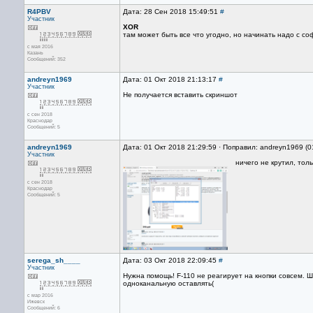
R4PBV
Дата: 28 Сен 2018 15:49:51
#
Участник
XOR
там может быть все что угодно, но начинать надо с со
с мая 2016
Казань
Сообщений: 352
andreyn1969
Дата: 01 Окт 2018 21:13:17
#
Участник
Не получается вставить скриншот
с сен 2018
Краснодар
Сообщений: 5
andreyn1969
Дата: 01 Окт 2018 21:29:59 · Поправил: andreyn1969 (0
Участник
ничего не крутил, толь
с сен 2018
Краснодар
Сообщений: 5
serega_sh____
Дата: 03 Окт 2018 22:09:45
#
Участник
Нужна помощь! F-110 не реагирует на кнопки совсем. 
одноканальную оставлять(
с мар 2016
Ижевск
Сообщений: 6