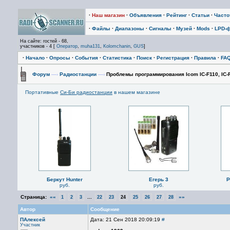
·
Наш магазин
·
Объявления
·
Рейтинг
·
Статьи
·
Част
·
Файлы
·
Диапазоны
·
Сигналы
·
Музей
·
Mods
·
LPD-
На сайте: гостей - 68,
участников - 4 [
Оператор
,
muha131
,
Kolomchanin
,
GUS
]
·
Начало
·
Опросы
·
События
·
Статистика
·
Поиск
·
Регистрация
·
Правила
·
FA
Форум
—›
Радиостанции
—›
Проблемы программирования Icom IC-F110, IC-F11
Портативные
Си-Би радиостанции
в нашем магазине
Беркут Hunter
Егерь 3
P
руб.
руб.
Страница:
««
...
»»
1
2
3
22
23
24
25
26
27
28
Автор
Сообщение
ПАлексей
Дата: 21 Сен 2018 20:09:19
#
Участник