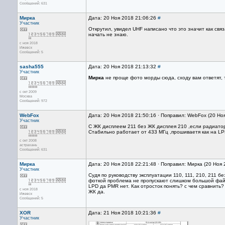
Сообщений: 631
Мирка
Дата: 20 Ноя 2018 21:06:26
#
Участник
Открутил, увидел UHF написано что это значит как свя
начать не знаю.
с ноя 2018
Ижевск
Сообщений: 5
sasha555
Дата: 20 Ноя 2018 21:13:32
#
Участник
Мирка
не проще фото морды сюда, сходу вам ответят, т
с окт 2009
Москва
Сообщений: 972
WebFox
Дата: 20 Ноя 2018 21:50:16 · Поправил: WebFox (20 Но
Участник
С ЖК дисплеем 211 без ЖК дисплея 210 ,если радиатор
Стабильно работает от 433 МГц ,прошиваетя как на LP
с окт 2008
астрахань
Сообщений: 631
Мирка
Дата: 20 Ноя 2018 22:21:48 · Поправил: Мирка (20 Ноя
Участник
Судя по руководству эксплуатации 110, 111, 210, 211 
фоткой проблема не пропускают слишком большой файл
LPD да PMR нет. Как отросток понять? с чем сравнить?
с ноя 2018
ЖК да.
Ижевск
Сообщений: 5
XOR
Дата: 21 Ноя 2018 10:21:36
#
Участник