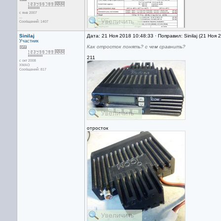
с янв 2007
...
Сообщений: 1407
Sinilaj
Дата: 21 Ноя 2018 10:48:33 · Поправил: Sinilaj (21 Ноя 
Участник
Как отросток понять? с чем сравнить?
211
с окт 2008
ХМАО
Сообщений: 817
отросток