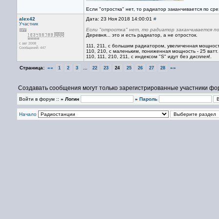
Если "отростка" нет, то радиатор заканчивается по ср
alex42
Дата: 23 Ноя 2018 14:00:01
#
Участник
Если "отростка" нет, то радиатор заканчивается по
Деревня... это и есть радиатор, а не отросток.
с авг 2008
111, 211, с большим радиатором, увеличенная мощность
Сообщений: 447
110, 210, с маленьким, пониженная мощность - 25 ватт.
110, 111, 210, 211, с индексом "S" идут без дисплея!.
Страница:
««
...
»»
1
2
3
22
23
24
25
26
27
28
Создавать сообщения могут только зарегистрированные участники фо
Войти в форум ::
» Логин
»
Пароль
Начало