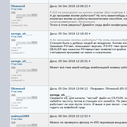
ПАлексей
Дата: 04 Окт 2018 10:08:22
#
Участник
F-110 не реагирует на кнопки совсем. Шил софтом 1.
А до прошивки кнопки работали? Ну хоть какая-нибудь и
исключал кнопки из работы механическим способом, на
с сен 2007
запрограммировал, бесполезно.
Россия
Точно в этом уверены? Давайте сюда файл конфигурац
Сообщений: 3991
serega_sh____
Дата: 05 Окт 2018 12:18:33
#
Участник
А до прошивки кнопки работали? Ну хоть какая-нибуд
Станция была у добрых людей во владении. Кнопки из
Зажимаю Р3+вкл, показывает версию, Р3+Р2 +вкл проис
с мар 2016
DEALER при нажатии Р0+вверх+вкл появляется крайне р
Ижевск
считывания прошивки не имею к сожалению.
Сообщений: 6
serega_sh____
Дата: 05 Окт 2018 12:20:31
#
Участник
Может всё-таки какой-нибудь комбинацией клавиш заб
с мар 2016
Ижевск
Сообщений: 6
ПАлексей
Дата: 05 Окт 2018 13:06:12 · Поправил: ПАлексей (05 О
Участник
serega_sh____
Скормите ей, для начала, "чистый" файл из CS-F100, н
забейте частоту, потом в станцию его залейте. По умо
с сен 2007
работают ли они после этого. И выше я уже писал - сч
Россия
гадать на кофейной гуще.
Сообщений: 3991
andreyn1969
Дата: 08 Окт 2018 22:12:52
#
Участник
Можно ли проверить фильтр пч 455 перемкнув вход-вы