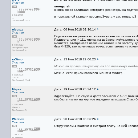
Участник
serega_sh____
кнопка вверх залипшая, смотрите резисторы на подтяжке
с янв 2007
в нормальной станции версия p3+up а у вас только р3
...
Сообщений: 1407
oleg-pz
Дата: 06 Ноя 2018 01:30:14
#
Участник
Подскажите как узнать есть канал в скан листе или нет
Радиостанция Ф-111, кнопка на добавление\удаление с
меняется, отображает название канала или частоту, до
с июн 2013
был Ф-320, там появлялась точка, если память не измен
Полярные Зори
Сообщений: 4
ra3tmo
Дата: 13 Ноя 2018 22:00:23
#
Участник
Можно ли проверить фильтр пч 455 перемкнув вход-
=======================================
Можно, если приём появился, меняем фильтр...
с мар 2005
Саров
Сообщений: 1144
Мирка
Дата: 19 Ноя 2018 23:24:12
#
Участник
Здравствуйте. По случаю досталась icom ic f-??? бывш
как без этикетки на корпусе определить модель.Спасиб
с ноя 2018
Ижевск
Сообщений: 5
WebFox
Дата: 20 Ноя 2018 06:36:26
#
Участник
Откручиваем 4 болтика и смотрим плату, на ней напи
с окт 2008
астрахань