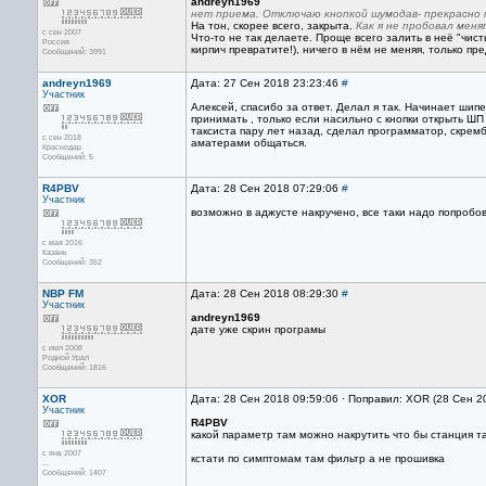
andreyn1969
нет приема. Отключаю кнопкой шумодав- прекрасно
На тон, скорее всего, закрыта.
Как я не пробовал меня
с сен 2007
Что-то не так делаете. Проще всего залить в неё "чис
Россия
кирпич превратите!), ничего в нём не меняя, только пр
Сообщений: 3991
andreyn1969
Дата: 27 Сен 2018 23:23:46
#
Участник
Алексей, спасибо за ответ. Делал я так. Начинает ши
принимать , только если насильно с кнопки открыть ШП
таксиста пару лет назад, сделал программатор, скремб
с сен 2018
аматерами общаться.
Краснодар
Сообщений: 5
R4PBV
Дата: 28 Сен 2018 07:29:06
#
Участник
возможно в аджусте накручено, все таки надо попробо
с мая 2016
Казань
Сообщений: 352
NBP FM
Дата: 28 Сен 2018 08:29:30
#
Участник
andreyn1969
дате уже скрин програмы
с июл 2008
Родной Урал
Сообщений: 1816
XOR
Дата: 28 Сен 2018 09:59:06 · Поправил: XOR (28 Сен 2
Участник
R4PBV
какой параметр там можно накрутить что бы станция т
с янв 2007
кстати по симптомам там фильтр а не прошивка
...
Сообщений: 1407