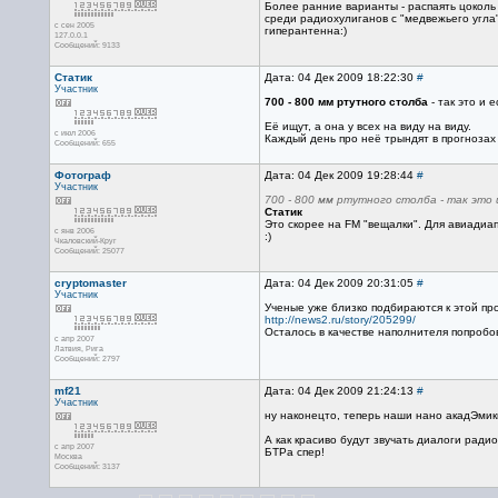
Более ранние варианты - распаять цоколь
среди радиохулиганов с "медвежьего угла"
с сен 2005
гиперантенна:)
127.0.0.1
Сообщений: 9133
Статик
Дата: 04 Дек 2009 18:22:30
#
Участник
700 - 800 мм ртутного столба
- так это и 
Её ищут, а она у всех на виду на виду.
с июл 2006
Каждый день про неё трындят в прогнозах
Сообщений: 655
Фотограф
Дата: 04 Дек 2009 19:28:44
#
Участник
700 - 800 мм ртутного столба - так это
Статик
Это скорее на FM "вещалки". Для авиадиап
с янв 2006
:)
Чкаловский-Круг
Сообщений: 25077
cryptomaster
Дата: 04 Дек 2009 20:31:05
#
Участник
Ученые уже близко подбираются к этой пр
http://news2.ru/story/205299/
Осталось в качестве наполнителя попробова
с апр 2007
Латвия, Рига
Сообщений: 2797
mf21
Дата: 04 Дек 2009 21:24:13
#
Участник
ну наконецто, теперь наши нано акадЭмики
А как красиво будут звучать диалоги радио
с апр 2007
БТРа спер!
Москва
Сообщений: 3137