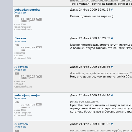
Внимательно посмотрев нашол там это: 
Точно увидел - вот из-за таких писулек и 
sebastjan perejra
Дата: 24 Фев 2009 16:01:24
#
Участник
Весна, однако, не за горами:)
с фев 2008
Санкт-Петербург
Сообщений: 1555
Люскин
Дата: 24 Фев 2009 16:23:33
#
Участник
Можно попробовать вместо ртути использов
А вообще, откуда взялось это понятие "Рт
с янв 2008
Карелия
Сообщений: 665
Ангстрем
Дата: 24 Фев 2009 16:26:46
#
Участник
А вообще, откуда взялось это понятие 
Нет, оно древнее, чем интернеты)) Из 50-х
с сен 2005
127.0.0.1
Сообщений: 9133
sebastjan perejra
Дата: 24 Фев 2009 17:44:16
#
Участник
Из 50-х годов идёт.
Про 50-е сказать ничего не могу, а вот в
определенной марки, спираль которого упак
с фев 2008
хотелось бросить все и бежать скупать гр
Санкт-Петербург
Сообщений: 1555
Ангстрем
Дата: 24 Фев 2009 18:01:22
#
Участник
вытащить спираль, залить трубку ртутью