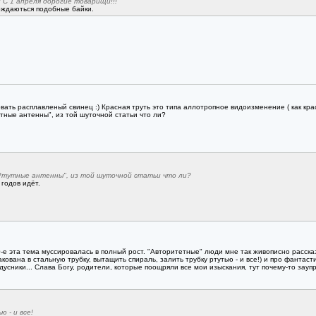
С 1 апреля дорогие товарищи!!!
рождаються подобные байки.
ать расплавленый свинец :) Красная труть это типа аллотропное видоизменение ( как кра
утные антенны", из той шуточной статьи что ли?
"Ртутные антенны", из той шуточной статьи что ли?
 годов идёт.
 70-е эта тема муссировалась в полный рост. "Авторитетные" люди мне так живописно расска
ована в стальную трубку, вытащить спираль, залить трубку ртутью - и все!) и про фантасти
адусники... Слава Богу, родители, которые поощряли все мои изыскания, тут почему-то за
 - и все!