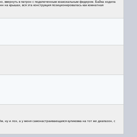
тно, ввернуть в патрон с подключенным коаксиальным фидером. Байка ходила
нн на крышах, вся эта конструкция позиционировалась как комнатная
0м, ну и лох, а у меня самонастраивающаяся куликовка на тот же диапазон, с