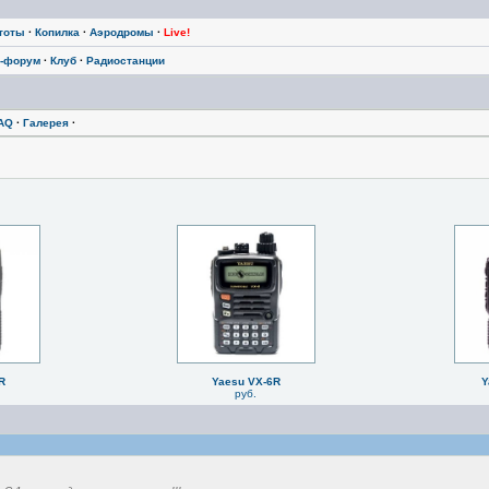
тоты
·
Копилка
·
Аэродромы
·
Live!
-форум
·
Клуб
·
Радиостанции
AQ
·
Галерея
·
R
Yaesu VX-6R
Y
руб.