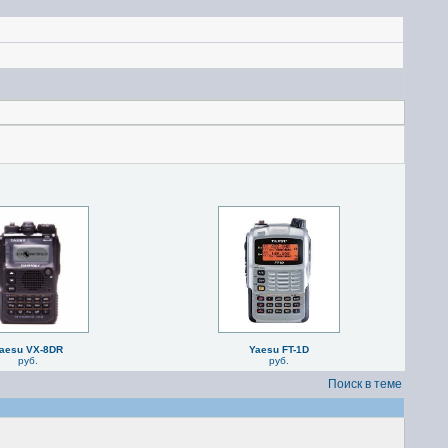
aesu VX-8DR
Yaesu FT-1D
руб.
руб.
Поиск в теме