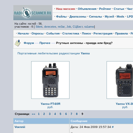
·
Наш магазин
·
Объявления
·
Рейтинг
·
Статьи
·
Час
·
Файлы
·
Диапазоны
·
Сигналы
·
Музей
·
Mods
·
LPD
На сайте: гостей - 56,
участников - 6 [
Silent
,
dxreceive
,
nn3ar
,
Job
,
СЦБист
,
ra1amw
]
·
Начало
·
Опросы
·
События
·
Статистика
·
Поиск
·
Регистрация
·
Правила
·
F
Форум
—›
Прочее
—›
Ртутные антенны - правда или бред?
Портативные любительские радиостанции
Yaesu
Yaesu FT-60R
Yaesu VX-3
руб.
руб.
Страница:
««
1
2
3
4
5
6
7
8
9
Автор
Сообщение
Voennii
Дата: 24 Фев 2009 15:57:34
#