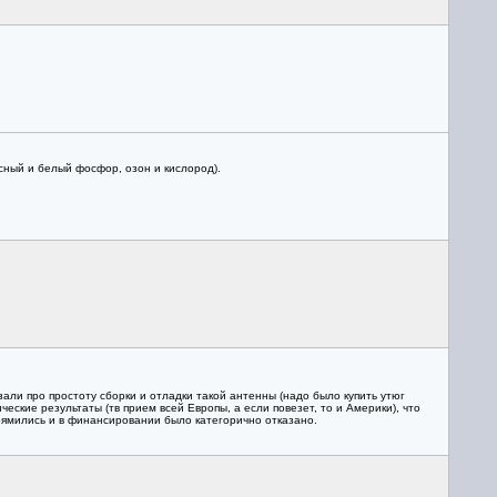
сный и белый фосфор, озон и кислород).
зали про простоту сборки и отладки такой антенны (надо было купить утюг
ческие результаты (тв прием всей Европы, а если повезет, то и Америки), что
упрямились и в финансировании было категорично отказано.