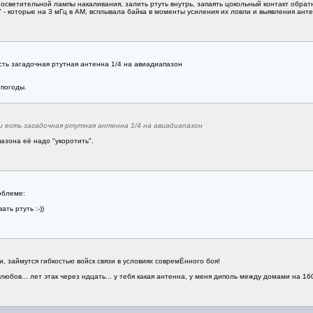
 осветительной лампы накаливания, залить ртуть внутрь, запаять цокольный контакт обра
 - которые на 3 мГц в АМ, всплывала байка в моменты усиления их ловли и выявления анте
есть загадочная ртутная антенна 1/4 на авиадиапазон
 погоды.
 и есть загадочная ртутная антенна 1/4 на авиадиапазон
азона её надо "укоротить".
облеме:
ть ртуть :-))
, займутся гибкостью войск связи в условиях совремЁнного боя!
любов... лет этак через ндцать... у тебя какая антенна, у меня диполь между домами на 16