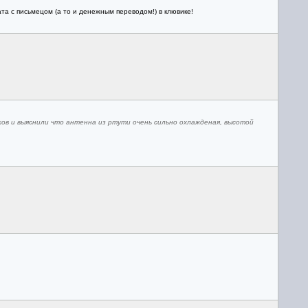
та с письмецом (а то и денежным переводом!) в клювике!
ков и выяснили что антенна из ртути очень сильно охлажденая, высотой