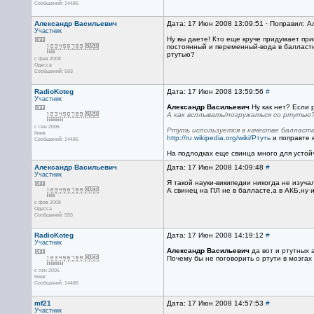
Сообщений: 14486
Александр Васильевич
Дата: 17 Июн 2008 13:09:51 · Поправил: 
Участник
Ну вы даете! Кто еще круче придумает при
постоянный и переменный-вода в балластн
ртутью?
с фев 2008
Одесса
Сообщений: 593
RadioKoteg
Дата: 17 Июн 2008 13:59:56
#
Участник
Александр Васильевич
Ну как нет? Если р
А как всплывать/погружаться со ртутью
с сен 2006
Ртуть используется в качестве балласта
Киев
http://ru.wikipedia.org/wiki/Ртуть
и поправте е
Сообщений: 14486
На подлодках еще свинца много для устой
Александр Васильевич
Дата: 17 Июн 2008 14:09:48
#
Участник
Я такой науки-википедии никогда не изуча
А свинец на ПЛ не в балласте,а в АКБ,ну и
с фев 2008
Одесса
Сообщений: 593
RadioKoteg
Дата: 17 Июн 2008 14:19:12
#
Участник
Александр Васильевич
да вот и ртутных а
Почему бы не поговорить о ртути в мозгах 
с сен 2006
Киев
Сообщений: 14486
mf21
Дата: 17 Июн 2008 14:57:53
#
Участник