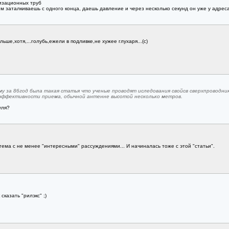
изационных труб
м заталкиваешь с одного конца, даешь давление и через несколько секунд он уже у адреса
ьше,хотя,...голубь,ежели в подливке,не хужее глухаря...(с)
у за 86год была такая статья что ученые проводят иследования свойсв сверхпроводни
эффективности приема, обычной антенне высотой несколько метров.
уля?
 тема с не менее "интересными" рассуждениями... И начиналась тоже с этой "статьи".
сказать "рилэкс" ;)