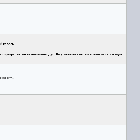
й кабель.
аз прекрасен, он захватывает дух. Но у меня не совсем ясным остался один
оходит...