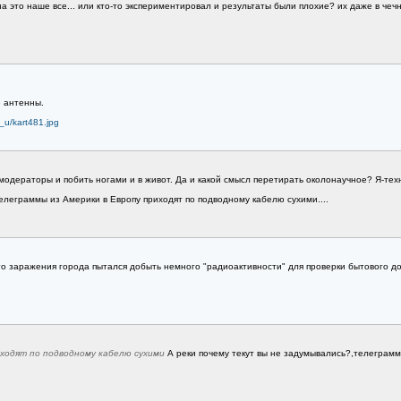
 это наше все... или кто-то экспериментировал и результаты были плохие? их даже в чечне
е антенны.
3_u/kart481.jpg
модераторы и побить ногами и в живот. Да и какой смысл перетирать околонаучное? Я-те
елеграммы из Америки в Европу приходят по подводному кабелю сухими....
 заражения города пытался добыть немного "радиоактивности" для проверки бытового дози
иходят по подводному кабелю сухими
А реки почему текут вы не задумывались?,телеграмм