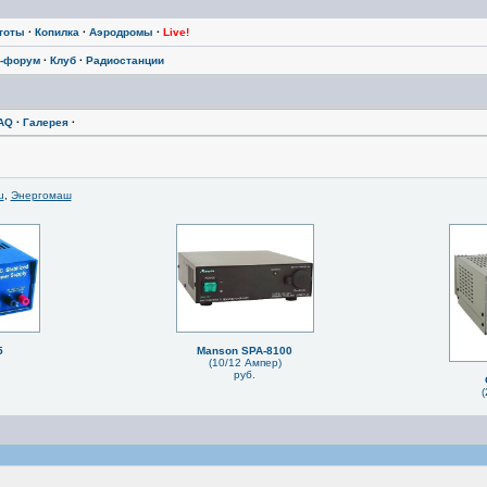
тоты
·
Копилка
·
Аэродромы
·
Live!
-форум
·
Клуб
·
Радиостанции
AQ
·
Галерея
·
u
,
Энергомаш
5
Manson SPA-8100
(10/12 Ампер)
руб.
(