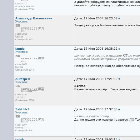
а давайте соорудим из пластиковых канал
с сен 2003
пневмоголубиную почту! голубя с послание
Россия, г. Москва
Сообщений: 3598
Александр Васильевич
Дата: 17 Июн 2008 16:23:03
#
Участник
Тогда уже гуся,и больше возьмет,и мяса бол
с фев 2008
Одесса
Сообщений: 593
jangle
Дата: 17 Июн 2008 16:38:22
#
Участник
Шутки, шутками но в журнале ЮТ по моим
несколько сантиметров не уступает по 
с фев 2007
Наверное охлажденная до абсолютного н
Москва
Сообщений: 1044
Ангстрем
Дата: 17 Июн 2008 17:21:32
#
Участник
S1NteZ
Баянище опять попёр... была уже когда-то
с сен 2005
127.0.0.1
Сообщений: 9133
SaNcHeZ
Дата: 17 Июн 2008 17:37:38
#
Участник
Баянище опять попёр...
Да, но людям это похоже нравится! :)))) Так 
с июн 2007
Ukraine
Сообщений: 425
radek
Дата: 17 Июн 2008 18:02:34
#