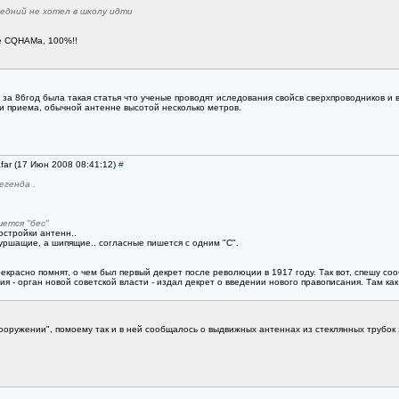
ледний не хотел в школу идти
ме CQHAMа, 100%!!
за 86год была такая статья что ученые проводят иследования свойсв сверхпроводников и 
и приема, обычной антенне высотой несколько метров.
far (17 Июн 2008 08:41:12)
#
егенда .
ется "бес"
остройки антенн..
ршащие, а шипящие.. согласные пишется с одним "С".
екрасно помнят, о чем был первый декрет после революции в 1917 году. Так вот, спешу со
- орган новой советской власти - издал декрет о введении нового правописания. Там как р
ооружении", помоему так и в ней сообщалось о выдвижных антеннах из стеклянных трубок 