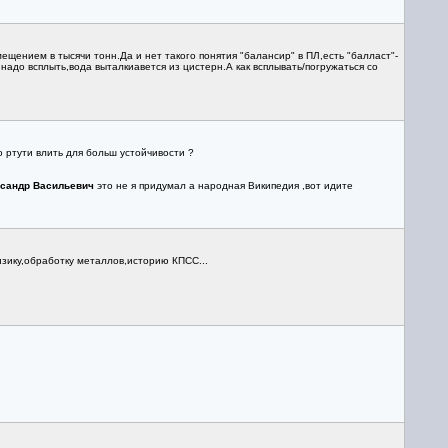
ещением в тысячи тонн.Да и нет такого понятия "балансир" в ПЛ,есть "балласт"-
адо всплыть,вода выталкиавется из цистерн.А как всплывать/погружаться со
о ртути влить для больш устойчивости ?
сандр Васильевич
это не я придумал а народная Википедия ,вот идите
изику,обработку металлов,историю КПСС...