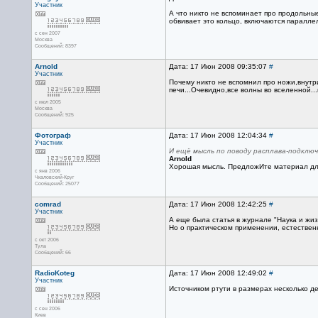
Участник
А что никто не вспоминает про продольные
обвивает это кольцо, включаются параллел
с сен 2007
Москва
Сообщений: 8397
Arnold
Дата: 17 Июн 2008 09:35:07
#
Участник
Почему никто не вспомнил про ножи,внутр
печи...Очевидно,все волны во вселенной..
с июл 2005
Москва
Сообщений: 925
Фотограф
Дата: 17 Июн 2008 12:04:34
#
Участник
И ещё мысль по поводу расплава-подключ
Arnold
Хорошая мысль. ПредложИте материал для к
с янв 2006
Чкаловский-Круг
Сообщений: 25077
comrad
Дата: 17 Июн 2008 12:42:25
#
Участник
А еще была статья в журнале "Наука и жи
Но о практическом применении, естественн
с окт 2006
Тула
Сообщений: 66
RadioKoteg
Дата: 17 Июн 2008 12:49:02
#
Участник
Источником ртути в размерах несколько де
с сен 2006
Киев