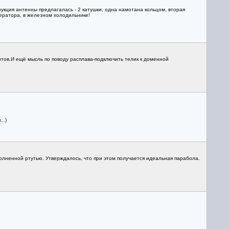
укция антенны предлагалась - 2 катушки, одна намотана кольцом, вторая
нератора, в железном холодильнике!
нтов.И ещё мысль по поводу расплава-подключить телик к доменной
..)
олненной ртутью. Утверждалось, что при этом получается идеальная парабола.