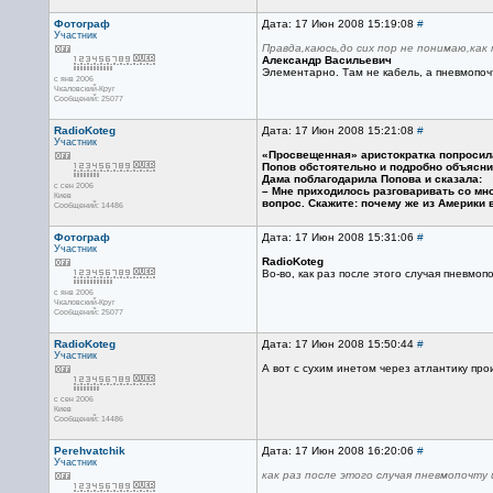
Фотограф
Дата: 17 Июн 2008 15:19:08
#
Участник
Правда,каюсь,до сих пор не понимаю,как
Александр Васильевич
Элементарно. Там не кабель, а пневмопоч
с янв 2006
Чкаловский-Круг
Сообщений: 25077
RadioKoteg
Дата: 17 Июн 2008 15:21:08
#
Участник
«Просвещенная» аристократка попросила 
Попов обстоятельно и подробно объясни
Дама поблагодарила Попова и сказала:
с сен 2006
– Мне приходилось разговаривать со мно
Киев
вопрос. Скажите: почему же из Америки
Сообщений: 14486
Фотограф
Дата: 17 Июн 2008 15:31:06
#
Участник
RadioKoteg
Во-во, как раз после этого случая пневмоп
с янв 2006
Чкаловский-Круг
Сообщений: 25077
RadioKoteg
Дата: 17 Июн 2008 15:50:44
#
Участник
А вот с сухим инетом через атлантику прои
с сен 2006
Киев
Сообщений: 14486
Perehvatchik
Дата: 17 Июн 2008 16:20:06
#
Участник
как раз после этого случая пневмопочту 