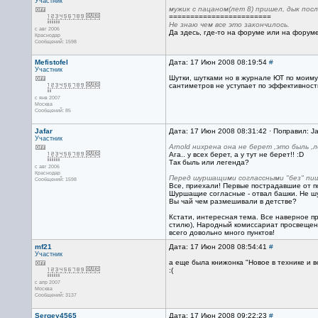
Участник
мужик с пацаном(лет 8) пришел, дык пос
========================
Не знаю чем все это закончилось.
с авг 2006
Да здесь, где-то на форуме или на фору
Краснодар
Сообщений: 1598
Mefistofel
Дата: 17 Июн 2008 08:19:54
#
Участник
Шутки, шутками но в журнале ЮТ по моиму 
сантиметров не уступает по эффективност
с янв 2007
Москва
Сообщений: 85
Jafar
Дата: 17 Июн 2008 08:31:42 · Поправил: Ja
Участник
Arnold нихрена она не берет ,это быль ,л
Ага.. у всех берет, а у тут не берет!! :D
Так быль или легенда?
с авг 2006
Краснодар
Перед шуршащими соглассными "без" пиш
Сообщений: 1598
Все, приехали! Первые пострадавшие от п
Шуршащие согласные - отвал башки. Не шу
Вы чай чем размешивали в детстве?
Кстати, интересная тема. Все наверное пр
стилю), Народный комиссариат просвещения 
всего довольно много пунктов!
mf21
Дата: 17 Июн 2008 08:54:41
#
Участник
а еще была книжонка "Новое в технике и в
:(
с апр 2007
Москва
Сообщений: 3137
Sergey4565
Дата: 17 Июн 2008 09:22:23
#