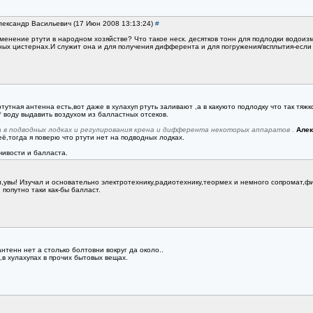
Александр Васильевич (17 Июн 2008 13:13:24)
#
менение ртути в народном хозяйстве? Что такое неск. десятков тонн для подлодки водоизм
ых цистернах.И служит она и для получения дифферента и для погружения/всплытия-если н
тутная антенна есть,вот даже в хулахуп ртуть заливают ,а в какуюто подлодку что так тяжк
?
воду выдавить воздухом из балластных отсеков.
 в подводных лодках и регулирования крена и дифферента некоторых аппаратов .
Алек
ё,тогда я поверю что ртути нет на подводных лодках.
чивости и балласта.
л,увы! Изучал и основательно электротехнику,радиотехнику,теормех и немного сопромат,ф
 попутно таки как-бы балласт.
нтенн нет а столько болтовни вокруг да около..
,в хулахупах в прочих бытовых вещах.