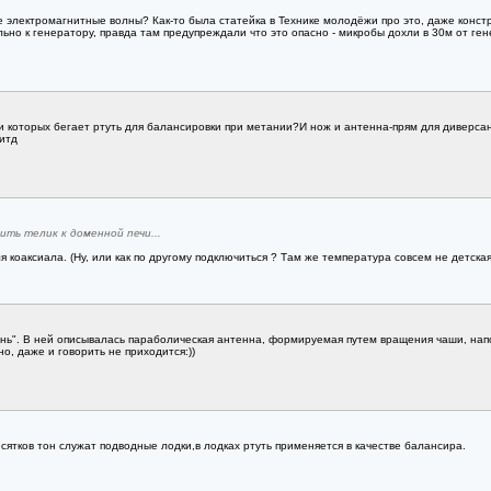
 электромагнитные волны? Как-то была статейка в Технике молодёжи про это, даже констр
ьно к генератору, правда там предупреждали что это опасно - микробы дохли в 30м от ге
и которых бегает ртуть для балансировки при метании?И нож и антенна-прям для диверса
.итд
ить телик к доменной печи...
оаксиала. (Ну, или как по другому подключиться ? Там же температура совсем не детская.
знь". В ней описывалась параболическая антенна, формируемая путем вращения чаши, нап
о, даже и говорить не приходится:))
сятков тон служат подводные лодки,в лодках ртуть применяется в качестве балансира.