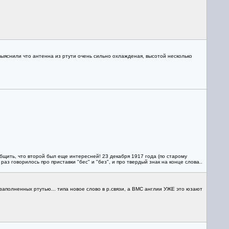
выяснили что антенна из ртути очень сильно охлажденая, высотой несколько
общить, что второй был еще интересней! 23 декабря 1917 года (по старому
аз говорилось про приставки "бес" и "без", и про твердый знак на конце слова..
заполненных ртутью... типа новое слово в р.связи, а ВМС англии УЖЕ это юзают