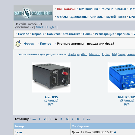
·
Наш магазин
·
Объявления
·
Рейтинг
·
Статьи
·
Час
·
Файлы
·
Диапазоны
·
Сигналы
·
Музей
·
Mods
·
LPD
На сайте: гостей - 71,
участников - 2 [
Slavik
,
SLB_MN
]
·
Начало
·
Опросы
·
События
·
Статистика
·
Поиск
·
Регистрация
·
Правила
·
F
Форум
—›
Прочее
—›
Ртутные антенны - правда или бред?
Блоки питания для радиотехники
:
Ajetrays
,
Alan
,
Manson
,
Optim
,
RM
,
Vega
,
Yaes
Alan K35
RM LPS 10
(1 Ампер)
(5 Ампер)
руб.
руб.
Страница:
««
»»
1
2
3
4
5
6
7
8
9
Автор
Сообщение
Jafar
Дата: 17 Июн 2008 08:15:13
#