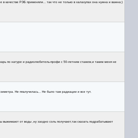
 в качестве РЭБ применяли... так что не только в халахупах она нужна и важна;)
хнарь по натуре и радиолюбитель-профи с 50-летним стажем,и таким меня не
метра. Не ппалучилась... Не было там радиации и все тут.
ы выжимают от воды ,ну заодно соль получают,так сказать подрабатывают