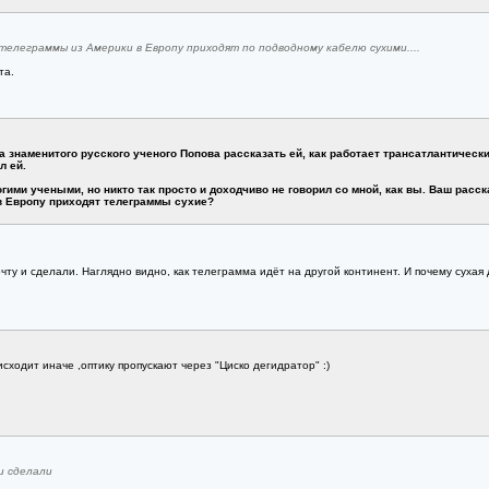
 телеграммы из Америки в Европу приходят по подводному кабелю сухими....
та.
знаменитого русского ученого Попова рассказать ей, как работает трансатлантически
л ей.
гими учеными, но никто так просто и доходчиво не говорил со мной, как вы. Ваш расск
 в Европу приходят телеграммы сухие?
очту и сделали. Наглядно видно, как телеграмма идёт на другой континент. И почему сухая д
сходит иначе ,оптику пропускают через "Циско дегидратор" :)
и сделали