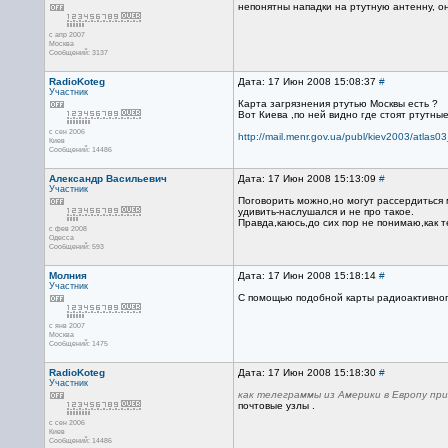
непонятны нападки на ртутную антенну, она
с апр 2007
Москва
Сообщений: 3137
RadioKoteg
Дата: 17 Июн 2008 15:08:37
#
Участник
Карта загрязнения ртутью Москвы есть ?
Вот Киева ,по ней видно где стоят ртутны
с сен 2006
http://mail.menr.gov.ua/publ/kiev2003/atlas0
Киев
Сообщений: 14486
Александр Васильевич
Дата: 17 Июн 2008 15:13:09
#
Участник
Поговорить можно,но могут рассердиться 
удивить-наслушался и не про такое.
Правда,каюсь,до сих пор не понимаю,как т
с фев 2008
Одесса
Сообщений: 593
Молния
Дата: 17 Июн 2008 15:18:14
#
Участник
С помощью подобной карты радиоактивного
с янв 2007
Москва
Сообщений: 1475
RadioKoteg
Дата: 17 Июн 2008 15:18:30
#
Участник
как телеграммы из Америки в Европу пр
почтовые узлы .
с сен 2006
Киев
Сообщений: 14486