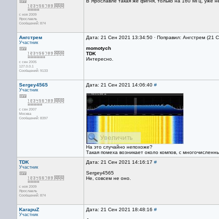
В Ярославле такая же фигня, только на 160 МГц, уже не
с ноя 2009
Ярославль
Сообщений: 874
Ангстрем
Дата: 21 Сен 2021 13:34:50 · Поправил: Ангстрем (21 
Участник
momotych
TDK
Интересно.
с сен 2005
127.0.0.1
Сообщений: 9133
Sergey4565
Дата: 21 Сен 2021 14:06:40
#
Участник
с сен 2007
Москва
Сообщений: 8397
На это случайно непохоже?
Такая помеха возникает около компов, с многочисленн
TDK
Дата: 21 Сен 2021 14:16:17
#
Участник
Sergey4565
Не, совсем не оно.
с ноя 2009
Ярославль
Сообщений: 874
KarapuZ
Дата: 21 Сен 2021 18:48:16
#
Участник