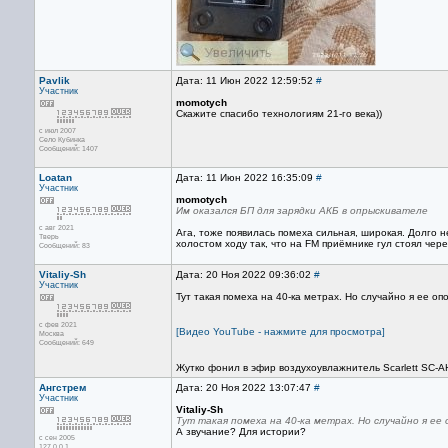
Pavlik
Дата: 11 Июн 2022 12:59:52
#
Участник
momotych
Скажите спасибо технологиям 21-го века))
с июл 2007
Село Кубинка
Сообщений: 1407
Loatan
Дата: 11 Июн 2022 16:35:09
#
Участник
momotych
Им оказался БП для зарядки АКБ в опрыскивателе
с авг 2021
Ага, тоже появилась помеха сильная, широкая. Долго 
Тверь
холостом ходу так, что на FM приёмнике гул стоял чере
Сообщений: 83
Vitaliy-Sh
Дата: 20 Ноя 2022 09:36:02
#
Участник
Тут такая помеха на 40-ка метрах. Но случайно я ее оп
с фев 2021
[Видео YouTube - нажмите для просмотра]
Москва
Сообщений: 649
Жутко фонил в эфир воздухоувлажнитель Scarlett SC-
Ангстрем
Дата: 20 Ноя 2022 13:07:47
#
Участник
Vitaliy-Sh
Тут такая помеха на 40-ка метрах. Но случайно я ее
А звучание? Для истории?
с сен 2005
127.0.0.1