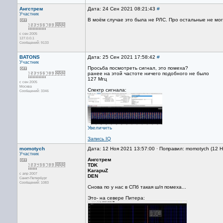
Ангстрем
Дата: 24 Сен 2021 08:21:43
#
Участник
В моём случае это была не РЛС. Про остальные не могу
с сен 2005
127.0.0.1
Сообщений: 9133
BATONS
Дата: 25 Сен 2021 17:58:42
#
Участник
Просьба посмотреть сигнал, это помеха?
ранее на этой частоте ничего подобного не было
127 Мгц
с сен 2005
Москва
Спектр сигнала:
Сообщений: 3346
Увеличить
Запись IQ
momotych
Дата: 12 Ноя 2021 13:57:00 · Поправил: momotych (12 
Участник
Ангстрем
TDK
KarapuZ
с апр 2007
DEN
Санкт-Петербург
Сообщений: 1083
Снова по у нас в СПб такая ш/п помеха...
Это- на севере Питера: