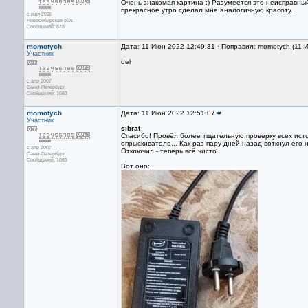
Очень знакомая картина :) Разумеется это неисправны
прекрасное утро сделал мне аналогичную красоту.
с июл 2011
Новосибирская обл.
Сообщений: 878
momotych
Дата: 11 Июн 2022 12:49:31 · Поправил: momotych (11 
Участник
del
с апр 2007
Санкт-Петербург
Сообщений: 1083
momotych
Дата: 11 Июн 2022 12:51:07
#
Участник
sibrat
Спасибо! Провёл более тщательную проверку всех ист
опрыскивателе... Как раз пару дней назад воткнул его н
с апр 2007
Отключил - теперь всё чисто.
Санкт-Петербург
Сообщений: 1083
Вот оно: