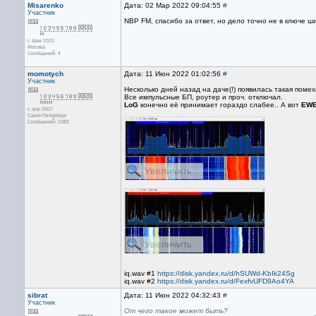
Misarenko
Дата: 02 Мар 2022 09:04:55
#
Участник
NBP FM, спасибо за ответ, но дело точно не в ключе ши
с фев 2022
Москва
Сообщений: 4
momotych
Дата: 11 Июн 2022 01:02:56
#
Участник
Несколько дней назад на даче(!) появилась такая помех
Все импульсные БП, роутер и проч. отключал.
LoG
конечно её принимает гораздо слабее.. А вот
EW
с апр 2007
Санкт-Петербург
Сообщений: 1083
iq.wav #1
https://disk.yandex.ru/d/hSUWd-KbIk24Sg
iq.wav #2
https://disk.yandex.ru/d/FexfvUFD9Ao4YA
sibrat
Дата: 11 Июн 2022 04:32:43
#
Участник
От чего такое может быть?