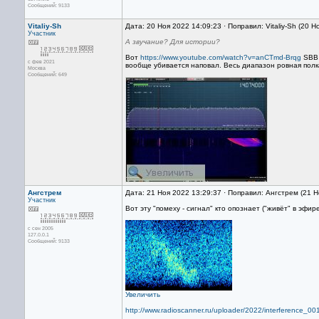
Сообщений: 9133
Vitaliy-Sh
Дата: 20 Ноя 2022 14:09:23 · Поправил: Vitaliy-Sh (20 
Участник
А звучание? Для истории?
Вот
https://www.youtube.com/watch?v=anCTmd-Brqg
SBB 
с фев 2021
вообще убивается наповал. Весь диапазон ровная пол
Москва
Сообщений: 649
Ангстрем
Дата: 21 Ноя 2022 13:29:37 · Поправил: Ангстрем (21 
Участник
Вот эту "помеху - сигнал" кто опознает ("живёт" в эфи
с сен 2005
127.0.0.1
Сообщений: 9133
Увеличить
http://www.radioscanner.ru/uploader/2022/interference_0