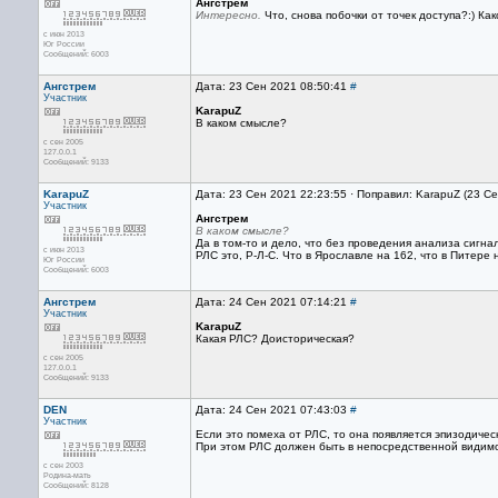
Ангстрем
Интересно.
Что, снова побочки от точек доступа?:) Как
с июн 2013
Юг России
Сообщений: 6003
Ангстрем
Дата: 23 Сен 2021 08:50:41
#
Участник
KarapuZ
В каком смысле?
с сен 2005
127.0.0.1
Сообщений: 9133
KarapuZ
Дата: 23 Сен 2021 22:23:55 · Поправил: KarapuZ (23 С
Участник
Ангстрем
В каком смысле?
Да в том-то и дело, что без проведения анализа сигнала
с июн 2013
РЛС это, Р-Л-С. Что в Ярославле на 162, что в Питере 
Юг России
Сообщений: 6003
Ангстрем
Дата: 24 Сен 2021 07:14:21
#
Участник
KarapuZ
Какая РЛС? Доисторическая?
с сен 2005
127.0.0.1
Сообщений: 9133
DEN
Дата: 24 Сен 2021 07:43:03
#
Участник
Если это помеха от РЛС, то она появляется эпизодиче
При этом РЛС должен быть в непосредственной видим
с сен 2003
Родина-мать
Сообщений: 8128