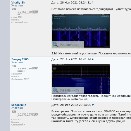
Vitaliy-Sh
Дата: 26 Ноя 2021 08:24:31
#
Участник
Вот такая помеха появилась сегодня утром, Гуляет туда
с фев 2021
Москва
Сообщений: 649
З.Ы. Из изменений в усилителе. Поставил керамически
Sergey4565
Дата: 27 Ноя 2021 16:44:14
#
Участник
с сен 2007
Москва
Сообщений: 8397
Появилась сегодня такая гадость. Трещит как мобильни
Неисправный мобильник?
Misarenko
Дата: 28 Фев 2022 20:14:20
#
Участник
Всем привет. Помогите, что не так с DM4600 в сети че
между объектами, и точно дело не в антенне. Такой гл
так хрюкать. Шифрование стоит верное и пробовал ег
с фев 2022
нажимаю тангенту у себя и слышу на другой рации
Москва
Сообщений: 4