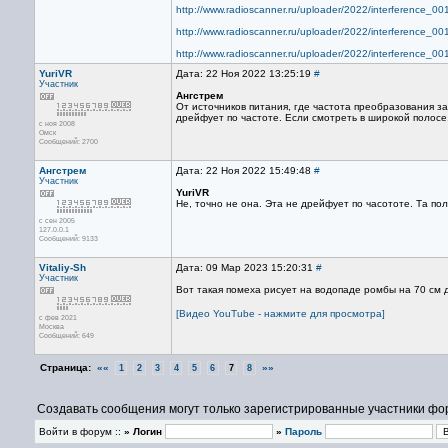
http://www.radioscanner.ru/uploader/2022/interference_0
http://www.radioscanner.ru/uploader/2022/interference_0
http://www.radioscanner.ru/uploader/2022/interference_0
YuriVR
Дата: 22 Ноя 2022 13:25:19
#
Участник
Ангстрем
От источников питания, где частота преобразования з
дрейфует по частоте. Если смотреть в широкой полосе
с ноя 2008
Омск
Сообщений: 2700
Ангстрем
Дата: 22 Ноя 2022 15:49:48
#
Участник
YuriVR
Не, точно не она. Эта не дрейфует по часототе. Та по
с сен 2005
127.0.0.1
Сообщений: 9133
Vitaliy-Sh
Дата: 09 Мар 2023 15:20:31
#
Участник
Вот такая помеха рисует на водопаде ромбы на 70 см 
[Видео YouTube - нажмите для просмотра]
с фев 2021
Москва
Сообщений: 649
Страница:
««
»»
1
2
3
4
5
6
7
8
Создавать сообщения могут только зарегистрированные участники фо
Войти в форум ::
» Логин
»
Пароль