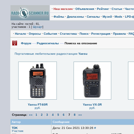
·
Наш магазин
·
Объявления
·
Рейтинг
·
Статьи
·
Част
·
Файлы
·
Диапазоны
·
Сигналы
·
Музей
·
Mods
·
LPD-
На сайте: гостей - 61,
участников - 1 [
Шухарт
]
·
Начало
·
Опросы
·
События
·
Статистика
·
Поиск
·
Регистрация
·
Правила
·
FA
Форум
—›
Радиосигналы
—›
Помеха на опознание
Портативные любительские радиостанции
Yaesu
Yaesu FT-60R
Yaesu VX-3R
руб.
руб.
Страница:
««
»»
1
2
3
4
5
6
7
8
Автор
Сообщение
TDK
Дата: 21 Сен 2021 13:30:26
#
Участник