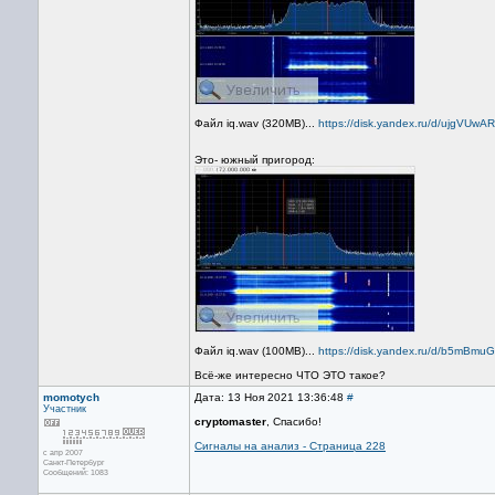
Файл iq.wav (320MB)...
https://disk.yandex.ru/d/ujgVUw
Это- южный пригород:
Файл iq.wav (100MB)...
https://disk.yandex.ru/d/b5mBm
Всё-же интересно ЧТО ЭТО такое?
momotych
Дата: 13 Ноя 2021 13:36:48
#
Участник
cryptomaster
, Спасибо!
Сигналы на анализ - Страница 228
с апр 2007
Санкт-Петербург
Сообщений: 1083