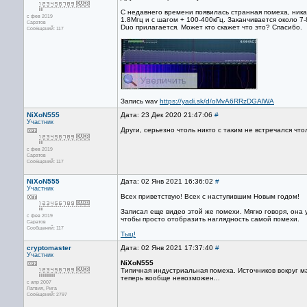
С недавнего времени появилась странная помеха, никак
с фев 2019
1.8Мгц и с шагом + 100-400кГц. Заканчивается около 7
Саратов
Duo прилагается. Может кто скажет что это? Спасибо.
Сообщений: 117
Запись wav
https://yadi.sk/d/oMvA6RRzDGAlWA
NiXoN555
Дата: 23 Дек 2020 21:47:06
#
Участник
Други, серьезно чтоль никто с таким не встречался чт
с фев 2019
Саратов
Сообщений: 117
NiXoN555
Дата: 02 Янв 2021 16:36:02
#
Участник
Всех приветствую! Всех с наступившим Новым годом!
Записал еще видео этой же помехи. Мягко говоря, она
с фев 2019
чтобы просто отобразить наглядность самой помехи.
Саратов
Сообщений: 117
Тыц!
cryptomaster
Дата: 02 Янв 2021 17:37:40
#
Участник
NiXoN555
Типичная индустриальная помеха. Источников вокруг ма
теперь вообще невозможен...
с апр 2007
Латвия, Рига
Сообщений: 2797