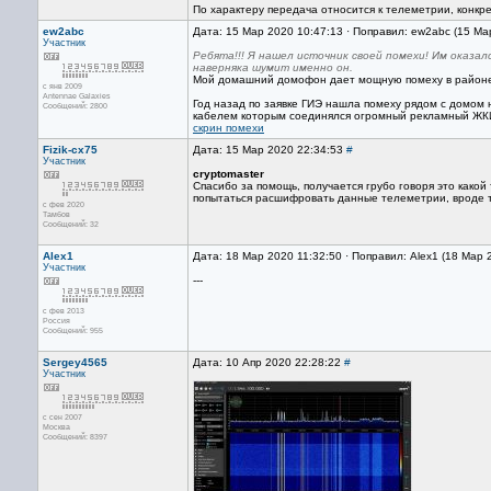
По характеру передача относится к телеметрии, конкр
ew2abc
Дата: 15 Мар 2020 10:47:13 · Поправил: ew2abc (15 Ма
Участник
Ребята!!! Я нашел источник своей помехи! Им оказал
наверняка шумит именно он.
Мой домашний домофон дает мощную помеху в районе 
с янв 2009
Antennae Galaxies
Год назад по заявке ГИЭ нашла помеху рядом с домом 
Сообщений: 2800
кабелем которым соединялся огромный рекламный ЖКИ
скрин помехи
Fizik-cx75
Дата: 15 Мар 2020 22:34:53
#
Участник
cryptomaster
Спасибо за помощь, получается грубо говоря это какой
попытаться расшифровать данные телеметрии, вроде 
с фев 2020
Тамбов
Сообщений: 32
Alex1
Дата: 18 Мар 2020 11:32:50 · Поправил: Alex1 (18 Мар 
Участник
---
с фев 2013
Россия
Сообщений: 955
Sergey4565
Дата: 10 Апр 2020 22:28:22
#
Участник
с сен 2007
Москва
Сообщений: 8397