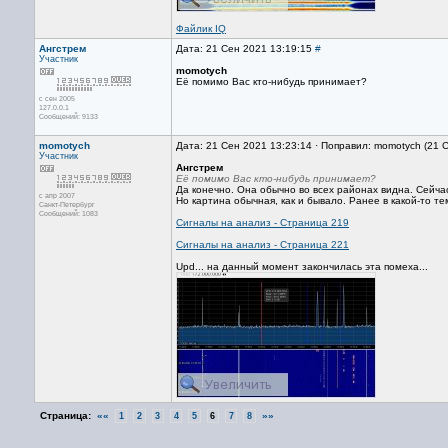
Файлик IQ
Ангстрем
Дата: 21 Сен 2021 13:19:15
#
Участник
momotych
Её помимо Вас кто-нибудь принимает?
с сен 2005
127.0.0.1
Сообщений: 9133
momotych
Дата: 21 Сен 2021 13:23:14 · Поправил: momotych (21 
Участник
Ангстрем
Её помимо Вас кто-нибудь принимает?
Да конечно. Она обычно во всех районах видна. Сейчас
с апр 2007
Но картина обычная, как и бывало. Ранее в какой-то те
Санкт-Петербург
Сообщений: 1083
Сигналы на анализ - Страница 219
Сигналы на анализ - Страница 221
Upd... на данный момент закончилась эта помеха...
Страница:
««
»»
1
2
3
4
5
6
7
8