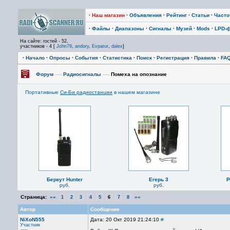
·
Наш магазин
·
Объявления
·
Рейтинг
·
Статьи
·
Част
·
Файлы
·
Диапазоны
·
Сигналы
·
Музей
·
Mods
·
LPD-
На сайте: гостей - 52,
участников - 4 [
John79
,
andory
,
Evpator
,
dalex
]
·
Начало
·
Опросы
·
События
·
Статистика
·
Поиск
·
Регистрация
·
Правила
·
FA
Форум
—›
Радиосигналы
—›
Помеха на опознание
Портативные
Си-Би радиостанции
в нашем магазине
Беркут Hunter
Егерь 3
P
руб.
руб.
Страница:
««
»»
1
2
3
4
5
6
7
8
Автор
Сообщение
NiXoN555
Дата: 20 Окт 2019 21:24:10
#
Участник