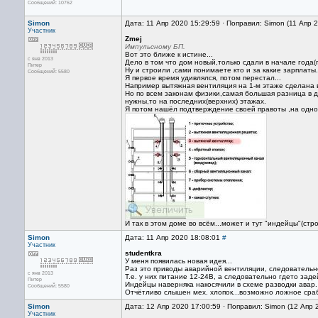
Сообщений: 10762
Simon
Дата: 11 Апр 2020 15:29:59 · Поправил: Simon (11 Апр 
Участник
Zmej
Импульсному БП.
Вот это ближе к истине...
с янв 2013
Дело в том что дом новый,только сдали в начале года(
Питер
Ну и строили ,сами понимаете кто и за какие зарплаты..
Сообщений: 5580
Я первое время удивлялся, потом перестал...
Например вытяжная вентиляция на 1-м этаже сделана в
Но по всем законам физики,самая большая разница в д
нужны,то на последних(верхних) этажах.
Я потом нашёл подтверждение своей правоты ,на одно
И так в этом доме во всём...может и тут "индейцы"(стр
Simon
Дата: 11 Апр 2020 18:08:01
#
Участник
studentkra
У меня появилась новая идея...
Раз это приводы аварийной вентиляции, следовательн
с янв 2013
Т.е. у них питание 12-24В, а следовательно гдето за
Питер
Индейцы наверняка накосячили в схеме разводки авар. 
Сообщений: 5580
Отчётливо слышен мех. хлопок...возможно ложное сраб
Simon
Дата: 12 Апр 2020 17:00:59 · Поправил: Simon (12 Апр 
Участник