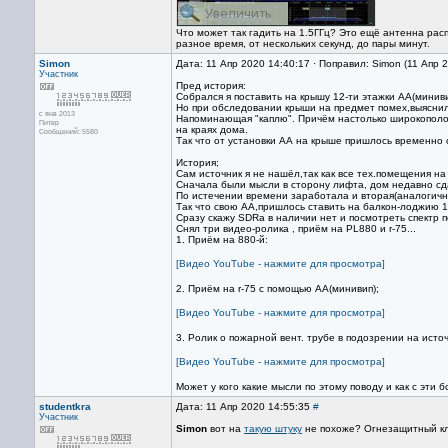
Что может так гадить на 1.5ГГц? Это ещё антенна рас
разное время, от нескольких секунд, до пары минут.
Simon
Дата: 11 Апр 2020 14:40:17 · Поправил: Simon (11 Апр 
Участник
Пред история:
Собрался я поставить на крышу 12-ти этажки АА(миниви
Но при обследовании крыши на предмет помех,выяснило
с янв 2013
Напоминающая "каплю". Причём настолько широкополос
Питер
на краях дома.
Сообщений: 5580
Так что от установки АА на крыше пришлось временно от
История;
Сам источник я не нашёл,так как все тех.помещения на
Сначала были мысли в сторону лифта, дом недавно сд
По истечении времени заработала и вторая(аналогична
Так что свою АА,пришлось ставить на балкон-лоджию 1
Сразу скажу SDRа в наличии нет и посмотреть спектр 
Снял три видео-ролика , приём на PL880 и r-75...
1. Приём на 880-й:
[Видео YouTube - нажмите для просмотра]
2. Приём на r-75 с помощью АА(минивип);
[Видео YouTube - нажмите для просмотра]
3. Ролик о пожарной вент. трубе в подозрении на исто
[Видео YouTube - нажмите для просмотра]
Может у кого какие мысли по этому поводу и как с эти бо
studentkra
Дата: 11 Апр 2020 14:55:35
#
Участник
Simon
вот на
такую штуку
не похоже? Огнезащитный кл