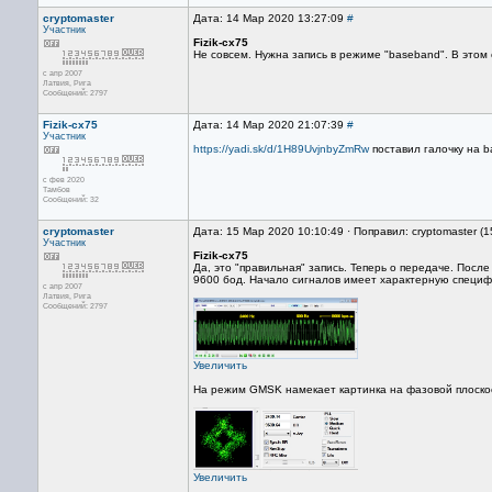
cryptomaster
Дата: 14 Мар 2020 13:27:09
#
Участник
Fizik-cx75
Не совсем. Нужна запись в режиме "baseband". В это
с апр 2007
Латвия, Рига
Сообщений: 2797
Fizik-cx75
Дата: 14 Мар 2020 21:07:39
#
Участник
https://yadi.sk/d/1H89UvjnbyZmRw
поставил галочку на b
с фев 2020
Тамбов
Сообщений: 32
cryptomaster
Дата: 15 Мар 2020 10:10:49 · Поправил: cryptomaster (
Участник
Fizik-cx75
Да, это "правильная" запись. Теперь о передаче. Пос
9600 бод. Начало сигналов имеет характерную специфи
с апр 2007
Латвия, Рига
Сообщений: 2797
Увеличить
На режим GMSK намекает картинка на фазовой плоскос
Увеличить