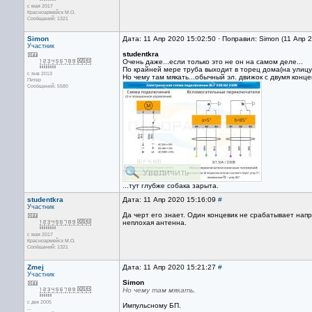
с мая 2017
Красноармейск М.О.
Сообщений: 1321
Simon
Дата: 11 Апр 2020 15:02:50 · Поправил: Simon (11 Апр 
Участник
studentkra
Очень даже...если только это не он на самом деле...
По крайней мере труба выходит в торец дома(на улицу
с янв 2013
Но чему там мякать...обычный эл. движок с двумя конце
Питер
Сообщений: 5580
...тут глубже собака зарыта.
studentkra
Дата: 11 Апр 2020 15:16:09
#
Участник
Да черт его знает. Один концевик не срабатывает напр
неплохая антенна.
с мая 2017
Красноармейск М.О.
Сообщений: 1321
Zmej
Дата: 11 Апр 2020 15:21:27
#
Участник
Simon
Но чему там мякать.
с дек 2005
Импульсному БП.
...