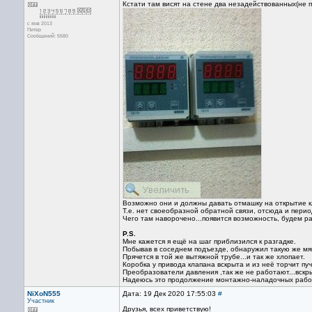
Кстати там висят на стене два незадействованных(не 
с янв 2013
Питер
Сообщений: 5580
Возможно они и должны давать отмашку на открытие к
Т.е. нет своеобразной обратной связи, отсюда и период
Чего там наворочено...появится возможность, будем ра
P.S.
Мне кажется я ещё на шаг приблизился к разгадке.
Побывав в соседнем подъезде, обнаружил такую же мяк
Прячется в той же вытяжной трубе...и так же хлопает.
Коробка у привода клапана вскрыта и из неё торчит пу
Преобразователи давления ,так же не работают...вскр
Надеюсь это продолжение монтажно-наладочных рабо
NiXoN555
Дата: 19 Дек 2020 17:55:03
#
Участник
Друзья, всех приветствую!