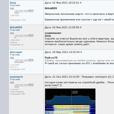
Zmej
Дата: 02 Янв 2021 18:22:01
#
Участник
NiXoN555
Импульсные питальники ищите, что-то включено в квар
с дек 2005
...
Карманным приемником или ноутом с сдр-ом + какой-н
Сообщений: 10762
NiXoN555
Дата: 03 Янв 2021 12:05:56
#
Участник
cryptomaster
Zmej
Спасибо за ответы! Выключал всё у себя в квартире, вы
с фев 2019
помехи приблизительно везде одинаков. Немного больш
Саратов
интереса, такую дикую помеху даёт.
Сообщений: 117
Ангстрем
Дата: 28 Мар 2021 14:52:04
#
Участник
Fizik-cx75
432мгц, принимается на любую антену, грешу что о
Я такой же сигнал принимаю на 431 с копейками по все
с сен 2005
127.0.0.1
Сообщений: 9133
momotych
Дата: 21 Сен 2021 13:14:00 · Поправил: momotych (21 
Участник
Сегодня снова ш/п помеха на служебной двойке... По
допустимо? ))
с апр 2007
Санкт-Петербург
Сообщений: 1083