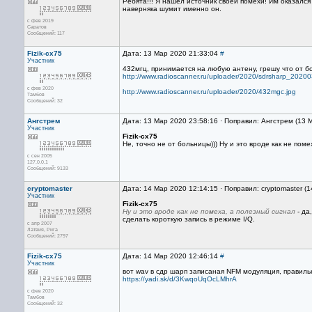
Ребята!!! Я нашел источник своей помехи! Им оказался
наверняка шумит именно он.
с фев 2019
Саратов
Сообщений: 117
Fizik-cx75
Дата: 13 Мар 2020 21:33:04
#
Участник
432мгц, принимается на любую антену, грешу что от б
http://www.radioscanner.ru/uploader/2020/sdrsharp_202
с фев 2020
http://www.radioscanner.ru/uploader/2020/432mgc.jpg
Тамбов
Сообщений: 32
Ангстрем
Дата: 13 Мар 2020 23:58:16 · Поправил: Ангстрем (13 
Участник
Fizik-cx75
Не, точно не от больницы))) Ну и это вроде как не поме
с сен 2005
127.0.0.1
Сообщений: 9133
cryptomaster
Дата: 14 Мар 2020 12:14:15 · Поправил: cryptomaster (
Участник
Fizik-cx75
Ну и это вроде как не помеха, а полезный сигнал
- да
сделать короткую запись в режиме I/Q.
с апр 2007
Латвия, Рига
Сообщений: 2797
Fizik-cx75
Дата: 14 Мар 2020 12:46:14
#
Участник
вот wav в сдр шарп записаная NFM модуляция, правиль
https://yadi.sk/d/3KwqoUqOcLMhrA
с фев 2020
Тамбов
Сообщений: 32