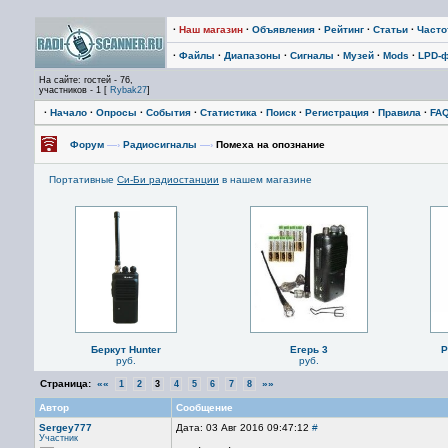
·
Наш магазин
·
Объявления
·
Рейтинг
·
Статьи
·
Част
·
Файлы
·
Диапазоны
·
Сигналы
·
Музей
·
Mods
·
LPD-
На сайте: гостей - 76,
участников - 1 [
Rybak27
]
·
Начало
·
Опросы
·
События
·
Статистика
·
Поиск
·
Регистрация
·
Правила
·
FA
Форум
—›
Радиосигналы
—›
Помеха на опознание
Портативные
Си-Би радиостанции
в нашем магазине
Беркут Hunter
Егерь 3
P
руб.
руб.
Страница:
««
»»
1
2
3
4
5
6
7
8
Автор
Сообщение
Sergey777
Дата: 03 Авг 2016 09:47:12
#
Участник