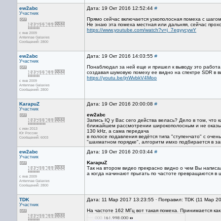
ew2abc
Дата: 19 Окт 2016 12:52:44
#
Участник
Прямо сейчас включается узкополосная помеха с шагом
Не знаю эта помеха местная или дальняя, сейчас прох
https://www.youtube.com/watch?v=j_7egyycywY
с янв 2009
Antennae Galaxies
Сообщений: 2800
ew2abc
Дата: 19 Окт 2016 14:03:55
#
Участник
Понаблюдал за ней еще и пришел к выводу это работа 
создавая шумовую помеху ее видно на спектре SDR в в
https://youtu.be/jnWvbkV4Moo
с янв 2009
Antennae Galaxies
Сообщений: 2800
KarapuZ
Дата: 19 Окт 2016 20:00:08
#
Участник
ew2abc
Запись IQ у Вас сего действа велась? Дело в том, что 
ближайшем рассмотрении широкополосным и не оказыва
с июн 2013
130 kHz, а сама передача
Юг России
в полосе подавления ведётся типа "ступенчато" с очен
Сообщений: 6003
"шахматном порядке", алгоритм имхо подбирается в за
ew2abc
Дата: 19 Окт 2016 20:03:44
#
Участник
KarapuZ
Так на втором видео прекрасно видно о чем Вы написа
а когда начинают прыгать по частоте превращаются в 
с янв 2009
Antennae Galaxies
Сообщений: 2800
TDK
Дата: 11 Мар 2017 13:23:55 · Поправил: TDK (11 Мар 2
Участник
На частоте 162 МГц вот такая помеха. Принимается ка