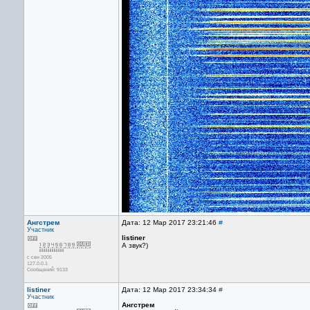
Ангстрем
Дата: 12 Мар 2017 23:21:46
#
Участник
listiner
А звук?)
с сен 2005
127.0.0.1
Сообщений: 9133
listiner
Дата: 12 Мар 2017 23:34:34
#
Участник
Ангстрем