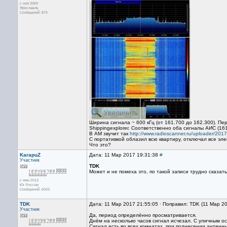
с ноя 2009
Ярославль
Сообщений: 874
Ширина сигнала ~ 600 кГц (от 161.700 до 162.300). Пер
Shippingexplorer. Соответственно оба сигналы АИС (161
В АМ звучит так
http://www.radioscanner.ru/uploader/2
С портативкой облазил всю квартиру, отключал все эле
Что это?
KarapuZ
Дата: 11 Мар 2017 19:31:38
#
Участник
TDK
Может и не помеха это, по такой записи трудно сказать
с июн 2013
Юг России
Сообщений: 6003
TDK
Дата: 11 Мар 2017 21:55:05 · Поправил: TDK (11 Мар 2
Участник
Да, период определённо просматривается.
Днём на несколько часов сигнал исчезал. С уличным о
Сигнал есть во всех комнатах, при поднесении антенн