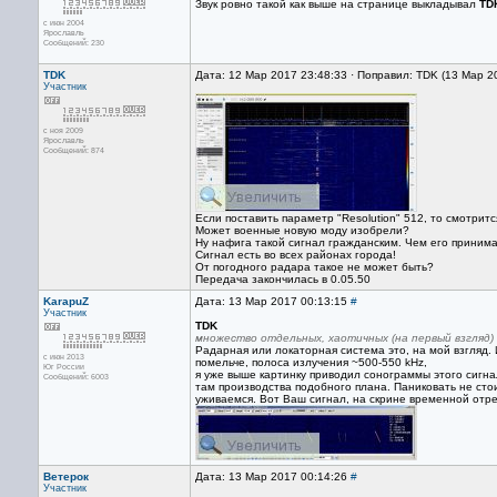
Звук ровно такой как выше на странице выкладывал
TD
с июн 2004
Ярославль
Сообщений: 230
TDK
Дата: 12 Мар 2017 23:48:33 · Поправил: TDK (13 Мар 2
Участник
с ноя 2009
Ярославль
Сообщений: 874
Если поставить параметр "Resolution" 512, то смотритс
Может военные новую моду изобрели?
Ну нафига такой сигнал гражданским. Чем его принима
Сигнал есть во всех районах города!
От погодного радара такое не может быть?
Передача закончилась в 0.05.50
KarapuZ
Дата: 13 Мар 2017 00:13:15
#
Участник
TDK
множество отдельных, хаотичных (на первый взгляд)
Радарная или локаторная система это, на мой взгляд.
с июн 2013
помельче, полоса излучения ~500-550 kHz,
Юг России
я уже выше картинку приводил сонограммы этого сигнал
Сообщений: 6003
там производства подобного плана. Паниковать не стои
уживаемся. Вот Ваш сигнал, на скрине временной отре
Ветерок
Дата: 13 Мар 2017 00:14:26
#
Участник