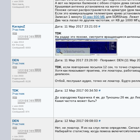
с ноя 2009
А вот на перилах балконов с обоих сторон дома сигнал
Ярославль
Крышевая антенна установлена на мачте от бывшей к
Сообщений: 874
Похоже сигнал распространяется по арматуре (дом па
Если это коммунальщики телеметрию криво установили
Записал 1 минуту
IQ.wav 600 МБ
для SDRSharp. Лежит 
Два часа лазал по другим частотам, от КВ до 1000 МГц 
KarapuZ
Дата: 11 Мар 2017 23:21:03
#
Участник
TDK
На радар это похоже, смотрите вращающиеся антенны 
с июн 2013
Юг России
Сообщений: 6003
DEN
Дата: 11 Мар 2017 23:26:00 · Поправил: DEN (11 Мар 2
Участник
TDK
, если повторение посылок 12 сек, то точно старе
Хотя как показывает практика, эти локаторы, работаю
диапазон.
с сен 2003
Родина-мать
Отбой, послушал аудио, точно не локатор. Будто релле
Сообщений: 8128
TDK
Дата: 12 Мар 2017 00:34:50
#
Участник
До аэродрома Карачиха 4 км, до Туношны 26 км, до Лев
Какая частота может быть?
с ноя 2009
Ярославль
Сообщений: 874
DEN
Дата: 12 Мар 2017 09:08:03
#
Участник
Нет, не локатор. Я их на слух легко определяю. Сигнал 
Набирайте статистику, когда помеха включится/отключ
с сен 2003
Родина-мать