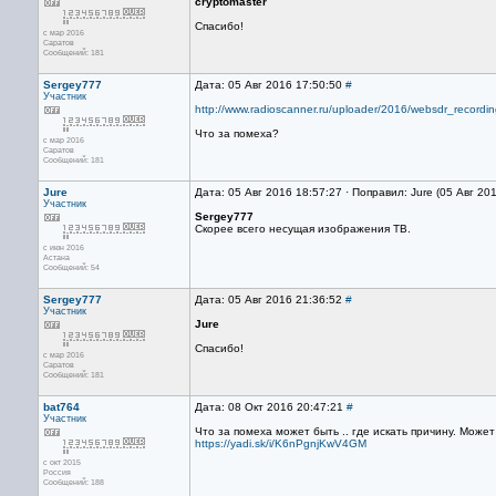
cryptomaster
Спасибо!
с мар 2016
Саратов
Сообщений: 181
Sergey777
Дата: 05 Авг 2016 17:50:50
#
Участник
http://www.radioscanner.ru/uploader/2016/websdr_recordi
Что за помеха?
с мар 2016
Саратов
Сообщений: 181
Jure
Дата: 05 Авг 2016 18:57:27 · Поправил: Jure (05 Авг 20
Участник
Sergey777
Скорее всего несущая изображения ТВ.
с июн 2016
Астана
Сообщений: 54
Sergey777
Дата: 05 Авг 2016 21:36:52
#
Участник
Jure
Спасибо!
с мар 2016
Саратов
Сообщений: 181
bat764
Дата: 08 Окт 2016 20:47:21
#
Участник
Что за помеха может быть .. где искать причину. Может
https://yadi.sk/i/K6nPgnjKwV4GM
с окт 2015
Россия
Сообщений: 188