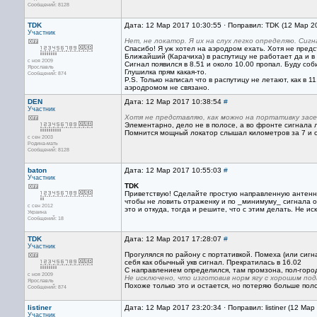
Сообщений: 8128
TDK
Дата: 12 Мар 2017 10:30:55 · Поправил: TDK (12 Мар 2
Участник
Нет, не локатор. Я их на слух легко определяю. Сигн
Спасибо! Я уж хотел на аэродром ехать. Хотя не предст
Ближайший (Карачиха) в распутицу не работает да и в
с ноя 2009
Сигнал появился в 8.51 и около 10.00 пропал. Буду соб
Ярославль
Глушилка прям какая-то.
Сообщений: 874
P.S. Только написал что в распутицу не летают, как в 
аэродромом не связано.
DEN
Дата: 12 Мар 2017 10:38:54
#
Участник
Хотя не представляю, как можно на портативку засеч
Элементарно, дело не в полосе, а во фронте сигнала 
Помнится мощный локатор слышал километров за 7 и о
с сен 2003
Родина-мать
Сообщений: 8128
baton
Дата: 12 Мар 2017 10:55:03
#
Участник
TDK
Приветствую! Сделайте простую направленную антенну 
чтобы не ловить отраженку и по _минимуму_ сигнала оп
с сен 2012
это и откуда, тогда и решите, что с этим делать. Не 
Украина
Сообщений: 18
TDK
Дата: 12 Мар 2017 17:28:07
#
Участник
Прогулялся по району с портативкой. Помеха (или сигн
себя как обычный укв сигнал. Прекратилась в 16.02
С направлением определился, там промзона, пол-город
с ноя 2009
Не исключено, что изготовив норм ягу с хорошим по
Ярославль
Похоже только это и остается, но потеряю больше пол
Сообщений: 874
listiner
Дата: 12 Мар 2017 23:20:34 · Поправил: listiner (12 Ма
Участник