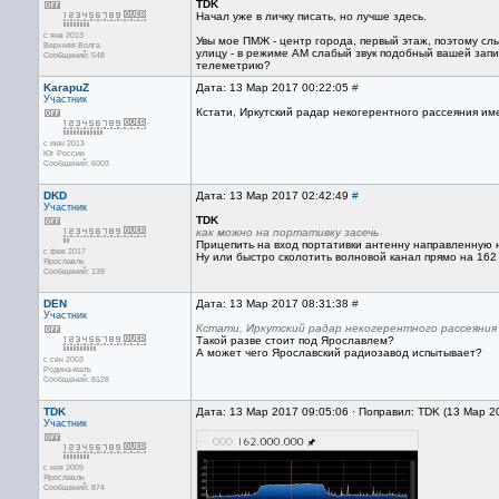
TDK
Начал уже в личку писать, но лучше здесь.
с янв 2013
Увы мое ПМЖ - центр города, первый этаж, поэтому сл
Верхняя Волга
улицу - в режиме АМ слабый звук подобный вашей запис
Сообщений: 548
телеметрию?
KarapuZ
Дата: 13 Мар 2017 00:22:05
#
Участник
Кстати, Иркутский радар некогерентного рассеяния им
с июн 2013
Юг России
Сообщений: 6003
DKD
Дата: 13 Мар 2017 02:42:49
#
Участник
TDK
как можно на портативку засечь
Прицепить на вход портативки антенну направленную н
с фев 2017
Ну или быстро сколотить волновой канал прямо на 162
Ярославль
Сообщений: 139
DEN
Дата: 13 Мар 2017 08:31:38
#
Участник
Кстати, Иркутский радар некогерентного рассеяния
Такой разве стоит под Ярославлем?
А может чего Ярославский радиозавод испытывает?
с сен 2003
Родина-мать
Сообщений: 8128
TDK
Дата: 13 Мар 2017 09:05:06 · Поправил: TDK (13 Мар 2
Участник
с ноя 2009
Ярославль
Сообщений: 874