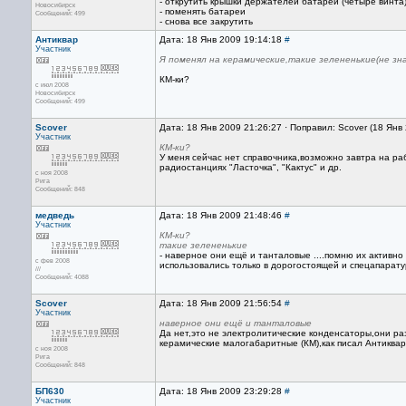
- открутить крышки держателей батарей (четыре винта
Новосибирск
- поменять батареи
Сообщений: 499
- снова все закрутить
Антиквар
Дата: 18 Янв 2009 19:14:18
#
Участник
Я поменял на керамические,такие зелененькие(не зн
КМ-ки?
с июл 2008
Новосибирск
Сообщений: 499
Scover
Дата: 18 Янв 2009 21:26:27 · Поправил: Scover (18 Янв
Участник
КМ-ки?
У меня сейчас нет справочника,возможно завтра на ра
радиостанциях "Ласточка", "Кактус" и др.
с ноя 2008
Рига
Сообщений: 848
медведь
Дата: 18 Янв 2009 21:48:46
#
Участник
КМ-ки?
такие зелененькие
- наверное они ещё и танталовые ....помню их активно 
с фев 2008
использовались только в дорогостоящей и спецапарату
///
Сообщений: 4088
Scover
Дата: 18 Янв 2009 21:56:54
#
Участник
наверное они ещё и танталовые
Да нет,это не электролитические конденсаторы,они р
керамические малогабаритные (КМ),как писал Антиквар
с ноя 2008
Рига
Сообщений: 848
БП630
Дата: 18 Янв 2009 23:29:28
#
Участник