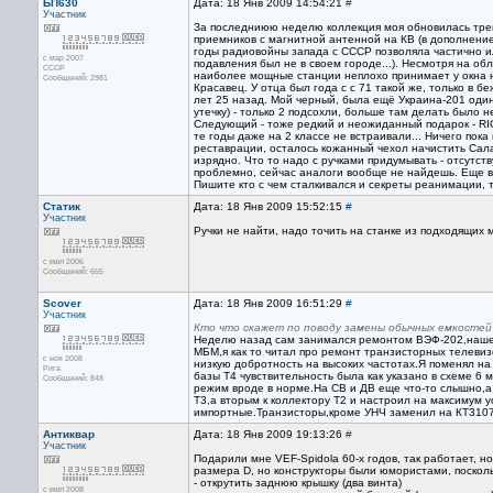
БП630
Дата: 18 Янв 2009 14:54:21
#
Участник
За последниюю неделю коллекция моя обновилась тре
приемников с магнитной антенной на КВ (в дополнение
годы радиовойны запада с СССР позволяла частично ил
с мар 2007
подавления был не в своем городе...). Несмотря на об
CCCP
наиболее мощные станции неплохо принимает у окна на
Сообщений: 2981
Красавец. У отца был года с с 71 такой же, только в 
лет 25 назад. Мой черный, была ещё Украина-201 один 
утечку) - только 2 подсохли, больше там делать было 
Следующий - тоже редкий и неожиданный подарок - RIG
те годы даже на 2 классе не встраивали... Ничего пок
реставрации, осталось кожанный чехол начистить Сала
изрядно. Что то надо с ручками придумывать - отсутс
проблемно, сейчас аналоги вообще не найдешь. Еще в
Пишите кто с чем сталкивался и секреты реанимации, 
Статик
Дата: 18 Янв 2009 15:52:15
#
Участник
Ручки не найти, надо точить на станке из подходящих 
с июл 2006
Сообщений: 655
Scover
Дата: 18 Янв 2009 16:51:29
#
Участник
Кто что скажет по поводу замены обычных емкостей
Неделю назад сам занимался ремонтом ВЭФ-202,нашел
МБМ,я как то читал про ремонт транзисторных телеви
с ноя 2008
низкую добротность на высоких частотах.Я поменял на
Рига
базы Т4 чувствительность была как указано в схеме 6 
Сообщений: 848
режим вроде в норме.На СВ и ДВ еще что-то слышно,а
Т3,а вторым к коллектору Т2 и настроил на максимум 
импортные.Транзисторы,кроме УНЧ заменил на КТ3107
Антиквар
Дата: 18 Янв 2009 19:13:26
#
Участник
Подарили мне VEF-Spidola 60-х годов, так работает, но
размера D, но конструкторы были юмористами, поскол
- открутить заднюю крышку (два винта)
с июл 2008