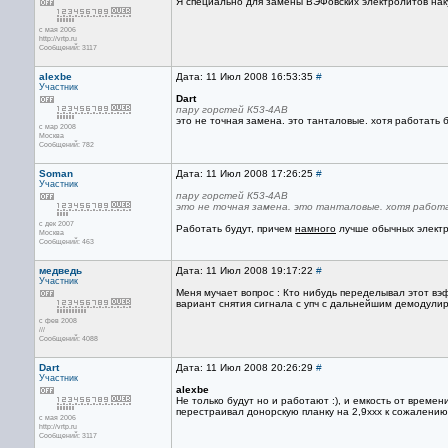
Я специально для замены ВЭФовских электролитов наку
с мая 2006
http://vrtp.ru
Сообщений: 3117
alexbe
Дата: 11 Июл 2008 16:53:35
#
Участник
Dart
пару горстей К53-4АВ
это не точная замена. это танталовые. хотя работать б
с мар 2008
Москва
Сообщений: 782
Soman
Дата: 11 Июл 2008 17:26:25
#
Участник
пару горстей К53-4АВ
это не точная замена. это танталовые. хотя работ
с дек 2007
Работать будут, причем
намного
лучше обычных электр
Москва
Сообщений: 463
медведь
Дата: 11 Июл 2008 19:17:22
#
Участник
Меня мучает вопрос : Кто нибудь переделывал этот вэф
вариант снятия сигнала с упч с дальнейшим демодули
с фев 2008
///
Сообщений: 4088
Dart
Дата: 11 Июл 2008 20:26:29
#
Участник
alexbe
Не только будут но и работают :), и емкость от врем
перестраивал донорскую планку на 2,9ххх к сожалению 
с мая 2006
http://vrtp.ru
Сообщений: 3117