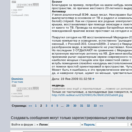
Scover
Благодарю за пример, попробую на каком нибудь экзе
пространстве, по причине жестокого 20-летнеего выди
с мар 2007
Антиквар
CCCP
У меня аналогичный ВЭФ, выше писал. Неисправен был 
Сообщений: 2981
выключателями в основном от ТВ и радиол и номиналы 
белой) стёркой. Как ни странно все родные электроли
крышка, восстанавливал при помощи эпоксидки и лакот
от какого то ТВ. Провода на колодках батарейных жел
повседневной практике всеже простоват на сегодня и н
Покрутил сегодня на КВ восстановленный Меридиан-20
только компьютер и освещение, естественно "рычащее"
оконный, с Россией-303, Сонатой(69г, 2 класс) и Квар
разобранном виде, в эксперименте не участвовал. Кон
Но последние 3 ОТДЫХАЮТ по сравнению с Меридианом.
встроенную магнитную антенну на КВ. Для меня вообщ
приемники рычат характерным звуком современного г
наиболее мощных станциях или при емкостной связи с
вглубь помещения спокойно находишь местоположение
от помехи простой ориентировкой в пространстве. Чут
Может быть я ошибаюсь и это преувеличенное впечатле
да, и наверное лучше, шумит он меньше, чувствительно
Dominic
Дата: 19 Янв 2009 01:32:58
#
Участник
медведь
наверное они ещё и танталовые ....помню их активно
Только не танталовые, а палладиевые (как говорится, п
с ноя 2005
http://s56.radikal.ru/i152/0901/6c/9b912bf2abbft.jpg
Сообщений: 1423
Страница:
««
...
»»
1
2
3
4
5
29
30
31
32
33
Создавать сообщения могут только зарегистрированные участники фо
Войти в форум ::
» Логин
»
Пароль