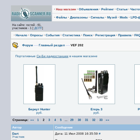
·
Наш магазин
·
Объявления
·
Рейтинг
·
Статьи
·
Част
·
Файлы
·
Диапазоны
·
Сигналы
·
Музей
·
Mods
·
LPD-
На сайте: гостей - 61,
участников - 1 [
ДСПТ
]
·
Начало
·
Опросы
·
События
·
Статистика
·
Поиск
·
Регистрация
·
Правила
·
FA
Форум
—›
Главный раздел
—›
VEF 202
Портативные
Си-Би радиостанции
в нашем магазине
Беркут Hunter
Егерь 3
P
руб.
руб.
Страница:
««
...
»»
1
2
3
4
5
29
30
31
32
33
Автор
Сообщение
Dart
Дата: 11 Июл 2008 16:35:59
#
Участник