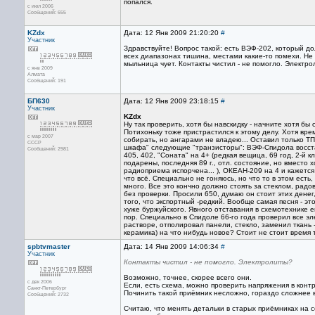
попался.
с июл 2006
Сообщений: 655
KZdx
Дата: 12 Янв 2009 21:20:20
#
Участник
Здравствуйте! Вопрос такой: есть ВЭФ-202, который дол
всех диапазонах тишина, местами какие-то помехи. Н
мыльница чует. Контакты чистил - не помогло. Электр
с янв 2009
Алмата
Сообщений: 191
БП630
Дата: 12 Янв 2009 23:18:15
#
Участник
KZdx
Ну так проверить, хотя бы навскидку - начните хотя бы 
Потихоньку тоже пристрастился к этому делу. Хотя вре
с мар 2007
собирать, но ангарами не владею... Оставил только Т
CCCP
шкафа" следующие "транзисторы": ВЭФ-Спидола восстано
Сообщений: 2981
405, 402, "Соната" на 4+ (редкая вещица, 69 год, 2-й к
подарены, последняя 89 г., отл. состояние, но вместо
радиоприема испорчена... ), ОКЕАН-209 на 4 и кажется
что всё. Специально не гоняюсь, но что то в этом ест
много. Все это кончно должно стоять за стеклом, радов
без проверки. Просили 650, думаю он стоит этих денег
того, что экспортный -редкий. Вообще самая песня - э
хуже буржуйского. Явного отставания в схемотехнике е
пор. Специально в Спидоле 66-го года проверил все эл
растворе, отполировал панели, стекло, заменил ткань 
керамика) на что нибудь новое? Стоит не стоит время 
spbtvmaster
Дата: 14 Янв 2009 14:06:34
#
Участник
Контакты чистил - не помогло. Электролиты?
Возможно, точнее, скорее всего они.
с дек 2006
Если, есть схема, можно проверить напряжения в контр
Санкт-Петербург
Починить такой приёмник несложно, гораздо сложнее в
Сообщений: 2732
Считаю, что менять детальки в старых приёмниках на 