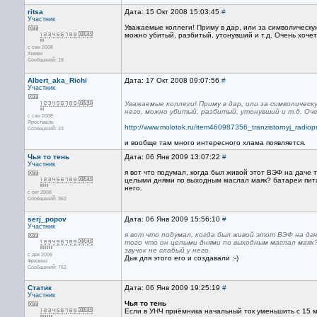
ritsa
Дата: 15 Окт 2008 15:03:45
#
Участник
Уважаемые коллеги! Приму в дар, или за символическую
можно убитый, разбитый, утонувший и т.д. Очень хочетс
с сен 2008
Химки
Сообщений: 18
Albert_aka_Richi
Дата: 17 Окт 2008 09:07:56
#
Участник
Уважаемые коллеги! Приму в дар, или за символическ
него, можно убитый, разбитый, утонувший и т.д. Оче
с сен 2008
Ярославль
http://www.molotok.ru/item460987356_tranzistornyj_radio
Сообщений: 23
и вообще там много интересного хлама появляется.
Чья то тень
Дата: 06 Янв 2009 13:07:22
#
Участник
я вот что подумал, когда был живой этот ВЭФ на даче 
целыми днями по выходным маслал маяк? батареи пита
него.
с окт 2008
Сообщений: 362
serj_popov
Дата: 06 Янв 2009 15:56:10
#
Участник
я вот что подумал, когда был живой этот ВЭФ на да
того что он целыми днями по выходным маслал маяк
звучок не слабый у него.
с дек 2006
Дык для этого его и создавали :-)
Фрязино
Сообщений: 762
Статик
Дата: 06 Янв 2009 19:25:19
#
Участник
Чья то тень
Если в УНЧ приёмника начальный ток уменьшить с 15 м