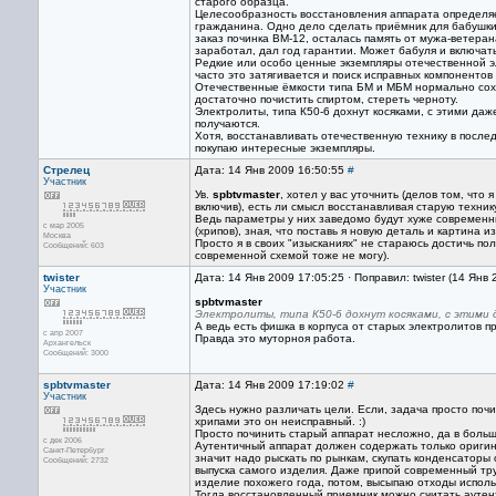
старого образца.
Целесообразность восстановления аппарата определяе
гражданина. Одно дело сделать приёмник для бабушки и
заказ починка ВМ-12, осталась память от мужа-ветеран
заработал, дал год гарантии. Может бабуля и включать
Редкие или особо ценные экземпляры отечественной э
часто это затягивается и поиск исправных компоненто
Отечественные ёмкости типа БМ и МБМ нормально сохр
достаточно почистить спиртом, стереть черноту.
Электролиты, типа К50-6 дохнут косяками, с этими да
получаются.
Хотя, восстанавливать отечественную технику в после
покупаю интересные экземпляры.
Стрелец
Дата: 14 Янв 2009 16:50:55
#
Участник
Ув.
spbtvmaster
, хотел у вас уточнить (делов том, что
включив), есть ли смысл восстанавливая старую техник
Ведь параметры у них заведомо будут хуже современны
с мар 2005
(хрипов), зная, что поставь я новую деталь и картина 
Москва
Просто я в своих "изысканиях" не стараюсь достичь по
Сообщений: 603
современной схемой тоже не могу).
twister
Дата: 14 Янв 2009 17:05:25 · Поправил: twister (14 Янв
Участник
spbtvmaster
Электролиты, типа К50-6 дохнут косяками, с этими 
А ведь есть фишка в корпуса от старых электролитов пр
с апр 2007
Правда это муторноя работа.
Архангельск
Сообщений: 3000
spbtvmaster
Дата: 14 Янв 2009 17:19:02
#
Участник
Здесь нужно различать цели. Если, задача просто поч
хрипами это он неисправный. :)
Просто починить старый аппарат несложно, да в больши
с дек 2006
Аутентичный аппарат должен содержать только оригин
Санкт-Петербург
значит надо рыскать по рынкам, скупать конденсаторы
Сообщений: 2732
выпуска самого изделия. Даже припой современный тру
изделие похожего года, потом, высыпаю отходы исполь
Тогда восстановленный приемник можно считать аутен