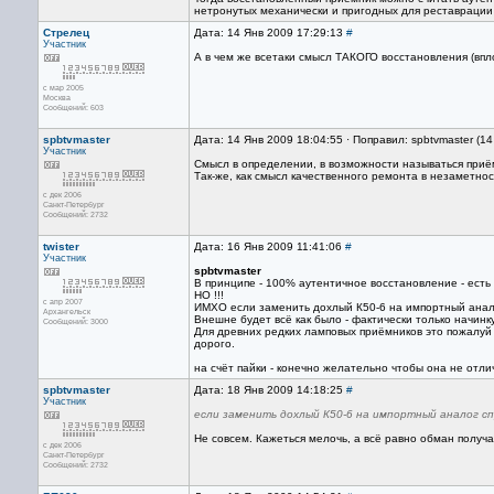
нетронутых механически и пригодных для реставрации
Стрелец
Дата: 14 Янв 2009 17:29:13
#
Участник
А в чем же всетаки смысл ТАКОГО восстановления (впл
с мар 2005
Москва
Сообщений: 603
spbtvmaster
Дата: 14 Янв 2009 18:04:55 · Поправил: spbtvmaster (1
Участник
Смысл в определении, в возможности называться приё
Так-же, как смысл качественного ремонта в незаметно
с дек 2006
Санкт-Петербург
Сообщений: 2732
twister
Дата: 16 Янв 2009 11:41:06
#
Участник
spbtvmaster
В принципе - 100% аутентичное восстановление - есть 
НО !!!
с апр 2007
ИМХО если заменить дохлый К50-6 на импортный аналог
Архангельск
Внешне будет всё как было - фактически только начинку
Сообщений: 3000
Для древних редких ламповых приёмников это пожалуй 
дорого.
на счёт пайки - конечно желательно чтобы она не отли
spbtvmaster
Дата: 18 Янв 2009 14:18:25
#
Участник
если заменить дохлый К50-6 на импортный аналог сп
Не совсем. Кажеться мелочь, а всё равно обман получа
с дек 2006
Санкт-Петербург
Сообщений: 2732