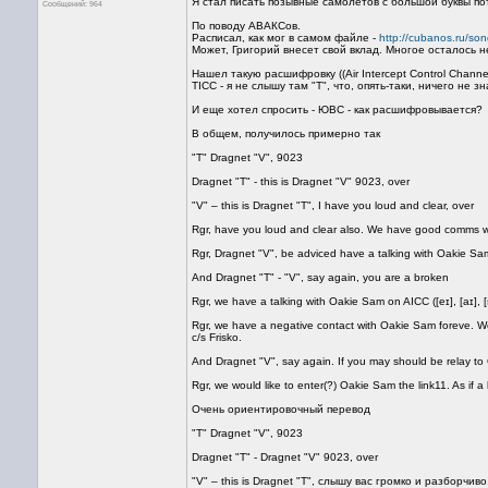
Я стал писать позывные самолетов с большой буквы пот
Сообщений: 964
По поводу АВАКСов.
Расписал, как мог в самом файле -
http://cubanos.ru/so
Может, Григорий внесет свой вклад. Многое осталось 
Нашел такую расшифровку ((Air Intercept Control Chann
TICC - я не слышу там "T", что, опять-таки, ничего не зн
И еще хотел спросить - ЮВС - как расшифровывается?
В общем, получилось примерно так
"T" Dragnet "V", 9023
Dragnet "T" - this is Dragnet "V" 9023, over
"V" – this is Dragnet "T", I have you loud and clear, over
Rgr, have you loud and clear also. We have good comms 
Rgr, Dragnet "V", be adviced have a talking with Oakie Sam on 
And Dragnet "T" - "V", say again, you are a broken
Rgr, we have a talking with Oakie Sam on AICC ([eɪ], [aɪ], [siː
Rgr, we have a negative contact with Oakie Sam foreve. We w
c/s Frisko.
And Dragnet "V", say again. If you may should be relay t
Rgr, we would like to enter(?) Oakie Sam the link11. As if a
Очень ориентировочный перевод
"T" Dragnet "V", 9023
Dragnet "T" - Dragnet "V" 9023, over
"V" – this is Dragnet "T", слышу вас громко и разборчив