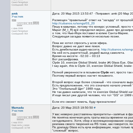
Санкт-Петербург
Сообщений: 964
amk
Дата: 20 Мар 2015 13:53:47 · Поправил: amk (20 Мар 2
Участник
Размещен "правильный" ответ на "загадку" от прошло
http://cubanos.ru/songs/03_20
Пишу в кавычках, потому что конкурс условный, просто
с фев 2008
Марат (M_I_R) всё определил верно, даже про дозапра
Санкт-Петербург
о том, что Нью-Йорк поставил в копию Санта-Марию.
Сообщений: 964
Следующая загадка появится несколько позже.
Пока же хотел спросить у асов эфира.
Вопрос давно не дает мне покоя.
Есть дембельская аудио-кассета.
http://cubanos.ru/son
На ней есть раритетный, редкий выход самолета.
Время на кассете - 02:33 – 03:13
Вот расшифровка.
Clyde 10, exercize Global Shield, brake (#) Glass Eye, Glass
I say again, this is Clyde 10, exercize Global Shield, brake
Полной уверенности в позывном
Clyde
нет, просто так
Поэтому первый вопрос насчет позывного.
Второй вопрос еще более сложный - что означало выр
Есть предположение, что это означало начало учений 
Это "Глобальный Щит" 1989 года.
Не так давно написали, что те exercize Global Shield н
И еще писал уже другой человек, что тот "GS" от 1989
Если кто сможет помочь, буду признателен!
Mamadu
Дата: 20 Мар 2015 19:50:50
#
Участник
У вас неверно расставлены приоритеты—запятые в фразе
Не понятна конечная цель траты массы времени на ра
сегодняшнего. Хотя, сбор и коллекционирование солда
с мар 2010
реклама своего творения на RS тоже, как говорится, пов
Надо жить у моря
По докладу Glass есть куча информации, надо только 
Сообщений: 11738
"сложный" вопрос.