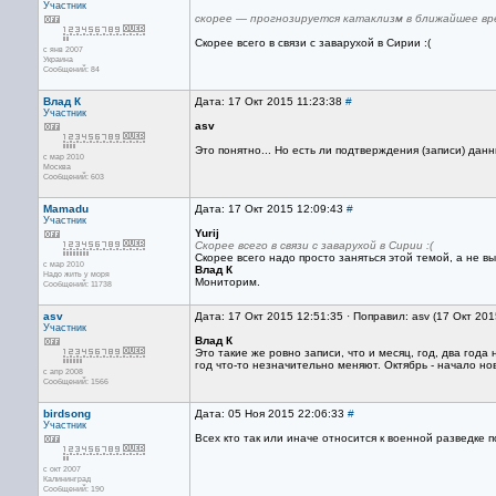
Участник
скорее — прогнозируется катаклизм в ближайшее вр
Скорее всего в связи с заварухой в Сирии :(
с янв 2007
Украина
Сообщений: 84
Влад К
Дата: 17 Окт 2015 11:23:38
#
Участник
asv
Это понятно... Но есть ли подтверждения (записи) да
с мар 2010
Москва
Сообщений: 603
Mamadu
Дата: 17 Окт 2015 12:09:43
#
Участник
Yurij
Скорее всего в связи с заварухой в Сирии :(
Скорее всего надо просто заняться этой темой, а не в
с мар 2010
Влад К
Надо жить у моря
Мониторим.
Сообщений: 11738
asv
Дата: 17 Окт 2015 12:51:35 · Поправил: asv (17 Окт 20
Участник
Влад К
Это такие же ровно записи, что и месяц, год, два год
год что-то незначительно меняют. Октябрь - начало но
с апр 2008
Сообщений: 1566
birdsong
Дата: 05 Ноя 2015 22:06:33
#
Участник
Всех кто так или иначе относится к военной разведке
с окт 2007
Калининград
Сообщений: 190