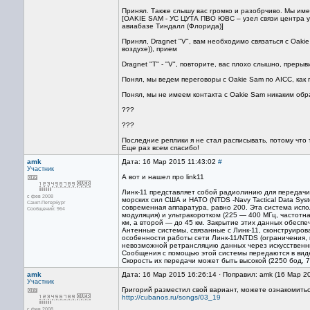
Принял. Также слышу вас громко и разобрчиво. Мы им
[OAKIE SAM - УС ЦУТА ПВО ЮВС – узел связи центра у
авиабазе Тиндалл (Флорида)]
Принял, Dragnet "V", вам необходимо связаться с Oakie Sam
воздухе)), прием
Dragnet "T" - "V", повторите, вас плохо слышно, преры
Понял, мы ведем переговоры с Oakie Sam по AICC, как 
Понял, мы не имеем контакта с Oakie Sam никаким обр
???
???
Последние реплики я не стал расписывать, потому что 
Еще раз всем спасибо!
amk
Дата: 16 Мар 2015 11:43:02
#
Участник
А вот и нашел про link11
Линк-11 представляет собой радиолинию для переда
с фев 2008
морских сил США и НАТО (NTDS -Navy Tactical Data Sy
Санкт-Петербург
современная аппаратура, равно 200. Эта система испо
Сообщений: 964
модуляция) и ультракоротком (225 — 400 МГц, частотн
км, а второй — до 45 км. Закрытие этих данных обесп
Антенные системы, связанные с Линк-11, сконструиро
особенности работы сети Линк-11/NTDS (ограничения
невозможной ретрансляцию данных через искусственн
Сообщения с помощью этой системы передаются в виде
Скорость их передачи может быть высокой (2250 бод, 75
amk
Дата: 16 Мар 2015 16:26:14 · Поправил: amk (16 Мар 2
Участник
Григорий разместил свой вариант, можете ознакомиться
http://cubanos.ru/songs/03_19
с фев 2008