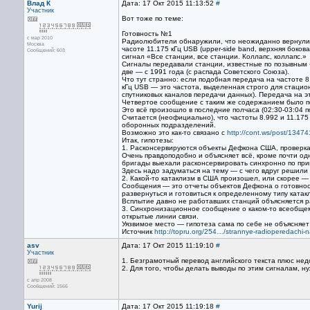
Влад К
Дата: 17 Окт 2015 11:13:52
#
Участник
Вот тоже по теме:
Готовность №1
с мар 2010
Радиолюбители обнаружили, что неожиданно вернулис
Москва
часоте 11.175 кГц USB (upper-side band, верхняя боко
Сообщений: 603
сигнал «Все станции, все станции. Коллапс, коллапс.»
Сигналы передавали станции, известные по позывным
две — с 1991 года (с распада Советского Союза).
Что тут странно: если подобная передача на частоте 8
кГц USB — это частота, выделенная строго для стацио
спутниковых каналов передачи данных). Передача на 
Четвертое сообщение с таким же содержанием было пе
Это всё произошло в последние полчаса (02:30-03:04 по
Считается (неофициально), что частоты 8.992 и 11.175
оборонных подразделений.
Возможно это как-то связано с
http://cont.ws/post/13474
Итак, гипотезы:
1. Расконсервируются объекты Дефкона США, проверка 
Очень правдоподобно и объясняет всё, кроме почти од
бригады выехали расконсервировать синхронно по прик
Здесь надо задуматься на тему — с чего вдруг решили
2. Какой-то катаклизм в США произошел, или скорее —
Сообщения — это отчеты объектов Дефкона о готовнос
развернуться и готовиться к определенному типу катак
Всплытие давно не работавших станций объясняется 
3. Синхронизационное сообщение о каком-то всеобщем
открытые линии связи.
Уязвимое место — гипотеза сама по себе не объясняет
Источник
http://topru.org/254…/strannye-radioperedachi-n
asv
Дата: 17 Окт 2015 11:19:10
#
Участник
1. Безграмотный перевод английского текста плюс нед
2. Для того, чтобы делать выводы по этим сигналам, н
с апр 2008
Сообщений: 1566
Yurij
Дата: 17 Окт 2015 11:19:18
#