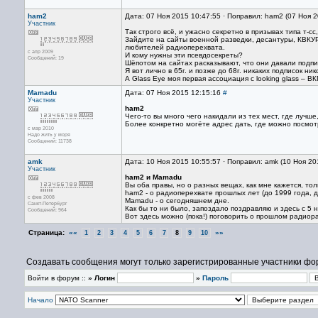
ham2
Дата: 07 Ноя 2015 10:47:55 · Поправил: ham2 (07 Ноя 
Участник
Так строго всё, и ужасно секретно в призывах типа т-сс,
Зайдите на сайты военной разведки, десантуры, КВКУРЭ,
любителей радиоперехвата.
с апр 2009
И кому нужны эти псевдосекреты?
Сообщений: 19
Шёпотом на сайтах расказывают, что они давали подпис
Я вот лично в 65г. и позже до 68г. никаких подписок ни
А Glass Eye моя первая ассоциация с looking glass – 
Mamadu
Дата: 07 Ноя 2015 12:15:16
#
Участник
ham2
Чего-то вы много чего накидали из тех мест, где лучше
Более конкретно могёте адрес дать, где можно посмот
с мар 2010
Надо жить у моря
Сообщений: 11738
amk
Дата: 10 Ноя 2015 10:55:57 · Поправил: amk (10 Ноя 20
Участник
ham2 и Mamadu
Вы оба правы, но о разных вещах, как мне кажется, тол
ham2 - о радиоперехвате прошлых лет (до 1999 года, д
с фев 2008
Mamadu - о сегодняшнем дне.
Санкт-Петербург
Как бы то ни было, запоздало поздравляю и здесь с 5 
Сообщений: 964
Вот здесь можно (пока!) поговорить о прошлом радиор
Страница:
««
»»
1
2
3
4
5
6
7
8
9
10
Создавать сообщения могут только зарегистрированные участники фо
Войти в форум ::
» Логин
»
Пароль
Начало