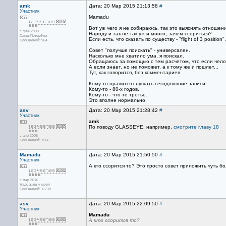
amk
Дата: 20 Мар 2015 21:13:58
#
Участник
Mamadu
Вот уж чего я не собираюсь, так это выяснять отношени
с фев 2008
Народу и так не так уж и много, зачем ссориться?
Санкт-Петербург
Если есть, что сказать по существу - "flight of 3 posi
Сообщений: 964
Совет "получше поискать" - универсален.
Насколько мне хватило ума, я поискал.
Обращаюсь за помощью с тем расчетом, что если челове
А если знает, но не поможет, а к тому же и пошлет...
Тут, как говорится, без комментариев.
Кому-то нравится слушать сегодняшние записи.
Кому-то - 80-х годов.
Кому-то - что-то третье.
Это вполне нормально.
asv
Дата: 20 Мар 2015 21:28:42
#
Участник
amk
По поводу GLASSEYE, например,
смотрите главу 18
с апр 2008
Сообщений: 1566
Mamadu
Дата: 20 Мар 2015 21:50:50
#
Участник
А кто ссорится то? Это просто совет приложить чуть бо
с мар 2010
Надо жить у моря
Сообщений: 11738
asv
Дата: 20 Мар 2015 22:09:50
#
Участник
Mamadu
А кто ссорится то?