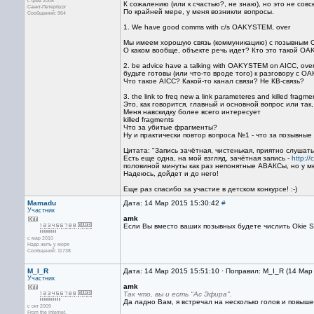
с фев 2008
К сожалению (или к счастью?, не знаю), но это не совс
Санкт-Петербург
По крайней мере, у меня возникли вопросы.
Сообщений: 964
1. We have good comms with c/s OAKYSTEM, over
Мы имеем хорошую связь (коммуникацию) с позывны
О каком вообще, объекте речь идет? Кто это такой O
2. be advice have a talking with OAKYSTEM on AICC, ove
будьте готовы (или что-то вроде того) к разговору с 
Что такое AICC? Какой-то канал связи? Не КВ-связь?
3. the link to freq new a link parameteres and killed fragm
Это, как говорится, главный и основной вопрос или так,
Меня навскидку более всего интересует
killed fragments
Что за убитые фрагменты?
Ну и практически повтор вопроса №1 - что за позывн
Цитата: "Запись зачётная, чистенькая, приятно слушать
Есть еще одна, на мой взгляд, зачётная запись -
http:/
половиной минуты как раз непонятные АВАКСы, но у ме
Надеюсь, дойдет и до него!
Еще раз спасибо за участие в детском конкурсе! :-)
Mamadu
Дата: 14 Мар 2015 15:30:42
#
Участник
amk
Если Вы вместо ваших позывных будете числить Okie S
с мар 2010
Надо жить у моря
Сообщений: 11738
M_I_R
Дата: 14 Мар 2015 15:51:10 · Поправил: M_I_R (14 Мар
Участник
amk
Так что, вы и есть "Ас Эфира".
Да ладно Вам, я встречал на несколько голов и повыше
с окт 2009
From the Internet.