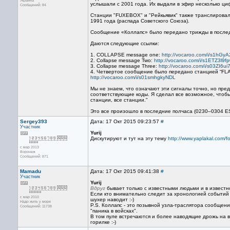
Украина
услышали с 2001 года. Их выдали в эфир несколько ци
Сообщений: 84
Станции "FUXEBOX" и "Рейкьявик" также транслировал
1991 года (распада Советского Союза).
Сообщение «Коллапс» было передано трижды в последн
Даются следующие ссылки:
1. COLLAPSE message one:
http://vocaroo.com/i/s1hGy
2. Collapse message Two:
http://vocaroo.com/i/s1ETZ3l9f
3. Collapse message Three:
http://vocaroo.com/i/s03ZI6ui
4. Четвертое сообщение было передано станцией “FLAT
http://vocaroo.com/i/s01smhgkyNDL
Мы не знаем, что означают эти сигналы точно, но пре
соответствующие коды. Я сделал все возможное, чтобы 
станции, все станции."
Это все произошло в последние полчаса (0230–0304 EST
Sergey393
Дата: 17 Окт 2015 09:23:57
#
Участник
Yurij
Дискутируют и тут на эту тему
http://www.yaplakal.com/
с мар 2013
Воронеж
Сообщений: 871
Mamadu
Дата: 17 Окт 2015 09:41:38
#
Участник
Yurij
Вдруг
бывает только с известными людьми и в известн
Если кто внимательно следит за хронологией событий в
с мар 2010
шухер наводит :-)
Надо жить у моря
P.S. Коллапс - это позывной узла-траслятора сообщени
Сообщений: 11738
"паника в войсках".
В том пуле встречаются и более наводящие дрожь на 
горилке :-)