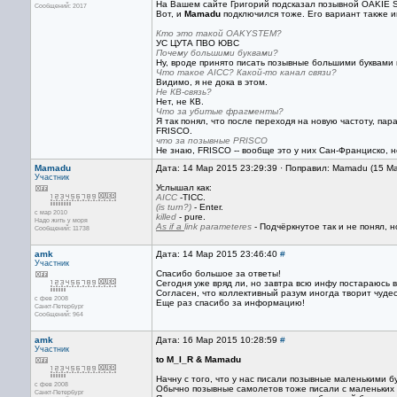
На Вашем сайте Григорий подсказал позывной OAKIE S
Сообщений: 2017
Вот, и
Mamadu
подключился тоже. Его вариант также им
Кто это такой OAKYSTEM?
УС ЦУТА ПВО ЮВС
Почему большими буквами?
Ну, вроде принято писать позывные большими буквами в
Что такое AICC? Какой-то канал связи?
Видимо, я не дока в этом.
Не КВ-связь?
Нет, не КВ.
Что за убитые фрагменты?
Я так понял, что после переходя на новую частоту, пар
FRISCO.
что за позывные PRISCO
Не знаю, FRISCO -- вообще это у них Сан-Франциско, 
Mamadu
Дата: 14 Мар 2015 23:29:39 · Поправил: Mamadu (15 М
Участник
Услышал как:
AICC
-TICC.
(is turn?)
- Enter.
с мар 2010
killed
- pure.
Надо жить у моря
As if a
link parameteres
- Подчёркнутое так и не понял, но
Сообщений: 11738
amk
Дата: 14 Мар 2015 23:46:40
#
Участник
Спасибо большое за ответы!
Сегодня уже вряд ли, но завтра всю инфу постараюсь 
Согласен, что коллективный разум иногда творит чудес
с фев 2008
Еще раз спасибо за информацию!
Санкт-Петербург
Сообщений: 964
amk
Дата: 16 Мар 2015 10:28:59
#
Участник
to M_I_R & Mamadu
Начну с того, что у нас писали позывные маленькими б
с фев 2008
Обычно позывные самолетов тоже писали с маленьких бук
Санкт-Петербург