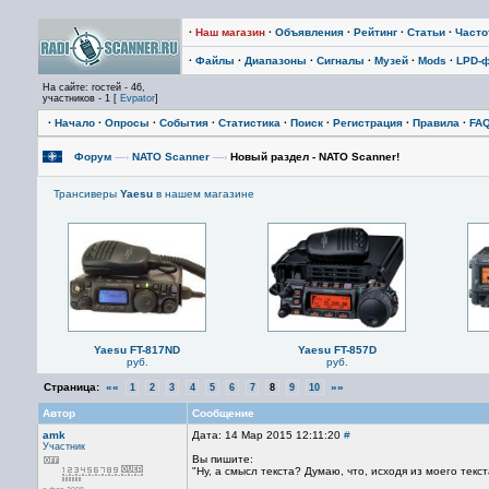
·
Наш магазин
·
Объявления
·
Рейтинг
·
Статьи
·
Част
·
Файлы
·
Диапазоны
·
Сигналы
·
Музей
·
Mods
·
LPD-
На сайте: гостей - 46,
участников - 1 [
Evpator
]
·
Начало
·
Опросы
·
События
·
Статистика
·
Поиск
·
Регистрация
·
Правила
·
FA
Форум
—›
NATO Scanner
—›
Новый раздел - NATO Scanner!
Трансиверы
Yaesu
в нашем магазине
Yaesu FT-817ND
Yaesu FT-857D
руб.
руб.
Страница:
««
»»
1
2
3
4
5
6
7
8
9
10
Автор
Сообщение
amk
Дата: 14 Мар 2015 12:11:20
#
Участник
Вы пишите:
"Ну, а смысл текста? Думаю, что, исходя из моего текс