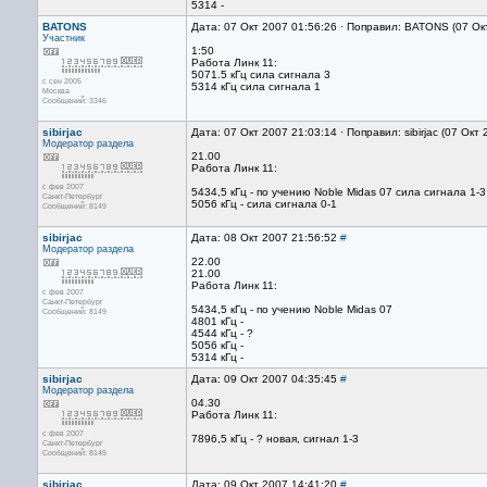
5314 -
BATONS
Дата: 07 Окт 2007 01:56:26 · Поправил: BATONS (07 Ок
Участник
1:50
Работа Линк 11:
5071.5 кГц сила сигнала 3
с сен 2005
5314 кГц сила сигнала 1
Москва
Сообщений: 3346
sibirjac
Дата: 07 Окт 2007 21:03:14 · Поправил: sibirjac (07 Окт
Модератор раздела
21.00
Работа Линк 11:
с фев 2007
5434,5 кГц - по учению Noble Midas 07 сила сигнала 1-3
Санкт-Петербург
5056 кГц - сила сигнала 0-1
Сообщений: 8149
sibirjac
Дата: 08 Окт 2007 21:56:52
#
Модератор раздела
22.00
21.00
Работа Линк 11:
с фев 2007
Санкт-Петербург
5434,5 кГц - по учению Noble Midas 07
Сообщений: 8149
4801 кГц -
4544 кГц - ?
5056 кГц -
5314 кГц -
sibirjac
Дата: 09 Окт 2007 04:35:45
#
Модератор раздела
04.30
Работа Линк 11:
с фев 2007
7896,5 кГц - ? новая, сигнал 1-3
Санкт-Петербург
Сообщений: 8149
sibirjac
Дата: 09 Окт 2007 14:41:20
#