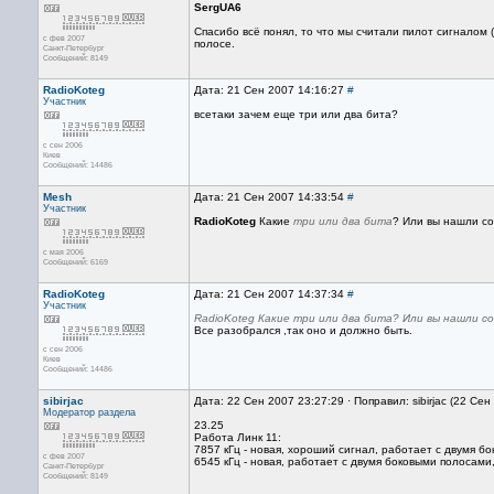
SergUA6
Спасибо всё понял, то что мы считали пилот сигналом 
с фев 2007
полосе.
Санкт-Петербург
Сообщений: 8149
RadioKoteg
Дата: 21 Сен 2007 14:16:27
#
Участник
всетаки зачем еще три или два бита?
с сен 2006
Киев
Сообщений: 14486
Mesh
Дата: 21 Сен 2007 14:33:54
#
Участник
RadioKoteg
Какие
три или два бита
? Или вы нашли с
с мая 2006
Сообщений: 6169
RadioKoteg
Дата: 21 Сен 2007 14:37:34
#
Участник
RadioKoteg Какие три или два бита? Или вы нашли с
Все разобрался ,так оно и должно быть.
с сен 2006
Киев
Сообщений: 14486
sibirjac
Дата: 22 Сен 2007 23:27:29 · Поправил: sibirjac (22 Се
Модератор раздела
23.25
Работа Линк 11:
7857 кГц - новая, хороший сигнал, работает с двумя б
с фев 2007
6545 кГц - новая, работает с двумя боковыми полосами,
Санкт-Петербург
Сообщений: 8149