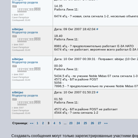
Модератор раздела
14.35
Работа Линк 11:
с фев 2007
6474 кГц - ? новая, сила сигнала 1-2, несколько объект
Санкт-Петербург
Сообщений: 8149
sibirjac
Дата: 09 Окт 2007 18:42:04
#
Модератор раздела
18.40
Работа Линк 11:
с фев 2007
8981 кГц - ? предположительно работает Е-3А НАТО
Санкт-Петербург
6474 кГц - не работает, вероятнее всего работал Е-3
Сообщений: 8149
sibirjac
Дата: 10 Окт 2007 00:39:31 · Поправил: sibirjac (10 Окт
Модератор раздела
00.00
Работа Линк 11:
с фев 2007
5434,5 кГц - по учению Noble Midas 07 сила сигнала 1-3
Санкт-Петербург
4572 кГц - БП в районе FOST
Сообщений: 8149
5056 -
7896,5 - ? предположительно по учению Noble Midas 07
sibirjac
Дата: 10 Окт 2007 01:50:23
#
Модератор раздела
01.50
Работа Линк 11:
с фев 2007
4572 кГц - БП в районе FOST не работает
Санкт-Петербург
4544 кГц - ? сила сигнала 1-2
Сообщений: 8149
Страница:
««
...
»»
1
2
3
4
5
23
24
25
26
27
Создавать сообщения могут только зарегистрированные участники фо