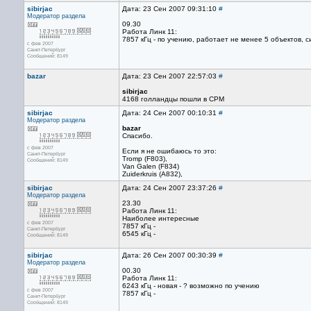
sibirjac
Дата: 23 Сен 2007 09:31:10
#
Модератор раздела
09.30
Работа Линк 11:
7857 кГц - по учению, работает не менее 5 объектов, с
с фев 2007
Санкт-Петербург
Сообщений: 8149
bazar
Дата: 23 Сен 2007 22:57:03
#
sibirjac
4168 голландцы пошли в СРМ
sibirjac
Дата: 24 Сен 2007 00:10:31
#
Модератор раздела
bazar
Спасибо.
с фев 2007
Если я не ошибаюсь то это:
Санкт-Петербург
Tromp (F803),
Сообщений: 8149
Van Galen (F834)
Zuiderkruis (A832),
sibirjac
Дата: 24 Сен 2007 23:37:26
#
Модератор раздела
23.30
Работа Линк 11:
Наиболее интересные
с фев 2007
7857 кГц -
Санкт-Петербург
6545 кГц -
Сообщений: 8149
sibirjac
Дата: 26 Сен 2007 00:30:39
#
Модератор раздела
00.30
Работа Линк 11:
6243 кГц - новая - ? возможно по учению
с фев 2007
7857 кГц -
Санкт-Петербург
Сообщений: 8149