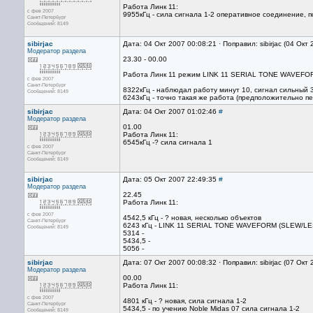
Работа Линк 11:
с фев 2007
9955кГц - сила сигнала 1-2 оперативное соединение, п
Санкт-Петербург
Сообщений: 8149
sibirjac
Дата: 04 Окт 2007 00:08:21 · Поправил: sibirjac (04 Окт
Модератор раздела
23.30 - 00.00
Работа Линк 11 режим LINK 11 SERIAL TONE WAVEFO
с фев 2007
Санкт-Петербург
8322кГц - наблюдал работу минут 10, сигнал сильный 3
Сообщений: 8149
6243кГц - точно такая же работа (предположительно пе
sibirjac
Дата: 04 Окт 2007 01:02:46
#
Модератор раздела
01.00
Работа Линк 11:
6545кГц -? сила сигнала 1
с фев 2007
Санкт-Петербург
Сообщений: 8149
sibirjac
Дата: 05 Окт 2007 22:49:35
#
Модератор раздела
22.45
Работа Линк 11:
с фев 2007
4542,5 кГц - ? новая, несколько объектов
Санкт-Петербург
6243 кГц - LINK 11 SERIAL TONE WAVEFORM (SLEW/L
Сообщений: 8149
5314 -
5434,5 -
5056 -
sibirjac
Дата: 07 Окт 2007 00:08:32 · Поправил: sibirjac (07 Окт
Модератор раздела
00.00
Работа Линк 11:
с фев 2007
4801 кГц - ? новая, сила сигнала 1-2
Санкт-Петербург
5434,5 - по учению Noble Midas 07 сила сигнала 1-2
Сообщений: 8149