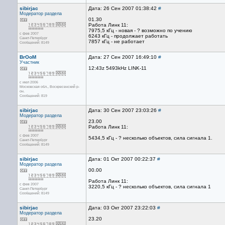
sibirjac
Дата: 26 Сен 2007 01:38:42
#
Модератор раздела
01.30
Работа Линк 11:
7975,5 кГц - новая - ? возможно по учению
с фев 2007
6243 кГц - продолжает работать
Санкт-Петербург
7857 кГц - не работает
Сообщений: 8149
BrOoM
Дата: 27 Сен 2007 16:49:10
#
Участник
12:43z 5493kHz LINK-11
с июл 2006
Московская обл., Воскресенский р-
он.
Сообщений: 819
sibirjac
Дата: 30 Сен 2007 23:03:26
#
Модератор раздела
23.00
Работа Линк 11:
с фев 2007
5434,5 кГц - ? несколько объектов, сила сигнала 1.
Санкт-Петербург
Сообщений: 8149
sibirjac
Дата: 01 Окт 2007 00:22:37
#
Модератор раздела
00.00
Работа Линк 11:
с фев 2007
3220,5 кГц - ? несколько объектов, сила сигнала 1
Санкт-Петербург
Сообщений: 8149
sibirjac
Дата: 03 Окт 2007 23:22:03
#
Модератор раздела
23.20