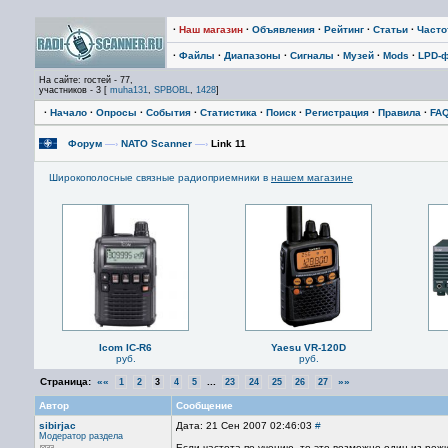
·
Наш магазин
·
Объявления
·
Рейтинг
·
Статьи
·
Част
·
Файлы
·
Диапазоны
·
Сигналы
·
Музей
·
Mods
·
LPD-
На сайте: гостей - 77,
участников - 3 [
muha131
,
SPBOBL
,
1428
]
·
Начало
·
Опросы
·
События
·
Статистика
·
Поиск
·
Регистрация
·
Правила
·
FA
Форум
—›
NATO Scanner
—›
Link 11
Широкополосные связные радиоприемники в
нашем магазине
Icom IC-R6
Yaesu VR-120D
руб.
руб.
Страница:
««
...
»»
1
2
3
4
5
23
24
25
26
27
Автор
Сообщение
sibirjac
Дата: 21 Сен 2007 02:46:03
#
Модератор раздела
Если частота по учению, то это возможно один из режи