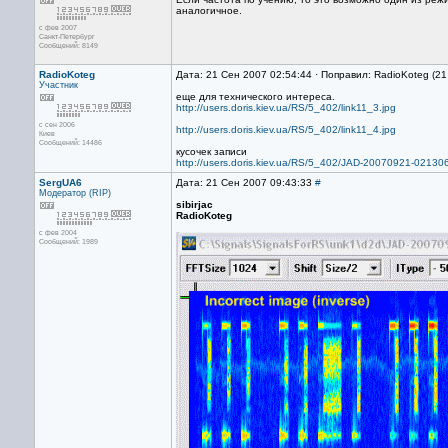
аналогичное.
с фев 2007
Санкт-Петербург
Сообщений: 8149
RadioKoteg
Дата: 21 Сен 2007 02:54:44 · Поправил: RadioKoteg (2
Участник
еще для технического интереса.
http://users.doris.kiev.ua/RS/5_402/link11_3.jpg
с сен 2006
http://users.doris.kiev.ua/RS/5_402/link11_4.jpg
Киев
Сообщений: 14486
кусочек записи
http://users.doris.kiev.ua/RS/5_402/JAD-20070921-0213
SergUA6
Дата: 21 Сен 2007 09:43:33
#
Модератор (RIP)
sibirjac
RadioKoteg
с фев 2004
Сообщений: 1989