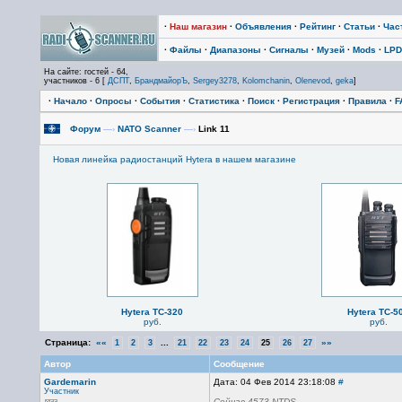
·
Наш магазин
·
Объявления
·
Рейтинг
·
Статьи
·
Час
·
Файлы
·
Диапазоны
·
Сигналы
·
Музей
·
Mods
·
LPD
На сайте: гостей - 64,
участников - 6 [
ДСПТ
,
БрандмайорЪ
,
Sergey3278
,
Kolomchanin
,
Olenevod
,
geka
]
·
Начало
·
Опросы
·
События
·
Статистика
·
Поиск
·
Регистрация
·
Правила
·
F
Форум
—›
NATO Scanner
—›
Link 11
Новая линейка радиостанций Hytera в нашем магазине
Hytera TC-320
Hytera TC-5
руб.
руб.
Страница:
««
...
»»
1
2
3
21
22
23
24
25
26
27
Автор
Сообщение
Gardemarin
Дата: 04 Фев 2014 23:18:08
#
Участник
Сейчас 4573 NTDS