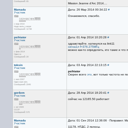
Сообщений: 65
Mission Jeanne d'Arc 2014....
Mamadu
Дата: 26 Мар 2014 00:34:22
#
Участник
Ознакомился, спасибо.
с мар 2010
Надо жить у моря
Сообщений: 11738
psihiator
Дата: 01 Апр 2014 10:20:28
#
Участник
здравствуйте. наткнулся на link11
сигна1л f=376.275МГц
можно как-то определить, кто такие и что
с фев 2014
Одесса
Сообщений: 20
toksin
Дата: 03 Апр 2014 22:13:15
#
Участник
psihiator
Скорее всего
это
, вот только частота не п
с июл 2007
Одесская обл.
Сообщений: 2045
gor4em
Дата: 28 Апр 2014 18:20:41
#
Участник
сейчас на 12165.50 работает
с окт 2009
СССР
Сообщений: 570
Mamadu
Дата: 01 Сен 2014 12:36:06 · Поправил: M
Участник
11178, НТДС, 2 полосы.