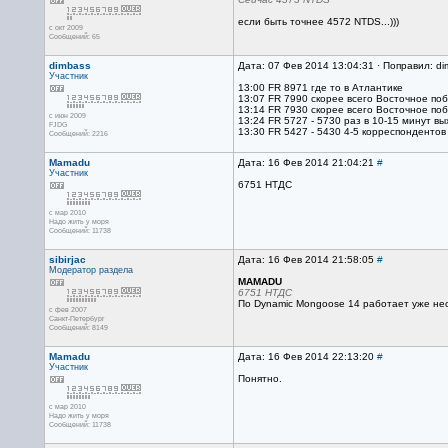
если быть точнее 4572 NTDS...)))
с окт 2009
Сообщений: 65
dimbass
Дата: 07 Фев 2014 13:04:31 · Поправил: di
Участник
13:00 FR 8971 где то в Атлантике
13:07 FR 7990 скорее всего Восточное по
13:14 FR 7930 скорее всего Восточное по
с июн 2009
13:24 FR 5727 - 5730 раз в 10-15 минут вы
FJDG
13:30 FR 5427 - 5430 4-5 корреспондентов 
Сообщений: 2216
Mamadu
Дата: 16 Фев 2014 21:04:21
#
Участник
6751 НТДС
с мар 2010
Надо жить у моря
Сообщений: 11738
sibirjac
Дата: 16 Фев 2014 21:58:05
#
Модератор раздела
MAMADU
6751 НТДС
По Dynamic Mongoose 14 работает уже нес
с фев 2007
Санкт-Петербург
Сообщений: 8149
Mamadu
Дата: 16 Фев 2014 22:13:20
#
Участник
Понятно.
с мар 2010
Надо жить у моря
Сообщений: 11738