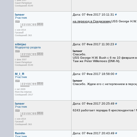
с фев 2007
Санкт-Петербург
Сообщений: 8149
lanser
Дата: 07 Фев 2017 10:11:31
#
Участник
на переход в Средиземку.
USS George H.W. Bu
с ноя 2014
Грозный
Сообщений: 363
sibirjac
Дата: 07 Фев 2017 11:30:23
#
Модератор раздела
lanser
Спасибо.
USS George H.W. Bush с 6 по 10 февраля в
с фев 2007
Там же Peter Willemoes (DNK-N).
Санкт-Петербург
Сообщений: 8149
M_I_R
Дата: 07 Фев 2017 18:58:00
#
Участник
lanser
Спасибо. Ждем его с нетерпением в перс
с окт 2009
From the Internet.
Сообщений: 2017
lanser
Дата: 07 Фев 2017 20:25:49
#
Участник
6243 работает порядка 6 креспондентов ! М
с ноя 2014
Грозный
Сообщений: 363
flainltn
Дата: 07 Фев 2017 20:43:49
#
Участник