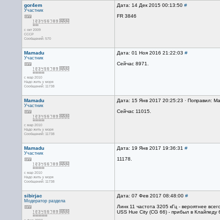
gor4em
Дата: 14 Дек 2015 00:13:50
#
Участник
FR 3846
с окт 2009
СССР
Сообщений: 570
Mamadu
Дата: 01 Ноя 2016 21:22:03
#
Участник
Сейчас 8971.
с мар 2010
Надо жить у моря
Сообщений: 11738
Mamadu
Дата: 15 Янв 2017 20:25:23 · Поправил: M
Участник
Сейчас 11015.
с мар 2010
Надо жить у моря
Сообщений: 11738
Mamadu
Дата: 19 Янв 2017 19:36:31
#
Участник
11178.
с мар 2010
Надо жить у моря
Сообщений: 11738
sibirjac
Дата: 07 Фев 2017 08:48:00
#
Модератор раздела
Линк 11 частота 3205 кГц - вероятнее всег
USS Hue City (CG 66) - прибыл в Клайпеду 