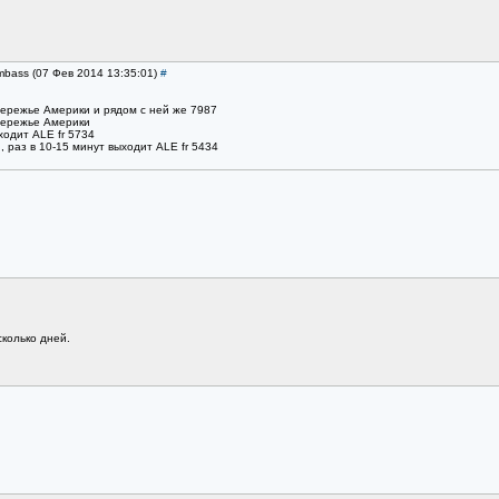
mbass (07 Фев 2014 13:35:01)
#
бережье Америки и рядом с ней же 7987
бережье Америки
ходит ALE fr 5734
, раз в 10-15 минут выходит ALE fr 5434
колько дней.