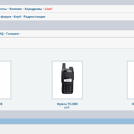
тоты
·
Копилка
·
Аэродромы
·
Live!
-форум
·
Клуб
·
Радиостанции
AQ
·
Галерея
·
08
Hytera TC-580
H
руб.