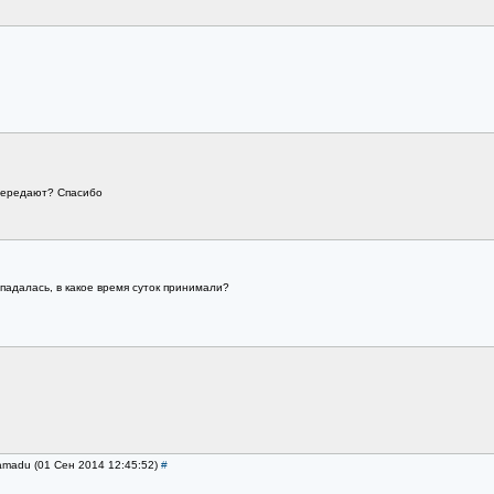
 передают? Спасибо
опадалась, в какое время суток принимали?
amadu (01 Сен 2014 12:45:52)
#