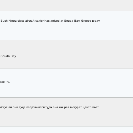
sh Nimitz-class aircraft carrier has arrived at Souda Bay, Greece today.
 Souda Bay.
идщине.
огут ли они туда подключится туда она как раз в окурат центр бьет