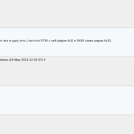
т все в одну сеть ( частота 5730 с ней рядом ALE и 5430 также рядом ALE)
imbass (19 Мар 2014 12:32:37)
#