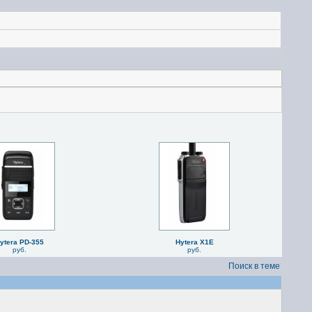
ytera PD-355
Hytera X1E
руб.
руб.
Поиск в теме