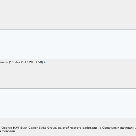
amadu (15 Янв 2017 20:31:59)
#
о George H.W. Bush Carrier Strike Group, на этой частоте работали на Comptuex и начинал
6 февраля.