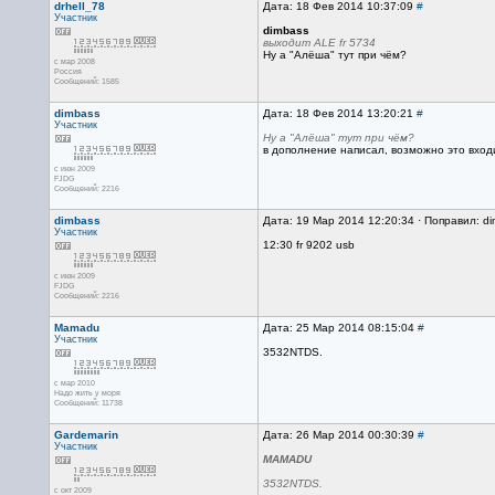
drhell_78
Дата: 18 Фев 2014 10:37:09
#
Участник
dimbass
выходит ALE fr 5734
Ну а "Алёша" тут при чём?
с мар 2008
Россия
Сообщений: 1585
dimbass
Дата: 18 Фев 2014 13:20:21
#
Участник
Ну а "Алёша" тут при чём?
в дополнение написал, возможно это входи
с июн 2009
FJDG
Сообщений: 2216
dimbass
Дата: 19 Мар 2014 12:20:34 · Поправил: d
Участник
12:30 fr 9202 usb
с июн 2009
FJDG
Сообщений: 2216
Mamadu
Дата: 25 Мар 2014 08:15:04
#
Участник
3532NTDS.
с мар 2010
Надо жить у моря
Сообщений: 11738
Gardemarin
Дата: 26 Мар 2014 00:30:39
#
Участник
MAMADU
3532NTDS.
с окт 2009