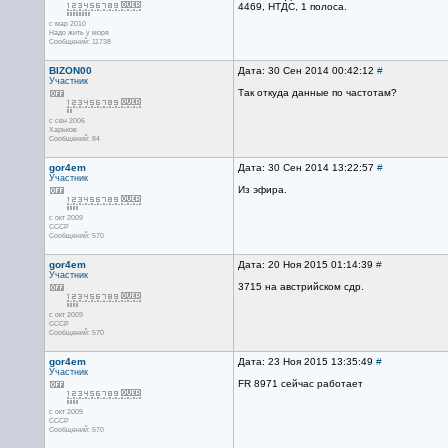
4469, НТДС, 1 полоса.
с мар 2010
Надо жить у моря
Сообщений: 11738
BIZON00
Дата: 30 Сен 2014 00:42:12
#
Участник
Так откуда данные по частотам?
с сен 2006
Харьков
Сообщений: 84
gor4em
Дата: 30 Сен 2014 13:22:57
#
Участник
Из эфира.
с окт 2009
СССР
Сообщений: 570
gor4em
Дата: 20 Ноя 2015 01:14:39
#
Участник
3715 на австрийском сдр.
с окт 2009
СССР
Сообщений: 570
gor4em
Дата: 23 Ноя 2015 13:35:49
#
Участник
FR 8971 сейчас работает
с окт 2009
СССР
Сообщений: 570