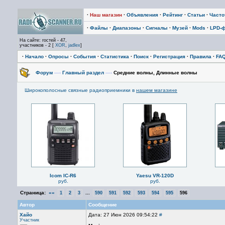
·
Наш магазин
·
Объявления
·
Рейтинг
·
Статьи
·
Част
·
Файлы
·
Диапазоны
·
Сигналы
·
Музей
·
Mods
·
LPD-
На сайте: гостей - 47,
участников - 2 [
XOR
,
jadlex
]
·
Начало
·
Опросы
·
События
·
Статистика
·
Поиск
·
Регистрация
·
Правила
·
FA
Форум
—›
Главный раздел
—›
Средние волны, Длинные волны
Широкополосные связные радиоприемники в
нашем магазине
Icom IC-R6
Yaesu VR-120D
руб.
руб.
Страница:
««
...
1
2
3
590
591
592
593
594
595
596
Автор
Сообщение
Хайо
Дата: 27 Июн 2026 09:54:22
#
Участник