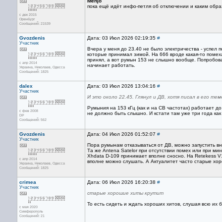
Menjo
пока ещё идёт инфо-петля об отключении и каким обр
с дек 2015
Оренбург
Сообщений: 21539
Gvozdenis
Дата: 03 Июл 2026 02:19:35
#
Участник
Вчера у меня до 23.40 не было электричества - успел 
которые принимал зимой. На 666 вроде какая-то помеха 
принял, а вот румын 153 не слышно вообще. Попробовал
с апр 2014
начинает работать.
Украина, Николаев, Одесса
Сообщений: 1825
dalex
Дата: 03 Июл 2026 13:04:16
#
Участник
И это около 22.45. Глянул и ДВ, хотя писал в его те
Румыния на 153 кГц (как и на СВ частотах) работает д
с фев 2008
не должно быть слышно. И кстати там уже три года как
DP
Сообщений: 562
Gvozdenis
Дата: 04 Июл 2026 01:52:07
#
Участник
Пора румынам отказываться от ДВ, можно запустить вн
Та же Antena Satelor при отсутствии помех или при ми
Xhdata D-109 принимает вполне сносно. На Retekess V1
с апр 2014
вполне можно слушать. А Актуалитет часто старые хор
Украина, Николаев, Одесса
Сообщений: 1825
crimea
Дата: 06 Июл 2026 16:20:38
#
Участник
старые хорошие хиты крутит
То есть сидеть и ждать хороших хитов, слушая всю их 
с мая 2020
Симферополь
Сообщений: 21