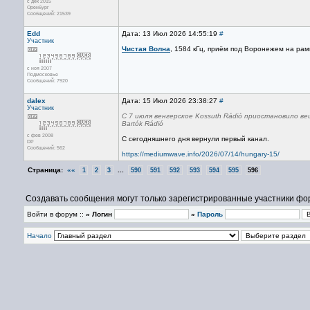
с дек 2015
Оренбург
Сообщений: 21539
Edd
Дата: 13 Июл 2026 14:55:19
#
Участник
Чистая Волна
, 1584 кГц, приём под Воронежем на рам
с ноя 2007
Подмосковье
Сообщений: 7920
dalex
Дата: 15 Июл 2026 23:38:27
#
Участник
С 7 июля венгерское Kossuth Rádió приостановило в
Bartók Rádió
с фев 2008
С сегодняшнего дня вернули первый канал.
DP
Сообщений: 562
https://mediumwave.info/2026/07/14/hungary-15/
Страница:
««
...
1
2
3
590
591
592
593
594
595
596
Создавать сообщения могут только зарегистрированные участники фо
Войти в форум ::
» Логин
»
Пароль
Начало