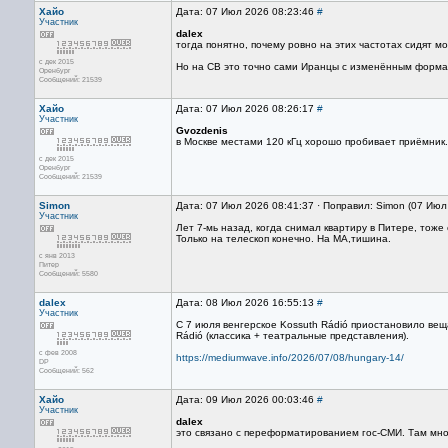
Хайо
Дата: 07 Июл 2026 08:23:46
#
Участник
dalex
тогда понятно, почему ровно на этих частотах сидят м
с дек 2015
Но на СВ это точно сами Иранцы с изменённым формат
Оренбург
Сообщений: 21539
Хайо
Дата: 07 Июл 2026 08:26:17
#
Участник
Gvozdenis
в Москве местами 120 кГц хорошо пробивает приёмник.
с дек 2015
Оренбург
Сообщений: 21539
Simon
Дата: 07 Июл 2026 08:41:37 · Поправил: Simon (07 Июл
Участник
Лет 7-мь назад, когда снимал квартиру в Питере, тоже
Только на телескоп конечно. На МА,тишина.
с янв 2013
Питер
Сообщений: 5580
dalex
Дата: 08 Июл 2026 16:55:13
#
Участник
С 7 июля венгерское Kossuth Rádió приостановило вещ
Rádió (классика + театральные представления).
с фев 2008
https://mediumwave.info/2026/07/08/hungary-14/
DP
Сообщений: 562
Хайо
Дата: 09 Июл 2026 00:03:46
#
Участник
dalex
это связано с переформатированием гос-СМИ. Там мног