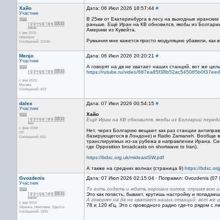
Хайо
Дата: 06 Июл 2026 18:57:44
#
Участник
В 25км от Екатеринбурга в лесу на выходные ирански
раньше. Ещё Иран на КВ обновился, якобы из Болгарии
Америки из Кувейта.
с дек 2015
Оренбург
Румыния мне кажется просто модуляцию убавили, как в
Сообщений: 21539
Menjo
Дата: 06 Июл 2026 20:20:21
#
Участник
А говорят на дв не хватает наших станций, вот же цел
https://rutube.ru/video/687ea85f38b52ac545065b0f37eed
с янв 2025
Москва
Сообщений: 453
dalex
Дата: 07 Июл 2026 00:54:15
#
Участник
Хайо
Ещё Иран на КВ обновился, якобы из Болгарии пере
с фев 2008
Нет, через Болгарию вещают как раз станции антиправи
DP
базирующегося в Лондоне) и Radio Zamaneh. Вообще в
Сообщений: 562
транслируемых из-за рубежа в направлении Ирана. Ситуа
где Opposition broadcasts on shortwave to Iran).
https://bdxc.org.uk/mideastSW.pdf
А также на средних волнах (страница 9)
https://bdxc.o
Gvozdenis
Дата: 07 Июл 2026 02:15:04 · Поправил: Gvozdenis (07
Участник
То есть сидеть и ждать хороших хитов, слушая всю 
Это как попасть, бывает, крутишь настройку и попадаеш
А говорят на дв не хватает наших станций, вот же ц
с апр 2014
78 и 120 кГц. Это с проводного радио где-то рядом с 
Украина, Николаев, Одесса
Сообщений: 1825