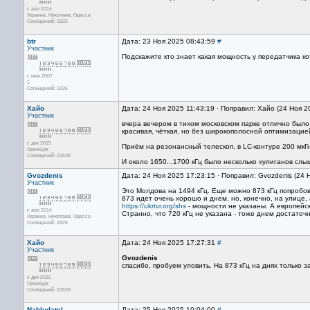
с апр 2014
Украина, Николаев, Одесса
Сообщений: 1825
btr
Дата: 23 Ноя 2025 08:43:59
#
Участник
Подскажите кто знает какая мощность у передатчика к
с июн 2007
1
Сообщений: 1926
Хайо
Дата: 24 Ноя 2025 11:43:19 · Поправил: Хайо (24 Ноя 2
Участник
вчера вечером в тихом московском парке отлично было
красивая, чёткая, но без широкополосной оптимизацией
с дек 2015
Приём на резонансный телескоп, в LC-контуре 200 мкГн
Оренбург
Сообщений: 21539
И около 1650...1700 кГц было несколько хулиганов слыш
Gvozdenis
Дата: 24 Ноя 2025 17:23:15 · Поправил: Gvozdenis (24 
Участник
Это Молдова на 1494 кГц. Еще можно 873 кГц попробов
873 идет очень хорошо и днем, но, конечно, на улице,
https://ukrtvr.org/shs
- мощности не указаны. А европейск
с апр 2014
Странно, что 720 кГц не указана - тоже днем достаточно 
Украина, Николаев, Одесса
Сообщений: 1825
Хайо
Дата: 24 Ноя 2025 17:27:31
#
Участник
Gvozdenis
спасибо, пробуем уловить. На 873 кГц на днях только
с дек 2015
Оренбург
Сообщений: 21539
Nabludatel
Дата: 25 Ноя 2025 10:04:00
#