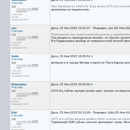
Участник
Это Молдова на 1494 кГц. Еще можно 873 кГц попро
приемника на подоконнике.
с мая 2009
Москва
Сообщений: 6837
van
Дата: 25 Ноя 2025 19:20:37 · Поправил: van (25 Ноя 20
Участник
Подскажите кто знает какая мощность у передатчик
Там мощность периодически меняют, но обычно несколь
Я в Подмосковье вообще их поверхностной волной прин
с ноя 2007
107-109
Сообщений: 721
Хайо
Дата: 25 Ноя 2025 19:26:51
#
Участник
вечером и в городе Москва откроется 75м в Европу для
с дек 2015
Оренбург
Сообщений: 21539
Nabludatel
Дата: 25 Ноя 2025 20:00:50
#
Участник
1575 кГц сейчас музыка громко идет, похоже на пиратс
с мая 2009
Москва
Сообщений: 6837
Edd
Дата: 25 Ноя 2025 20:13:29 · Поправил: Edd (25 Ноя 20
Участник
1575 кГц сейчас музыка громко идет, похоже на пира
Тамбовский SDR сейчас еле-еле принимает грека. Иног
с ноя 2007
Подмосковье