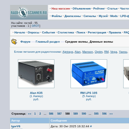
·
Наш магазин
·
Объявления
·
Рейтинг
·
Статьи
·
Част
·
Файлы
·
Диапазоны
·
Сигналы
·
Музей
·
Mods
·
LPD-
На сайте: гостей - 55,
участников - 1 [
GROT
]
·
Начало
·
Опросы
·
События
·
Статистика
·
Поиск
·
Регистрация
·
Правила
·
FA
Форум
—›
Главный раздел
—›
Средние волны, Длинные волны
Блоки питания для радиотехники
:
Ajetrays
,
Alan
,
Manson
,
Optim
,
RM
,
Vega
,
Yaesu
,
Alan K35
RM LPS 105
(1 Ампер)
(5 Ампер)
руб.
руб.
Страница:
««
...
...
»»
1
2
586
587
588
589
590
595
596
Автор
Сообщение
IgorV6
Дата: 30 Окт 2025 16:32:44
#