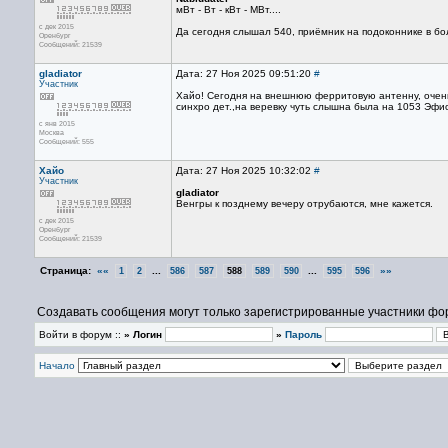
мВт - Вт - кВт - МВт....
с дек 2015
Да сегодня слышал 540, приёмник на подоконнике в боль
Оренбург
Сообщений: 21539
gladiator
Дата: 27 Ноя 2025 09:51:20
#
Участник
Хайо! Сегодня на внешнюю ферритовую антенну, очень
синхро дет.,на веревку чуть слышна была на 1053 Эфи
с янв 2015
Москва
Сообщений: 555
Хайо
Дата: 27 Ноя 2025 10:32:02
#
Участник
gladiator
Венгры к позднему вечеру отрубаются, мне кажется.
с дек 2015
Оренбург
Сообщений: 21539
Страница:
««
...
...
»»
1
2
586
587
588
589
590
595
596
Создавать сообщения могут только зарегистрированные участники фо
Войти в форум ::
» Логин
»
Пароль
Начало