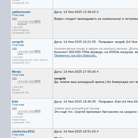
Москва
Сообщений: 453
spbtvmaster
Дата: 14 Ноя 2025 13:39:42
#
Участник
Видео следует выкладывать на нормальные и читаемые
с дек 2006
Санкт-Петербург
Сообщений: 2732
sergsib
Дата: 14 Ноя 2025 16:21:55 · Поправил: sergsib (14 Ноя
Участник
Чистая волна снова в эфире на средних волнах. Дост
Конечно! 300-500-700м провода, на 450Ом нагрузки, во
Примерно так обл Новосиб..
с сен 2015
Новосибирская обл. QTH- -NO15UL
Сообщений: 4057
Menjo
Дата: 14 Ноя 2025 17:55:40
#
Участник
sergsib
Да, помню ваш рекордный прием.) Но бевереджа нет в
с янв 2025
Москва
Сообщений: 453
Edd
Дата: 14 Ноя 2025 18:40:35 · Поправил: Edd (14 Ноя 20
Участник
помню ваш рекордный прием.
Это ещё что. Сергей принимал Австралию на средних н
с ноя 2007
Подмосковье
Сообщений: 7920
vladisslav2011
Дата: 14 Ноя 2025 18:51:04
#
Участник