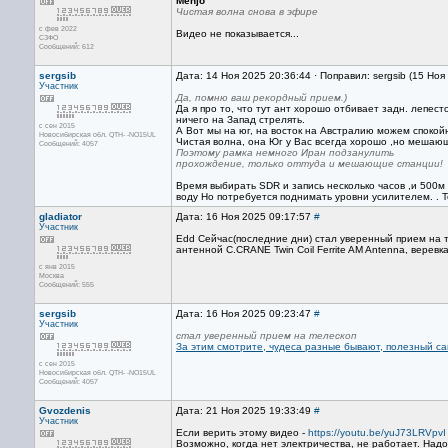
Menjo
Чистая волна снова в эфире
с фев 2022
Видео не показывается...
СЗФО
Сообщений: 612
sergsib
Дата: 14 Ноя 2025 20:36:44 · Поправил: sergsib (15 Ноя
Участник
Да, помню ваш рекордный прием.)
Да я про то, что тут ант хорошо отбивает задн. лепест
ничего на Запад стрелять.
с сен 2015
А Вот мы на юг, на восток на Австралию можем спокой
Новосибирская обл. QTH- -NO15UL
Чистая волна, она Юг у Вас всегда хорошо ,но мешающ
Сообщений: 4057
Поэтому рамка немного Иран подзанулить
прохождение, только оттуда и мешающие станции!
Время выбирать SDR и запись несколько часов ,и 500м
воду Но потребуется поднимать уровни усилителем. . Т
gladiator
Дата: 16 Ноя 2025 09:17:57
#
Участник
Edd Сейчас(последние дни) стал уверенный прием на т
антенной C.CRANE Twin Coil Ferrite AM Antenna, вере
с янв 2015
Москва
Сообщений: 555
sergsib
Дата: 16 Ноя 2025 09:23:47
#
Участник
стал уверенный прием на телескоп
За этим смотрите, чудеса разные бывают, полезный са
с сен 2015
Новосибирская обл. QTH- -NO15UL
Сообщений: 4057
Gvozdenis
Дата: 21 Ноя 2025 19:33:49
#
Участник
Если верить этому видео -
https://youtu.be/yuJ73LRVpvI
Возможно, когда нет электричества, не работает. Над