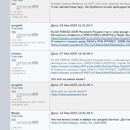
Участник
Shinjan Qazaq Radiosu на 1107 кГц ещё хорошо должн
У нас как местные прут. На Кузбассе ночью проездом б
с сен 2016
Красноярск
Сообщений: 400
sergsib
Дата: 03 Ноя 2025 11:21:03
#
Участник
ELAD FDM-S2 (SDR Receiver) Решим стал с ним проще 
Интересно появился и DRM KOREA (NORTH) и Radio Ro
https://rutube.ru/video/997e14c1fdf124a33ad76ae7ba02
с сен 2015
И немного слышно дома 594кГц PHILIPPINES. DZBB-AM.
Новосибирская обл. QTH- -NO15UL
https://rutube.ru/video/576071d74db3cfdb958a5ad2ec74
Сообщений: 4057
crimea
Дата: 07 Ноя 2025 14:16:48
#
Участник
ELAD FDM-S2 (SDR Receiver) Решим стал с ним проще
Интересно появился и DRM KOREA (NORTH) и Radio R
https://rutube.ru/video/997e14c1fdf124a33ad76ae7ba02
с мая 2020
И немного слышно дома 594кГц PHILIPPINES. DZBB-AM
Симферополь
https://rutube.ru/video/576071d74db3cfdb958a5ad2ec74
Сообщений: 21
Это всё на каком языке?
sergsib
Дата: 07 Ноя 2025 14:31:06
#
Участник
Это всё на каком языке?
https://www.asiawaves.net/
с сен 2015
Новосибирская обл. QTH- -NO15UL
Сообщений: 4057
Menjo
Дата: 14 Ноя 2025 13:01:48
#
Участник
Чистая волна снова в эфире на средних волнах. Доста
https://t.me/chistaya_volna_fm_radio/489
с янв 2025