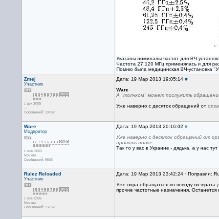
Указаны номиналы частот для ВЧ установо
Частота 27,120 МГц применялась и для ра
Помню была медицинская ВЧ-установка "УВЧ
Zmej
Дата: 19 Мар 2013 19:05:14
#
Участник
Ware
А "толчком" может послужить обращени
с дек 2005
Уже наверно с десяток обращений от
орг
...
Сообщений: 10762
Ware
Дата: 19 Мар 2013 20:16:02
#
Модератор
Уже наверно с десяток обращений от орг
просить новое.
Так то у вас в Украине - дядька, а у нас т
с июн 2003
Москва
Сообщений: 9866
Rulez Reloaded
Дата: 19 Мар 2013 23:42:24 · Поправил: R
Участник
Уже пора обращаться по поводу возврата д
прочие частотные назначения. Останется к
с янв 2005
Москва
Сообщений: 13752