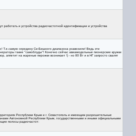
ут работать и устройства радиочастотной идентификации и устройства
ас! Т.е.самую середину Си-Бишного диапазона унавозили! Ведь эти
генераторы такие "самоблуды"! Конечно сейчас авиамодельные пионерские кружки
, аппетит на жареные пирожки возникает !) - но 80 Вт и в НГ запросто свалят
территориях Республики Крым и г. Севастополь и имеющим разрешительные
анами Автономной Республики Крым, государственными и иными официальными
ующие полосы радиочастот: