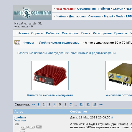
·
Наш магазин
·
Объявления
·
Рейтинг
·
Статьи
·
Час
·
Файлы
·
Диапазоны
·
Сигналы
·
Музей
·
Mods
·
LPD
На сайте: гостей - 52,
участников - 0
·
Начало
·
Опросы
·
События
·
Статистика
·
Поиск
·
Регистрация
·
Правила
·
F
Форум
—›
Любительская радиосвязь
—›
А что с диапазоном 50 и 70 МГ
Различные приборы, оборудование, спутниковые и радиотелефоны!
Усилители сигнала и мощности
Усилители сотово
Страница:
««
...
»»
1
2
3
4
5
6
7
11
12
13
Автор
Сообщение
грибник
Дата: 18 Мар 2013 20:09:56
#
Участник
А что можно будет слушать (принимать) н
назначили УВЧ-прогревание носа... пока