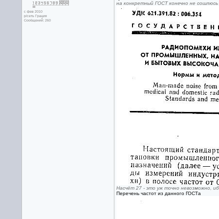
на конкретный ГОСТ конечно не сошлюсь
с фев 2010
р/сеть Грация
Сообщений: 260
Насчёт 27 - это уж точно невозможно, и
Перечень частот из данного ГОСТа