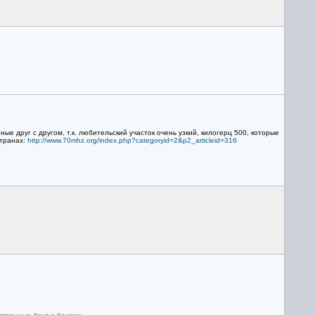
е друг с другом, т.к. любительский участок очень узкий, килогерц 500, которые
странах:
http://www.70mhz.org/index.php?categoryid=2&p2_articleid=316