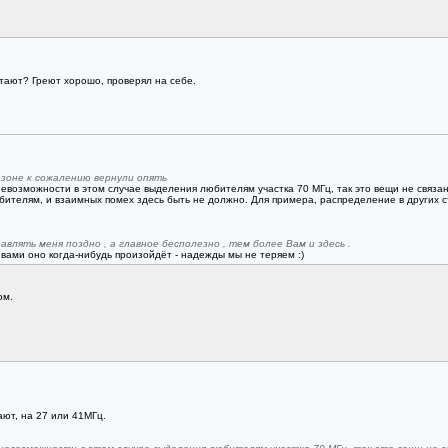
отают? Греют хорошо, проверял на себе.
азоне к сожалению вернули опять
евозможности в этом случае выделения любителям участка 70 МГц, так это вещи не связанны
ителям, и взаимных помех здесь быть не должно. Для примера, распределение в других 
авлять меня поздно , а главное бесполезно , тем более Вам и здесь .
с вами оно когда-нибудь произойдёт - надежды мы не теряем :)
ом.
ют, на 27 или 41МГц.