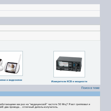
няни и видеоняни
Измерители КСВ и мощности
Поиск в теме
аботающими как раз на "медицинской" частоте 50 Мгц? Я вот грипповал и
 два провода... отличный диполь-излучатель.