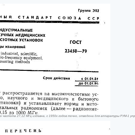
бо частота 27,12 МГц издавна, с 1950х годов точно, отведена для аппаратуры РУМ-1 у