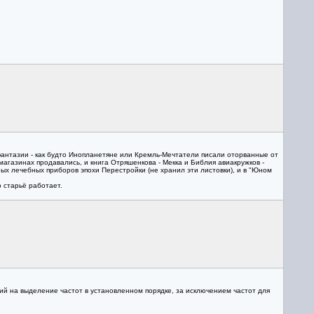
фантазии - как будто Инопланетяне или Кремль-Мечтатели писали оторванные от
 магазинах продавались, и книга Отряшенкова - Мекка и Библия авиакружков -
ых лечебных приборов эпохи Перестройки (не хранил эти листовки), и в "Юном
 старьё работает.
ий на выделение частот в установленном порядке, за исключением частот для