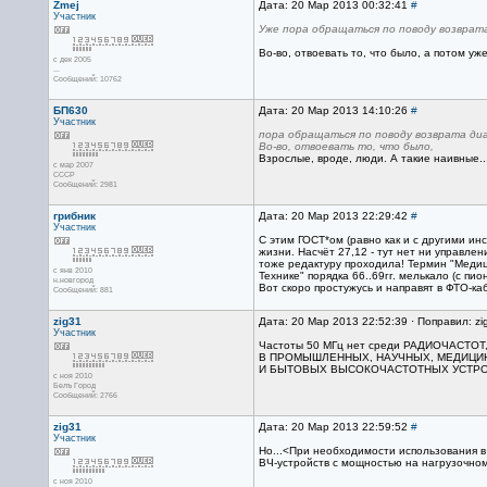
Zmej
Дата: 20 Мар 2013 00:32:41
#
Участник
Уже пора обращаться по поводу возврата
Во-во, отвоевать то, что было, а потом уже
с дек 2005
...
Сообщений: 10762
БП630
Дата: 20 Мар 2013 14:10:26
#
Участник
пора обращаться по поводу возврата ди
Во-во, отвоевать то, что было,
Взрослые, вроде, люди. А такие наивные..
с мар 2007
CCCP
Сообщений: 2981
грибник
Дата: 20 Мар 2013 22:29:42
#
Участник
С этим ГОСТ*ом (равно как и с другими и
жизни. Насчёт 27,12 - тут нет ни управле
тоже редактуру проходила! Термин "Медици
с янв 2010
Технике" порядка 66..69гг. мелькало (с пи
н.новгород
Вот скоро простужусь и направят в ФТО-ка
Сообщений: 881
zig31
Дата: 20 Мар 2013 22:52:39 · Поправил: zi
Участник
Частоты 50 МГц нет среди РАДИОЧАСТ
В ПРОМЫШЛЕННЫХ, НАУЧНЫХ, МЕДИЦИ
И БЫТОВЫХ ВЫСОКОЧАСТОТНЫХ УСТР
с ноя 2010
Белъ Город
Сообщений: 2766
zig31
Дата: 20 Мар 2013 22:59:52
#
Участник
Но...<При необходимости использования в
ВЧ-устройств с мощностью на нагрузочном 
с ноя 2010