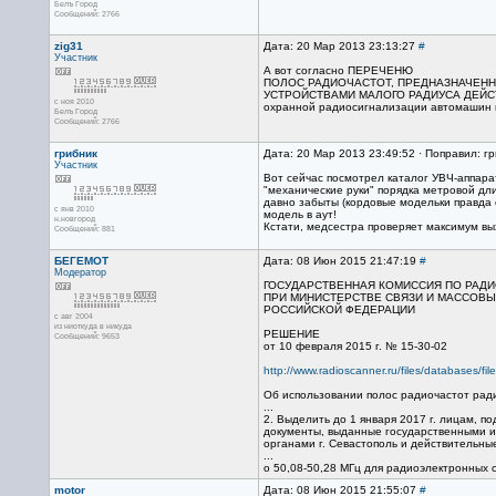
Белъ Город
Сообщений: 2766
zig31
Дата: 20 Мар 2013 23:13:27
#
Участник
А вот согласно ПЕРЕЧЕНЮ
ПОЛОС РАДИОЧАСТОТ, ПРЕДНАЗНАЧЕН
УСТРОЙСТВАМИ МАЛОГО РАДИУСА ДЕЙ
с ноя 2010
охранной радиосигнализации автомашин и
Белъ Город
Сообщений: 2766
грибник
Дата: 20 Мар 2013 23:49:52 · Поправил: г
Участник
Вот сейчас посмотрел каталог УВЧ-аппарат
"механические руки" порядка метровой дл
давно забыты (кордовые модельки правда о
с янв 2010
модель в аут!
н.новгород
Кстати, медсестра проверяет максимум выхо
Сообщений: 881
БЕГЕМОТ
Дата: 08 Июн 2015 21:47:19
#
Модератор
ГОСУДАРСТВЕННАЯ КОМИССИЯ ПО РАД
ПРИ МИНИСТЕРСТВЕ СВЯЗИ И МАССОВ
РОССИЙСКОЙ ФЕДЕРАЦИИ
с авг 2004
из ниоткуда в никуда
РЕШЕНИЕ
Сообщений: 9653
от 10 февраля 2015 г. № 15-30-02
http://www.radioscanner.ru/files/databases/fi
Об использовании полос радиочастот рад
...
2. Выделить до 1 января 2017 г. лицам, 
документы, выданные государственными 
органами г. Севастополь и действительны
...
o 50,08-50,28 МГц для радиоэлектронных 
motor
Дата: 08 Июн 2015 21:55:07
#