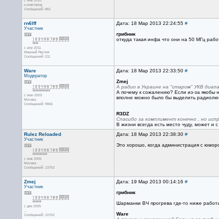
с янв 2010
н.новгород
Сообщений: 881
rn6lff
Дата: 18 Мар 2013 22:24:55
#
Участник
грибник
откуда такая инфа что они на 50 МГц раб
с апр 2011
Мирный Якутия
Сообщений: 211
Ware
Дата: 18 Мар 2013 22:33:50
#
Модератор
Zmej
А радио в Украине на "старом" УКВ диап
А почему к сожалению? Если из-за якобы н
с июн 2003
вполне можно было бы выделить радиолюб
Москва
Сообщений: 9866
R3DZ
Спасибо за комплимент конечно , но испр
В жизни всегда есть место чуду, может и 
Rulez Reloaded
Дата: 18 Мар 2013 22:38:30
#
Участник
Это хорошо, когда администрация с юмор
с янв 2005
Москва
Сообщений: 13752
Zmej
Дата: 19 Мар 2013 00:14:16
#
Участник
грибник
Шарманки ВЧ прогрева где-то ниже работа
с дек 2005
...
Ware
Сообщений: 10762