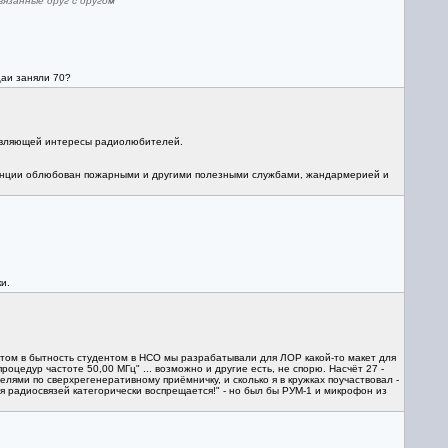
вязанные друг с другом
цаи заняли 70?
ставляющей интересы радиолюбителей.
 Франции облюбован пожарными и другими полезными службами, жандармерией и
и.
 потом в бытность студентом в НСО мы разрабатывали для ЛОР какой-то макет для
оцедур частоте 50,00 МГц" ... возможно и другие есть, не спорю. Насчёт 27 -
лями по сверхрегенеративному приёмничку, и сколько я в кружках поучаствовал -
 радиосвязей категорически воспрещается!" - но был бы РУМ-1 и микрофон из