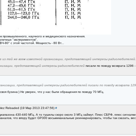
к промышленного, научного и медицинского назначения.
зличных "экспериментов".
-80" с этой частотой. Мощность - 80 Вт...
е из той же всем известной организации, представляющей интересы радиолюбителей.
анизации, представляющей интересы радиолюбителей
писали по поводу возврата 1296 - 
анизации, представляющей интересы радиолюбителей писали по поводу возврата 1296 -
ут своя бузина:) Не уверен, что у нас были обращения по поводу 70 МГц.
ulez Reloaded (19 Мар 2013 23:47:56)
#
иапазона 430-440 МГц. А то тушилы скоро около 3 МГц займут. Плюс СБРФ, плюс сигналки 
аналов, что впору будет GP300 восьмиканальные реинкарнировать, чтобы так сказать, вес