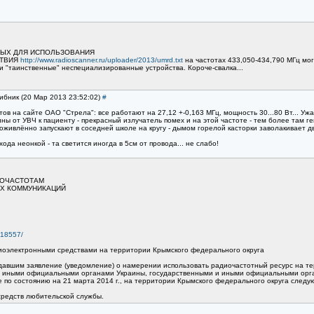
НЫХ ДЛЯ ИСПОЛЬЗОВАНИЯ
СТВИЯ
http://www.radioscanner.ru/uploader/2013/umrd.txt
на частотах 433,050-434,790 МГц мог
 "таинственные" неспециализированные устройства. Короче-свалка...
рибник (20 Мар 2013 23:52:02)
#
ов на сайте ОАО "Стрела": все работают на 27,12 +-0,163 МГц, мощность 30...80 Вт... Уж
ины от УВЧ к пациенту - прекрасный излучатель помех и на этой частоте - тем более там 
живлённо запускают в соседней школе на кругу - дымом горелой касторки заволакивает двор
да неонкой - та светится иногда в 5см от провода... не слабо!
ИОЧАСТОТАМ
ЫХ КОММУНИКАЦИЙ
le18557/
иоэлектронными средствами на территории Крымского федерального округа
подавшим заявление (уведомление) о намерении использовать радиочастотный ресурс на 
и иными официальными органами Украины, государственными и иными официальными орг
е по состоянию на 21 марта 2014 г., на территории Крымского федерального округа след
средств любительской службы.