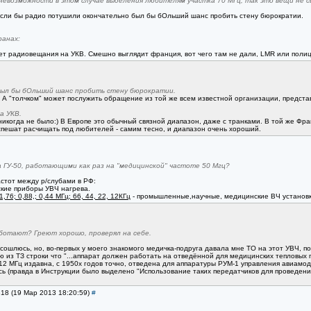
 невозможности в этом случае выделения любителям участка 70 МГц, так это вещи не с
Если бы радио потушили окончательно был бы бОльший шанс пробить стену бюрократии.
ранах:
нет радиовещания на УКВ. Смешно выглядит франция, вот чего там не дали, LMR или поли
был бы бОльший шанс пробить стену бюрократии.
к. А "толчком" может послужить обращение из той же всем известной организации, пред
а УКВ.
о никогда не было:) В Европе это обычный связной диапазон, даже с транками. В той же
спешат расчищать под любителей - самим тесно, и диапазон очень хороший.
 ГУ-50, работающими как раз на "медицинской" частоте 50 Мгц?
стот между р/слубами в РФ:
кие приборы УВЧ нагрева.
1,76; 0,88,; 0,44 МГц; 66, 44, 22, 12КГц
- промышленные,научные, медицинские ВЧ установк
аботают? Греют хорошо, проверял на себе.
не сошлюсь, но, во-первых у моего знакомого медичка-подруга давала мне ТО на этот УВЧ,
 из ТЗ строки что "...аппарат должен работать на отведённой для медицинских тепловых пр
12 МГц издавна, с 1950х годов точно, отведена для аппаратуры РУМ-1 управления авиамоде
ь (правда в Инструкции было выделено "Использование таких передатчиков для проведения
318 (19 Мар 2013 18:20:59)
#