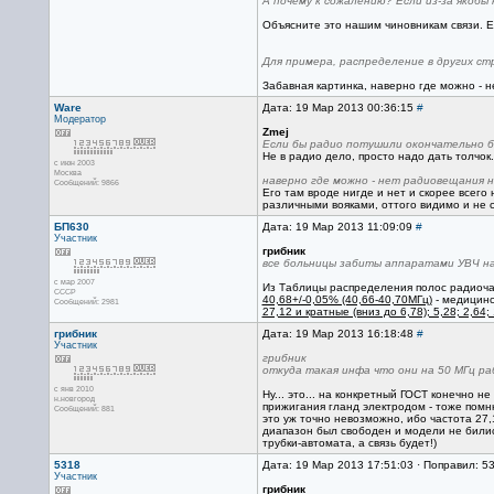
А почему к сожалению? Если из-за якобы
Объясните это нашим чиновникам связи. 
Для примера, распределение в других ст
Забавная картинка, наверно где можно - 
Ware
Дата: 19 Мар 2013 00:36:15
#
Модератор
Zmej
Если бы радио потушили окончательно 
Не в радио дело, просто надо дать толчо
с июн 2003
Москва
наверно где можно - нет радиовещания н
Сообщений: 9866
Его там вроде нигде и нет и скорее всег
различными вояками, оттого видимо и не 
БП630
Дата: 19 Мар 2013 11:09:09
#
Участник
грибник
все больницы забиты аппаратами УВЧ на
с мар 2007
Из Таблицы распределения полос радиоча
CCCP
40,68+/-0,05% (40,66-40,70МГц)
- медицинс
Сообщений: 2981
27,12 и кратные (вниз до 6,78); 5,28; 2,64; 
грибник
Дата: 19 Мар 2013 16:18:48
#
Участник
грибник
откуда такая инфа что они на 50 МГц р
с янв 2010
Ну... это... на конкретный ГОСТ конечно 
н.новгород
прижигания гланд электродом - тоже помню
Сообщений: 881
это уж точно невозможно, ибо частота 27,
диапазон был свободен и модели не билис
трубки-автомата, а связь будет!)
5318
Дата: 19 Мар 2013 17:51:03 · Поправил: 5
Участник
грибник