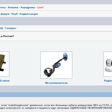
тоты
·
Копилка
·
Аэродромы
·
Live!
-форум
·
Клуб
·
Радиостанции
AQ
·
Галерея
·
ц в России?
й связи
Радио
Металлоискатели
а этом "освобождённом" диапазоне, если все больницы забиты аппаратами УВЧ на ГУ-50, р
 сидел осмотрелся: от аппарата к пациенту идут метровые ОДИНОЧНЫЕ НЕЭКРАНИРОВАННЫЕ