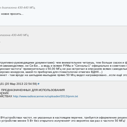
 диапазона 430-440 МГц.
 новое просить...
апазона 430-440 МГц
.
нструктивно-руководящими документами): чем внимательнее читаешь, тем больше сказок и 
ния авиамоделями, ни Си-Би... а ведь и всякие РУМы и "Сигналы-1" официально в советских
нская частота" применительно к 50,00 МГц не раз встречал в описаниях всяких самодельн
онерских конкурсов, какой-то приборчик для стоматологии отмечен ВДНХ...)
бинет - там вроде на шильдике-мыльдике прямо 50 Мгц видел награвировано...если ещё это
g31 (20 Мар 2013 22:54:59)
#
ОТ, ПРЕДНАЗНАЧЕННЫХ ДЛЯ ИСПОЛЬЗОВАНИЯ
НСКИХ
ОЙСТВАХ
http://www.radioscanner.ru/uploader/2013/pnm.txt
 ВЧ-устройствах частот, не указанных в настоящем перечне, требуется оформление решен
устройстве менее 5 Вт без открытого излучения> это вероятно как раз о частоте 50 МГц!