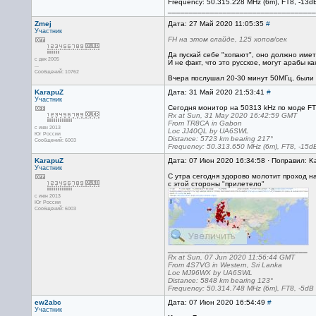
Frequency: 50.315.228 MHz (6m), FT8, -13d
___________________________________
Zmej
Дата: 27 Май 2020 11:05:35
#
Участник
FH на этом слайде, 125 хопов/сек
Да пускай себе "хопают", оно должно име
с дек 2005
И не факт, что это русское, могут арабы ка
...
Сообщений: 10762
Вчера послушал 20-30 минут 50МГц, были и
KarapuZ
Дата: 31 Май 2020 21:53:41
#
Участник
Сегодня монитор на 50313 kHz по моде FT
Rx at Sun, 31 May 2020 16:42:59 GMT
From TR8CA in Gabon
с июн 2013
Loc JJ40QL by UA6SWL
Юг России
Distance: 5723 km bearing 217°
Сообщений: 6003
Frequency: 50.313.650 MHz (6m), FT8, -15d
KarapuZ
Дата: 07 Июн 2020 16:34:58 · Поправил: K
Участник
С утра сегодня здорово молотит проход н
с этой стороны "прилетело"
с июн 2013
Юг России
Сообщений: 6003
_________________________________
Rx at Sun, 07 Jun 2020 11:56:44 GMT
From 4S7VG in Western, Sri Lanka
Loc MJ96WX by UA6SWL
Distance: 5848 km bearing 123°
Frequency: 50.314.748 MHz (6m), FT8, -5dB
ew2abc
Дата: 07 Июн 2020 16:54:49
#
Участник