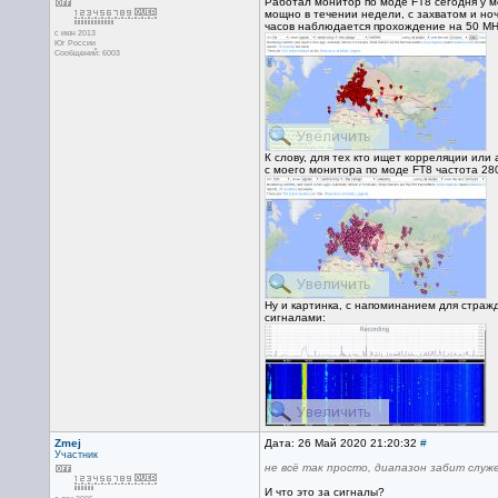
Работал монитор по моде FT8 сегодня у м
мощно в течении недели, с захватом и но
часов наблюдается прохождение на 50 MHz,
с июн 2013
Юг России
Сообщений: 6003
К слову, для тех кто ищет корреляции или
с моего монитора по моде FT8 частота 28
Ну и картинка, с напоминанием для страж
сигналами:
Zmej
Дата: 26 Май 2020 21:20:32
#
Участник
не всё так просто, диапазон забит служ
И что это за сигналы?