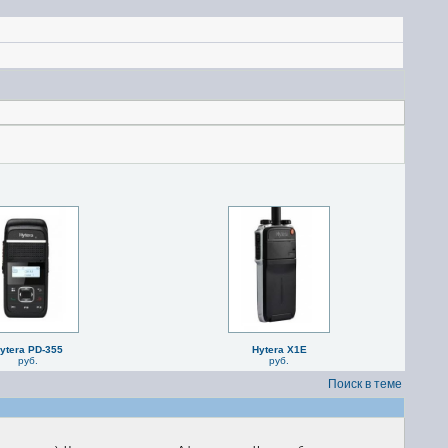
ytera PD-355
Hytera X1E
руб.
руб.
Поиск в теме