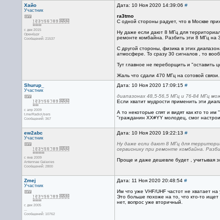
Хайо
Дата: 10 Ноя 2020 14:39:06
#
Участник
ra3tmo
С одной стороны радует, что в Москве при
с дек 2015
Ну даже если дают 8 МГц для территориаль
Оренбург
ремонте комбайна. Разбить эти 8 МГц на 3
Сообщений: 21537
С другой стороны, физика в этих диапазо
атмосфере. То сразу 30 сигналов , то воо
Тут главное не переборщить и "оставить ц
Жаль что сдали 470 МГц на сотовой связи
Shurup_
Дата: 10 Ноя 2020 17:09:15
#
Участник
диапазонах 48,5-56,5 МГц и 76-84 МГц м
Если хватит мудрости применить эти диап
с апр 2009
А то некоторые спят и видят как кто то и
t.me/RadioUsers
"гражданин XX#YY молодец, смог настроить
Сообщений: 367
ew2abc
Дата: 10 Ноя 2020 19:22:13
#
Участник
Ну даже если дают 8 МГц для территориа
сервиснику при ремонте комбайна. Разби
с янв 2009
Проще и даже дешевле будет , учитывая зо
Antennae Galaxies
Сообщений: 2800
Zmej
Дата: 11 Ноя 2020 20:48:54
#
Участник
Им что уже VHF/UHF частот не хватает на
Это больше похоже на то, что кто-то ищет 
нет, вопрос уже вторичный.
с дек 2005
...
Сообщений: 10762