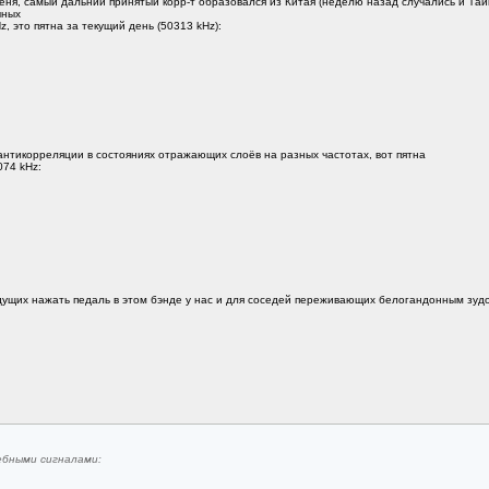
еня, самый дальний принятый корр-т образовался из Китая (неделю назад случались и Та
чных
 это пятна за текущий день (50313 kHz):
 антикорреляции в состояниях отражающих слоёв на разных частотах, вот пятна
074 kHz:
дущих нажать педаль в этом бэнде у нас и для соседей переживающих белогандонным зудо
ебными сигналами: