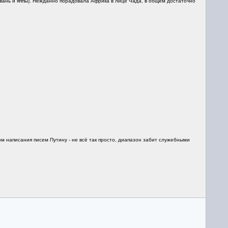
йвань и яппы). Нежданно порадовала Африка в лице Чада, в общем достаточно
м написания писем Путину - не всё так просто, диапазон забит служебными