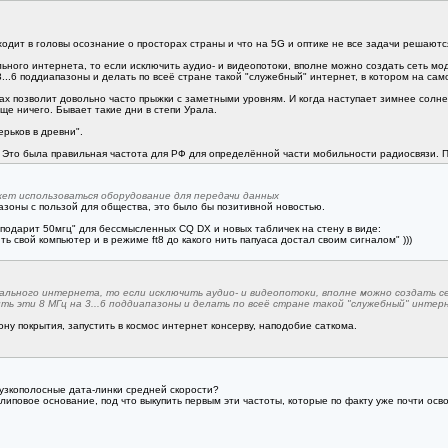
ходит в головы осознание о просторах страны и что на 5G и оптике не все задачи решают
ного интернета, то если исключить аудио- и видеопотоки, вполне можно создать сеть мод
...6 поддиапазоны и делать по всеё стране такой "служебный" интернет, в котором на са
нах позволит довольно часто прыжки с заметными уровням. И когда наступает зимнее солне
бще ничего. Бывает такие дни в степи Урала.
ерьков в древни".
. Это была правильная частота для РФ для определённой части мобильности радиосвязи. 
ожет использоваться оборудование для передачи данных
азоны с пользой для общества, это было бы позитивной новостью.
м "подарит 50мгц" для бессмысленных CQ DX и новых табличек на стену в виде:
 свой компьютер и в режиме ft8 до какого нить папуаса достал своим сигналом" )))
льного интернета, то если исключить аудио- и видеопотоки, вполне можно создать се
ть эти 8 МГц на 3...6 поддиапазоны и делать по всеё стране такой "служебный" интер
ну покрытия, запустить в космос интернет консерву, наподобие саткома.
 узкополосные дата-линки средней скорости?
липовое основание, под что выкупить первым эти частоты, которые по факту уже почти осво