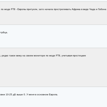
 по моде FT8 - Европы притухли, зато начала простреливать Африка в виде Чада и Габона (
 тр8ца.
 редко такое вижу на своем мониторе по моде FT8, учитывая простецкие
ровни 10-25 дБ выше 0. У меня в основном Европа.