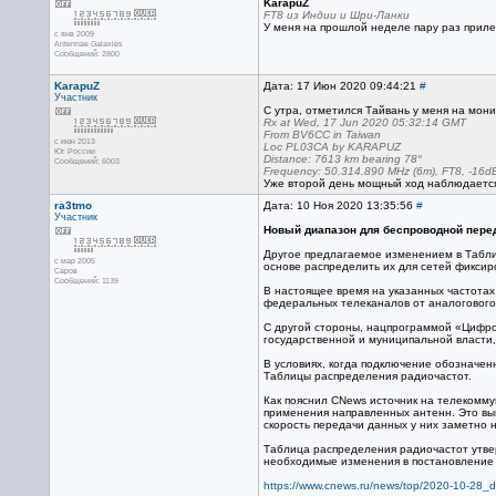
KarapuZ
FT8 из Индии и Шри-Ланки
У меня на прошлой неделе пару раз приле
с янв 2009
Antennae Galaxies
Сообщений: 2800
KarapuZ
Дата: 17 Июн 2020 09:44:21
#
Участник
С утра, отметился Тайвань у меня на мони
Rx at Wed, 17 Jun 2020 05:32:14 GMT
From BV6CC in Taiwan
с июн 2013
Loc PL03CA by KARAPUZ
Юг России
Distance: 7613 km bearing 78°
Сообщений: 6003
Frequency: 50.314.890 MHz (6m), FT8, -16d
Уже второй день мощный ход наблюдается
ra3tmo
Дата: 10 Ноя 2020 13:35:56
#
Участник
Новый диапазон для беспроводной пере
Другое предлагаемое изменением в Таблиц
с мар 2005
основе распределить их для сетей фикси
Саров
Сообщений: 1139
В настоящее время на указанных частотах
федеральных телеканалов от аналогового 
С другой стороны, нацпрограммой «Цифров
государственной и муниципальной власти,
В условиях, когда подключение обозначен
Таблицы распределения радиочастот.
Как пояснил CNews источник на телекомму
применения направленных антенн. Это вы
скорость передачи данных у них заметно 
Таблица распределения радиочастот утве
необходимые изменения в постановление 
https://www.cnews.ru/news/top/2020-10-28_d