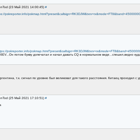
enTod (23 Май 2021 14:00:45)
#
ps://pskreporter.info/pskmap.html?preset&callsign=RK3DJW&txrx=rx&mode=FT8&band=450000
tps://pskreporter.info/pskmap.html?preset&callsign=RK3DJW&txrx=rx&mode=FT8&band=45000
EV...Он потом букву допечатал и начал давать CQ в нормальном виде...спешил,видно куда-
Аргентина, т.к. сигнал по уровню был великоват для такого расстояния. Китаец проходил с 
enTod (25 Май 2021 17:10:51)
#
а