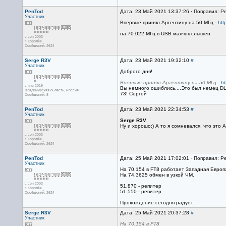
PenTod
Дата: 23 Май 2021 13:37:26 · Поправил: P
Участник
Впервые принял Аргентину на 50 МГц -
htt
на 70.022 МГц в USB маячок слышен.
с сен 2003
г. Королёв
Сообщений: 2624
Serge R3V
Дата: 23 Май 2021 19:32:10
#
Участник
Доброго дня!
Впервые принял Аргентину на 50 МГц -
ht
с янв 2019
Вы немного ошиблись....Это был немец DL6
Владимирская область, Россия
73! Сергей
Сообщений: 8
PenTod
Дата: 23 Май 2021 22:34:53
#
Участник
Serge R3V
Ну и хорошо:) А то я сомневался, что это 
с сен 2003
г. Королёв
Сообщений: 2624
PenTod
Дата: 25 Май 2021 17:02:01 · Поправил: P
Участник
На 70.154 в FT8 работает Западная Европ
На 74.3625 обмен в узкой ЧМ.
с сен 2003
51.870 - репитер
г. Королёв
51.550 - репитер
Сообщений: 2624
Прохождение сегодня радует.
Serge R3V
Дата: 25 Май 2021 20:37:28
#
Участник
На 70.154 в FT8