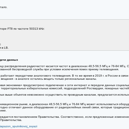
тало.
торе FT8 по частоте 50313 kHz:
B
 в LB.
дачи данных
у распределения радиочастот касается частот в диапазонах 48,5-56,5 МГц и 76-84 МГц. 
рованной беспроводной службы при условии исключения помех приему телевещания.
 работают передатчики аналогового телевидения. В то же время в 2019 г. в России в свя
вещания - в аналоге остались вещать только региональные каналы.
ая экономика» предусмотрено подключение к сети интернет и передачи данных социально
 территориальных избирательных комиссий, подразделений Росгвардии, пожарных частей, 
ных выше объектов невозможно осуществить по проводным каналам, предлагается использ
никационном рынке, в диапазонах 48,5-56,5 МГц и 76-84 МГц может использоваться обору
годно отличает данное оборудование от радиорелейных линий связи, которые традиционн
ниже.
рждается постановлением Правительства. Соответственно, если предложенные изменени
Правительства.
iapazon_sputnikovoj_svyazi