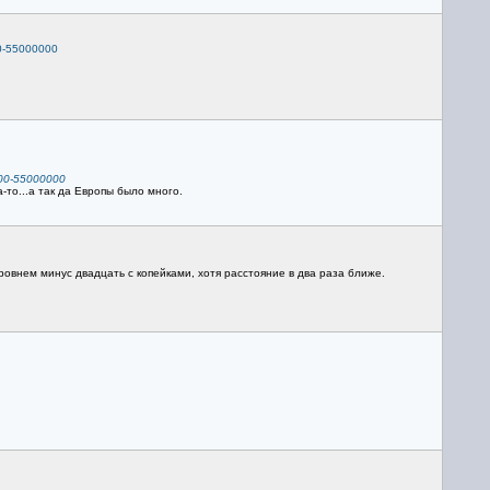
00-55000000
000-55000000
то...а так да Европы было много.
уровнем минус двадцать с копейками, хотя расстояние в два раза ближе.