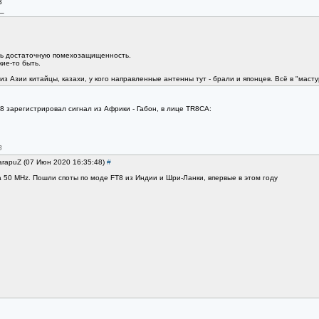
B
_
ть достаточную помехозащищенность.
кие-то быть.
з Азии китайцы, казахи, у кого направленные антенны тут - брали и японцев. Всё в "маст
8 зарегистрировал сигнал из Африки - Габон, в лице TR8CA:
B
arapuZ (07 Июн 2020 16:35:48)
#
а 50 MHz. Пошли споты по моде FT8 из Индии и Шри-Ланки, впервые в этом году