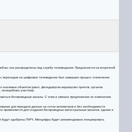
Сейчас они распределены под службу телевещания. Предлагается на вторичной
зи с переходом на цифровое телевидение был завершен процесс отключения
-значимых объектов (школ, фельдшерско-акушерских пунктов, органов
полицейских участков).
оваться беспроводные каналы. С этим и связано предложение по изменению
дование для передачи данных на сотни километров и без необходимости
о применяются для создания беспроводных магистральных каналов, однако и
я будут одобрены ГКРЧ, Минцифры будет рекомендовано инициировать