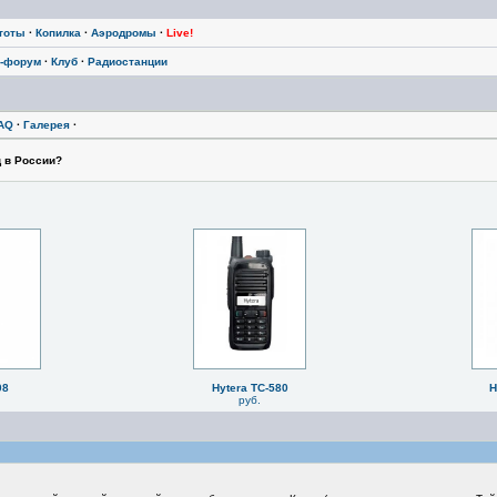
тоты
·
Копилка
·
Аэродромы
·
Live!
-форум
·
Клуб
·
Радиостанции
AQ
·
Галерея
·
ц в России?
08
Hytera TC-580
H
руб.