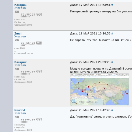
KarapuZ
Дата: 17 Май 2021 19:53:54
#
Участник
Интересный проход к вечеру на 6m участке
с июн 2013
Юг России
Сообщений: 6003
Zmej
Дата: 18 Май 2021 10:36:59
#
Участник
Не пираты, эти тов. бывают на 6м, тт8сн и
с дек 2005
...
Сообщений: 10762
KarapuZ
Дата: 22 Май 2021 23:59:23
#
Участник
Мощно сегодня прошло на Дальний Восток,
антенны типа инвертеда 2x20 m.
с июн 2013
Юг России
Сообщений: 6003
PenTod
Дата: 23 Май 2021 10:42:45
#
Участник
Да, "полтинник" сегодня очень активен. У
с сен 2003
г. Королёв
Сообщений: 2624