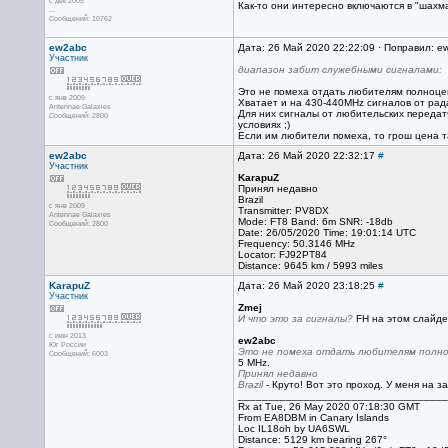
с дек 2005
Как-то они интересно включаются в "шахмат
...
Сообщений: 10762
ew2abc
Дата: 26 Май 2020 22:22:09 · Поправил: e
Участник
диапазон забит служебными сигналами:
Это не помеха отдать любителям полноце
с янв 2009
Хватает и на 430-440MHz сигналов от рада
Antennae Galaxies
Для них сигналы от любительских передатч
Сообщений: 2800
условиях ;)
Если им любители помеха, то грош цена т
ew2abc
Дата: 26 Май 2020 22:32:17
#
Участник
KarapuZ
Принял недавно
Brazil
с янв 2009
Transmitter: PV8DX
Antennae Galaxies
Mode: FT8 Band: 6m SNR: -18db
Сообщений: 2800
Date: 26/05/2020 Time: 19:01:14 UTC
Frequency: 50.3146 MHz
Locator: FJ92PT84
Distance: 9645 km / 5993 miles
KarapuZ
Дата: 26 Май 2020 23:18:25
#
Участник
Zmej
И что это за сигналы?
FH на этом слайде,
с июн 2013
ew2abc
Юг России
Это не помеха отдать любителям полно
Сообщений: 6003
5 MHz.
Принял недавно
Brazil
- Круто! Вот это проход. У меня на 
___________________________________
Rx at Tue, 26 May 2020 07:18:30 GMT
From EA8DBM in Canary Islands
Loc IL18oh by UA6SWL
Distance: 5129 km bearing 267°