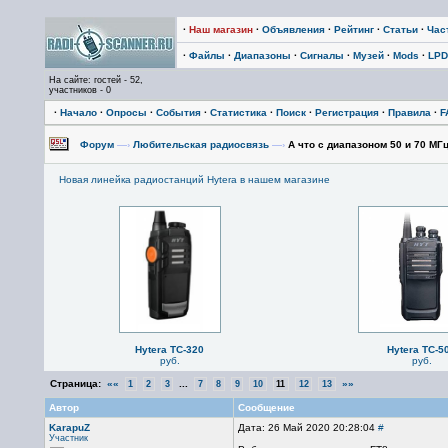
·
Наш магазин
·
Объявления
·
Рейтинг
·
Статьи
·
Час
·
Файлы
·
Диапазоны
·
Сигналы
·
Музей
·
Mods
·
LPD
На сайте: гостей - 52,
участников - 0
·
Начало
·
Опросы
·
События
·
Статистика
·
Поиск
·
Регистрация
·
Правила
·
F
Форум
—›
Любительская радиосвязь
—›
А что с диапазоном 50 и 70 МГ
Новая линейка радиостанций Hytera в нашем магазине
Hytera TC-320
Hytera TC-5
руб.
руб.
Страница:
««
...
»»
1
2
3
7
8
9
10
11
12
13
Автор
Сообщение
KarapuZ
Дата: 26 Май 2020 20:28:04
#
Участник