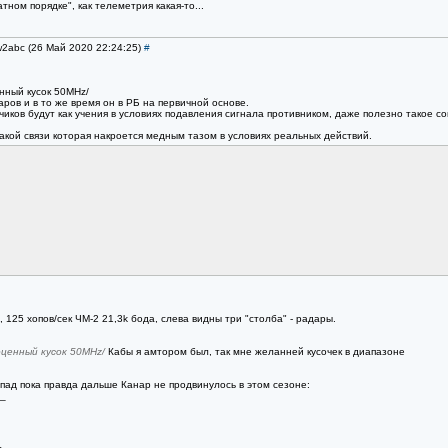
ном порядке", как телеметрия какая-то...
w2abc (26 Май 2020 22:24:25)
#
нный кусок 50MHz/
ров и в то же время он в РБ на первичной основе.
иков будут как учения в условиях подавления сигнала противником, даже полезно такое с
акой связи которая накроется медным тазом в условиях реальных действий.
 125 хопов/сек ЧМ-2 21,3k бода, слева видны три "столба" - радары.
ценный кусок 50MHz/
Кабы я амтором был, так мне желанней кусочек в диапазоне
запад пока правда дальше Канар не продвинулось в этом сезоне:
_