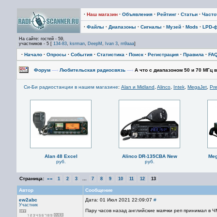
·
Наш магазин
·
Объявления
·
Рейтинг
·
Статьи
·
Част
·
Файлы
·
Диапазоны
·
Сигналы
·
Музей
·
Mods
·
LPD-
На сайте: гостей - 59,
участников - 5 [
134-83
,
ksrman
,
DeepM
,
Ivan 3
,
rn9aaa
]
·
Начало
·
Опросы
·
События
·
Статистика
·
Поиск
·
Регистрация
·
Правила
·
FA
Форум
—›
Любительская радиосвязь
—›
А что с диапазоном 50 и 70 МГц 
Си-Би радиостанции в нашем магазине
:
Alan и Midland
,
Alinco
,
Intek
,
MegaJet
,
Pre
Alan 48 Excel
Alinco DR-135CBA New
Meg
руб.
руб.
Страница:
««
...
1
2
3
7
8
9
10
11
12
13
Автор
Сообщение
ew2abc
Дата: 01 Июл 2021 22:09:07
#
Участник
Пару часов назад английские маячки реп принимал в Ч