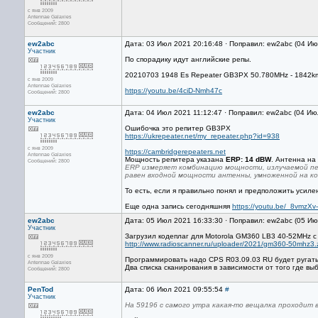
с янв 2009
Antennae Galaxies
Сообщений: 2800
ew2abc
Дата: 03 Июл 2021 20:16:48 · Поправил: ew2abc (04 И
Участник
По спорадику идут английские репы.
20210703 1948 Es Repeater GB3PX 50.780MHz - 1842k
с янв 2009
Antennae Galaxies
https://youtu.be/4ciD-Nmh47c
Сообщений: 2800
ew2abc
Дата: 04 Июл 2021 11:12:47 · Поправил: ew2abc (04 Ию
Участник
Ошибочка это репитер GB3PX
https://ukrepeater.net/my_repeater.php?id=938
с янв 2009
https://cambridgerepeaters.net
Antennae Galaxies
Мощность репитера указана
ERP: 14 dBW
. Антенна на
Сообщений: 2800
ERP измеряет комбинацию мощности, излучаемой пе
равен входной мощности антенны, умноженной на к
То есть, если я правильно понял и предположить усиле
Еще одна запись сегодняшняя
https://youtu.be/_8vmzXv
ew2abc
Дата: 05 Июл 2021 16:33:30 · Поправил: ew2abc (05 И
Участник
Загрузил кодеплаг для Motorola GM360 LB3 40-52MHz 
http://www.radioscanner.ru/uploader/2021/gm360-50mhz3.
с янв 2009
Программировать надо CPS R03.09.03 RU будет ругатьс
Antennae Galaxies
Два списка сканирования в зависимости от того где 
Сообщений: 2800
PenTod
Дата: 06 Июл 2021 09:55:54
#
Участник
На 59196 с самого утра какая-то вещалка проходит 