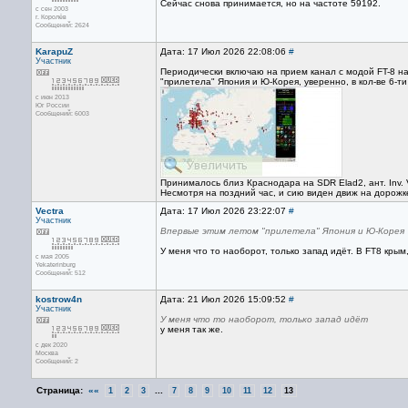
Сейчас снова принимается, но на частоте 59192.
с сен 2003
г. Королёв
Сообщений: 2624
KarapuZ
Дата: 17 Июл 2026 22:08:06
#
Участник
Периодически включаю на прием канал с модой FT-8 на
"прилетела" Япония и Ю-Корея, уверенно, в кол-ве 6-т
с июн 2013
Юг России
Сообщений: 6003
Принималось близ Краснодара на SDR Elad2, ант. Inv. 
Несмотря на поздний час, и сию виден движ на дорожке
Vectra
Дата: 17 Июл 2026 23:22:07
#
Участник
Впервые этим летом "прилетела" Япония и Ю-Корея
У меня что то наоборот, только запад идёт. В FT8 крым
с мая 2005
Yekaterinburg
Сообщений: 512
kostrow4n
Дата: 21 Июл 2026 15:09:52
#
Участник
У меня что то наоборот, только запад идёт
у меня так же.
с дек 2020
Москва
Сообщений: 2
Страница:
««
...
1
2
3
7
8
9
10
11
12
13