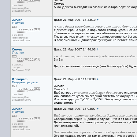
ЗигЗаг
Corvus
с янв 2006
А как у диспа выглядит на экране локатора борт, заход
Чкаловский-Круг
Сообщений: 25077
ЗигЗаг
Дата: 21 Мар 2007 14:33:10
#
Участник
А как у диспа выглядит на экране локатора борт, за
У диспетчера на экране нарисован сектор курса и секто
обычном локаторе) и оставляет обычные отметки захо
с апр 2006
Т.е. диспетчер видит глиссаду одновременно как-бы све
Нижневартовск
В современных индикаторах лучик уже не бегает, там в
Сообщений: 2933
Corvus
Дата: 21 Мар 2007 14:46:03
#
Участник
Т.е. диспетчер видит глиссаду одновременно как-бы 
ЗигЗаг
с мая 2003
Да, и отклонение от глиссады (тем более грубое) буде
Самара
Сообщений: 3258
Фотограф
Дата: 21 Мар 2007 14:50:38
#
Модератор раздела
ЗигЗаг
Спасибо !
Ещё вопрос :
отметки заходящих бортов
это отражен
с янв 2006
Или сигнал от курсо-глиссадной системы заходящего н
Чкаловский-Круг
И по конструкции Ту-134 и Ту-154. Это правда, что при
Сообщений: 25077
видно землю ?
ЗигЗаг
Дата: 21 Мар 2007 15:03:07
#
Участник
Ещё вопрос : отметки заходящих бортов это отраж
Совершенно верно. В данном случае ничем от обычног
Да ты наверняка эти локаторы видел, обычно они у ВП
с апр 2006
горизонтальной.
Нижневартовск
Сообщений: 2933
Это правда, что при заходе на посадку на данных т
Это не правда, отличная там видимость, ничем особо 