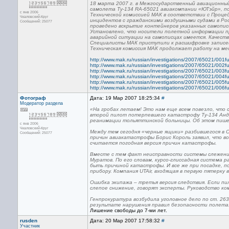
18 марта 2007 г. в Межгосударственный авиационны
самолета Ту-134 RA-65021 авиакомпании «ЮТэйр», по
с янв 2006
Технической комиссией МАК в соответствии с Проц
Чкаловский-Круг
инцидентов с гражданскими воздушными судами в Р
Сообщений: 25077
проведено вскрытие контейнеров указанных самопис
Установлено, что носители полетной информации п
аварийной ситуации на самописцах имеется. Качеств
Специалисты МАК приступили к расшифровке записе
Техническая комиссия МАК продолжает работу на ме
http://www.mak.ru/russian/investigations/2007/65021/001ful
http://www.mak.ru/russian/investigations/2007/65021/002ful
http://www.mak.ru/russian/investigations/2007/65021/003ful
http://www.mak.ru/russian/investigations/2007/65021/004ful
http://www.mak.ru/russian/investigations/2007/65021/005ful
http://www.mak.ru/russian/investigations/2007/65021/006ful
Фотограф
Дата: 19 Мар 2007 18:25:34
#
Модератор раздела
«На гробах летаем! Это нам еще всем повезло, что 
второй пилот потерпевшего катастрофу Ту-134 Андр
реанимации тольяттинской больницы. Об этом пише
с янв 2006
Чкаловский-Круг
Между тем сегодня «черные ящики» разбившегося в 
Сообщений: 25077
причин авиакатастрофы Борис Король заявил, что в
считается погодная версия причин катастрофы.
Вместе с тем факт неисправности системы слежени
Муратов. По его словам, курсо-глиссадная система 
быть причиной катастрофы. И все же при посадке, п
прибору. Компания UTAir, входящая в первую пятерк
Ошибка экипажа – третья версия следствия. Если пи
слепое снижение, говорят эксперты. Руководство ком
Генпрокуратура возбудила уголовное дело по ст. 263
результате нарушения правил безопасности полета
Лишение свободы до 7-ми лет.
rusden
Дата: 20 Мар 2007 17:58:32
#
Участник