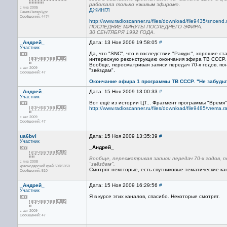
работала только «живым эфиром».
с янв 2005
ДЖИНГЛ
Санкт-Петербург
Сообщений: 4474
http://www.radioscanner.ru/files/download/file9435/sncend
ПОСЛЕДНИЕ МИНУТЫ ПОСЛЕДНЕГО ЭФИРА.
30 СЕНТЯБРЯ 1992 ГОДА.
_Андрей_
Дата: 13 Ноя 2009 19:58:05
#
Участник
Да, что "SNC", что в последствии "Ракурс", хорошие с
интересную реконструкцию окончания эфира ТВ СССР. П
Вообще, пересматривая записи передач 70-х годов, п
с авг 2009
"звёздам".
Сообщений: 47
Окончание эфира 1 программы ТВ СССР. "Не забудьт
_Андрей_
Дата: 15 Ноя 2009 13:00:33
#
Участник
Вот ещё из истории ЦТ... Фрагмент программы "Время".
http://www.radioscanner.ru/files/download/file9485/vrema.ra
с авг 2009
Сообщений: 47
ua6bvi
Дата: 15 Ноя 2009 13:35:39
#
Участник
_Андрей_
Вообще, пересматривая записи передач 70-х годов,
с янв 2008
"звёздам".
краснодарский край 50RS050
Смотрят некоторые, есть спутниковые тематические кан
Сообщений: 510
_Андрей_
Дата: 15 Ноя 2009 16:29:56
#
Участник
Я в курсе этих каналов, спасибо. Некоторые смотрят.
с авг 2009
Сообщений: 47