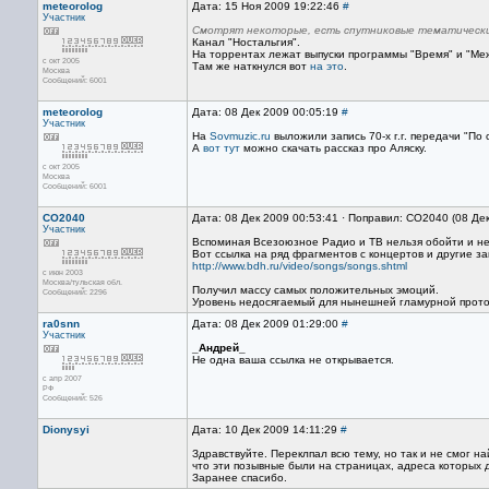
meteorolog
Дата: 15 Ноя 2009 19:22:46
#
Участник
Смотрят некоторые, есть спутниковые тематически
Канал "Ностальгия".
На торрентах лежат выпуски программы "Время" и "Ме
с окт 2005
Там же наткнулся вот
на это
.
Москва
Сообщений: 6001
meteorolog
Дата: 08 Дек 2009 00:05:19
#
Участник
На
Sovmuzic.ru
выложили запись 70-х г.г. передачи "По 
А
вот тут
можно скачать рассказ про Аляску.
с окт 2005
Москва
Сообщений: 6001
CO2040
Дата: 08 Дек 2009 00:53:41 · Поправил: CO2040 (08 Де
Участник
Вспоминая Всезоюзное Радио и ТВ нельзя обойти и не
Вот ссылка на ряд фрагментов с концертов и другие за
http://www.bdh.ru/video/songs/songs.shtml
с июн 2003
Москва/тульская обл.
Получил массу самых положительных эмоций.
Сообщений: 2296
Уровень недосягаемый для нынешней гламурной протоп
ra0snn
Дата: 08 Дек 2009 01:29:00
#
Участник
_Андрей_
Не одна ваша ссылка не открывается.
с апр 2007
РФ
Сообщений: 526
Dionysyi
Дата: 10 Дек 2009 14:11:29
#
Здравствуйте. Переклпал всю тему, но так и не смог н
что эти позывные были на страницах, адреса которых д
Заранее спасибо.