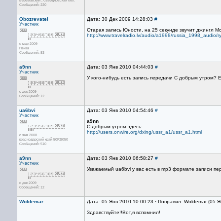
Берёзовский , Свердловская обл.
Сообщений: 220
Obozrevatel
Дата: 30 Дек 2009 14:28:03
#
Участник
Старая запись Юности, на 25 секунде звучит джингл М
http://www.travelradio.lv/audio/a1998/russia_1998_audio
с мар 2009
Пенза
Сообщений: 83
a9nn
Дата: 03 Янв 2010 04:44:03
#
Участник
У кого-нибудь есть запись передачи С добрым утром? 
с дек 2009
Сообщений: 12
ua6bvi
Дата: 03 Янв 2010 04:54:46
#
Участник
a9nn
С добрым утром здесь:
http://users.onwire.org/dxing/ussr_a1/ussr_a1.html
с янв 2008
краснодарский край 50RS050
Сообщений: 510
a9nn
Дата: 03 Янв 2010 06:58:27
#
Участник
Уважаемый ua6bvi у вас есть в mp3 формате записи п
с дек 2009
Сообщений: 12
Woldemar
Дата: 05 Янв 2010 10:00:23 · Поправил: Woldemar (05 
Здравствуйте!!Вот,я вспомнил!