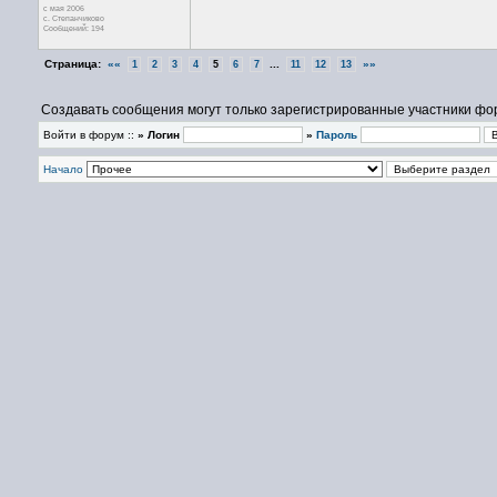
с мая 2006
с. Степанчиково
Сообщений: 194
Страница:
««
...
»»
1
2
3
4
5
6
7
11
12
13
Создавать сообщения могут только зарегистрированные участники фо
Войти в форум ::
» Логин
»
Пароль
Начало