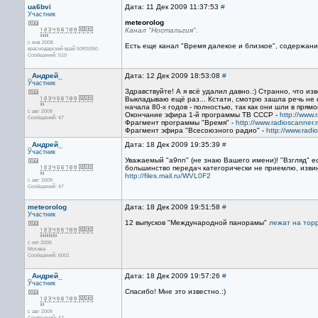
ua6bvi
Дата: 11 Дек 2009 11:37:53
#
Участник
meteorolog
Канал "Ностальгия".
с янв 2008
Есть еще канал "Время далекое и близкое", содержани
краснодарский край 50RS050
Сообщений: 510
_Андрей_
Дата: 12 Дек 2009 18:53:08
#
Участник
Здравствуйте! А я всё удалил давно.:) Странно, что и
Выкладываю ещё раз... Кстати, смотрю зашла речь не о
начала 80-х годов - полностью, так как они шли в прям
с авг 2009
Окончание эфира 1-й программы ТВ СССР -
http://www.r
Сообщений: 47
Фрагмент программы "Время" -
http://www.radioscanner.r
Фрагмент эфира "Всесоюзного радио" -
http://www.radi
_Андрей_
Дата: 18 Дек 2009 19:35:39
#
Участник
Уважаемый "a9nn" (не знаю Вашего имени)! "Взгляд" ес
большинство передач категорически не приемлю, извин
http://files.mail.ru/WVL0F2
с авг 2009
Сообщений: 47
meteorolog
Дата: 18 Дек 2009 19:51:58
#
Участник
12 выпусков "Международной панорамы"
лежат на тор
с окт 2005
Москва
Сообщений: 6001
_Андрей_
Дата: 18 Дек 2009 19:57:26
#
Участник
Спасибо! Мне это известно.:)
с авг 2009
Сообщений: 47