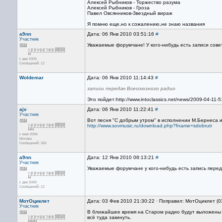
Алексей Рыбников - Торжество разума
Алексей Рыбников - Гроза
Павел Овсянников-Звездный вираж
Я помню еще,но к сожалению,не знаю названия
a9nn
Дата: 06 Янв 2010 03:51:16
#
Участник
Уважаемые форумчане! У кого-нибудь есть записи сове
с дек 2009
Сообщений: 12
Woldemar
Дата: 06 Янв 2010 11:14:43
#
записи передач Всесоюзного радио
Это пойдет:http://www.intoclassics.net/news/2009-04-11-
ajv
Дата: 06 Янв 2010 11:22:41
#
Участник
Вот песня "С добрым утром" в исполнении М.Бернеса 
http://www.sovmusic.ru/download.php?fname=sdobrutr
с мая 2006
Москва
Сообщений: 265
a9nn
Дата: 12 Янв 2010 08:13:21
#
Участник
Уважаемые форумчане у кого-нибудь есть запись пере
с дек 2009
Сообщений: 12
МотОциклет
Дата: 03 Фев 2010 21:30:22 · Поправил: МотОциклет (0
Участник
В ближайшее время на Старом радио будут выложены з
всё туда закинуть.