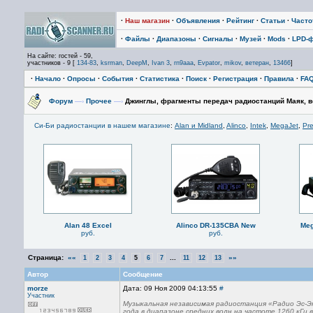
·
Наш магазин
·
Объявления
·
Рейтинг
·
Статьи
·
Част
·
Файлы
·
Диапазоны
·
Сигналы
·
Музей
·
Mods
·
LPD-
На сайте: гостей - 59,
участников - 9 [
134-83
,
ksrman
,
DeepM
,
Ivan 3
,
rn9aaa
,
Evpator
,
mikov
,
ветеран
,
13466
]
·
Начало
·
Опросы
·
События
·
Статистика
·
Поиск
·
Регистрация
·
Правила
·
FA
Форум
—›
Прочее
—›
Джинглы, фрагменты передач радиостанций Маяк, все
Си-Би радиостанции в нашем магазине
:
Alan и Midland
,
Alinco
,
Intek
,
MegaJet
,
Pre
Alan 48 Excel
Alinco DR-135CBA New
Meg
руб.
руб.
Страница:
««
...
»»
1
2
3
4
5
6
7
11
12
13
Автор
Сообщение
morze
Дата: 09 Ноя 2009 04:13:55
#
Участник
Музыкальная независимая радиостанция «Радио Эс-Э
года в диапазоне средних волн на частоте 1260 кГц