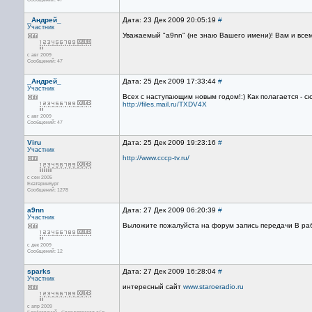
_Андрей_
Дата: 23 Дек 2009 20:05:19
#
Участник
Уважаемый "a9nn" (не знаю Вашего имени)! Вам и всем,
с авг 2009
Сообщений: 47
_Андрей_
Дата: 25 Дек 2009 17:33:44
#
Участник
Всех с наступающим новым годом!:) Как полагается - с
http://files.mail.ru/TXDV4X
с авг 2009
Сообщений: 47
Viru
Дата: 25 Дек 2009 19:23:16
#
Участник
http://www.cccp-tv.ru/
с сен 2005
Екатеринбург
Сообщений: 1278
a9nn
Дата: 27 Дек 2009 06:20:39
#
Участник
Выложите пожалуйста на форум запись передачи В раб
с дек 2009
Сообщений: 12
sparks
Дата: 27 Дек 2009 16:28:04
#
Участник
интересный сайт
www.staroeradio.ru
с апр 2009