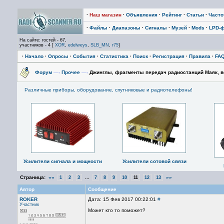
·
Наш магазин
·
Объявления
·
Рейтинг
·
Статьи
·
Част
·
Файлы
·
Диапазоны
·
Сигналы
·
Музей
·
Mods
·
LPD-
На сайте: гостей - 67,
участников - 4 [
XOR
,
edelweys
,
SLB_MN
,
r75
]
·
Начало
·
Опросы
·
События
·
Статистика
·
Поиск
·
Регистрация
·
Правила
·
FA
Форум
—›
Прочее
—›
Джинглы, фрагменты передач радиостанций Маяк, все
Различные приборы, оборудование, спутниковые и радиотелефоны!
Усилители сигнала и мощности
Усилители сотовой связи
Страница:
««
...
»»
1
2
3
7
8
9
10
11
12
13
Автор
Сообщение
ROKER
Дата: 15 Фев 2017 00:22:01
#
Участник
Может кто то поможет?