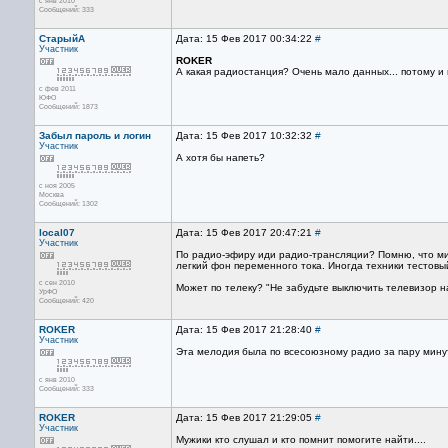
с янв 2010
Сообщений: 333
СтарыйА
Дата: 15 Фев 2017 00:34:22
#
Участник
ROKER
А какая радиостанция? Очень мало данных... потому и
с фев 2011
ЮФО
Сообщений: 1873
Забыл пароль и логин
Дата: 15 Фев 2017 10:32:32
#
Участник
А хотя бы напеть?
с ноя 2005
Москва
Сообщений: 1302
local07
Дата: 15 Фев 2017 20:47:21
#
Участник
По радио-эфиру иди радио-трансляции? Помню, что мин
легкий фон переменного тока. Иногда техники тестовы
с сен 2010
Может по телеку? "Не забудьте выключить телевизор на
УрФО
Сообщений: 420
ROKER
Дата: 15 Фев 2017 21:28:40
#
Участник
Эта мелодия была по всесоюзному радио за пару минут 
с янв 2010
Сообщений: 333
ROKER
Дата: 15 Фев 2017 21:29:05
#
Участник
Мужики кто слушал и кто помнит помогите найти....