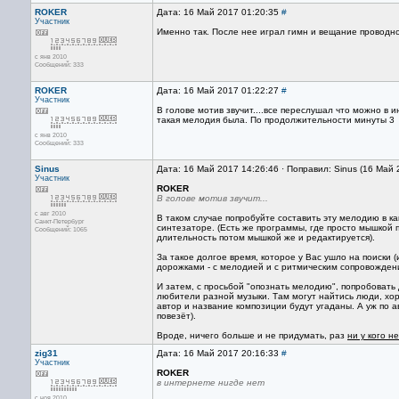
ROKER
Дата: 16 Май 2017 01:20:35
#
Участник
Именно так. После нее играл гимн и вещание проводн
с янв 2010
Сообщений: 333
ROKER
Дата: 16 Май 2017 01:22:27
#
Участник
В голове мотив звучит....все переслушал что можно в 
такая мелодия была. По продолжительности минуты 3
с янв 2010
Сообщений: 333
Sinus
Дата: 16 Май 2017 14:26:46 · Поправил: Sinus (16 Май
Участник
ROKER
В голове мотив звучит...
с авг 2010
В таком случае попробуйте составить эту мелодию в к
Санкт-Петербург
синтезаторе. (Есть же программы, где просто мышкой 
Сообщений: 1065
длительность потом мышкой же и редактируется).
За такое долгое время, которое у Вас ушло на поиски 
дорожками - с мелодией и с ритмическим сопровожден
И затем, с просьбой "опознать мелодию", попробовать 
любители разной музыки. Там могут найтись люди, хор
автор и название композиции будут угаданы. А уж по а
повезёт).
Вроде, ничего больше и не придумать, раз
ни у кого н
zig31
Дата: 16 Май 2017 20:16:33
#
Участник
ROKER
в интернете нигде нет
с ноя 2010