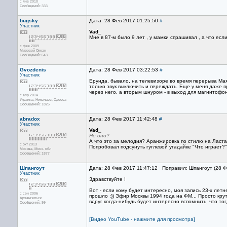
с янв 2010
Сообщений: 333
bugsky
Дата: 28 Фев 2017 01:25:50
#
Участник
Vad_
Мне в 87-м было 9 лет , у мамки спрашивал , а что есл
с фев 2009
Мировой Океан
Сообщений: 643
Gvozdenis
Дата: 28 Фев 2017 03:22:53
#
Участник
Ерунда, бывало, на телевизоре во время перерыва Мая
только звук выключить и переждать. Еще у меня даже п
через него, а вторым шнуром - в выход для магнитофо
с апр 2014
Украина, Николаев, Одесса
Сообщений: 1825
abradox
Дата: 28 Фев 2017 11:42:48
#
Участник
Vad_
Не оно?
А что это за мелодия? Аранжировка по стилю на Ласта
с окт 2013
Попробовал подсунуть гуглевой угадайке "Что играет?",
Москва, Mоск. обл
Сообщений: 1877
Шпангоут
Дата: 28 Фев 2017 11:47:12 · Поправил: Шпангоут (28 
Участник
Здравствуйте !
Вот - если кому будет интересно, моя запись 23-х летне
с сен 2006
прошло :)) Эфир Москвы 1994 года на ФМ... Просто кру
Архангельск
вдруг когда-нибудь будет интересно вспомнить, что тог
Сообщений: 99
[Видео YouTube - нажмите для просмотра]