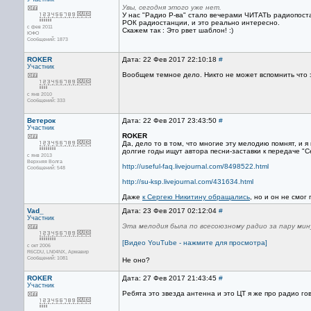
Увы, сегодня этого уже нет.
У нас "Радио Р-ва" стало вечерами ЧИТАТЬ радиопоста
РОК радиостанции, и это реально интересно.
с фев 2011
Скажем так : Это рвет шаблон! :)
ЮФО
Сообщений: 1873
ROKER
Дата: 22 Фев 2017 22:10:18
#
Участник
Вообщем темное дело. Никто не может вспомнить что 
с янв 2010
Сообщений: 333
Ветерок
Дата: 22 Фев 2017 23:43:50
#
Участник
ROKER
Да, дело то в том, что многие эту мелодию помнят, и я 
долгие годы ищут автора песни-заставки к передаче 
с янв 2013
Верхняя Волга
http://useful-faq.livejournal.com/8498522.html
Сообщений: 548
http://su-ksp.livejournal.com/431634.html
Даже
к Сергею Никитину обращались
, но и он не смог 
Vad_
Дата: 23 Фев 2017 02:12:04
#
Участник
Эта мелодия была по всесоюзному радио за пару минут
[Видео YouTube - нажмите для просмотра]
с окт 2006
R6CDU, LN04NX, Армавир
Сообщений: 1081
Не оно?
ROKER
Дата: 27 Фев 2017 21:43:45
#
Участник
Ребята это звезда антенна и это ЦТ я же про радио говор