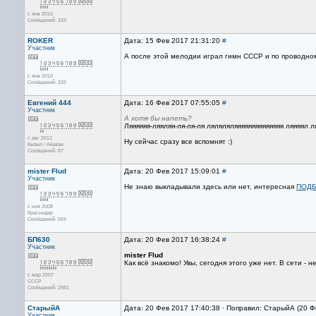
с янв 2010
Сообщений: 333
ROKER
Дата: 15 Фев 2017 21:31:20
#
Участник
А после этой мелодии играл гимн СССР и по проводно
с янв 2010
Сообщений: 333
Евгений 444
Дата: 16 Фев 2017 07:55:05
#
Участник
А хотя бы напеть?
Ляяяяяя-ляяляя-ля-ля-ля ляляляляяяяяяяяяяяяяя ляяяял л
с авг 2012
Ну сейчас сразу все вспомнят :)
Кызыл / Абакан
Сообщений: 87
mister Flud
Дата: 20 Фев 2017 15:09:01
#
Участник
Не знаю выкладывали здесь или нет, интересная
ПОД
с ноя 2008
Краснодар
Сообщений: 569
БП630
Дата: 20 Фев 2017 16:38:24
#
Участник
mister Flud
Как всё знакомо! Увы, сегодня этого уже нет. В сети - не
с мар 2007
CCCP
Сообщений: 2981
СтарыйА
Дата: 20 Фев 2017 17:40:38 · Поправил: СтарыйА (20 Ф
Участник