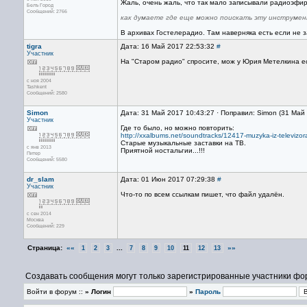
Жаль, очень жаль, что так мало записывали радиоэфир 
Белъ Город
Сообщений: 2766
как думаете где еще можно поискать эту инструме
В архивах Гостелерадио. Там наверняка есть если не з
tigra
Дата: 16 Май 2017 22:53:32
#
Участник
На "Старом радио" спросите, мож у Юрия Метелкина е
с ноя 2004
Tashkent
Сообщений: 2580
Simon
Дата: 31 Май 2017 10:43:27 · Поправил: Simon (31 Май
Участник
Где то было, но можно повторить:
http://xxalbums.net/soundtracks/12417-muzyka-iz-televizora
Старые музыкальные заставки на ТВ.
с янв 2013
Приятной ностальгии...!!!
Питер
Сообщений: 5580
dr_slam
Дата: 01 Июн 2017 07:29:38
#
Участник
Что-то по всем ссылкам пишет, что файл удалён.
с сен 2014
Москва
Сообщений: 229
Страница:
««
...
»»
1
2
3
7
8
9
10
11
12
13
Создавать сообщения могут только зарегистрированные участники фо
Войти в форум ::
» Логин
»
Пароль