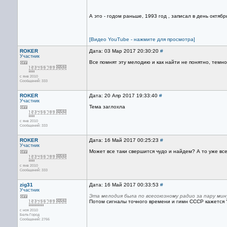
А это - годом раньше, 1993 год , записал в день октябрь
[Видео YouTube - нажмите для просмотра]
ROKER
Дата: 03 Мар 2017 20:30:20
#
Участник
Все помнят эту мелодию и как найти не понятно, темно
с янв 2010
Сообщений: 333
ROKER
Дата: 20 Апр 2017 19:33:40
#
Участник
Тема заглохла
с янв 2010
Сообщений: 333
ROKER
Дата: 16 Май 2017 00:25:23
#
Участник
Может все таки свершится чудо и найдем? А то уже все
с янв 2010
Сообщений: 333
zig31
Дата: 16 Май 2017 00:33:53
#
Участник
Эта мелодия была по всесоюзному радио за пару минут
Потом сигналы точного времени и гимн СССР кажется ?
с ноя 2010
Белъ Город
Сообщений: 2766